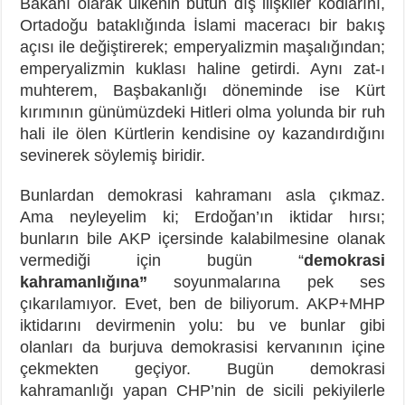
Bakanı olarak ülkenin bütün dış ilişkiler kodlarını,
Ortadoğu bataklığında İslami maceracı bir bakış
açısı ile değiştirerek; emperyalizmin maşalığından;
emperyalizmin kuklası haline getirdi. Aynı zat-ı
muhterem, Başbakanlığı döneminde ise Kürt
kırımının günümüzdeki Hitleri olma yolunda bir ruh
hali ile ölen Kürtlerin kendisine oy kazandırdığını
sevinerek söylemiş biridir.
Bunlardan demokrasi kahramanı asla çıkmaz.
Ama neyleyelim ki; Erdoğan’ın iktidar hırsı;
bunların bile AKP içersinde kalabilmesine olanak
vermediği için bugün “
demokrasi
kahramanlığına”
soyunmalarına pek ses
çıkarılamıyor. Evet, ben de biliyorum. AKP+MHP
iktidarını devirmenin yolu: bu ve bunlar gibi
olanları da burjuva demokrasisi kervanının içine
çekmekten geçiyor. Bugün demokrasi
kahramanlığı yapan CHP’nin de sicili pekiyilerle