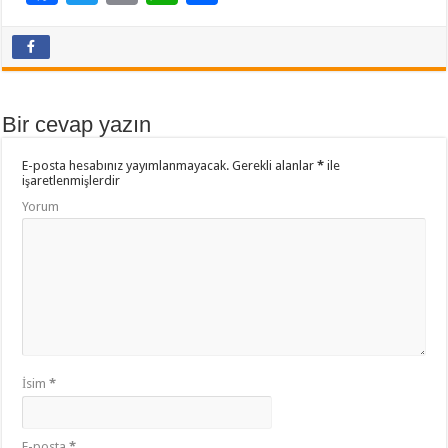
ac
wi
in
h
a
e
tt
t
at
yl
b
er
sA
aş
o
p
Bir cevap yazın
o
p
E-posta hesabınız yayımlanmayacak.
Gerekli alanlar
*
ile
k
işaretlenmişlerdir
Yorum
İsim
*
E-posta
*