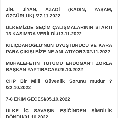
JİN, JİYAN, AZADİ (KADIN, YAŞAM,
ÖZGÜRLÜK) /27.11.2022
ÜLKEMİZDE SEÇİM ÇALIŞMALARININ STARTI
13 KASIM’DA VERİLDİ./13.11.2022
KILIÇDAROĞLU’NUN UYUŞTURUCU VE KARA
PARA ÇIKIŞI BİZE NE
ANLATIYOR?/02.11.2022
MUHALEFETİN TUTUMU ERDOĞAN’I ZORLA
BAŞKAN YAPTIRACAK/26.10.2022
CHP Bir Milli Güvenlik Sorunu mudur ?
/22.10.2022
7-8 EKİM GECESİ/05.10.2022
ÜLKE İÇ SAVAŞIN EŞİĞİNDEN ŞİMDİLİK
DÖNDÜ/01.10.2022