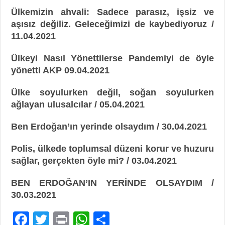
Ülkemizin ahvali: Sadece parasız, işsiz ve
aşısız değiliz. Geleceğimizi de kaybediyoruz /
11.04.2021
Ülkeyi Nasıl Yönettilerse Pandemiyi de öyle
yönetti AKP 09.04.2021
Ülke soyulurken değil, soğan soyulurken
ağlayan ulusalcılar / 05.04.2021
Ben Erdoğan’ın yerinde olsaydım / 30.04.2021
Polis, ülkede toplumsal düzeni korur ve huzuru
sağlar, gerçekten öyle mi? /
03.04.2021
BEN ERDOĞAN’IN YERİNDE OLSAYDIM /
30.03.2021
F
T
Pr
W
P