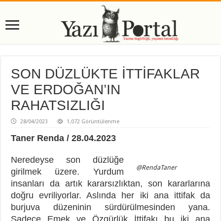
SON DÜZLÜKTE İTTİFAKLAR
VE ERDOĞAN’IN
RAHATSIZLIĞI
28/04/2023
1,072 Görüntülenme
Taner Renda / 28.04.2023
Neredeyse son düzlüğe
@RendaTaner
girilmek üzere. Yurdum
insanları da artık kararsızlıktan, son kararlarına
doğru evriliyorlar. Aslında her iki ana ittifak da
burjuva düzeninin sürdürülmesinden yana.
Sadece Emek ve Özgürlük İttifakı bu iki ana