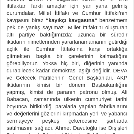
ittifaktan farklı amaçlar için yan yana gelmiş
durumdalar. Millet İttifakı ve Cumhur İttifakı’nın
kavgasını biraz
“kayıkçı kavgasına”
benzetmem
pek de yanlış sayılmaz. Millet İttifakı’nı oluşturan
altı partiye baktığımızda: uzunca bir süredir
iktidarın nimetlerinden yararlanamamanın getirdiği
açlık ile Cumhur İttifakı’na karşı ortaklığa
gitmekten başka bir çarelerinin kalmadığını
görebiliyoruz. Yoksa hiç biri, diğerinin yanında
durabilecek kadar demokrasi aşığı değildir. DEVA
ve Gelecek Partilerinin Genel Başkanları, AKP
iktidarının kimisi bir dönem Başbakanlığını
yapmış, kimisi de paranın patronu olmuş. Ali
Babacan, zamanında ülkenin cumhuriyet tarihi
boyunca biriktirdiği paralarla yapılan fabrikalarını
ve değerlerini gözlerini kırpmadan yerli ve yabancı
sermayeye peşkeş çekercesine şartlarda
satılmasını sağladı. Ahmet Davutoğlu ise Dışişleri