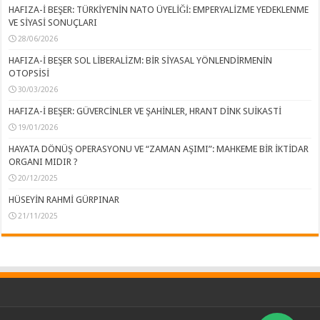
HAFIZA-İ BEŞER: TÜRKİYE’NİN NATO ÜYELİĞİ: EMPERYALİZME YEDEKLENME
VE SİYASİ SONUÇLARI
28/06/2026
HAFIZA-İ BEŞER SOL LİBERALİZM: BİR SİYASAL YÖNLENDİRMENİN
OTOPSİSİ
30/03/2026
HAFIZA-İ BEŞER: GÜVERCİNLER VE ŞAHİNLER, HRANT DİNK SUİKASTİ
19/01/2026
HAYATA DÖNÜŞ OPERASYONU VE “ZAMAN AŞIMI”: MAHKEME BİR İKTİDAR
ORGANI MIDIR ?
20/12/2025
HÜSEYİN RAHMİ GÜRPINAR
21/11/2025