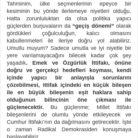
Tahminim, ülke seçmenlerinin epeyce bir
kesiminin bu yönde ilerlemeye niyetleri olduğu.
Hatta zorunluluktan da olsa politika yapıcı
güçlerden burjuvaların da
“geçiş dönemi”
olarak
gördükleri çoğulculuğun, kalıcı olmasını
kabullenmeleri ile ileriye doğru yol alabiliriz.
Umutlu muyum? Sadece umutla ve iyi niyetle bir
yere varılamayacağını bilecek kadar çok şey
yaşadık
. Emek ve Özgürlük İttifakı, önüne
doğru ve gerçekçi hedefleri koyması, kendi
içinde yapıcı bir anlayışla sorunlarını
çözebilmesi, ittifak içindeki en küçük bileşen
ile en büyük bileşenin eşit haklara sahip
olduğunun bilincinin öne çıkması ile
güçlenecektir.
Bu güçlenme; Millet İttifakı
bileşenlerini de olumlu yönde etkileyecek ve
Cumhur İttifakı’nın da dağılmasını getirecektir. İşte
o zaman Radikal Demokrasiden konuşmaya
başlayabiliriz.