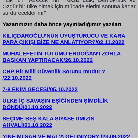
halk izin verecek mi? Yoksa Laik, Demokratik ve
Özgür bir ülke olmak için mücadelelerini sonuna kadar
sürdürecekler mi?
Yazarımızın daha önce yayınladığımız yazıları
KILIÇDAROĞLU’NUN UYUŞTURUCU VE KARA
PARA ÇIKIŞI BİZE NE ANLATIYOR?/02.11.2022
MUHALEFETİN TUTUMU ERDOĞAN’I ZORLA
BAŞKAN YAPTIRACAK/26.10.2022
CHP Bir Milli Güvenlik Sorunu mudur ?
/22.10.2022
7-8 EKİM GECESİ/05.10.2022
ÜLKE İÇ SAVAŞIN EŞİĞİNDEN ŞİMDİLİK
DÖNDÜ/01.10.2022
SEÇİME BEŞ KALA SİYASETİMİZİN
AHVALİ/01.10.2022
YİNE Mİ ŞAH VE MAT’A GELİNİYOR? /23.09.2022