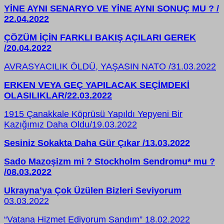
YİNE AYNI SENARYO VE YİNE AYNI SONUÇ MU ? /
22.04.2022
ÇÖZÜM İÇİN FARKLI BAKIŞ AÇILARI GEREK
/20.04.2022
AVRASYACILIK ÖLDÜ, YAŞASIN NATO /31.03.2022
ERKEN VEYA GEÇ YAPILACAK SEÇİMDEKİ
OLASILIKLAR/22.03.2022
1915 Çanakkale Köprüsü Yapıldı Yepyeni Bir
Kazığımız Daha Oldu/19.03.2022
Sesiniz Sokakta Daha Gür Çıkar /13.03.2022
Sado Mazoşizm mi ? Stockholm Sendromu* mu ?
/08.03.2022
Ukrayna’ya Çok Üzülen Bizleri Seviyorum
03.03.2022
“Vatana Hizmet Ediyorum Sandım” 18.02.2022