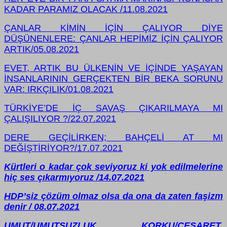
KADAR PARAMIZ OLACAK /11.08.2021
ÇANLAR KİMİN İÇİN ÇALIYOR DİYE
DÜŞÜNENLERE: ÇANLAR HEPİMİZ İÇİN
ÇALIYOR
ARTIK/05.08.2021
EVET, ARTIK BU ÜLKENİN VE İÇİNDE YAŞAYAN
İNSANLARININ GERÇEKTEN BİR BEKA SORUNU
VAR: IRKÇILIK/01.08.2021
TÜRKİYE’DE İÇ SAVAŞ ÇIKARILMAYA MI
ÇALIŞILIYOR ?/22.07.2021
DERE GEÇİLİRKEN; BAHÇELİ AT MI
DEĞİŞTİRİYOR?/17.07.2021
Kürtleri o kadar çok seviyoruz ki yok edilmelerine
hiç ses çıkarmıyoruz /14.07.2021
HDP’siz çözüm olmaz olsa da ona da zaten faşizm
denir / 08.07.2021
UMUT/UMUTSUZLUK, KORKU/CESARET,