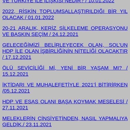
VE TÜRKİYE İLE İLİŞKİSİ NEDİR? / 10.01.2022
2022, RİSKİN TOPLUMSALLAŞTIRILDIĞI BİR YIL
OLACAK / 01.01.2022
20-21 ARALIK, KERİZ SİLKELEME OPERASYONU
VE BASKIN SEÇİM / 24.12.2021
GELECEĞİMİZİ BELİRLEYECEK OLAN, SOL’UN
HDP İLE OLAN İŞBİRLİĞİNİN NİTELİĞİ OLACAKTIR
/ 17.12.2021
ÖLÜ SEVİCİLİĞİ Mİ, YENİ BİR YAŞAM MI? /
15.12.2021
İKTİDARI VE MUHALEFETİYLE 2021’İ BİTİRİRKEN
/05.12.2021
HDP VE ESAS OLANI BAŞA KOYMAK MESELESİ /
27.11.2021
MELEKLERİN CİNSİYETİNDEN, NASIL YAPMALIYA
GELDİK./ 23.11.2021