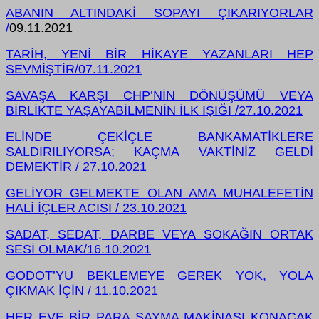
ABANIN ALTINDAKİ SOPAYI ÇIKARIYORLAR
/
09.11.2021
TARİH, YENİ BİR HİKAYE YAZANLARI HEP
SEVMİŞTİR/07.11.2021
SAVAŞA KARŞI CHP’NİN DÖNÜŞÜMÜ VEYA
BİRLİKTE YAŞAYABİLMENİN İLK IŞIĞI /
27.10.2021
ELİNDE ÇEKİÇLE BANKAMATİKLERE
SALDIRILIYORSA; KAÇMA VAKTİNİZ GELDİ
DEMEKTİR / 27.10.2021
GELİYOR GELMEKTE OLAN AMA MUHALEFETİN
HALİ İÇLER ACISI / 23.10.2021
SADAT, SEDAT, DARBE VEYA SOKAĞIN ORTAK
SESİ OLMAK/16.10.2021
GODOT’YU BEKLEMEYE GEREK YOK, YOLA
ÇIKMAK İÇİN / 11.10.2021
HER EVE BİR PARA SAYMA MAKİNASI KONACAK