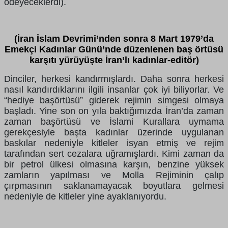
ödeyeceklerdi).
(İran İslam Devrimi’nden sonra 8 Mart 1979’da
Emekçi Kadınlar Günü’nde düzenlenen baş örtüsü
karşıtı yürüyüşte İran’lı kadınlar-editör)
Dinciler, herkesi kandırmışlardı. Daha sonra herkesi
nasıl kandırdıklarını ilgili insanlar çok iyi biliyorlar. Ve
“hediye başörtüsü” giderek rejimin simgesi olmaya
başladı. Yine son on yıla baktığımızda İran’da zaman
zaman başörtüsü ve İslami Kurallara uymama
gerekçesiyle başta kadınlar üzerinde uygulanan
baskılar nedeniyle kitleler isyan etmiş ve rejim
tarafından sert cezalara uğramışlardı. Kimi zaman da
bir petrol ülkesi olmasına karşın, benzine yüksek
zamların yapılması ve Molla Rejiminin çalıp
çırpmasının saklanamayacak boyutlara gelmesi
nedeniyle de kitleler yine ayaklanıyordu.