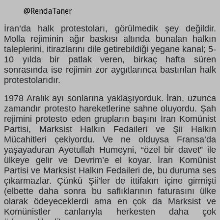
@RendaTaner
İran’da halk protestoları, görülmedik şey değildir.
Molla rejiminin ağır baskısı altında bunalan halkın
taleplerini, itirazlarını dile getirebildiği yegane kanal; 5-
10 yılda bir patlak veren, birkaç hafta süren
sonrasında ise rejimin zor aygıtlarınca bastırılan halk
protestolarıdır.
1978 Aralık ayı sonlarına yaklaşıyorduk. İran, uzunca
zamandır protesto hareketlerine sahne oluyordu. Şah
rejimini protesto eden grupların başını İran Komünist
Partisi, Marksist Halkın Fedaileri ve Şii Halkın
Mücahitleri çekiyordu. Ve ne olduysa Fransa’da
yaşayaduran Ayetullah Humeyni, “özel bir davet” ile
ülkeye gelir ve Devrim’e el koyar. İran Komünist
Partisi ve Marksist Halkın Fedaileri de, bu duruma ses
çıkarmazlar. Çünkü Şii’ler de ittifakın içine girmişti
(elbette daha sonra bu saflıklarının faturasını ülke
olarak ödeyeceklerdi ama en çok da Marksist ve
Komünistler canlarıyla herkesten daha çok