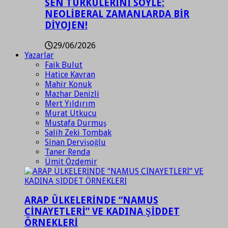
SEN TÜRKÜLERİNİ SÖYLE:
NEOLİBERAL ZAMANLARDA BİR
DİYOJEN!
29/06/2026
Yazarlar
Faik Bulut
Hatice Kavran
Mahir Konuk
Mazhar Denizli
Mert Yıldırım
Murat Utkucu
Mustafa Durmuş
Salih Zeki Tombak
Sinan Dervişoğlu
Taner Renda
Ümit Özdemir
ARAP ÜLKELERİNDE “NAMUS
CİNAYETLERİ” VE KADINA ŞİDDET
ÖRNEKLERİ