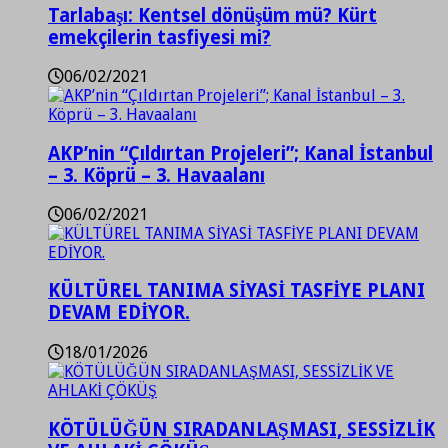
Tarlabaşı: Kentsel dönüşüm mü? Kürt
emekçilerin tasfiyesi mi?
06/02/2021
AKP’nin “Çıldırtan Projeleri”; Kanal İstanbul
– 3. Köprü – 3. Havaalanı
06/02/2021
KÜLTÜREL TANIMA SİYASİ TASFİYE PLANI
DEVAM EDİYOR.
18/01/2026
KÖTÜLÜĞÜN SIRADANLAŞMASI, SESSİZLİK