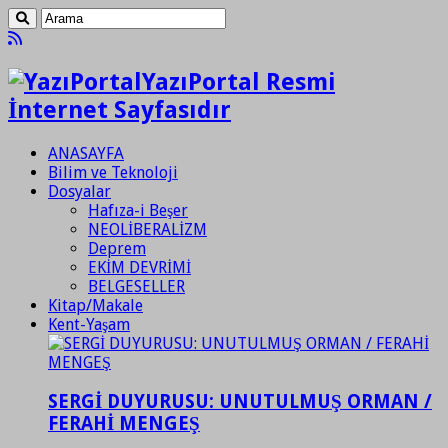
YazıPortal Resmi
İnternet Sayfasıdır
ANASAYFA
Bilim ve Teknoloji
Dosyalar
Hafıza-i Beşer
NEOLİBERALİZM
Deprem
EKİM DEVRİMİ
BELGESELLER
Kitap/Makale
Kent-Yaşam
SERGİ DUYURUSU: UNUTULMUŞ ORMAN /
FERAHİ MENGEŞ