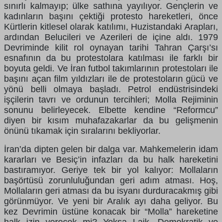
sınırlı kalmayıp; ülke sathına yayılıyor. Gençlerin ve
kadınların başını çektiği protesto hareketleri, önce
Kürtlerin kitlesel olarak katılımı, Huzistandaki Arapları,
ardından Belucileri ve Azerileri de içine aldı. 1979
Devriminde kilit rol oynayan tarihi Tahran Çarşı’sı
esnafının da bu protestolara katılması ile farklı bir
boyuta geldi. Ve İran futbol takımlarının protestoları ile
başını açan film yıldızları ile de protestoların gücü ve
yönü belli olmaya başladı. Petrol endüstrisindeki
işçilerin tavrı ve ordunun tercihleri; Molla Rejiminin
sonunu belirleyecek. Elbette kendine “Reformcu”
diyen bir kısım muhafazakarlar da bu gelişmenin
önünü tıkamak için sıralarını bekliyorlar.
İran’da dipten gelen bir dalga var. Mahkemelerin idam
kararları ve Besiç’in infazları da bu halk hareketini
bastıramıyor. Geriye tek bir yol kalıyor: Mollaların
başörtüsü zorunluluğundan geri adım atması. Hoş,
Mollaların geri atması da bu isyanı durduracakmış gibi
görünmüyor. Ve yeni bir Aralık ayı daha geliyor. Bu
kez Devrimin üstüne konacak bir “Molla” hareketine