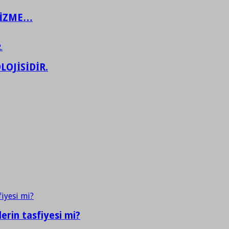
ŞİZME…
LOJİSİDİR.
erin tasfiyesi mi?