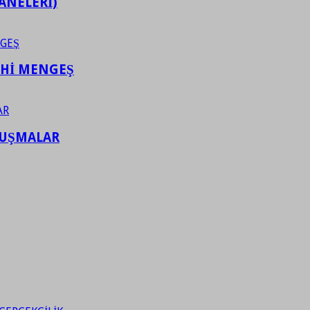
ANELERİ)
AHİ MENGEŞ
LUŞMALAR