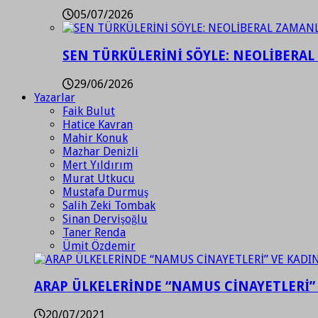
05/07/2026
SEN TÜRKÜLERİNİ SÖYLE: NEOLİBERAL
29/06/2026
Yazarlar
Faik Bulut
Hatice Kavran
Mahir Konuk
Mazhar Denizli
Mert Yıldırım
Murat Utkucu
Mustafa Durmuş
Salih Zeki Tombak
Sinan Dervişoğlu
Taner Renda
Ümit Özdemir
ARAP ÜLKELERİNDE “NAMUS CİNAYETLERİ”
20/07/2021