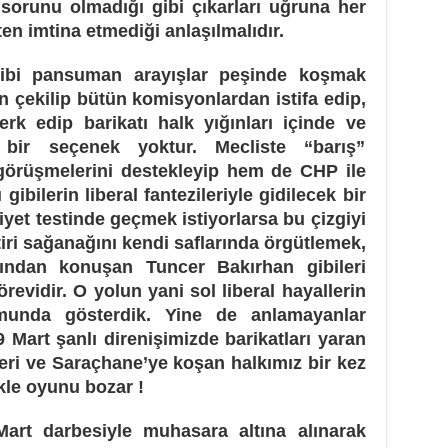
ir sorunu olmadığı gibi çıkarları uğruna her
en imtina etmediği anlaşılmalıdır.
gibi pansuman arayışlar peşinde koşmak
n çekilip bütün komisyonlardan istifa edip,
erk edip barikatı halk yığınları içinde ve
ir seçenek yoktur. Mecliste “barış”
görüşmelerini destekleyip hem de CHP ile
gibilerin liberal fantezileriyle gidilecek bir
yet testinde geçmek istiyorlarsa bu çizgiyi
ri sağanağını kendi saflarında örgütlemek,
ından konuşan Tuncer Bakırhan gibileri
revidir. O yolun yani sol liberal hayallerin
umunda gösterdik. Yine de anlamayanlar
9 Mart şanlı direnişimizde barikatları yaran
leri ve Saraçhane’ye koşan halkımız bir kez
kle oyunu bozar !
Mart darbesiyle muhasara altına alınarak