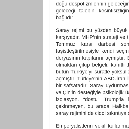
doğu despotizmlerinin geleceğini
geleceği talebin kesintisizli
bağlıdır.
Saray rejimi bu yüzden büyük
karşıyadır. MHP’nin strateji ve 
Temmuz karşı darbesi son
faşistleştirilmesiyle kendi seç
deryasının kapılarını açmıştır. 
olmaktan çıkıp belgeli, kanıtl
bütün Türkiye’yi süratle yoksul
açmıştır. Türkiye’nin ABD-İran 
bir safsatadır. Saray uydurma
ve Çin’in desteğiyle psikolojik ü
izolasyon, “dostu” Trump’la h
çekinmeyen, bu arada Halkba
saray rejimini de ciddi sıkıntıya
Emperyalistlerin vekil kullanmad