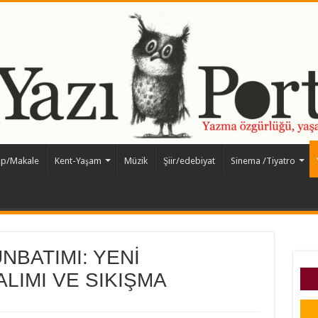
ap/Makale
Kent-Yaşam
Müzik
Şiir/edebiyat
Sinema /Tiyatro
ÜNBATIMI: YENİ
IMI VE SIKIŞMA