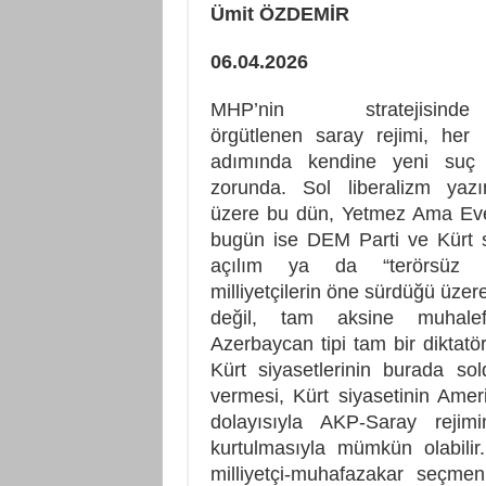
Ümit ÖZDEMİR
06.04.2026
MHP’nin stratejisinde
örgütlenen saray rejimi, her
adımında kendine yeni suç o
zorunda. Sol liberalizm yaz
üzere bu dün, Yetmez Ama Evetç
bugün ise DEM Parti ve Kürt 
açılım ya da “terörsüz Tür
milliyetçilerin öne sürdüğü üzer
değil, tam aksine muhalef
Azerbaycan tipi tam bir diktatör
Kürt siyasetlerinin burada so
vermesi, Kürt siyasetinin Ame
dolayısıyla AKP-Saray rejimi
kurtulmasıyla mümkün olabili
milliyetçi-muhafazakar seçme