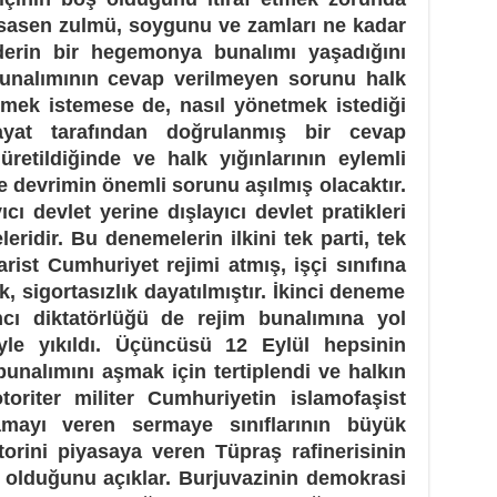
esasen zulmü, soygunu ve zamları ne kadar
 derin bir hegemonya bunalımı yaşadığını
unalımının cevap verilmeyen sorunu halk
tilmek istemese de, nasıl yönetmek istediği
yat tarafından doğrulanmış bir cevap
retildiğinde ve halk yığınlarının eylemli
e devrimin önemli sorunu aşılmış olacaktır.
cı devlet yerine dışlayıcı devlet pratikleri
ridir. Bu denemelerin ilkini tek parti, tek
tarist Cumhuriyet rejimi atmış, işçi sınıfına
k, sigortasızlık dayatılmıştır. İkinci deneme
ncı diktatörlüğü de rejim bunalımına yol
yle yıkıldı. Üçüncüsü 12 Eylül hepsinin
unalımını aşmak için tertiplendi ve halkın
toriter militer Cumhuriyetin islamofaşist
amayı veren sermaye sınıflarının büyük
torini piyasaya veren Tüpraş rafinerisinin
 olduğunu açıklar. Burjuvazinin demokrasi