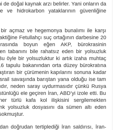
 de doğal kaynak arzı belirler. Yani onların da
ğine ve hidrokarbon yataklarının güvenliğine
 bir açmaz ve hegemonya bunalımı ile karşı
taktiğine Fetullahçı suç ortağının darbesine 20
rasında boyun eğen AKP, bürokrasinin
men tabanını bile rahatsız eden bir yolsuzluk
Bu öyle bir yolsuzluktur ki artık izaha muhtaç
ı 16 tapulu bakanından orta düzey bürokratına
laştıran bir çürümenin kapılarını sonuna kadar
İsrail savaşında barıştan yana olduğu ise tam
sıdır, neden saray uydurmasıdır çünkü Rusya
stünlüğü ele geçiren İran, ABD’yi izole etti. Bu
er türlü kafa kol ilişkisini sergilemekten
nk yolsuzluk dosyasını da sümen altı eden
 sokmuştur.
an doğrudan tertiplediği İran saldırısı, İran-