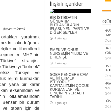
İlişkili içerikler
BİR İSTİBDATIN
GÜ
GÜNBATIMI:
BUTLANCILARIN
İFLASI, YENİ PARTİ VE
@masumlevrek
HAFI
DİĞER ŞEYLER
EMP
rtakları yaratmak
4 gün ago
28
ımızda okuduğunuz
iler ve liberallerdi
HAFI
EMEK VE ONUR:
YÖN
NURSEMİN YILDIZ VE
seçmenler. MHP’nin
DİRENİŞİ.
30
kiye” stratejisi,
5 gün ago
HAFI
e Türkiye’yi “bölmek”
HRA
etsiz Türkiye ve
SOBA PENCERE CAMI
19
lük rejimi kurmaktır.
VE İKİ EKMEK
İSTİYORUZ:
HAY
ldan yana bir karar
KAPİTALİZMİN ÇOCUK
MAH
KURBANLARI VE
rikan ekseninden ve
ÇİNÇİN’İN YER ALTI
20
nin oltalamasından
TARİHİ
HÜS
r. Benzer bir durum
7 gün ago
21
n ve taban için de