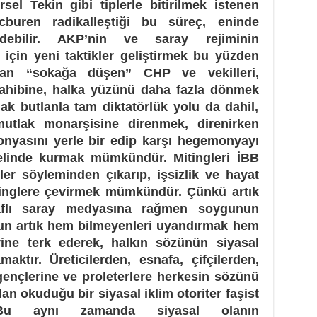
rsel Tekin gibi tiplerle bitirilmek istenen
cburen radikalleştiği bu süreç, eninde
debilir. AKP’nin ve saray rejiminin
için yeni taktikler geliştirmek bu yüzden
ndan “sokağa düşen” CHP ve vekilleri,
 sahibine, halka yüzünü daha fazla dönmek
ak butlanla tam diktatörlük yolu da dahil,
mutlak monarşisine direnmek, direnirken
yasını yerle bir edip karşı hegemonyayı
melinde kurmak mümkündür. Mitingleri İBB
er söyleminden çıkarıp, işsizlik ve hayat
itinglere çevirmek mümkündür. Çünkü artık
aflı saray medyasına rağmen soygunun
run artık hem bilmeyenleri uyandırmak hem
rine terk ederek, halkın sözünün siyasal
aktır. Üreticilerden, esnafa, çifçilerden,
ençlerine ve proleterlere herkesin sözünü
an okuduğu bir siyasal iklim otoriter faşist
. Bu aynı zamanda siyasal olanın