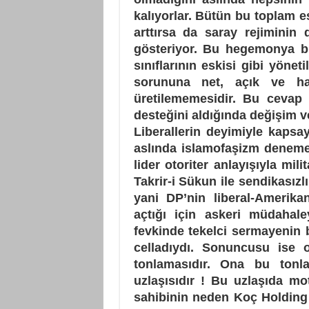
kalıyorlar. Bütün bu toplam 
arttırsa da saray rejiminin
gösteriyor. Bu hegemonya b
sınıflarının eskisi gibi yöne
sorununa net, açık ve ha
üretilememesidir. Bu cevap ü
desteğini aldığında değişim v
Liberallerin deyimiyle kapsayı
aslında islamofaşizm denemele
lider otoriter anlayışıyla mili
Takrir-i Sükun ile sendikasızlı
yani DP’nin liberal-Amerika
açtığı için askeri müdahale
fevkinde tekelci sermayenin b
celladıydı. Sonuncusu ise o
tonlamasıdır. Ona bu tonl
uzlaşısıdır ! Bu uzlaşıda mo
sahibinin neden Koç Holding