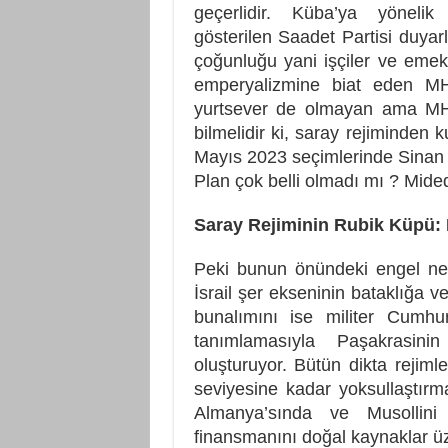
geçerlidir. Küba’ya yöneli
gösterilen Saadet Partisi duyarl
çoğunluğu yani işçiler ve emekç
emperyalizmine biat eden MHP
yurtsever de olmayan ama MHP’
bilmelidir ki, saray rejiminden 
Mayıs 2023 seçimlerinde Sinan O
Plan çok belli olmadı mı ? Mide
Saray Rejiminin Rubik Küpü
Peki bunun önündeki engel ned
İsrail şer ekseninin bataklığ
bunalımını ise militer Cumhur
tanımlamasıyla Paşakrasinin
oluşturuyor. Bütün dikta rejimle
seviyesine kadar yoksullaştırm
Almanya’sında ve Musollini İ
finansmanını doğal kaynaklar üz