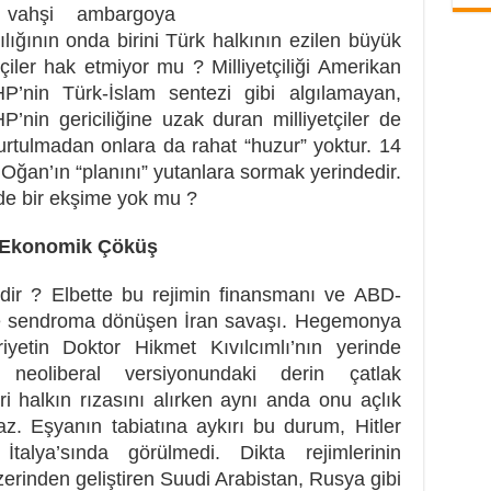
k vahşi ambargoya
ılığının onda birini Türk halkının ezilen büyük
iler hak etmiyor mu ? Milliyetçiliği Amerikan
’nin Türk-İslam sentezi gibi algılamayan,
nin gericiliğine uzak duran milliyetçiler de
kurtulmadan onlara da rahat “huzur” yoktur. 14
ğan’ın “planını” yutanlara sormak yerindedir.
de bir ekşime yok mu ?
: Ekonomik Çöküş
ir ? Elbette bu rejimin finansmanı ve ABD-
a ve sendroma dönüşen İran savaşı. Hegemonya
iyetin Doktor Hikmet Kıvılcımlı’nın yerinde
 neoliberal versiyonundaki derin çatlak
ri halkın rızasını alırken aynı anda onu açlık
az. Eşyanın tabiatına aykırı bu durum, Hitler
talya’sında görülmedi. Dikta rejimlerinin
erinden geliştiren Suudi Arabistan, Rusya gibi