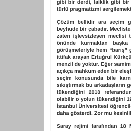
gibi bir derdi, laiklik gibi b
türlü pragmatizmi sergilemekt
Çözüm bellidir ara seçim 
beyhude bir çabadır. Mecliste
zaten işlevsizleşen meclisi t
önünde kurmaktan başka b
görüşmeleriyle hem “barış” 
ittifak arayan Ertuğrul Kürkçü 
menzil de yoktur. Eğer samimi
açıkça mahkum eden bir eleşti
seçim konusunda bile karn
sıkıştırmak bu arkadaşların gö
tükendiğini 2010 referand
olabilir o yolun tükendiğini 1
İstanbul Üniversitesi öğrenci
daha gösterdi. Zor mu kesinli
Saray rejimi tarafından 18 