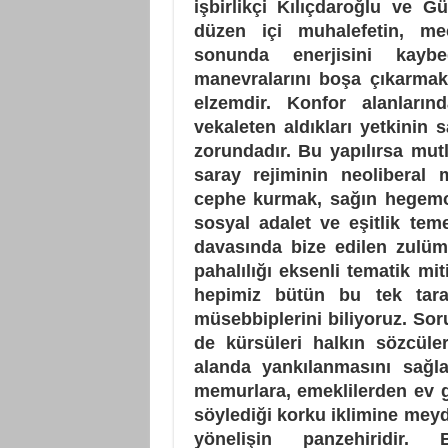
işbirlikçi Kılıçdaroğlu ve Gü
düzen içi muhalefetin, me
sonunda enerjisini kaybe
manevralarını boşa çıkarmak 
elzemdir. Konfor alanları
vekaleten aldıkları yetkinin
zorundadır. Bu yapılırsa mutl
saray rejiminin neoliberal 
cephe kurmak, sağın hegemon
sosyal adalet ve eşitlik te
davasında bize edilen zulüml
pahalılığı eksenli tematik m
hepimiz bütün bu tek tar
müsebbiplerini biliyoruz. So
de kürsüleri halkın sözcüle
alanda yankılanmasını sağlam
memurlara, emeklilerden ev g
söylediği korku iklimine meyd
yönelişin panzehiridir