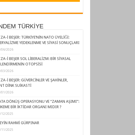
NDEM TÜRKİYE
ZA-İ BEŞER: TÜRKİYE’NİN NATO ÜYELİĞİ:
ERYALİZME YEDEKLENME VE SİYASİ SONUÇLARI
/06/2026
ZA-İ BEŞER SOL LİBERALİZM: BİR SİYASAL
LENDİRMENİN OTOPSİSİ
/03/2026
ZA-İ BEŞER: GÜVERCİNLER VE ŞAHİNLER,
NT DİNK SUİKASTİ
/01/2026
ATA DÖNÜŞ OPERASYONU VE “ZAMAN AŞIMI”:
KEME BİR İKTİDAR ORGANI MIDIR ?
/12/2025
EYİN RAHMİ GÜRPINAR
/11/2025