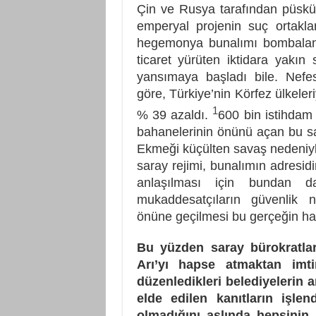
Çin ve Rusya tarafından püsk
emperyal projenin suç ortaklar
hegemonya bunalımı bombalanan
ticaret yürüten iktidara yakın
yansımaya başladı bile. Nefe
göre, Türkiye’nin Körfez ülkeler
1
% 39 azaldı.
600 bin istihdam 
bahanelerinin önünü açan bu s
Ekmeği küçülten savaş nedeniyl
saray rejimi, bunalımın adresidi
anlaşılması için bundan da
mukaddesatçıların güvenlik n
önüne geçilmesi bu gerçeğin hatır
Bu yüzden saray bürokratlar
Arı’yı hapse atmaktan imt
düzenledikleri belediyelerin a
elde edilen kanıtların işlend
olmadığını aslında hepsinin