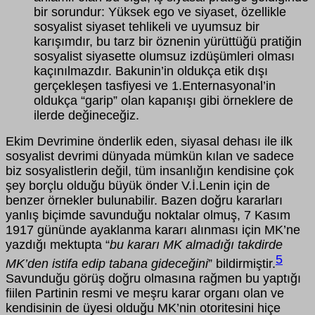
bir sorundur: Yüksek ego ve siyaset, özellikle
sosyalist siyaset tehlikeli ve uyumsuz bir
karışımdır, bu tarz bir öznenin yürüttüğü pratiğin
sosyalist siyasette olumsuz izdüşümleri olması
kaçınılmazdır. Bakunin’in oldukça etik dışı
gerçekleşen tasfiyesi ve 1.Enternasyonal’in
oldukça “garip” olan kapanışı gibi örneklere de
ilerde değineceğiz.
Ekim Devrimine önderlik eden, siyasal dehası ile ilk
sosyalist devrimi dünyada
mümkün kılan ve sadece
biz sosyalistlerin değil, tüm insanlığın kendisine çok
şey borçlu olduğu büyük önder V.İ.Lenin için de
benzer örnekler bulunabilir. Bazen doğru kararları
yanlış biçimde savunduğu noktalar olmuş, 7 Kasım
1917 gününde ayaklanma kararı alınması için MK’ne
yazdığı mektupta “
bu kararı MK almadığı takdirde
5
MK’den istifa edip tabana gideceğini
” bildirmiştir.
Savunduğu görüş doğru olmasına rağmen bu yaptığı
fiilen Partinin resmi ve meşru karar organı olan ve
kendisinin de üyesi olduğu MK’nin otoritesini hiçe