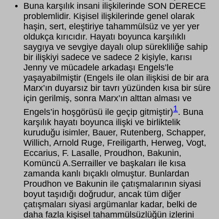
Buna karşılık insani ilişkilerinde SON DERECE
problemlidir. Kişisel ilişkilerinde genel olarak
haşin, sert, eleştiriye tahammülsüz ve yer yer
oldukça kırıcıdır. Hayatı boyunca karşılıklı
saygıya ve sevgiye dayalı olup sürekliliğe sahip
bir ilişkiyi sadece ve sadece 2 kişiyle, karısı
Jenny ve mücadele arkadaşı Engels’le
yaşayabilmiştir (Engels ile olan ilişkisi de bir ara
Marx’ın duyarsız bir tavrı yüzünden kısa bir süre
için gerilmiş, sonra Marx’ın alttan alması ve
1
Engels’in hoşgörüsü ile geçip gitmiştir)
. Buna
karşılık hayatı boyunca ilişki ve birliktelik
kuruduğu isimler, Bauer, Rutenberg, Schapper,
Willich, Arnold Ruge, Freiligarth, Herweg, Vogt,
Eccarius, F. Lasalle, Proudhon, Bakunin,
Komüncü A.Serrailler ve başkaları ile kısa
zamanda kanlı bıçaklı olmuştur. Bunlardan
Proudhon ve Bakunin ile çatışmalarının siyasi
boyut taşıdığı doğrudur, ancak tüm diğer
çatışmaları siyasi argümanlar kadar, belki de
daha fazla kişisel tahammülsüzlüğün izlerini