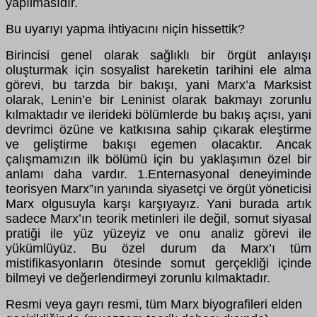
yapılmasıdır.
Bu uyarıyı yapma ihtiyacını niçin hissettik?
Birincisi genel olarak sağlıklı bir örgüt anlayışı
oluşturmak için sosyalist hareketin tarihini ele alma
görevi, bu tarzda bir bakışı, yani Marx’a Marksist
olarak, Lenin’e bir Leninist olarak bakmayı zorunlu
kılmaktadır ve ilerideki bölümlerde bu bakış açısı, yani
devrimci özüne ve katkısına sahip çıkarak eleştirme
ve geliştirme bakışı egemen olacaktır. Ancak
çalışmamızın ilk bölümü için bu yaklaşımın özel bir
anlamı daha vardır. 1.Enternasyonal deneyiminde
teorisyen Marx”ın yanında siyasetçi ve örgüt yöneticisi
Marx olgusuyla karşı karşıyayız. Yani burada artık
sadece Marx’ın teorik metinleri ile değil, somut siyasal
pratiği ile yüz yüzeyiz ve onu analiz görevi ile
yükümlüyüz. Bu özel durum da Marx’ı tüm
mistifikasyonların ötesinde somut gerçekliği içinde
bilmeyi ve değerlendirmeyi zorunlu kılmaktadır.
Resmi veya gayrı resmi, tüm Marx biyografileri elden