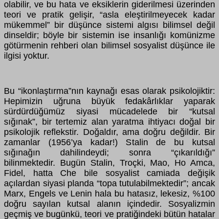
olabilir, ve bu hata ve eksiklerin giderilmesi üzerinden
teori ve pratik gelişir, “asla eleştirilmeyecek kadar
mükemmel” bir düşünce sistemi algısı bilimsel değil
dinseldir; böyle bir sistemin ise insanlığı komünizme
götürmenin rehberi olan bilimsel sosyalist düşünce ile
ilgisi yoktur.
Bu “ikonlaştırma”nın kaynağı esas olarak psikolojiktir:
Hepimizin uğruna büyük
fedakârlıklar yaparak
sürdürdüğümüz siyasi mücadelede bir “kutsal
sığınak”, bir tertemiz alan yaratma ihtiyacı doğal bir
psikolojik reflekstir. Doğaldır, ama doğru değildir. Bir
zamanlar (1956’ya kadar!) Stalin de bu kutsal
sığınağın dahilindeydi; sonra “çıkarıldığı”
bilinmektedir. Bugün Stalin, Troçki, Mao, Ho Amca,
Fidel, hatta Che bile sosyalist camiada değişik
açılardan siyasi planda “topa tutulabilmektedir”; ancak
Marx, Engels ve Lenin hala bu hatasız, lekesiz, %100
doğru sayılan kutsal alanın içindedir. Sosyalizmin
geçmiş ve bugünkü, teori ve pratiğindeki bütün hatalar