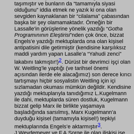
taşımıştır ve bunların da “tamamıyla siyasi
olduğunu” iddia etmek ne yazık ki ona olan
sevgiden kaynaklanan bir “cilalama” çabasından
başka bir şey olamamaktadır. Örneğin bir
Lassalle’in görüşlerine yönelik yazdığı “
Gotha
Programınının Eleştirisi
”nden çok önce, bizzat
Engels’e yazdığı mektuplarda ona olan kişisel
antipatisini dile getirmiştir (kendisine karşılıksız
maddi yardım yapan Lasalle’a “Yahudi zenci”
2
lakabını takmıştır!)
. Dürüst bir devrimci işçi olan
W. Weitling’le yaptığı (ve tarihsel önemi
açısından ilerde ele alacağımız) son derece kırıcı
tartışmayı hiçbir sosyalistin Weitling için içi
sızlamadan okuması mümkün değildir. Kendisine
yazdığı mektuplarıyla tanıdığımız L.Kugelmann
ile dahi, mektuplarda süren dostluk, Kugelmann
bizzat gelip Marx ile birlikte yaşamaya
başladığında sarsılmış, Marx Kugelmann’a
duyduğu kişisel (tamamıyla kişisel!) tepkiyi
3
mektuplarında Engels’e aktarmıştır
.
J.Weydemeyer ve F.A.Sorge ile olan ilişkisi ise