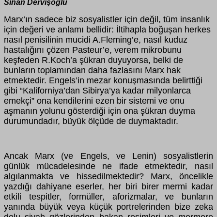
Sinan Dervişoğlu
Marx’ın sadece biz sosyalistler için değil, tüm insanlık
için değeri ve anlamı bellidir: İltihapla boğuşan herkes
nasıl penisilinin mucidi A.Fleming’e, nasıl kuduz
hastalığını çözen Pasteur’e, verem mikrobunu
keşfeden R.Koch’a şükran duyuyorsa, belki de
bunların toplamından daha fazlasını Marx hak
etmektedir. Engels’in mezar konuşmasında belirttiği
gibi “Kaliforniya’dan Sibirya’ya kadar milyonlarca
emekçi” ona kendilerini ezen bir sistemi ve onu
aşmanın yolunu gösterdiği için ona şükran duyma
durumundadır, büyük ölçüde de duymaktadır.
Ancak Marx (ve Engels, ve Lenin) sosyalistlerin
günlük mücadelesinde ne ifade etmektedir, nasıl
algılanmakta ve hissedilmektedir? Marx, öncelikle
yazdığı dahiyane eserler, her biri birer mermi kadar
etkili tespitler, formüller, aforizmalar, ve bunların
yanında büyük veya küçük portrelerinden bize zeka