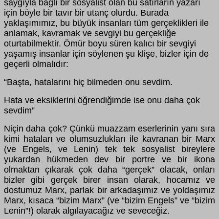
saygıyla bağlı bir sosyalist olan bu satırların yazarı
için böyle bir tavır bir utanç olurdu. Burada
yaklaşımımız, bu büyük insanları tüm gerçeklikleri ile
anlamak, kavramak ve sevgiyi bu gerçekliğe
oturtabilmektir. Ömür boyu süren kalıcı bir sevgiyi
yaşamış insanlar için söylenen şu klişe, bizler için de
geçerli olmalıdır:
“Başta, hatalarını hiç bilmeden onu sevdim.
Hata ve eksiklerini öğrendiğimde ise onu daha çok
sevdim”
Niçin daha çok? Çünkü muazzam eserlerinin yanı sıra
kimi hataları ve olumsuzlukları ile kavranan bir Marx
(ve Engels, ve Lenin) tek tek sosyalist bireylere
yukardan hükmeden dev bir portre ve bir ikona
olmaktan çıkarak çok daha “gerçek” olacak, onları
bizler gibi gerçek birer insan olarak, hocamız ve
dostumuz Marx, parlak bir arkadaşımız ve yoldaşımız
Marx, kısaca “bizim Marx” (ve “bizim Engels” ve “bizim
Lenin”!) olarak algılayacağız ve seveceğiz.