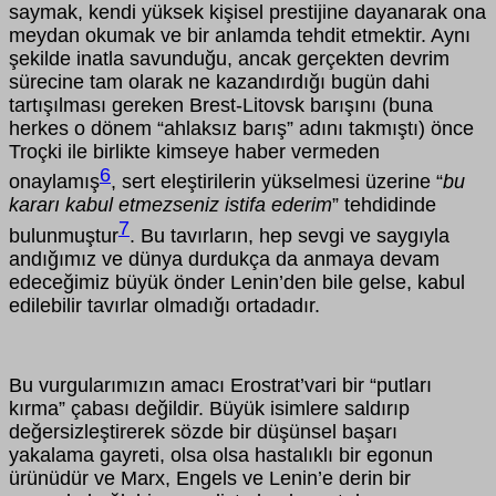
saymak, kendi yüksek kişisel prestijine dayanarak ona
meydan okumak ve bir anlamda tehdit etmektir. Aynı
şekilde inatla savunduğu, ancak gerçekten devrim
sürecine tam olarak ne kazandırdığı bugün dahi
tartışılması gereken Brest-Litovsk barışını (buna
herkes o dönem “ahlaksız barış” adını takmıştı) önce
Troçki ile birlikte kimseye haber vermeden
6
onaylamış
, sert eleştirilerin yükselmesi üzerine “
bu
kararı kabul etmezseniz istifa ederim
” tehdidinde
7
bulunmuştur
. Bu tavırların, hep sevgi ve saygıyla
andığımız ve dünya durdukça da anmaya devam
edeceğimiz büyük önder Lenin’den bile gelse, kabul
edilebilir tavırlar olmadığı ortadadır.
Bu vurgularımızın amacı Erostrat’vari bir “putları
kırma” çabası değildir. Büyük isimlere saldırıp
değersizleştirerek sözde bir düşünsel başarı
yakalama gayreti, olsa olsa hastalıklı bir egonun
ürünüdür ve Marx, Engels ve Lenin’e derin bir