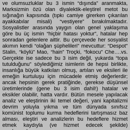
ve olumsuzluklar bu 3 ismin “dışında” aranmakta,
Marksizmin özü olan diyalektik-eleştirel metot bu
sığınağın kapısında (tıpkı camiye girerken çıkarılan
ayakkabılar misali) “vestiyere” bırakılmaktadır.
Sosyalistler arasında yaygın olan genel yaklaşıma
göre bu üç ismin “hiçbir hatası yoktur”, hatalar hep
sonradan gelenlere aittir. Bu çerçevede her sosyalist
akımın kendi “olağan şüphelileri” mevcuttur: “Despot”
Stalin, “köylü” Mao, “hain” Troçki, “fokocu” Che….vs.
Gerçekte ise sadece bu 3 isim değil, yukarda “topa
tutulduğunu” söylediğimiz isimlerin de hepsi birlikte,
insanlığa büyük katkıları olmuş, artıları ve eksileri ile
emeğin kurtuluşu için mücadele etmiş değerlerdir;
ancak hepsinin gerek pratiğinde, gerekse düşünsel
üretimlerinde (gene bu 3 isim dahil!) hatalar ve
eksikler olabilir, hatta vardır. Bütün mesele yapılacak
analiz ve eleştirinin iki temel değeri, yani kapitalizmi
devrim yoluyla yıkma ve tüm dünyada sınıfsız
komünist toplumu kurma hedeflerini tartışmasız baz
alması, eleştiri ve analizlerin bu hedeflere hizmet
etmek kaydıyla (ve hizmet edecek şekilde)