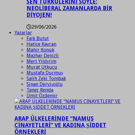
SEN TÜRKÜLERİNİ SÖYLE:
NEOLİBERAL ZAMANLARDA BİR
DİYOJEN!
29/06/2026
Yazarlar
Faik Bulut
Hatice Kavran
Mahir Konuk
Mazhar Denizli
Mert Yıldırım
Murat Utkucu
Mustafa Durmuş
Salih Zeki Tombak
Sinan Dervişoğlu
Taner Renda
Ümit Özdemir
ARAP ÜLKELERİNDE “NAMUS
CİNAYETLERİ” VE KADINA ŞİDDET
ÖRNEKLERİ