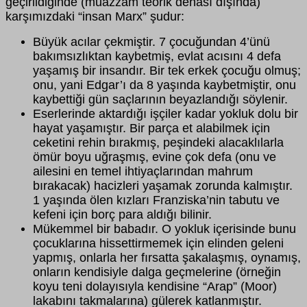
geçirildiğinde (muazzam teorik dehası dışında)
karşımızdaki “insan Marx” şudur:
Büyük acılar çekmiştir. 7 çocuğundan 4’ünü
bakımsızlıktan kaybetmiş, evlat acısını 4 defa
yaşamış bir insandır. Bir tek erkek çocuğu olmuş;
onu, yani Edgar’ı da 8 yaşında kaybetmiştir, onu
kaybettiği gün saçlarının beyazlandığı söylenir.
Eserlerinde aktardığı işçiler kadar yokluk dolu bir
hayat yaşamıştır. Bir parça et alabilmek için
ceketini rehin bırakmış, peşindeki alacaklılarla
ömür boyu uğraşmış, evine çok defa (onu ve
ailesini en temel ihtiyaçlarından mahrum
bırakacak) hacizleri yaşamak zorunda kalmıştır.
1 yaşında ölen kızları Franziska’nin tabutu ve
kefeni için borç para aldığı bilinir.
Mükemmel bir babadır. O yokluk içerisinde bunu
çocuklarına hissettirmemek için elinden geleni
yapmış, onlarla her fırsatta şakalaşmış, oynamış,
onların kendisiyle dalga geçmelerine (örneğin
koyu teni dolayısıyla kendisine “Arap” (Moor)
lakabını takmalarına) gülerek katlanmıştır.