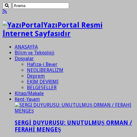
YazıPortal Resmi
İnternet Sayfasıdır
ANASAYFA
Bilim ve Teknoloji
Dosyalar
Hafıza-i Beşer
NEOLİBERALİZM
Deprem
EKİM DEVRİMİ
BELGESELLER
Kitap/Makale
Kent-Yaşam
SERGİ DUYURUSU: UNUTULMUŞ ORMAN /
FERAHİ MENGEŞ