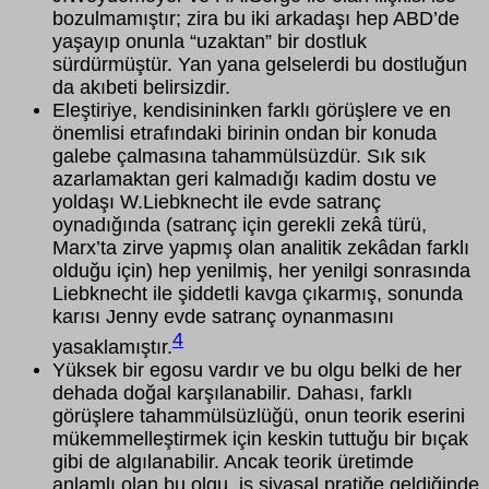
bozulmamıştır; zira bu iki arkadaşı hep ABD’de
yaşayıp onunla “uzaktan” bir dostluk
sürdürmüştür. Yan yana gelselerdi bu dostluğun
da akıbeti belirsizdir.
Eleştiriye, kendisininken farklı görüşlere ve en
önemlisi etrafındaki birinin ondan bir konuda
galebe çalmasına tahammülsüzdür. Sık sık
azarlamaktan geri kalmadığı kadim dostu ve
yoldaşı W.Liebknecht ile evde satranç
oynadığında (satranç için gerekli zekâ türü,
Marx’ta zirve yapmış olan analitik zekâdan farklı
olduğu için) hep yenilmiş, her yenilgi sonrasında
Liebknecht ile şiddetli kavga çıkarmış, sonunda
karısı Jenny evde satranç oynanmasını
4
yasaklamıştır.
Yüksek bir egosu vardır ve bu olgu belki de her
dehada doğal karşılanabilir. Dahası, farklı
görüşlere tahammülsüzlüğü, onun teorik eserini
mükemmelleştirmek için keskin tuttuğu bir bıçak
gibi de algılanabilir. Ancak teorik üretimde
anlamlı olan bu olgu, iş siyasal pratiğe geldiğinde