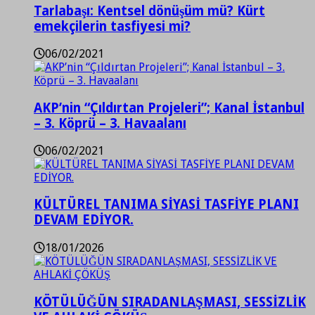
Tarlabaşı: Kentsel dönüşüm mü? Kürt
emekçilerin tasfiyesi mi?
06/02/2021
AKP’nin “Çıldırtan Projeleri”; Kanal İstanbul
– 3. Köprü – 3. Havaalanı
06/02/2021
KÜLTÜREL TANIMA SİYASİ TASFİYE PLANI
DEVAM EDİYOR.
18/01/2026
KÖTÜLÜĞÜN SIRADANLAŞMASI, SESSİZLİK