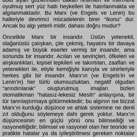
dolu siyah gözlerinden bakan resimleri ve mermere
oyulmuş sert yüz hatlı heykelleri ile hatırlanmakta ve
algılanmaktadır. Bu Marx (ve Engels ve Lenin) bu
halleriyle devrimci mücadelenin birer “ikonu” dur.
Ancak bu algı yeterli midir, dahası doğru mudur?
Öncelikle Marx bir insandır. Üstün yetenekli,
olağanüstü çalışkan, çile çekmiş, hayatını bir davaya
adamış ve büyük eserler vermiş bir insandır, ama
sonunda bir insandır. Acıları ve sevinçleri, öfkeleri ve
alışkanlıkları, kişisel tepkileri ve takıntıları, zaafları ve
yetenekleri ile, etiyle kemiğiyle kanıyla ve sinirleriyle
herkes gibi bir insandır. Marx’ın (ve Engels’in ve
Lenin’in) her türlü olumsuzluktan, negatif olgudan
“arındırılarak” oluşturulmuş imajları bizleri
otomatikman “hatasız-lekesiz Mesih” anlayışına, bir
tür tanrılaştırmaya götürmektedir; bu algının ise bizzat
Marx’ın kurduğu düşünce ve ahlak sistemine ne denli
zıt olduğunu söylemeye dahi gerek yoktur. Marx’ın
düşüncesinin en güçlü yönü onu bilimselliği ve
rasyonelliğidir; bilimsel ve rasyonel olan her teoride ve
pratikte hatalar ya da iyileştirilmesi gereken noktalar