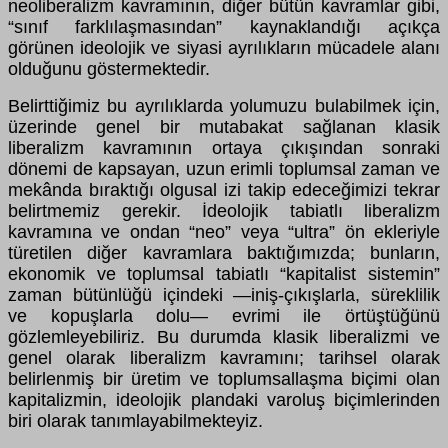
neoliberalizm kavramının, diğer bütün kavramlar gibi,
“sınıf farklılaşmasından” kaynaklandığı açıkça
görünen ideolojik ve siyasi ayrılıkların mücadele alanı
olduğunu göstermektedir.
Belirttiğimiz bu ayrılıklarda yolumuzu bulabilmek için,
üzerinde genel bir mutabakat sağlanan klasik
liberalizm kavramının ortaya çıkışından sonraki
dönemi de kapsayan, uzun erimli toplumsal zaman ve
mekânda bıraktığı olgusal izi takip edeceğimizi tekrar
belirtmemiz gerekir. İdeolojik tabiatlı liberalizm
kavramına ve ondan “neo” veya “ultra” ön ekleriyle
türetilen diğer kavramlara baktığımızda; bunların,
ekonomik ve toplumsal tabiatlı “kapitalist sistemin”
zaman bütünlüğü içindeki —iniş-çıkışlarla, süreklilik
ve kopuşlarla dolu— evrimi ile örtüştüğünü
gözlemleyebiliriz. Bu durumda klasik liberalizmi ve
genel olarak liberalizm kavramını; tarihsel olarak
belirlenmiş bir üretim ve toplumsallaşma biçimi olan
kapitalizmin, ideolojik plandaki varoluş biçimlerinden
biri olarak tanımlayabilmekteyiz.