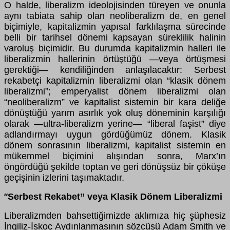
O halde, liberalizm ideolojisinden türeyen ve onunla
aynı tabiata sahip olan neoliberalizm de, en genel
biçimiyle, kapitalizmin yapısal farklılaşma sürecinde
belli bir tarihsel dönemi kapsayan süreklilik halinin
varoluş biçimidir. Bu durumda kapitalizmin halleri ile
liberalizmin hallerinin örtüştüğü —veya örtüşmesi
gerektiği— kendiliğinden anlaşılacaktır: Serbest
rekabetçi kapitalizmin liberalizmi olan “klasik dönem
liberalizmi”; emperyalist dönem liberalizmi olan
“neoliberalizm” ve kapitalist sistemin bir kara deliğe
dönüştüğü yarım asırlık yok oluş döneminin karşılığı
olarak —ultra-liberalizm yerine— “liberal faşist” diye
adlandırmayı uygun gördüğümüz dönem. Klasik
dönem sonrasının liberalizmi, kapitalist sistemin en
mükemmel biçimini alışından sonra, Marx’ın
öngördüğü şekilde toptan ve geri dönüşsüz bir çöküşe
geçişinin izlerini taşımaktadır.
Serbest Rekabet” veya Klasik Dönem Liberalizmi
“
Liberalizmden bahsettiğimizde aklımıza hiç şüphesiz
İngiliz-İskoç Aydınlanmasının sözcüsü Adam Smith ve