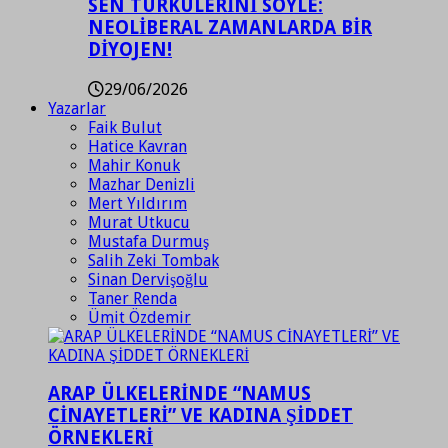
SEN TÜRKÜLERİNİ SÖYLE:
NEOLİBERAL ZAMANLARDA BİR
DİYOJEN!
29/06/2026
Yazarlar
Faik Bulut
Hatice Kavran
Mahir Konuk
Mazhar Denizli
Mert Yıldırım
Murat Utkucu
Mustafa Durmuş
Salih Zeki Tombak
Sinan Dervişoğlu
Taner Renda
Ümit Özdemir
ARAP ÜLKELERİNDE “NAMUS
CİNAYETLERİ” VE KADINA ŞİDDET
ÖRNEKLERİ