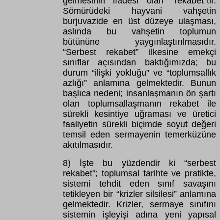
gelmesinin ifadesi olan “rekabet”tir.
Sömürüdeki hayvani vahşetin
burjuvazide en üst düzeye ulaşması,
aslında bu vahşetin toplumun
bütününe yaygınlaştırılmasıdır.
“Serbest rekabet” ilkesine emekçi
sınıflar açısından baktığımızda; bu
durum “ilişki yokluğu” ve “toplumsallık
azlığı” anlamına gelmektedir. Bunun
başlıca nedeni; insanlaşmanın ön şartı
olan toplumsallaşmanın rekabet ile
sürekli kesintiye uğraması ve üretici
faaliyetin sürekli biçimde soyut değeri
temsil eden sermayenin temerküzüne
akıtılmasıdır.
8) İşte bu yüzdendir ki “serbest
rekabet”; toplumsal tarihte ve pratikte,
sistemi tehdit eden sınıf savaşını
tetikleyen bir “krizler silsilesi” anlamına
gelmektedir. Krizler, sermaye sınıfını
sistemin işleyişi adına yeni yapısal