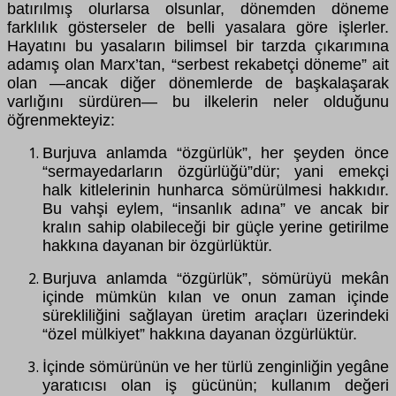
batırılmış olurlarsa olsunlar, dönemden döneme
farklılık gösterseler de belli yasalara göre işlerler.
Hayatını bu yasaların bilimsel bir tarzda çıkarımına
adamış olan Marx’tan, “serbest rekabetçi döneme” ait
olan —ancak diğer dönemlerde de başkalaşarak
varlığını sürdüren— bu ilkelerin neler olduğunu
öğrenmekteyiz:
Burjuva anlamda “özgürlük”, her şeyden önce
“sermayedarların özgürlüğü”dür; yani emekçi
halk kitlelerinin hunharca sömürülmesi hakkıdır.
Bu vahşi eylem, “insanlık adına” ve ancak bir
kralın sahip olabileceği bir güçle yerine getirilme
hakkına dayanan bir özgürlüktür.
Burjuva anlamda “özgürlük”, sömürüyü mekân
içinde mümkün kılan ve onun zaman içinde
sürekliliğini sağlayan üretim araçları üzerindeki
“özel mülkiyet” hakkına dayanan özgürlüktür.
İçinde sömürünün ve her türlü zenginliğin yegâne
yaratıcısı olan iş gücünün; kullanım değeri