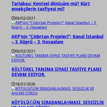
Tarlabaşı: Kentsel dönüşüm mü? Kürt
emekçilerin tasfiyesi mi?
06/02/2021
AKP’nin “Çıldırtan Projeleri”; Kanal İstanbul
– 3. Köprü – 3. Havaalanı
06/02/2021
KÜLTÜREL TANIMA SİYASİ TASFİYE PLANI
DEVAM EDİYOR.
18/01/2026
KÖTÜLÜĞÜN SIRADANLAŞMASI, SESSİZLİK