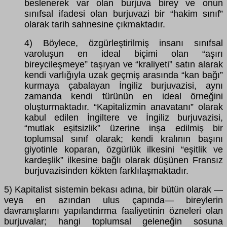
beslenerek var olan burjuva birey ve onun
sınıfsal ifadesi olan burjuvazi bir “hakim sınıf”
olarak tarih sahnesine çıkmaktadır.
4) Böylece, özgürleştirilmiş insanı sınıfsal
varoluşun en ideal biçimi olan “aşırı
bireycileşmeye” taşıyan ve “kraliyeti” satın alarak
kendi varlığıyla uzak geçmiş arasında “kan bağı”
kurmaya çabalayan İngiliz burjuvazisi, aynı
zamanda kendi türünün en ideal örneğini
oluşturmaktadır. “Kapitalizmin anavatanı” olarak
kabul edilen İngiltere ve İngiliz burjuvazisi,
“mutlak eşitsizlik” üzerine inşa edilmiş bir
toplumsal sınıf olarak; kendi kralının başını
giyotinle koparan, özgürlük ilkesini “eşitlik ve
kardeşlik” ilkesine bağlı olarak düşünen Fransız
burjuvazisinden kökten farklılaşmaktadır.
5) Kapitalist sistemin bekası adına, bir bütün olarak —
veya en azından ulus çapında— bireylerin
davranışlarını yapılandırma faaliyetinin özneleri olan
burjuvalar; hangi toplumsal geleneğin sosuna