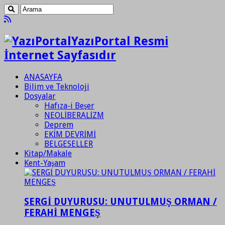
YazıPortal Resmi
İnternet Sayfasıdır
ANASAYFA
Bilim ve Teknoloji
Dosyalar
Hafıza-i Beşer
NEOLİBERALİZM
Deprem
EKİM DEVRİMİ
BELGESELLER
Kitap/Makale
Kent-Yaşam
SERGİ DUYURUSU: UNUTULMUŞ ORMAN /
FERAHİ MENGEŞ