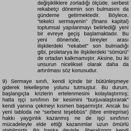
değişikliklere zorladığı ölçüde, serbest
rekabetçi dönemin son bulmasını da
gündeme getirmektedir. Böylece,
“tekelci sermayenin” (finans kapital)
toplumsal yapılanmayı belirlediği yeni
bir evreye geçiş başlamaktadır. Bu
yeni dönemde, bireyler arası
ilişkilerdeki “rekabet” son bulmadığı
gibi, proletarya ile ilişkilerdeki “sömürü”
de ortadan kalkmamıştır. Aksine, bu iki
unsurun niceliksel olarak daha da
artırılması söz konusudur.
9) Sermaye sınıfı, kendi içinde bir bütünleşmeye
giderek tekelleşme yolunu tutmuştur. Bu durum,
başlangıçta krizlerin ertelenmesini kolaylaştırmış;
hatta işçi sınıfının bir kesimini “burjuvalaştırarak”
kendi yanına çekmeyi kısmen başarmıştır. Ancak bu
yeni tabloda ne “serbest teşebbüs” (libre entreprise)
hakkı yaygınlık kazanmış ne de işçi sınıfının
mücadeleyle elde ettiği kazanımlar uzun ömürlü
olabilmiştir. Bir başka deyişle, liberalizmin kendi