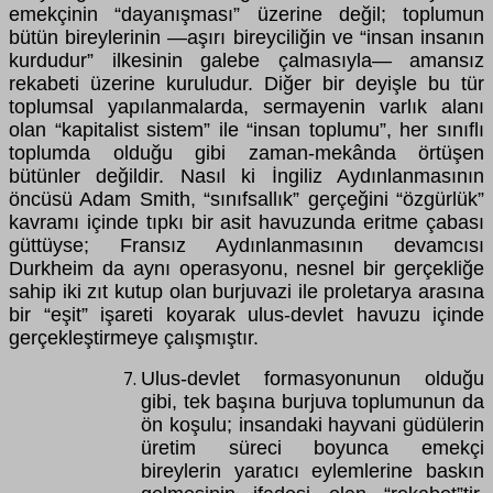
emekçinin “dayanışması” üzerine değil; toplumun
bütün bireylerinin —aşırı bireyciliğin ve “insan insanın
kurdudur” ilkesinin galebe çalmasıyla— amansız
rekabeti üzerine kuruludur. Diğer bir deyişle bu tür
toplumsal yapılanmalarda, sermayenin varlık alanı
olan “kapitalist sistem” ile “insan toplumu”, her sınıflı
toplumda olduğu gibi zaman-mekânda örtüşen
bütünler değildir. Nasıl ki İngiliz Aydınlanmasının
öncüsü Adam Smith, “sınıfsallık” gerçeğini “özgürlük”
kavramı içinde tıpkı bir asit havuzunda eritme çabası
güttüyse; Fransız Aydınlanmasının devamcısı
Durkheim da aynı operasyonu, nesnel bir gerçekliğe
sahip iki zıt kutup olan burjuvazi ile proletarya arasına
bir “eşit” işareti koyarak ulus-devlet havuzu içinde
gerçekleştirmeye çalışmıştır.
Ulus-devlet formasyonunun olduğu
gibi, tek başına burjuva toplumunun da
ön koşulu; insandaki hayvani güdülerin
üretim süreci boyunca emekçi
bireylerin yaratıcı eylemlerine baskın