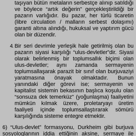
taşıyan bütün metaların serbestçe alınıp satıldığı
ve böylece “artık değerin” gerçekleştirildiği bir
pazarın varlığıdır. Bu pazar, her türlü ticaretin
(libre circulation / malların serbest dolaşımı)
garanti altına alındığı, hukuksal ve yaptırım gücü
olan bir düzendir.
Bir seri devrimle yerleşik hale getirilmiş olan bu
pazarın siyasi karşılığı “ulus-devletler”dir. Siyasi
olarak belirlenmiş bir toplumsallık biçimi olan
ulus-devletler; aynı zamanda sermayenin
toplumsallaşarak parazit bir sınıf olan burjuvaziyi
yaratmasına önayak olmaktadır. Bunun
yanındaki diğer görevi ise; sermayenin ve
kapitalist sistemin bekasının başlıca koşulu olan
“sonsuza dek temerküz” (yoğunlaşma) faaliyetini
mümkün kılmak üzere, proletaryayı üretim
faaliyeti içinde toplumsallaştırarak sömürü
karşılığında sisteme entegre etmektir.
6) “Ulus-devlet” formasyonu, Durkheim gibi burjuva
sosyologlarının iddia ettiğinin aksine, sermaye ile