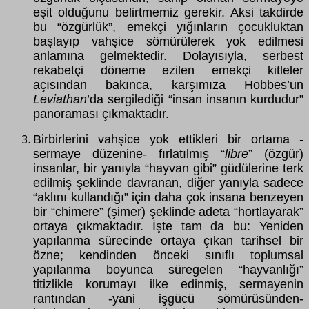
eşit olduğunu belirtmemiz gerekir. Aksi takdirde
bu “özgürlük”, emekçi yığınların çocukluktan
başlayıp vahşice sömürülerek yok edilmesi
anlamına gelmektedir. Dolayısıyla, serbest
rekabetçi döneme ezilen emekçi kitleler
açısından bakınca, karşımıza Hobbes’un
Leviathan
’da sergilediği “insan insanın kurdudur”
panoraması çıkmaktadır.
Birbirlerini vahşice yok ettikleri bir ortama -
sermaye düzenine- fırlatılmış “
libre
” (özgür)
insanlar, bir yanıyla “hayvan gibi” güdülerine terk
edilmiş şeklinde davranan, diğer yanıyla sadece
“aklını kullandığı” için daha çok insana benzeyen
bir “chimere” (şimer) şeklinde adeta “hortlayarak”
ortaya çıkmaktadır. İşte tam da bu: Yeniden
yapılanma sürecinde ortaya çıkan tarihsel bir
özne; kendinden önceki sınıflı toplumsal
yapılanma boyunca süregelen “hayvanlığı”
titizlikle korumayı ilke edinmiş, sermayenin
rantından -yani işgücü sömürüsünden-