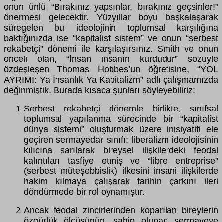
onun ünlü “Bırakınız yapsınlar, bırakınız geçsinler!”
önermesi gelecektir. Yüzyıllar boyu başkalaşarak
süregelen bu ideolojinin toplumsal karşılığına
baktığınızda ise “kapitalist sistem” ve onun “serbest
rekabetçi” dönemi ile karşılaşırsınız. Smith ve onun
önceli olan, “İnsan insanın kurdudur” sözüyle
özdeşleşen Thomas Hobbes’un öğretisine, “YOL
AYRIMI: Ya İnsanlık Ya Kapitalizm” adlı çalışmamızda
değinmiştik. Burada kısaca şunları söyleyebiliriz:
Serbest rekabetçi dönemle birlikte, sınıfsal
toplumsal yapılanma sürecinde bir “kapitalist
dünya sistemi” oluşturmak üzere inisiyatifi ele
geçiren sermayedar sınıfı; liberalizm ideolojisinin
kılıcına sarılarak bireysel ilişkilerdeki feodal
kalıntıları tasfiye etmiş ve “libre entreprise”
(serbest müteşebbislik) ilkesini insani ilişkilerde
hakim kılmaya çalışarak tarihin çarkını ileri
döndürmede bir rol oynamıştır.
Ancak feodal zincirlerinden koparılan bireylerin
özgürlük ölçüsünün, sahip olunan sermayeye