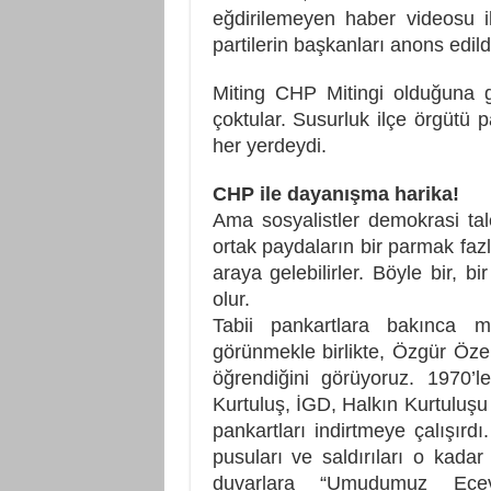
eğdirilemeyen haber videosu i
partilerin başkanları anons edild
Miting CHP Mitingi olduğuna g
çoktular. Susurluk ilçe örgütü p
her yerdeydi.
CHP ile dayanışma harika!
Ama sosyalistler demokrasi tale
ortak paydaların bir parmak fazl
araya gelebilirler. Böyle bir, 
olur.
Tabii pankartlara bakınca mi
görünmekle birlikte, Özgür Öze
öğrendiğini görüyoruz. 1970’l
Kurtuluş, İGD, Halkın Kurtuluşu v
pankartları indirtmeye çalışırdı
pusuları ve saldırıları o kadar
duvarlara “Umudumuz Ecevi