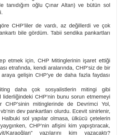
le tanıdığım oğlu Çınar Altan) ve bütün sol
i.
öre CHP’liler de vardı, az değillerdi ve çok
ankartı bile gördüm. Tabii sendika pankartları
p etmek için, CHP Mitinglerinin işaret ettiği
ası etrafında, kendi aralarında, CHP’siz de bir
bir araya gelişin CHP’ye de daha fazla faydası
ting daha çok sosyalistlerin mitingi gibi
l liderliğindeki CHP’nin bunu sorun etmemeyi
er CHP’sinin mitinglerinde de Devrimci Yol,
b’nin dev pankartları olurdu. Ecevit sinirlenir,
. Halbuki sol yapılar olmasa, ülkücü çetelerin
 yaygınken, CHP’nin afişini kim yapıştıracak,
t/Karaoğlan” yazılarını kim yazacaktı?