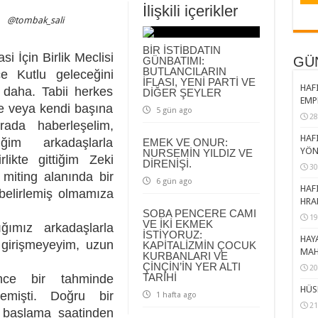
İlişkili içerikler
@tombak_sali
BİR İSTİBDATIN
 İçin Birlik Meclisi
GÜ
GÜNBATIMI:
BUTLANCILARIN
e Kutlu geleceğini
İFLASI, YENİ PARTİ VE
HAFI
 daha. Tabii herkes
DİĞER ŞEYLER
EMP
yle veya kendi başına
5 gün ago
28
ada haberleşelim,
HAFI
ğim arkadaşlarla
EMEK VE ONUR:
YÖN
NURSEMİN YILDIZ VE
likte gittiğim Zeki
DİRENİŞİ.
30
 miting alanında bir
6 gün ago
HAFI
 belirlemiş olmamıza
HRA
SOBA PENCERE CAMI
19
VE İKİ EKMEK
ığımız arkadaşlarla
İSTİYORUZ:
HAY
a girişmeyeyim, uzun
KAPİTALİZMİN ÇOCUK
MAH
KURBANLARI VE
ÇİNÇİN’İN YER ALTI
20
TARİHİ
ince bir tahminde
HÜS
lemişti. Doğru bir
1 hafta ago
21
n başlama saatinden