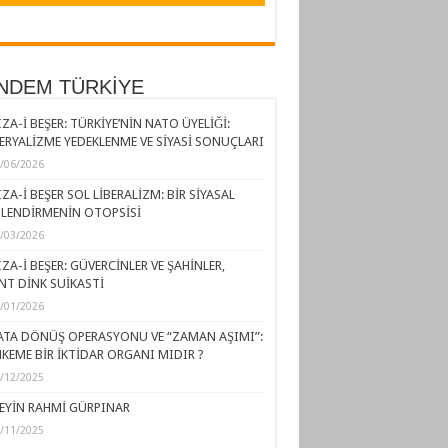
NDEM TÜRKİYE
ZA-İ BEŞER: TÜRKİYE’NİN NATO ÜYELİĞİ:
ERYALİZME YEDEKLENME VE SİYASİ SONUÇLARI
/06/2026
ZA-İ BEŞER SOL LİBERALİZM: BİR SİYASAL
LENDİRMENİN OTOPSİSİ
/03/2026
ZA-İ BEŞER: GÜVERCİNLER VE ŞAHİNLER,
NT DİNK SUİKASTİ
/01/2026
ATA DÖNÜŞ OPERASYONU VE “ZAMAN AŞIMI”:
KEME BİR İKTİDAR ORGANI MIDIR ?
/12/2025
EYİN RAHMİ GÜRPINAR
/11/2025