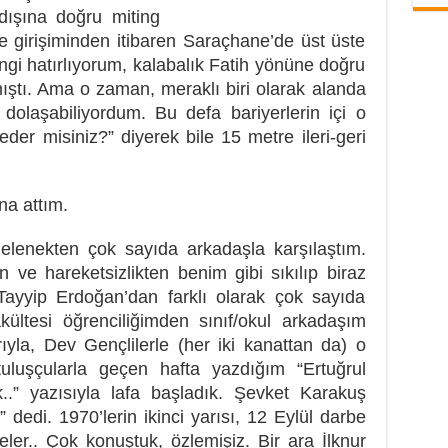
 dışına doğru miting
be girişiminden itibaren Saraçhane’de üst üste
ngi hatırlıyorum, kalabalık Fatih yönüne doğru
ıştı. Ama o zaman, meraklı biri olarak alanda
dolaşabiliyordum. Bu defa bariyerlerin içi o
der misiniz?” diyerek bile 15 metre ileri-geri
na attım.
 gelenekten çok sayıda arkadaşla karşılaştım.
 ve hareketsizlikten benim gibi sıkılıp biraz
 Tayyip Erdoğan’dan farklı olarak çok sayıda
akültesi öğrenciliğimden sınıf/okul arkadaşım
rıyla, Dev Gençlilerle (her iki kanattan da) o
tuluşçularla geçen hafta yazdığım “Ertuğrul
.” yazısıyla lafa başladık. Şevket Karakuş
 dedi. 1970’lerin ikinci yarısı, 12 Eylül darbe
ler.. Çok konuştuk, özlemişiz. Bir ara İlknur