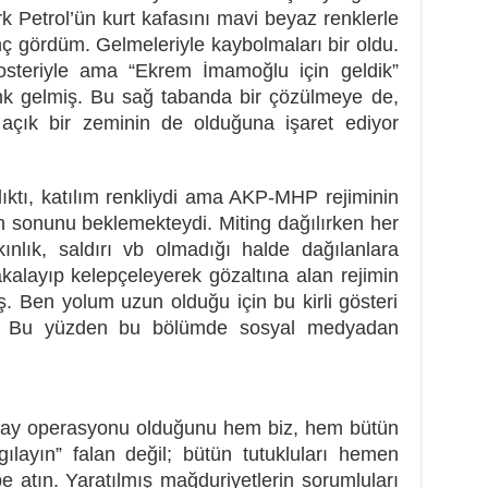
rk Petrol’ün kurt kafasını mavi beyaz renklerle
nç gördüm. Gelmeleriyle kaybolmaları bir oldu.
posteriyle ama “Ekrem İmamoğlu için geldik”
enk gelmiş. Bu sağ tabanda bir çözülmeye de,
açık bir zeminin de olduğuna işaret ediyor
lıktı, katılım renkliydi ama AKP-MHP rejiminin
in sonunu beklemekteydi. Miting dağılırken her
ınlık, saldırı vb olmadığı halde dağılanlara
akalayıp kelepçeleyerek gözaltına alan rejimin
ş. Ben yolum uzun olduğu için bu kirli gösteri
m. Bu yüzden bu bölümde sosyal medyadan
aray operasyonu olduğunu hem biz, hem bütün
gılayın” falan değil; bütün tutukluları hemen
e atın. Yaratılmış mağduriyetlerin sorumluları