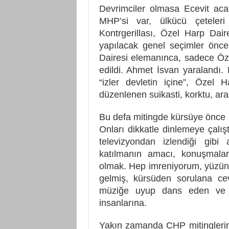
Devrimciler olmasa Ecevit aca
MHP’si var, ülkücü çeteleri
Kontrgerillası, Özel Harp Dair
yapılacak genel seçimler önce
Dairesi elemanınca, sadece Öze
edildi. Ahmet İsvan yaralandı
“izler devletin içine”, Özel 
düzenlenen suikasti, korktu, ara
Bu defa mitingde kürsüye önce ün
Onları dikkatle dinlemeye çalı
televizyondan izlendiği gibi 
katılmanın amacı, konuşmalar
olmak. Hep imreniyorum, yüzünü
gelmiş, kürsüden sorulana ce
müziğe uyup dans eden ve sl
insanlarına.
Yakın zamanda CHP mitinglerin