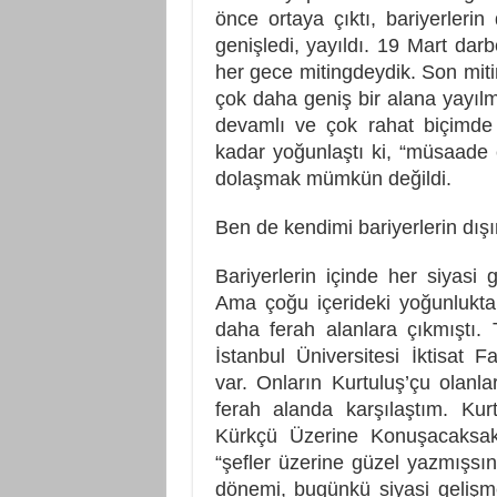
önce ortaya çıktı, bariyerlerin
genişledi, yayıldı. 19 Mart dar
her gece mitingdeydik. Son miti
çok daha geniş bir alana yayılm
devamlı ve çok rahat biçimde 
kadar yoğunlaştı ki, “müsaade e
dolaşmak mümkün değildi.
Ben de kendimi bariyerlerin dışı
Bariyerlerin içinde her siyasi
Ama çoğu içerideki yoğunluktan
daha ferah alanlara çıkmıştı.
İstanbul Üniversitesi İktisat F
var. Onların Kurtuluş’çu olanla
ferah alanda karşılaştım. Kur
Kürkçü Üzerine Konuşacaksak.
“şefler üzerine güzel yazmışsın”
dönemi, bugünkü siyasi gelişme