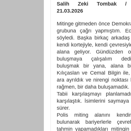
Salih Zeki Tombak /
21.03.2026
Mitinge gitmeden önce Demokrasi
grubuna çağrı yapmıştım. Ec
söyledi. Başka birkaç arkadaş
kendi kortejiyle, kendi çevresi
alana geliyor. Gündüzden or
buluşmaya çalışalım dedi
buluşmak bir yana, alana bir
Kılıçaslan ve Cemal Bilgin ile,
ara ayrıldık ve nirengi noktası
rağmen, bir daha buluşamadık.
Tabii karşılaşmayı planlamad
karşılaştık. İsimlerini saymay
sürer.
Polis miting alanını kend
bulunarak bariyerlerle çevre
tahmin yapamadıkları mitingi