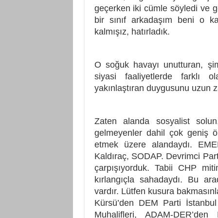
geçerken iki cümle söyledi ve ge
bir sınıf arkadaşım beni o kal
kalmışız, hatırladık.
O soğuk havayı unutturan, şi
siyasi faaliyetlerde farklı 
yakınlaştıran duygusunu uzun 
Zaten alanda sosyalist solu
gelmeyenler dahil çok geniş öb
etmek üzere alandaydı. EME
Kaldıraç, SODAP. Devrimci Parti
çarpışıyorduk. Tabii CHP mit
kırlangıçla sahadaydı. Bu ara
vardır. Lütfen kusura bakmasınl
Kürsü’den DEM Parti İstanbul 
Muhalifleri, ADAM-DER’den B