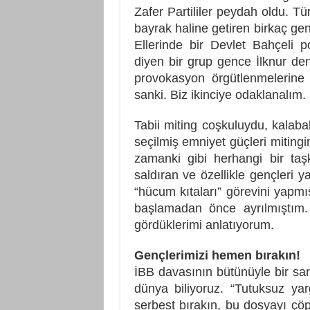
Zafer Partililer peydah oldu. Tü
bayrak haline getiren birkaç ge
Ellerinde bir Devlet Bahçeli 
diyen bir grup gence İlknur d
provokasyon örgütlenmelerine 
sanki. Biz ikinciye odaklanalım.
Tabii miting coşkuluydu, kalaba
seçilmiş emniyet güçleri miting
zamanki gibi herhangi bir taşk
saldıran ve özellikle gençleri y
“hücum kıtaları” görevini yapmı
başlamadan önce ayrılmıştı
gördüklerimi anlatıyorum.
Gençlerimizi hemen bırakın!
İBB davasının bütünüyle bir s
dünya biliyoruz. “Tutuksuz yar
serbest bırakın, bu dosyayı çöp