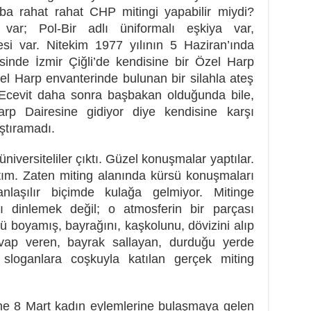
ba rahat rahat CHP mitingi yapabilir miydi?
 var; Pol-Bir adlı üniformalı eşkiya var,
esi var. Nitekim 1977 yılının 5 Haziran’ında
sinde İzmir Çiğli’de kendisine bir Özel Harp
l Harp envanterinde bulunan bir silahla ateş
. Ecevit daha sonra başbakan olduğunda bile,
Harp Dairesine gidiyor diye kendisine karşı
ştıramadı.
iversiteliler çıktı. Güzel konuşmalar yaptılar.
ştım. Zaten miting alanında kürsü konuşmaları
anlaşılır biçimde kulağa gelmiyor. Mitinge
ı dinlemek değil; o atmosferin bir parçası
 boyamış, bayrağını, kaşkolunu, dövizini alıp
vap veren, bayrak sallayan, durduğu yerde
oganlara coşkuyla katılan gerçek miting
e 8 Mart kadın eylemlerine bulaşmaya gelen