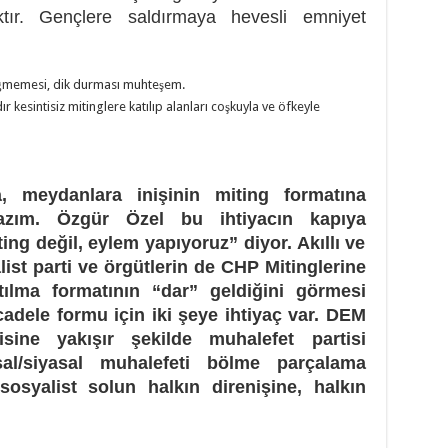
ır. Gençlere saldırmaya hevesli emniyet
ğmemesi, dik durması muhteşem.
ır kesintisiz mitinglere katılıp alanları coşkuyla ve öfkeyle
, meydanlara inişinin miting formatına
azım. Özgür Özel bu ihtiyacın kapıya
ing değil, eylem yapıyoruz” diyor. Akıllı ve
list parti ve örgütlerin de CHP Mitinglerine
atılma formatının “dar” geldiğini görmesi
cadele formu için iki şeye ihtiyaç var. DEM
sine yakışır şekilde muhalefet partisi
sal/siyasal muhalefeti bölme parçalama
sosyalist solun halkın direnişine, halkın