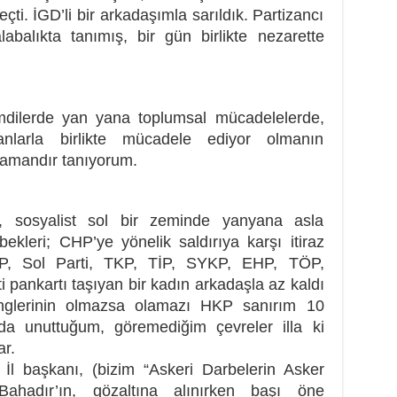
çti. İGD’li bir arkadaşımla sarıldık. Partizancı
abalıkta tanımış, bir gün birlikte nezarette
mdilerde yan yana toplumsal mücadelelerde,
olanlarla birlikte mücadele ediyor olmanın
zamandır tanıyorum.
n, sosyalist sol bir zeminde yanyana asla
ekleri; CHP’ye yönelik saldırıya karşı itiraz
P, Sol Parti, TKP, TİP, SYKP, EHP, TÖP,
 pankartı taşıyan bir kadın arkadaşla az kaldı
inglerinin olmazsa olamazı HKP sanırım 10
da unuttuğum, göremediğim çevreler illa ki
ar.
İl başkanı, (bizim “Askeri Darbelerin Asker
ahadır’ın, gözaltına alınırken başı öne