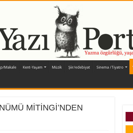
ap/Makale
Kent-Yaşam
Müzik
Şiir/edebiyat
Sinema /Tiyatro
ÖNÜMÜ MİTİNGİ’NDEN