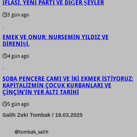
İFLASI, YENİ PARTİ VE DİĞER ŞEYLER
3 gün ago
EMEK VE ONUR: NURSEMİN YILDIZ VE
DİRENİŞİ.
4 gün ago
SOBA PENCERE CAMI VE İKİ EKMEK İSTİYORUZ:
KAPİTALİZMİN ÇOCUK KURBANLARI VE
ÇİNÇİN’İN YER ALTI TARİHİ
5 gün ago
Salih Zeki Tombak / 19.03.2025
@tombak_salih