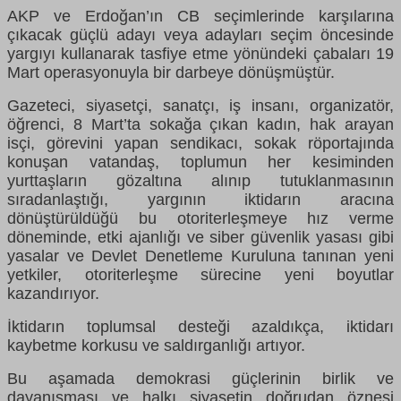
AKP ve Erdoğan’ın CB seçimlerinde karşılarına
çıkacak güçlü adayı veya adayları seçim öncesinde
yargıyı kullanarak tasfiye etme yönündeki çabaları 19
Mart operasyonuyla bir darbeye dönüşmüştür.
Gazeteci, siyasetçi, sanatçı, iş insanı, organizatör,
öğrenci, 8 Mart’ta sokağa çıkan kadın, hak arayan
isçi, görevini yapan sendikacı, sokak röportajında
konuşan vatandaş, toplumun her kesiminden
yurttaşların gözaltına alınıp tutuklanmasının
sıradanlaştığı, yargının iktidarın aracına
dönüştürüldüğü bu otoriterleşmeye hız verme
döneminde, etki ajanlığı ve siber güvenlik yasası gibi
yasalar ve Devlet Denetleme Kuruluna tanınan yeni
yetkiler, otoriterleşme sürecine yeni boyutlar
kazandırıyor.
İktidarın toplumsal desteği azaldıkça, iktidarı
kaybetme korkusu ve saldırganlığı artıyor.
Bu aşamada demokrasi güçlerinin birlik ve
dayanışması ve halkı siyasetin doğrudan öznesi