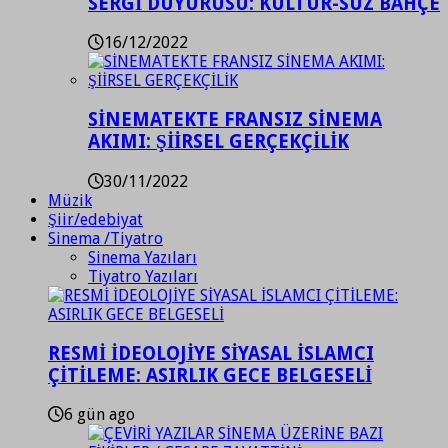
SERGİ DUYURUSU: KÜLTÜR-SÜZ BAHÇE
16/12/2022
SİNEMATEKTE FRANSIZ SİNEMA
AKIMI: ŞİİRSEL GERÇEKÇİLİK
30/11/2022
Müzik
Şiir/edebiyat
Sinema /Tiyatro
Sinema Yazıları
Tiyatro Yazıları
RESMİ İDEOLOJİYE SİYASAL İSLAMCI
ÇİTİLEME: ASIRLIK GECE BELGESELİ
6 gün ago