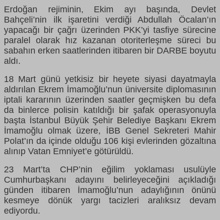
Erdoğan rejiminin, Ekim ayı başında, Devlet
Bahçeli’nin ilk işaretini verdiği Abdullah Öcalan’ın
yapacağı bir çağrı üzerinden PKK’yi tasfiye sürecine
paralel olarak hız kazanan otoriterleşme süreci bu
sabahın erken saatlerinden itibaren bir DARBE boyutu
aldı.
18 Mart günü yetkisiz bir heyete siyasi dayatmayla
aldırılan Ekrem İmamoğlu’nun üniversite diplomasının
iptali kararının üzerinden saatler geçmişken bu defa
da binlerce polisin katıldığı bir şafak operasyonuyla
başta İstanbul Büyük Şehir Belediye Başkanı Ekrem
İmamoğlu olmak üzere, İBB Genel Sekreteri Mahir
Polat’ın da içinde olduğu 106 kişi evlerinden gözaltına
alınıp Vatan Emniyet’e götürüldü.
23 Mart’ta CHP’nin eğilim yoklaması usulüyle
Cumhurbaşkanı adayını belirleyeceğini açıkladığı
günden itibaren İmamoğlu’nun adaylığının önünü
kesmeye dönük yargı tacizleri aralıksız devam
ediyordu.