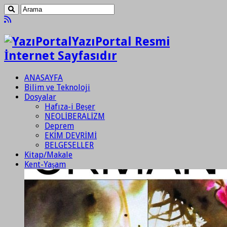
YazıPortal Resmi
İnternet Sayfasıdır
ANASAYFA
Bilim ve Teknoloji
Dosyalar
Hafıza-i Beşer
NEOLİBERALİZM
Deprem
EKİM DEVRİMİ
BELGESELLER
Kitap/Makale
Kent-Yaşam