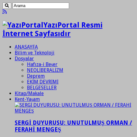
YazıPortal Resmi
İnternet Sayfasıdır
ANASAYFA
Bilim ve Teknoloji
Dosyalar
Hafıza-i Beşer
NEOLİBERALİZM
Deprem
EKİM DEVRİMİ
BELGESELLER
Kitap/Makale
Kent-Yaşam
SERGİ DUYURUSU: UNUTULMUŞ ORMAN /
FERAHİ MENGEŞ