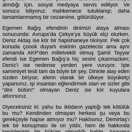
alındığı için, sosyal medyaya servis ediliyor. Ve
sonucu biliyoruz: mahkemece tutuklanıp; daha
tamamlanmamış bir cezaevine, götürülüyor.
Egemen Bağış efendinin dinimizi alaya alması
sonucunda: Avrupa’da Çekya’ya büyük elçi olurken,
Deniz Aktaş ise kör bir hapishaneye tıkılıyor. Pek çok
konuda çoook duyarlı eskinin gazetecisi ama aynı
zamanda AKP’den milletvekili olmuş Şamil Tayyar
efendi ise Egemen Bağış’a hiç sesini çıkarmazken;
Deniz’i ise nedense yerden yere vuruyor. İşte
samimiyet testi tam da böyle bir şey. Dininle alay eden
sizden biriyse; aferin olarak bir ülkeye büyükelçi
yaparsınız, işi insanları eğlendirmek olan ve sizler gibi
“dini bütün!” olmayan Deniz ise kör kuyulara
attırırsınız.
Diyeceksiniz ki: yahu bu iktidarın yaptığı tek kötülük
bu mu? Kendinden olmayan herkesi şu veya bu
gerekçeyle hapse atmıyor mu? Haklısınız, Demirtaş’ı
tek bir konuşması ile on yıldır, hem de hakkında
kesinleşmiş bir hüküm olmadığı halde, Anayasa