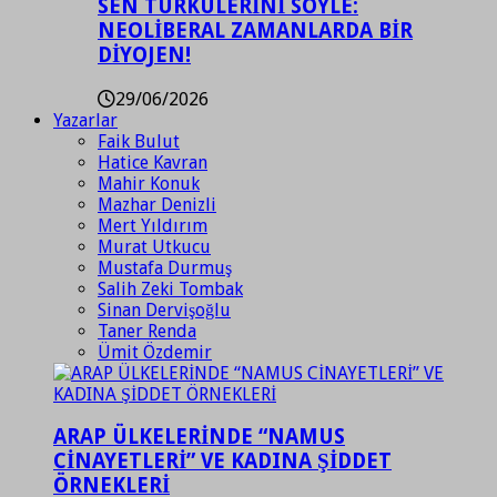
SEN TÜRKÜLERİNİ SÖYLE:
NEOLİBERAL ZAMANLARDA BİR
DİYOJEN!
29/06/2026
Yazarlar
Faik Bulut
Hatice Kavran
Mahir Konuk
Mazhar Denizli
Mert Yıldırım
Murat Utkucu
Mustafa Durmuş
Salih Zeki Tombak
Sinan Dervişoğlu
Taner Renda
Ümit Özdemir
ARAP ÜLKELERİNDE “NAMUS
CİNAYETLERİ” VE KADINA ŞİDDET
ÖRNEKLERİ