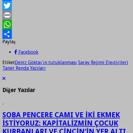
Facebook
Twitter
Print
WhatsApp
Paylaş
Paylaş
Facebook
Etiket
Deniz Göktaş'ın tutuklanması
Saray Rejimi Eleştirileri
Taner Renda Yazıları
Diğer Yazılar
SOBA PENCERE CAMI VE İKİ EKMEK
İSTİYORUZ: KAPİTALİZMİN ÇOCUK
KURBANLARI VE ÇİNÇİN’İN YER ALTI