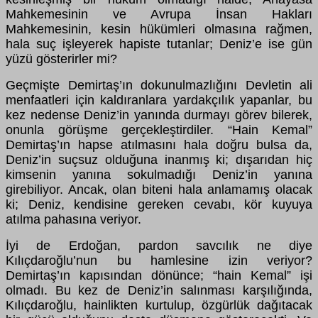
Mahkemesinin ve Avrupa İnsan Hakları
Mahkemesinin, kesin hükümleri olmasına rağmen,
hala suç işleyerek hapiste tutanlar; Deniz’e ise gün
yüzü gösterirler mi?
Geçmişte Demirtaş’ın dokunulmazlığını Devletin ali
menfaatleri için kaldıranlara yardakçılık yapanlar, bu
kez nedense Deniz’in yanında durmayı görev bilerek,
onunla görüşme gerçekleştirdiler. “Hain Kemal”
Demirtaş’ın hapse atılmasını hala doğru bulsa da,
Deniz’in suçsuz olduğuna inanmış ki; dışarıdan hiç
kimsenin yanına sokulmadığı Deniz’in yanına
girebiliyor. Ancak, olan biteni hala anlamamış olacak
ki; Deniz, kendisine gereken cevabı, kör kuyuya
atılma pahasına veriyor.
İyi de Erdoğan, pardon savcılık ne diye
Kılıçdaroğlu’nun bu hamlesine izin veriyor?
Demirtaş’ın kapısından dönünce; “hain Kemal” işi
olmadı. Bu kez de Deniz’in salınması karşılığında,
Kılıçdaroğlu, hainlikten kurtulup, özgürlük dağıtacak