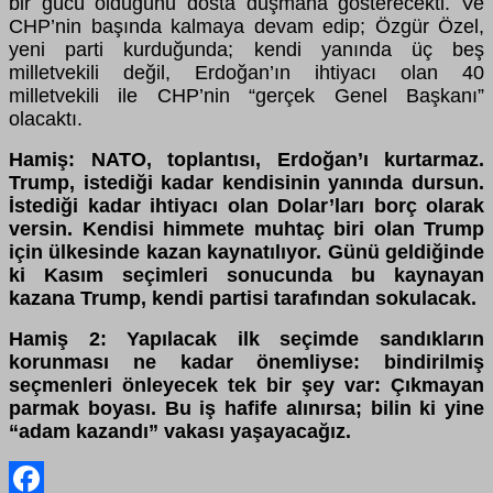
bir gücü olduğunu dosta düşmana gösterecekti. Ve
CHP’nin başında kalmaya devam edip; Özgür Özel,
yeni parti kurduğunda; kendi yanında üç beş
milletvekili değil, Erdoğan’ın ihtiyacı olan 40
milletvekili ile CHP’nin “gerçek Genel Başkanı”
olacaktı.
Hamiş: NATO, toplantısı, Erdoğan’ı kurtarmaz.
Tru
m
p, istediği kadar kendisinin yanında dursun.
İstediği kadar ihtiyacı olan Dolar’ları borç olarak
versin. Kendisi himmete muhtaç biri olan Trump
için ülkesinde kazan kaynatılıyor. Günü geldiğinde
ki Kasım seçimleri sonucunda bu kaynayan
kazana Trump, kendi partisi tarafından sokulacak.
Hamiş 2: Yapılacak ilk seçimde sandıkların
korunması ne kadar önemliyse: bindirilmiş
seçmenleri önleyecek tek bir şey var: Çıkmayan
parmak boyası. Bu iş hafife alınırsa; bilin ki yine
“adam kazandı” vakası yaşayacağız.