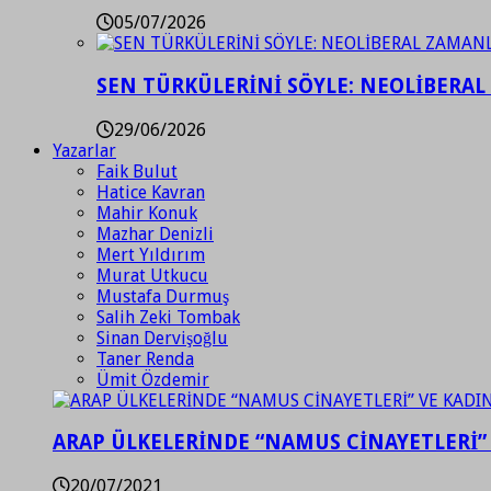
05/07/2026
SEN TÜRKÜLERİNİ SÖYLE: NEOLİBERAL
29/06/2026
Yazarlar
Faik Bulut
Hatice Kavran
Mahir Konuk
Mazhar Denizli
Mert Yıldırım
Murat Utkucu
Mustafa Durmuş
Salih Zeki Tombak
Sinan Dervişoğlu
Taner Renda
Ümit Özdemir
ARAP ÜLKELERİNDE “NAMUS CİNAYETLERİ”
20/07/2021