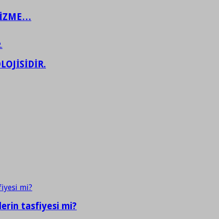
ŞİZME…
LOJİSİDİR.
erin tasfiyesi mi?