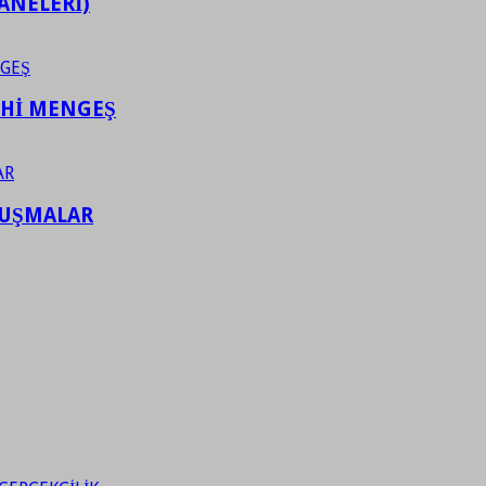
ANELERİ)
AHİ MENGEŞ
LUŞMALAR