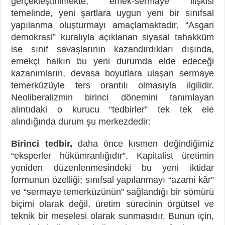
gerçekleştirilmekte; emek-sermaye ilişkisi
temelinde, yeni şartlara uygun yeni bir sınıfsal
yapılanma oluşturmayı amaçlamaktadır. “Asgari
demokrasi” kuralıyla açıklanan siyasal tahakküm
ise sınıf savaşlarının kazandırdıkları dışında,
emekçi halkın bu yeni durumda elde edeceği
kazanımların, devasa boyutlara ulaşan sermaye
temerküzüyle ters orantılı olmasıyla ilgilidir.
Neoliberalizmin birinci dönemini tanımlayan
alıntıdaki o kurucu “tedbirler” tek tek ele
alındığında durum şu merkezdedir:
Birinci tedbir,
daha önce kısmen değindiğimiz
“eksperler hükümranlığıdır”. Kapitalist üretimin
yeniden düzenlenmesindeki bu yeni iktidar
formunun özelliği; sınıfsal yapılanmayı “azami kâr”
ve “sermaye temerküzünün” sağlandığı bir sömürü
biçimi olarak değil, üretim sürecinin örgütsel ve
teknik bir meselesi olarak sunmasıdır. Bunun için,