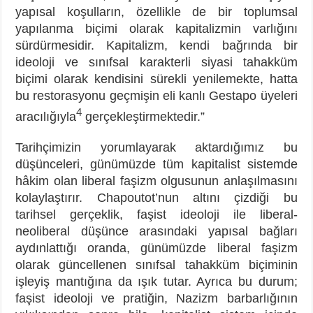
yapısal koşulların, özellikle de bir toplumsal
yapılanma biçimi olarak kapitalizmin varlığını
sürdürmesidir. Kapitalizm, kendi bağrında bir
ideoloji ve sınıfsal karakterli siyasi tahakküm
biçimi olarak kendisini sürekli yenilemekte, hatta
bu restorasyonu geçmişin eli kanlı Gestapo üyeleri
4
aracılığıyla
gerçekleştirmektedir.”
Tarihçimizin yorumlayarak aktardığımız bu
düşünceleri, günümüzde tüm kapitalist sistemde
hâkim olan liberal faşizm olgusunun anlaşılmasını
kolaylaştırır. Chapoutot’nun altını çizdiği bu
tarihsel gerçeklik, faşist ideoloji ile liberal-
neoliberal düşünce arasındaki yapısal bağları
aydınlattığı oranda, günümüzde liberal faşizm
olarak güncellenen sınıfsal tahakküm biçiminin
işleyiş mantığına da ışık tutar. Ayrıca bu durum;
faşist ideoloji ve pratiğin, Nazizm barbarlığının