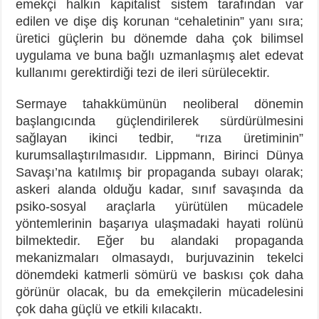
emekçi halkın kapitalist sistem tarafından var
edilen ve dişe diş korunan “cehaletinin” yanı sıra;
üretici güçlerin bu dönemde daha çok bilimsel
uygulama ve buna bağlı uzmanlaşmış alet edevat
kullanımı gerektirdiği tezi de ileri sürülecektir.
Sermaye tahakkümünün neoliberal dönemin
başlangıcında güçlendirilerek sürdürülmesini
sağlayan ikinci tedbir, “rıza üretiminin”
kurumsallaştırılmasıdır. Lippmann, Birinci Dünya
Savaşı’na katılmış bir propaganda subayı olarak;
askeri alanda olduğu kadar, sınıf savaşında da
psiko-sosyal araçlarla yürütülen mücadele
yöntemlerinin başarıya ulaşmadaki hayati rolünü
bilmektedir. Eğer bu alandaki propaganda
mekanizmaları olmasaydı, burjuvazinin tekelci
dönemdeki katmerli sömürü ve baskısı çok daha
görünür olacak, bu da emekçilerin mücadelesini
çok daha güçlü ve etkili kılacaktı.