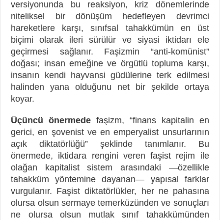
versiyonunda bu reaksiyon, kriz dönemlerinde
niteliksel bir dönüşüm hedefleyen devrimci
hareketlere karşı, sınıfsal tahakkümün en üst
biçimi olarak ileri sürülür ve siyasi iktidarı ele
geçirmesi sağlanır. Faşizmin “anti-komünist”
doğası; insan emeğine ve örgütlü topluma karşı,
insanın kendi hayvansi güdülerine terk edilmesi
halinden yana olduğunu net bir şekilde ortaya
koyar.
Üçüncü önermede
faşizm, “finans kapitalin en
gerici, en şovenist ve en emperyalist unsurlarının
açık diktatörlüğü” şeklinde tanımlanır. Bu
önermede, iktidara rengini veren faşist rejim ile
olağan kapitalist sistem arasındaki —özellikle
tahakküm yöntemine dayanan— yapısal farklar
vurgulanır. Faşist diktatörlükler, her ne pahasına
olursa olsun sermaye temerküzünden ve sonuçları
ne olursa olsun mutlak sınıf tahakkümünden