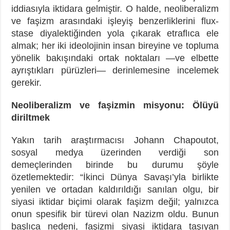
iddiasıyla iktidara gelmiştir. O halde, neoliberalizm
ve faşizm arasındaki işleyiş benzerliklerini flux-
stase diyalektiğinden yola çıkarak etraflıca ele
almak; her iki ideolojinin insan bireyine ve topluma
yönelik bakışındaki ortak noktaları —ve elbette
ayrıştıkları pürüzleri— derinlemesine incelemek
gerekir.
Neoliberalizm ve faşizmin misyonu: Ölüyü
diriltmek
Yakın tarih araştırmacısı Johann Chapoutot,
sosyal medya üzerinden verdiği son
demeçlerinden birinde bu durumu şöyle
özetlemektedir: “İkinci Dünya Savaşı’yla birlikte
yenilen ve ortadan kaldırıldığı sanılan olgu, bir
siyasi iktidar biçimi olarak faşizm değil; yalnızca
onun spesifik bir türevi olan Nazizm oldu. Bunun
başlıca nedeni, faşizmi siyasi iktidara taşıyan