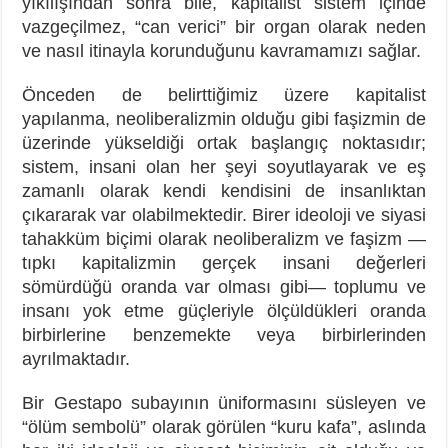
yıkılışından sonra bile, kapitalist sistem içinde
vazgeçilmez, “can verici” bir organ olarak neden
ve nasıl itinayla korunduğunu kavramamızı sağlar.
Önceden de belirttiğimiz üzere k
apitalist
yapılanma, neoliberalizmin olduğu gibi faşizmin de
üzerinde yükseldiği ortak başlangıç noktasıdır;
sistem, insani olan her şeyi soyutlayarak ve eş
zamanlı olarak kendi kendisini de insanlıktan
çıkararak var olabilmektedir. Birer ideoloji ve siyasi
tahakküm biçimi olarak neoliberalizm ve faşizm —
tıpkı kapitalizmin gerçek insani değerleri
sömürdüğü oranda var olması gibi— toplumu ve
insanı yok etme güçleriyle ölçüldükleri oranda
birbirlerine benzemekte veya birbirlerinden
ayrılmaktadır.
Bir Gestapo subayının üniformasını süsleyen ve
“ölüm sembolü” olarak görülen “kuru kafa”, aslında