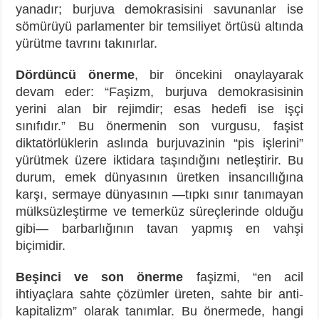
yanadır; burjuva demokrasisini savunanlar ise
sömürüyü parlamenter bir temsiliyet örtüsü altında
yürütme tavrını takınırlar.
Dördüncü önerme
, bir öncekini onaylayarak
devam eder: “Faşizm, burjuva demokrasisinin
yerini alan bir rejimdir; esas hedefi ise işçi
sınıfıdır.” Bu önermenin son vurgusu, faşist
diktatörlüklerin aslında burjuvazinin “pis işlerini”
yürütmek üzere iktidara taşındığını netleştirir. Bu
durum, emek dünyasının üretken insancıllığına
karşı, sermaye dünyasının —tıpkı sınır tanımayan
mülksüzleştirme ve temerküz süreçlerinde olduğu
gibi— barbarlığının tavan yapmış en vahşi
biçimidir.
Beşinci ve son önerme
faşizmi, “en acil
ihtiyaçlara sahte çözümler üreten, sahte bir anti-
kapitalizm” olarak tanımlar. Bu önermede, hangi