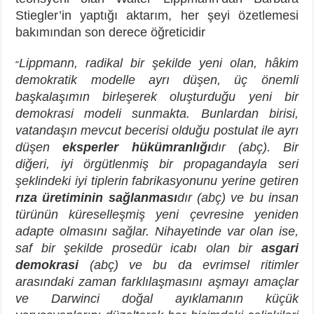
Stiegler’in yaptığı aktarım, her şeyi özetlemesi
bakımından son derece öğreticidir
Lippmann, radikal bir şekilde yeni olan, hâkim
“
demokratik modelle ayrı düşen, üç önemli
başkalaşımın birleşerek oluşturduğu yeni bir
demokrasi modeli sunmakta. Bunlardan birisi,
vatandaşın mevcut becerisi olduğu postulat ile ayrı
düşen
eksperler hükümranlığı
dır (abç). Bir
diğeri, iyi örgütlenmiş bir propagandayla seri
şeklindeki iyi tiplerin fabrikasyonunu yerine getiren
rıza üretiminin sağlanması
dır (abç) ve bu insan
türünün küreselleşmiş yeni çevresine yeniden
adapte olmasını sağlar. Nihayetinde var olan ise,
saf bir şekilde prosedür icabı olan bir
asgari
demokrasi
(abç) ve bu da evrimsel ritimler
arasındaki zaman farklılaşmasını aşmayı amaçlar
ve Darwinci doğal ayıklamanın küçük