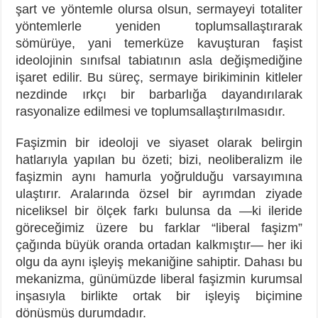
şart ve yöntemle olursa olsun, sermayeyi totaliter
yöntemlerle yeniden toplumsallaştırarak
sömürüye, yani temerküze kavuşturan faşist
ideolojinin sınıfsal tabiatının asla değişmediğine
işaret edilir. Bu süreç, sermaye birikiminin kitleler
nezdinde ırkçı bir barbarlığa dayandırılarak
rasyonalize edilmesi ve toplumsallaştırılmasıdır.
Faşizmin bir ideoloji ve siyaset olarak belirgin
hatlarıyla yapılan bu özeti; bizi, neoliberalizm ile
faşizmin aynı hamurla yoğrulduğu varsayımına
ulaştırır. Aralarında özsel bir ayrımdan ziyade
niceliksel bir ölçek farkı bulunsa da —ki ileride
göreceğimiz üzere bu farklar “liberal faşizm”
çağında büyük oranda ortadan kalkmıştır— her iki
olgu da aynı işleyiş mekaniğine sahiptir. Dahası bu
mekanizma, günümüzde liberal faşizmin kurumsal
inşasıyla birlikte ortak bir işleyiş biçimine
dönüşmüş durumdadır.