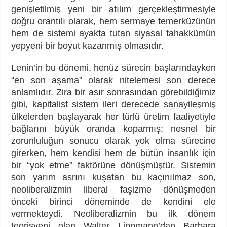
genişletilmiş yeni bir atılım gerçekleştirmesiyle
doğru orantılı olarak, hem sermaye temerküzünün
hem de sistemi ayakta tutan siyasal tahakkümün
yepyeni bir boyut kazanmış olmasıdır.
Lenin’in bu dönemi, henüz sürecin başlarındayken
“en son aşama” olarak nitelemesi son derece
anlamlıdır. Zira bir asır sonrasından görebildiğimiz
gibi, kapitalist sistem ileri derecede sanayileşmiş
ülkelerden başlayarak her türlü üretim faaliyetiyle
bağlarını büyük oranda koparmış; nesnel bir
zorunluluğun sonucu olarak yok olma sürecine
girerken, hem kendisi hem de bütün insanlık için
bir “yok etme” faktörüne dönüşmüştür. Sistemin
son yarım asrını kuşatan bu kaçınılmaz son,
neoliberalizmin liberal faşizme dönüşmeden
önceki birinci döneminde de kendini ele
vermekteydi. Neoliberalizmin bu ilk dönem
teorisyeni olan Walter Lippmann’dan Barbara