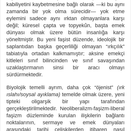
kabiliyetini kaybetmesine bağlı olarak —ki bu aynı
zamanda bir yok olma sürecidir— yok etme
eylemini sadece aynı ırktan olmayanlara karşı
değil; küresel çapta ve topyekûn, başta emek
dünyası olmak üzere bütün insanlığa karşı
yöneltmiştir. Bu yeni faşist düzende, ideolojik bir
saplantıdan başka geçerliliği olmayan “ırkçılık”
tabiatıyla ortadan kalkmamıştır; aksine emekçi
kitleleri sınıf bilincinden ve sınıf savaşından
uzaklaştırmanın sinsi bir aracı olmayı
sürdürmektedir.
Biyolojik temelli ayrım, daha çok “öjenist”
(ırk
ıslahı/soysal ayıklama)
temelde olmak üzere, yeni
tipteki oligarşik bir yapı tarafından
gerçekleştirilmektedir. Neoliberalizm-faşizm-liberal
faşizm düzleminde kurulan ilişkilerin bağlantı
noktalarının, sermaye ve emek dünyaları
arasındaki tarihi çelişkilerden itibaren nasıl