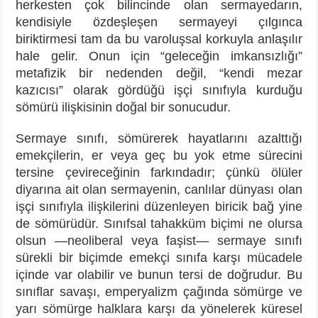
herkesten çok bilincinde olan sermayedarın,
kendisiyle özdeşleşen sermayeyi çılgınca
biriktirmesi tam da bu varoluşsal korkuyla anlaşılır
hale gelir. Onun için “geleceğin imkansızlığı”
metafizik bir nedenden değil, “kendi mezar
kazıcısı” olarak gördüğü işçi sınıfıyla kurduğu
sömürü ilişkisinin doğal bir sonucudur.
Sermaye sınıfı, sömürerek hayatlarını azalttığı
emekçilerin, er veya geç bu yok etme sürecini
tersine çevireceğinin farkındadır; çünkü ölüler
diyarına ait olan sermayenin, canlılar dünyası olan
işçi sınıfıyla ilişkilerini düzenleyen biricik bağ yine
de sömürüdür. Sınıfsal tahakküm biçimi ne olursa
olsun —neoliberal veya faşist— sermaye sınıfı
sürekli bir biçimde emekçi sınıfa karşı mücadele
içinde var olabilir ve bunun tersi de doğrudur. Bu
sınıflar savaşı, emperyalizm çağında sömürge ve
yarı sömürge halklara karşı da yönelerek küresel