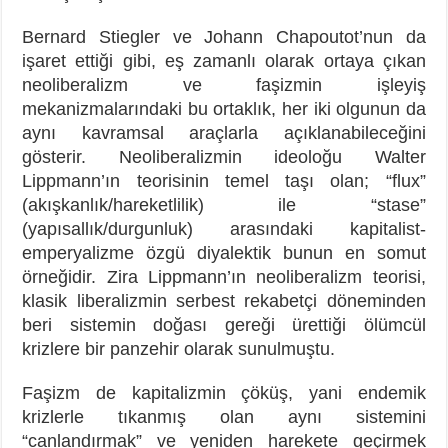
Bernard Stiegler ve Johann Chapoutot’nun da
işaret ettiği gibi, eş zamanlı olarak ortaya çıkan
neoliberalizm ve faşizmin işleyiş
mekanizmalarındaki bu ortaklık, her iki olgunun da
aynı kavramsal araçlarla açıklanabileceğini
gösterir. Neoliberalizmin ideoloğu Walter
Lippmann’ın teorisinin temel taşı olan; “flux”
(akışkanlık/hareketlilik) ile “stase”
(yapısallık/durgunluk) arasındaki kapitalist-
emperyalizme özgü diyalektik bunun en somut
örneğidir. Zira Lippmann’ın neoliberalizm teorisi,
klasik liberalizmin serbest rekabetçi döneminden
beri sistemin doğası gereği ürettiği ölümcül
krizlere bir panzehir olarak sunulmuştu.
Faşizm de kapitalizmin çöküş, yani endemik
krizlerle tıkanmış olan aynı sistemini
“canlandırmak” ve yeniden harekete geçirmek