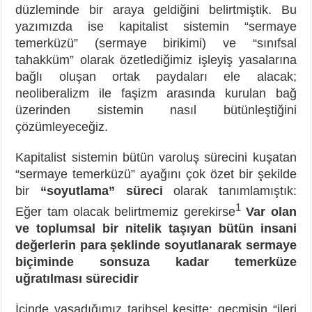
düzleminde bir araya geldiğini belirtmiştik. Bu
yazımızda ise kapitalist sistemin “sermaye
temerküzü” (sermaye birikimi) ve “sınıfsal
tahakküm” olarak özetlediğimiz işleyiş yasalarına
bağlı oluşan ortak paydaları ele alacak;
neoliberalizm ile faşizm arasında kurulan bağ
üzerinden sistemin nasıl bütünleştiğini
çözümleyeceğiz.
Kapitalist sistemin bütün varoluş sürecini kuşatan
“sermaye temerküzü” ayağını çok özet bir şekilde
bir
“soyutlama” süreci
olarak tanımlamıştık:
1
Eğer tam olacak belirtmemiz gerekirse
Var olan
ve toplumsal bir nitelik taşıyan bütün insani
değerlerin para şeklinde soyutlanarak sermaye
biçiminde sonsuza kadar temerküze
uğratılması sürecidir
İçinde yaşadığımız tarihsel kesitte; geçmişin “ileri