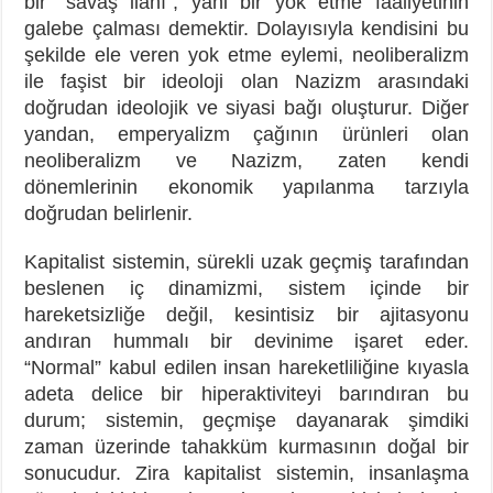
bir “savaş ilanı”, yani bir yok etme faaliyetinin
galebe çalması demektir. Dolayısıyla kendisini bu
şekilde ele veren yok etme eylemi, neoliberalizm
ile faşist bir ideoloji olan Nazizm arasındaki
doğrudan ideolojik ve siyasi bağı oluşturur. Diğer
yandan, emperyalizm çağının ürünleri olan
neoliberalizm ve Nazizm, zaten kendi
dönemlerinin ekonomik yapılanma tarzıyla
doğrudan belirlenir.
Kapitalist sistemin, sürekli uzak geçmiş tarafından
beslenen iç dinamizmi, sistem içinde bir
hareketsizliğe değil, kesintisiz bir ajitasyonu
andıran hummalı bir devinime işaret eder.
“Normal” kabul edilen insan hareketliliğine kıyasla
adeta delice bir hiperaktiviteyi barındıran bu
durum; sistemin, geçmişe dayanarak şimdiki
zaman üzerinde tahakküm kurmasının doğal bir
sonucudur. Zira kapitalist sistemin, insanlaşma