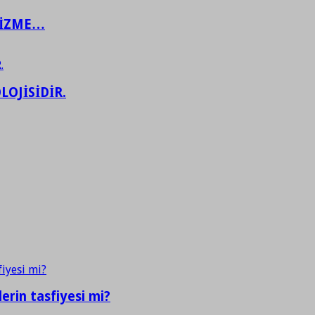
ŞİZME…
LOJİSİDİR.
erin tasfiyesi mi?