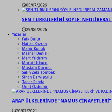
05/07/2026
SEN TÜRKÜLERİNİ SÖYLE: NEOLİBERAL
29/06/2026
Yazarlar
Faik Bulut
Hatice Kavran
Mahir Konuk
Mazhar Denizli
Mert Yıldırım
Murat Utkucu
Mustafa Durmuş
Salih Zeki Tombak
Sinan Dervişoğlu
Taner Renda
Ümit Özdemir
ARAP ÜLKELERİNDE “NAMUS CİNAYETLERİ”
20/07/2021