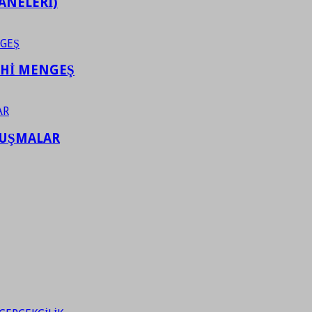
ANELERİ)
AHİ MENGEŞ
LUŞMALAR