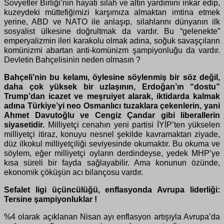
Sovyetler Birliği’nin hayati silah ve altın yardımını inkar edip,
kuzeydeki müttefiğimizi karşımıza almaktan imtina etmek
yerine, ABD ve NATO ile anlaşıp, silahlarını dünyanın ilk
sosyalist ülkesine doğrultmak da vardır. Bu “gelenekte”
emperyalizmin ileri karakolu olmak adına, soğuk savaşçıların
komünizmi abartan anti-komünizm şampiyonluğu da vardır.
Devletin Bahçelisinin neden olmasın ?
Bahçeli’nin bu kelamı, öylesine söylenmiş bir söz değil,
daha çok yüksek bir uzlaşının, Erdoğan’ın “dostu”
Trump’dan icazet ve meşruiyet alarak, iktidarda kalmak
adına Türkiye’yi neo Osmanlıcı tuzaklara çekenlerin, yani
Ahmet Davutoğlu ve Cengiz Çandar gibi liberallerin
siyasetidir.
Milliyetçi cenahın yeni partisi İYİP’ten yükselen
milliyetçi itiraz, konuyu nesnel şekilde kavramaktan ziyade,
düz ilkokul milliyetçiliği seviyesinde okumaktır. Bu okuma ve
söylem, eğer milliyetçi oyların derdindeyse, yedek MHP’ye
kısa süreli bir fayda sağlayabilir. Ama konunun özünde,
ekonomik çöküşün acı bilançosu vardır.
Sefalet ligi üçüncülüğü, enflasyonda Avrupa liderliği:
Tersine şampiyonluklar !
%4 olarak açıklanan Nisan ayı enflasyon artışıyla Avrupa’da