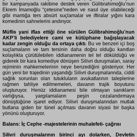
bir kampanyada rakibine destek veren Gülibrahimoğlu’nun
Ekrem İmamoğlu “çetesine”neden ve nasıl üye olabileceği
gibi mantığa ters absürt suçlamalar ve iftiralar yığını kara
komedinin sahnelerini andırıyor.
Müflis yani iflas ettiği öne sürülen Gülibrahimoğlu’nun
AKP’li belediyelere cami ve kütüphane bağışlayacak
kadar zengin olduğu da ortaya çıktı
. Bu ve benzeri içi boş
suçlamaların ve tam tersinin daha doğru olduğu kanıtları
kolaylıkla çürütülebilen iddianamenin tel tel döküldüğü ve
giderek bir kara komediye dönüşen Silivri duruşmaları, saray
rejiminin mahkemelerinin neye benzediğini gösteriyor. Her
gün yeni bir trajedinin yaşandığı Silivri duruşmalarında, ciddi
sağlık sorunları olan tutukluların avukatlarının taleplerine
rağmen tahliye edilmemeleri, davanın trajik boyutunu
oluşturuyor. Henüz iddianamesi bile olmayan sanıkların
varlığıysa, yargılamaların peşin cezalandırmaya
dönüştüğüne işaret ediyor. Silivri duruşmalarından mutlak
butlana giden bir tünel açılması davanın siyasi bir başka
yönünü oluşturuyor.
Balans:
İç Cephe -majestelerinin muhalefeti- çağrısı
Silivri duruşmalarının birinci ayı dolarken, Devletin