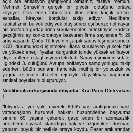
açık ara enflasyon şampiyonu olmamız, tasfiye memuru
Mehmet Şimşek’in gerçek bir giyotin olduğunu ortaya
koyuyor. İflas eden fabrikaları, iflas eden küçük üretici,
esnaflar, bireysel borçlular takip ediyor. Neoliberal
kapitalizmin bu yok ediş yok oluş süreci eşi benzeri olmayan
bir anaforun girdaplarına sürüklenenleri birleştiriyor. Sadece
geçtiğimiz ay konkordatoya başvuran firma sayısında % 29
artış yaşandı. Çoğu Türkiye’nin çarpık sanayileşmesi sonucu
KOBİ durumundaki işletmeleri iflasa sürükleyen yüksek faiz
ve yüksek enerji fiyatları durgunluk içinde yüksek enflasyon
diye tariflenen stagflasyonu tetikledi. Saray rejimininin sefalet
ligindeki 3. cülüğünü Avrupa enflasyon şampiyonluğu takip
ederken, bütün bunların haricinde müthiş bir yolsuzluk ve
yağma rejiminin ihaleler rejimiyle dayatılması yağmanın
sınıfsal boyutlarını oluşturuyor.
Neoliberalizm karşısında ihtiyarlar: Kral Paris Oteli vakası
!
“İhtiyarlara yer yok” diyerek 60-65 yaş aralığındaki yaşlı
vatandaşların huzurevi hakkını huzurevlerine başvurma
sınırını 69 yaşına çekerek gasp eden bir acımasızlık,
neoliberal siyasal islamclığın hak ve özgürlükler düşmanı
yapısını büyük bir netlikle ortaya koydu. Pazar artıklarından