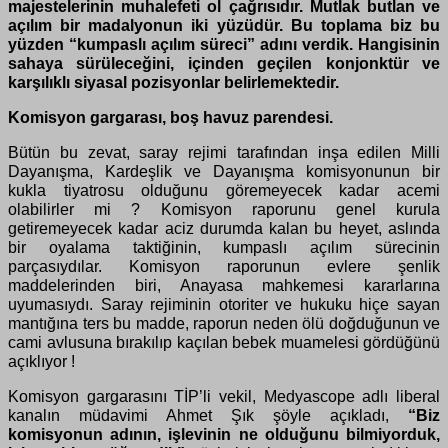
majestelerinin muhalefeti ol çağrısıdır. Mutlak butlan ve
açılım bir madalyonun iki yüzüdür. Bu toplama biz bu
yüzden “kumpaslı açılım süreci” adını verdik. Hangisinin
sahaya sürüleceğini, içinden geçilen konjonktür ve
karşılıklı siyasal pozisyonlar belirlemektedir.
Komisyon gargarası, boş havuz parendesi.
Bütün bu zevat, saray rejimi tarafından inşa edilen Milli
Dayanışma, Kardeşlik ve Dayanışma komisyonunun bir
kukla tiyatrosu olduğunu göremeyecek kadar acemi
olabilirler mi ? Komisyon raporunu genel kurula
getiremeyecek kadar aciz durumda kalan bu heyet, aslında
bir oyalama taktiğinin, kumpaslı açılım sürecinin
parçasıydılar. Komisyon raporunun evlere şenlik
maddelerinden biri, Anayasa mahkemesi kararlarına
uyumasıydı. Saray rejiminin otoriter ve hukuku hiçe sayan
mantığına ters bu madde, raporun neden ölü doğduğunun ve
cami avlusuna bırakılıp kaçılan bebek muamelesi gördüğünü
açıklıyor !
Komisyon gargarasını TİP’li vekil, Medyascope adlı liberal
kanalın müdavimi Ahmet Şık şöyle açıkladı,
“Biz
komisyonun adının, işlevinin ne olduğunu bilmiyorduk,