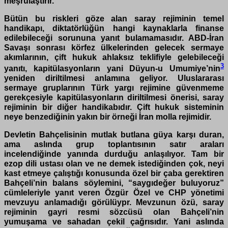
meşrulaştırır.
Bütün bu riskleri göze alan saray rejiminin temel
handikapı, diktatörlüğün hangi kaynaklarla finanse
edilebileceği sorununa yanıt bulamamasıdır. ABD-İran
Savaşı sonrası körfez ülkelerinden gelecek sermaye
akımlarının, çift hukuk ahlaksız teklifiyle gelebileceği
3
yanıtı, kapitülasyonların yani Düyun-u Umumiye’nin
yeniden diriltilmesi anlamına geliyor. Uluslararası
sermaye gruplarının Türk yargı rejimine güvenmeme
gerekçesiyle kapitülasyonların diriltilmesi önerisi, saray
rejiminin bir diğer handikabıdır. Çift hukuk sisteminin
neye benzediğinin yakın bir örneği İran molla rejimidir.
Devletin Bahçelisinin mutlak butlana güya karşı duran,
ama aslında grup toplantısının satır araları
incelendiğinde yanında durduğu anlaşılıyor. Tam bir
ezop dili ustası olan ve ne demek istediğinden çok, neyi
kast etmeye çalıştığı konusunda özel bir çaba gerektiren
Bahçeli’nin balans söylemini, “saygıdeğer buluyoruz”
cümleleriyle yanıt veren Özgür Özel ve CHP yönetimi
mevzuyu anlamadığı görülüypr. Mevzunun özü, saray
rejiminin gayri resmi sözcüsü olan Bahçeli’nin
yumuşama ve sahadan çekil çağrısıdır. Yani aslında