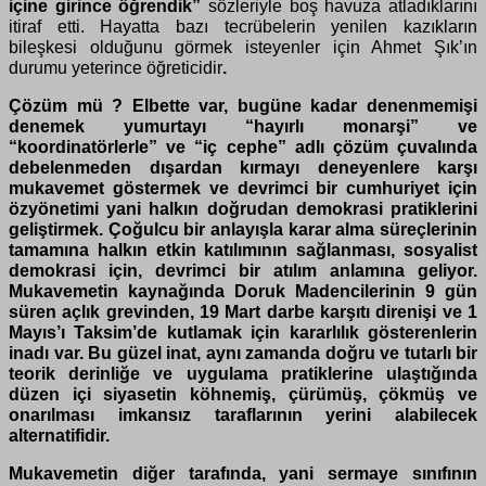
içine girince öğrendik”
sözleriyle boş havuza atladıklarını
itiraf etti. Hayatta bazı tecrübelerin yenilen kazıkların
bileşkesi olduğunu görmek isteyenler için Ahmet Şık’ın
durumu yeterince öğreticidir
.
Çözüm mü ? Elbette var, bugüne kadar denenmemişi
denemek yumurtayı “hayırlı monarşi” ve
“koordinatörlerle” ve “iç cephe” adlı çözüm çuvalında
debelenmeden dışardan kırmayı deneyenlere karşı
mukavemet göstermek ve devrimci bir cumhuriyet için
özyönetimi yani halkın doğrudan demokrasi pratiklerini
geliştirmek. Çoğulcu bir anlayışla karar alma süreçlerinin
tamamına halkın etkin katılımının sağlanması, sosyalist
demokrasi için, devrimci bir atılım anlamına geliyor.
Mukavemetin kaynağında Doruk Madencilerinin 9 gün
süren açlık grevinden, 19 Mart darbe karşıtı direnişi ve 1
Mayıs’ı Taksim’de kutlamak için kararlılık gösterenlerin
inadı var. Bu güzel inat, aynı zamanda doğru ve tutarlı bir
teorik derinliğe ve uygulama pratiklerine ulaştığında
düzen içi siyasetin köhnemiş, çürümüş, çökmüş ve
onarılması imkansız taraflarının yerini alabilecek
alternatifidir.
Mukavemetin diğer tarafında, yani sermaye sınıfının