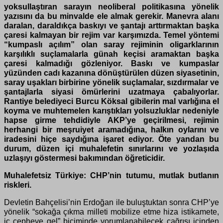
yoksullaştıran sarayın neoliberal politikasına yönelik
yazısını da bu minvalde ele almak gerekir. Manevra alanı
daralan, daraldıkça baskıyı ve şantajı arttırmaktan başka
çaresi kalmayan bir rejim var karşımızda. Temel yöntemi
“kumpaslı açılım” olan saray rejiminin oligarklarının
karşılıklı suçlamalarla günah keçisi aramaktan başka
çaresi kalmadığı gözleniyor. Baskı ve kumpaslar
yüzünden cadı kazanına dönüştürülen düzen siyasetinin,
saray uşakları birbirine yönelik suçlamalar, sızdırmalar ve
şantajlarla siyasi ömürlerini uzatmaya çabalıyorlar.
Rantiye belediyeci Burcu Köksal gibilerin mal varlığına el
koyma ve muhtemelen karıştıkları yolsuzluklar nedeniyle
hapse girme tehdidiyle AKP’ye geçirilmesi, rejimin
herhangi bir meşruiyet aramadığına, halkın oylarını ve
iradesini hiçe saydığına işaret ediyor. Öte yandan bu
durum, düzen içi muhalefetin sınırlarını ve yozlaşıda
uzlaşıyı göstermesi bakımından öğreticidir.
Muhalefetsiz Türkiye: CHP’nin tutumu, mutlak butlanın
riskleri.
Devletin Bahçelisi’nin Erdoğan ile buluştuktan sonra CHP’ye
yönelik “sokağa çıkma milleti mobilize etme hiza istikamete,
iç cepheye gel” biçiminde yorumlanabilecek çağrısı içinden