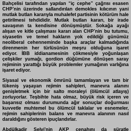
Bahçelisi tarafından yapılan “iç cephe” çağrısı esasen
CHP’nin üzerinde sallandırılan demokles kılıcının yani
mutlak butlan kararıyla muhalefet partisinin kötürüm hale
getirilmesi tehdididir. Mutlak butlan kararı, bir irade
savaşının ta kendisine dönüşmüştür. Sokağa ayağı
alışan ve kitle çalışması kararı alan CHP’nin bu tutumu,
siyasetin ve temel hakların yok edildiği günümüz
neoliberal cehenneminde başka araçlar kalmadığında
direnmenin her türlüsünün meşru olduğuna işaret
ediyor.
İBB iddianamesinin çökmesiyle yoğunlaşan
çelişkiler yumağı, gordion düğümüne dönüşen saray
rejiminin yarattığı büyük problemler yumağının varlığına
işaret ediyor.
Siyasal ve ekonomik ömrünü tamamlayan ve tam bir
tükeniş yaşayan rejimin sahipleri, manevra alanını
genişletmek için bir salto moraleyi (ölümcül atlayış)
zorluyorlar. Teşbihte hata olmaz, büyük risk içeren ve
başarısız olması durumunda ağır sonuçlar doğurması
kuvvetle muhtemel bu ölümcül taklalar ve esnemeler,
rejimin sahiplerinin balans ve manevra alanının nasıl
daraldığını gösteren ipuçlarıdırlar.
Abdülkadir Selvi’nin AKP cenahını da süratle