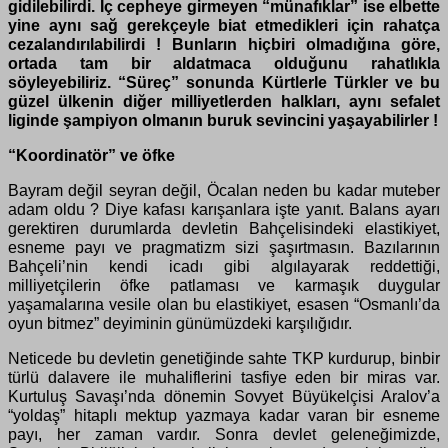
gidilebilirdi. İç cepheye girmeyen “münafıklar” ise elbette
yine aynı sağ gerekçeyle biat etmedikleri için rahatça
cezalandırılabilirdi ! Bunların hiçbiri olmadığına göre,
ortada tam bir aldatmaca olduğunu rahatlıkla
söyleyebiliriz. “Süreç” sonunda Kürtlerle Türkler ve bu
güzel ülkenin diğer milliyetlerden halkları, aynı sefalet
liginde şampiyon olmanın buruk sevincini yaşayabilirler !
“Koordinatör” ve öfke
Bayram değil seyran değil, Öcalan neden bu kadar muteber
adam oldu ? Diye kafası karışanlara işte yanıt. Balans ayarı
gerektiren durumlarda devletin Bahçelisindeki elastikiyet,
esneme payı ve pragmatizm sizi şaşırtmasın. Bazılarının
Bahçeli’nin kendi icadı gibi algılayarak reddettiği,
milliyetçilerin öfke patlaması ve karmaşık duygular
yaşamalarına vesile olan bu elastikiyet, esasen “Osmanlı’da
oyun bitmez” deyiminin günümüzdeki karşılığıdır.
Neticede bu devletin genetiğinde sahte TKP kurdurup, binbir
türlü dalavere ile muhaliflerini tasfiye eden bir miras var.
Kurtuluş Savaşı’nda dönemin Sovyet Büyükelçisi Aralov’a
“yoldaş” hitaplı mektup yazmaya kadar varan bir esneme
payı, her zaman vardır. Sonra devlet geleneğimizde,