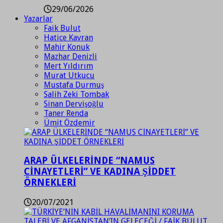
29/06/2026
Yazarlar
Faik Bulut
Hatice Kavran
Mahir Konuk
Mazhar Denizli
Mert Yıldırım
Murat Utkucu
Mustafa Durmuş
Salih Zeki Tombak
Sinan Dervişoğlu
Taner Renda
Ümit Özdemir
ARAP ÜLKELERİNDE “NAMUS
CİNAYETLERİ” VE KADINA ŞİDDET
ÖRNEKLERİ
20/07/2021