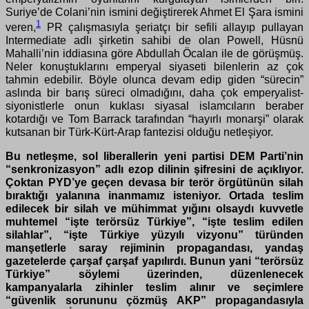
Suriye’de Colani’nin ismini değiştirerek Ahmet El Şara ismini
1
veren,
PR çalışmasıyla şeriatçı bir sefili allayıp pullayan
Intermediate adlı şirketin sahibi de olan Powell, Hüsnü
Mahalli’nin iddiasına göre Abdullah Öcalan ile de görüşmüş.
Neler konuştuklarını emperyal siyaseti bilenlerin az çok
tahmin edebilir. Böyle olunca devam edip giden “sürecin”
aslında bir barış süreci olmadığını, daha çok emperyalist-
siyonistlerle onun kuklası siyasal islamcıların beraber
kotardığı ve Tom Barrack tarafından “hayırlı monarşi” olarak
kutsanan bir Türk-Kürt-Arap fantezisi olduğu netleşiyor.
Bu netleşme, sol liberallerin yeni partisi DEM Parti’nin
“senkronizasyon” adlı ezop dilinin şifresini de açıklıyor.
Çoktan PYD’ye geçen devasa bir terör örgütünün silah
bıraktığı yalanına inanmamız isteniyor. Ortada teslim
edilecek bir silah ve mühimmat yığını olsaydı kuvvetle
muhtemel “işte terörsüz Türkiye”, “işte teslim edilen
silahlar”, “işte Türkiye yüzyılı vizyonu” türünden
manşetlerle saray rejiminin propagandası, yandaş
gazetelerde çarşaf çarşaf yapılırdı. Bunun yani “terörsüz
Türkiye” söylemi üzerinden, düzenlenecek
kampanyalarla zihinler teslim alınır ve seçimlere
“güvenlik sorununu çözmüş AKP” propagandasıyla