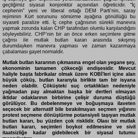
geçtiğimiz siyasal konjonktür açısından öğreticidir. “İç
cephenin” yeni ve liberal ortağı DEM Parti’nin, saray
rejiminin Kürt sorununu sömürme ayağına gönüllüğü bu
siyaseti paralize etti. İç cephe çağrısının sürekli manevra
yapmak zorunda kalan CHP tarafından olumlu karşılandığını
söyleyebiliriz. CHP’nin bir an önce erken seçimlere gitme
çağrısı ile mutlak butlan kararı arasında sıkışmış
durumdayken manevra yapması ve zaman kazanmaya
çabalaması gayet normaldir.
Mutlak butlan kararının çıkmasına engel olan yegane şey,
ekonominin tamamen çökeceği endişesidir. Mevcut
haliyle başta fabrikalar olmak üzere KOBİ’leri içine alan
büyük çöküş, butlan kararıyla birlikte tam bir isyana
neden olabilir. Çöküşteki suç ortaklıkları nedeniyle
yağmadan pay almaktan başka bir dertleri olmayan
iktidar odaklarının birbirine çelişir duruma düştüğü
görülüyor. Bu debelenmeye ve boğuşmaya ilaveten
seçecek bir alternatif bile bırakılmayan seçmen yığınını
protest seçmene dönüştürme potansiyeli taşıyan mutlak
butlan kararı, bu yüzden çok risklidir. Olası bir mutlak
butlan kararı, seçimleri boykot edilmesine ve sivil
itaatsizliğe kadar gidebilecek bir siyasal tutumu