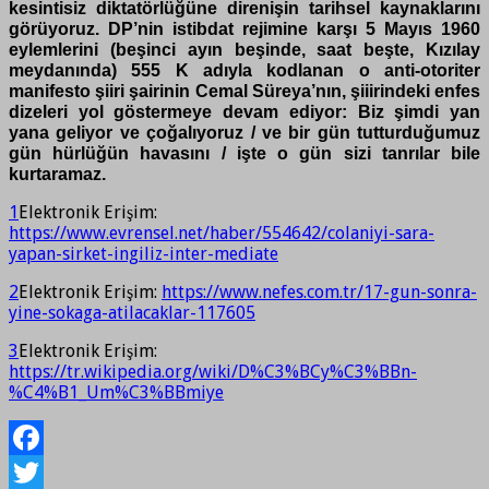
kesintisiz diktatörlüğüne direnişin tarihsel kaynaklarını
görüyoruz. DP’nin istibdat rejimine karşı 5 Mayıs 1960
eylemlerini (beşinci ayın beşinde, saat beşte, Kızılay
meydanında) 555 K adıyla kodlanan o anti-otoriter
manifesto şiiri şairinin Cemal Süreya’nın, şiiirindeki enfes
dizeleri yol göstermeye devam ediyor: Biz şimdi yan
yana geliyor ve çoğalıyoruz / ve bir gün tutturduğumuz
gün hürlüğün havasını / işte o gün sizi tanrılar bile
kurtaramaz.
1
Elektronik Erişim:
https://www.evrensel.net/haber/554642/colaniyi-sara-
yapan-sirket-ingiliz-inter-mediate
2
Elektronik Erişim:
https://www.nefes.com.tr/17-gun-sonra-
yine-sokaga-atilacaklar-117605
3
Elektronik Erişim:
https://tr.wikipedia.org/wiki/D%C3%BCy%C3%BBn-
%C4%B1_Um%C3%BBmiye
Facebook