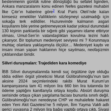
beslenmenin günlük rutine dönüştüğü bu sefalet liginden,
Ankara manzaralarını konu edinen Nefes gazetesi muhabiri
2
İlke Çıtır’ın haberine göre
Kral Paris Oteli’nde kalan
kimsesiz emekliler Valiliklerin sözleşmeyi uzatmadığı için
sokağa terk edildiler. Huzurevinde kalmanın asgari
koşullarını bile yerine getiremeyecek kadar yoksul durumdaki
130 kişinin parklarda bir sığıntı gibi yaşamını idame ettiriyor
olması, Umut-Sen’in vatandaşlıktan kovulma tezini haklı
çıkarıyor. Bir toplumun medeniyet seviyesi mi ? Korunmaya
muhtaç olanlara yaklaşımıyla ölçülür… Medeniyet kaybı ve
insanı insan yapan haklarının hiçe sayılması, neofaşizmin
çıktılarından biridir.
Silivri duruşmaları: Trajediden kara komediye
İBB Silivri duruşmalarında kendi suç örgütüne üye olduğu
iddia edilen örgüt yöneticisi Murat Gülibrahimoğlu’nun tam
aksine 2024 seçimlerindeki rakibi Murat Kurum’un
kampanyasına tam 41 milyon lira 660 bin lira tutarında bir
ödeme yaptığını kanıtlarıyla ortaya koydu. Absürt duruşma
serisinde ortaya çıkan yargılama faciası bununla sınırlı değil.
Gülibrahimoğlu’nun neredeyse CHP ve muhalefete hakaret
eden Yeni Akit Gazetesi’ne 5 milyon, İlim Yayma Vakfı adlı
gerici yuvasına 2 milyon lira bağış yaptığı ortaya çıktı. Siyasi