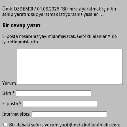
Ümit ÖZDEMİR / 01.08.2026 “Bir hırsız yaratmak için bir
sahip yaratın; suç yaratmak istiyorsanız yasalar …
Bir cevap yazın
E-posta hesabınız yayımlanmayacak.
Gerekli alanlar
*
ile
işaretlenmişlerdir
Yorum
İsim
*
E-posta
*
İnternet sitesi
Bir dahaki sefere yorum yaptığımda kullanılmak üzere