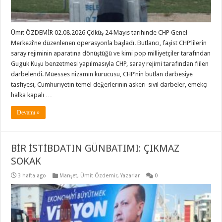
Ümit ÖZDEMİR 02.08.2026 Çöküş 24 Mayıs tarihinde CHP Genel
Merkezi’ne düzenlenen operasyonla başladı. Butlancı, faşist CHP’lilerin
saray rejiminin aparatına dönüştüğü ve kimi pop milliyetçiler tarafından
Guguk Kuşu benzetmesi yapılmasıyla CHP, saray rejimi tarafından fiilen
darbelendi. Müesses nizamın kurucusu, CHP’nin butlan darbesiye
tasfiyesi, Cumhuriyetin temel değerlerinin askeri-sivil darbeler, emekçi
halka kapalı …
Devamı »
BİR İSTİBDATIN GÜNBATIMI: ÇIKMAZ
SOKAK
3 hafta ago
Manşet
,
Ümit Özdemir
,
Yazarlar
0