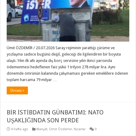
Ümit ÖZDEMİR / 20.07.2026 Saray rejiminin yarattığı çürüme ve
yozlaşma sadece bugünü değil, geleceği de ilgilendiren bir boyuta
ulaştı. Yılın ilk altı ayında dış borç servisine yılın ikinci yarısında
ödemenmesi hedeflenen faiz yükü 1 trilyon 278 milyar lira. Aynı
dönemde ömrünün kalanında çalışmaması gereken emeklilere ödenen
toplam harcama 79 milyar …
Devamı »
BİR İSTİBDATIN GÜNBATIMI: NATO
UŞAKLIĞINDA SON PERDE
4 hafta ago
Manşet
,
Ümit Özdemir
,
Yazarlar
0