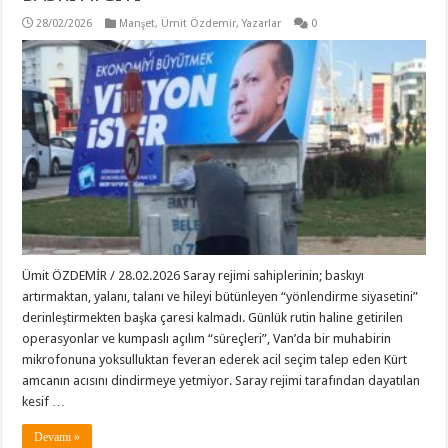
28/02/2026
Manşet
,
Ümit Özdemir
,
Yazarlar
0
Ümit ÖZDEMİR / 28.02.2026 Saray rejimi sahiplerinin; baskıyı
artırmaktan, yalanı, talanı ve hileyi bütünleyen “yönlendirme siyasetini”
derinleştirmekten başka çaresi kalmadı. Günlük rutin haline getirilen
operasyonlar ve kumpaslı açılım “süreçleri”, Van’da bir muhabirin
mikrofonuna yoksulluktan feveran ederek acil seçim talep eden Kürt
amcanın acısını dindirmeye yetmiyor. Saray rejimi tarafından dayatılan
kesif …
Devamı »