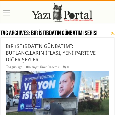
Tag Archives:
Bir İstibdatın Günbatımı Serisi
BİR İSTİBDATIN GÜNBATIMI:
BUTLANCILARIN İFLASI, YENİ PARTİ VE
DİĞER ŞEYLER
4 gün ago
Manşet
,
Ümit Özdemir
0