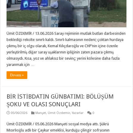
Ümit ÖZDEMİR / 13.06.2026 Saray rejiminin mutlak butlan darbesinden
beklediği rekolte sınırlı kaldı. Sınırlı kalmasının nedeni; çoktan hurdaya
çıkmış bir iç olgu olarak, Kemal Kılıçdaroğlu ve CHP’nin içine özenle
yerleştirilmiş diğer saray uşaklarının ipliğinin zaten pazara çıkmış
olmasıydı. Kısa, yoz ve ahlaksız bir sevinç; yerini kölesine daha fazla
yaranmak için …
Devamı »
BİR İSTİBDATIN GÜNBATIMI: BÖLÜŞÜM
ŞOKU VE OLASI SONUÇLARI
05/06/2026
Manşet
,
Ümit Özdemir
,
Yazarlar
0
Ümit ÖZDEMİR / 05.06.2026 Manşeti sosyal medya attı. Şükrü
Mısırlıoğlu adlı bir Çaykur emeklisi, kurduğu çilingir sofrasının