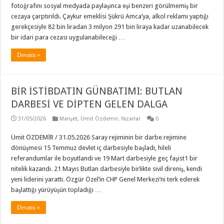
fotoğrafını sosyal medyada paylaşınca eşi benzeri görülmemiş bir
cezaya çarptırıldı. Çaykur emeklisi Şükrü Amca’ya, alkol reklamı yaptığı
gerekçesiyle 82 bin liradan 3 milyon 291 bin liraya kadar uzanabilecek
bir idari para cezası uygulanabileceği …
Devamı »
BİR İSTİBDATIN GÜNBATIMI: BUTLAN
DARBESİ VE DİPTEN GELEN DALGA
31/05/2026
Manşet
,
Ümit Özdemir
,
Yazarlar
0
Ümit ÖZDEMİR / 31.05.2026 Saray rejiminin bir darbe rejimine
dönüşmesi 15 Temmuz devlet iç darbesiyle başladı, hileli
referandumlar ile boyutlandı ve 19 Mart darbesiyle geç faşist1 bir
nitelik kazandı. 21 Mayıs Butlan darbesiyle birlikte sivil direniş, kendi
yeni liderini yarattı. Özgür Özel’in CHP Genel Merkezi’ni terk ederek
başlattığı yürüyüşün topladığı …
Devamı »