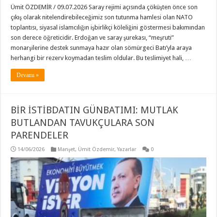
Ümit ÖZDEMİR / 09.07.2026 Saray rejimi açısında çöküşten önce son
çıkış olarak nitelendirebileceğimiz son tutunma hamlesi olan NATO
toplantısı, siyasal islamcılığın işbirlikçi köleliğini göstermesi bakımından
son derece öğreticidir. Erdoğan ve saray şurekası, “meşruti”
monarşilerine destek sunmaya hazır olan sömürgeci Batı’yla araya
herhangi bir rezerv koymadan teslim oldular. Bu teslimiyet hali, …
Devamı »
BİR İSTİBDATIN GÜNBATIMI: MUTLAK
BUTLANDAN TAVUKÇULARA SON
PARENDELER
14/06/2026
Manşet
,
Ümit Özdemir
,
Yazarlar
0