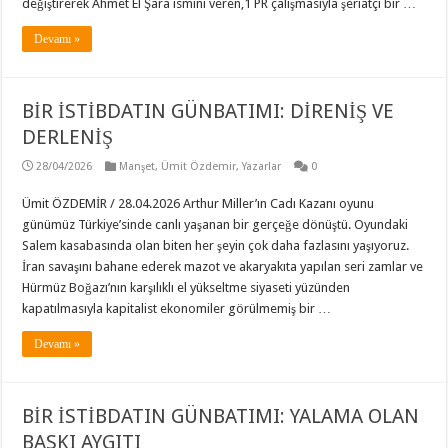
değiştirerek Ahmet El Şara ismini veren,1 PR çalışmasıyla şeriatçı bir …
Devamı »
BİR İSTİBDATIN GÜNBATIMI: DİRENİŞ VE
DERLENİŞ
28/04/2026
Manşet
,
Ümit Özdemir
,
Yazarlar
0
Ümit ÖZDEMİR / 28.04.2026 Arthur Miller’ın Cadı Kazanı oyunu
günümüz Türkiye’sinde canlı yaşanan bir gerçeğe dönüştü. Oyundaki
Salem kasabasında olan biten her şeyin çok daha fazlasını yaşıyoruz.
İran savaşını bahane ederek mazot ve akaryakıta yapılan seri zamlar ve
Hürmüz Boğazı’nın karşılıklı el yükseltme siyaseti yüzünden
kapatılmasıyla kapitalist ekonomiler görülmemiş bir …
Devamı »
BİR İSTİBDATIN GÜNBATIMI: YALAMA OLAN
BASKI AYGITI