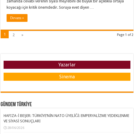
zamanda cevabı verenin siyasi meşrebini de büyük bir açıklıkla ortaya
koyacağı için kritik önemdedir. Soruya evet diyen …
Devamı »
1
2
»
Page 1 of 2
Yazarlar
Sinema
GÜNDEM TÜRKİYE
HAFIZA-İ BEŞER: TÜRKİYE’NİN NATO ÜYELİĞİ: EMPERYALİZME YEDEKLENME
VE SİYASİ SONUÇLARI
28/06/2026