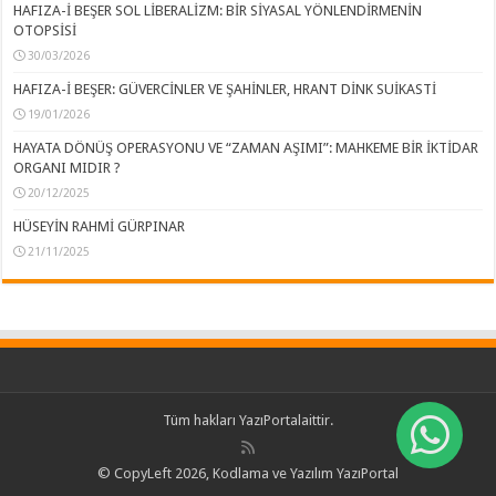
HAFIZA-İ BEŞER SOL LİBERALİZM: BİR SİYASAL YÖNLENDİRMENİN
OTOPSİSİ
30/03/2026
HAFIZA-İ BEŞER: GÜVERCİNLER VE ŞAHİNLER, HRANT DİNK SUİKASTİ
19/01/2026
HAYATA DÖNÜŞ OPERASYONU VE “ZAMAN AŞIMI”: MAHKEME BİR İKTİDAR
ORGANI MIDIR ?
20/12/2025
HÜSEYİN RAHMİ GÜRPINAR
21/11/2025
Tüm hakları
YazıPortal
aittir.
© CopyLeft 2026, Kodlama ve Yazılım YazıPortal