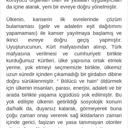
da içine alarak, yeni bir evreye doğru yönelmiştir.
Ülkenin, kanserin ilk evrelerinde çözüm
bulamaması (gelir ve adaletin eşit dağıtımını
yapamaması) ile kanser yayılmaya başlamış ve
ikinci evreye doğru geçiş yapmıştır.
Uyuşturucunun, Kürt mafyasından alınıp, Türk
mafyasına verilmesi ve cumhuriyeti birlikte
kurduğumuz Kürtleri, ülke yapısına ortak etmek
yerine, yok etmeyi seçmemizle birlikte, ülkemiz
uzun süredir içinden çıkamadığı bir girdabın dibine
doğru sürüklenmiştir. “ Bölücü ve hain” öldürmek
için ülkenin insanları, parası, enerjisi, adaleti ve bir
arada birlikte yaşama içgüdüsü yok edilmiştir. Bu
yok edilişte ülkenin getirildiği sosyolojik konum
da/halk da, duyarsız kalarak, görmeyerek buna
çoğu zaman onay vererek sağ iktidarların zaman
içinde gerici, faşizan ve yasa tanımayan otoriter