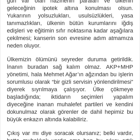
gün var olan hazinenin paraları ve ülkenin
geleceğinin ipotek altına konulması olsun.
Yukarının yolsuzlukları, usulsüzlükleri, yasa
tanımazlıkları, ülkenin bütün kurumlarını iğdiş
edişleri ve eğitimin sıfır noktasına kadar aşağılara
çekilmesi; kanserin son evresine adım atmamıza
neden oluyor.
Ülkemizin ölümünü seyreder duruma getirildik.
İnanın buradan sağ kalım olmaz. AKP+MHP
yönetimi, hala Mehmet Ağar’ın ağzından bu işlerin
sorumlusu olarak “bir gizli servisin yönlendirilmesi”
diyerek sıyrılmaya çalışıyor. Ülke çökmeye
başladığında; iktidarın seçimleri yapalım
diyeceğine inanan muhalefet partileri ve kendini
dokunulmaz olarak görenler de dahil hepimiz bu
büyük enkazın altında kalabiliriz.
Çıkış var mı diye soracak olursanız; belki vardır,