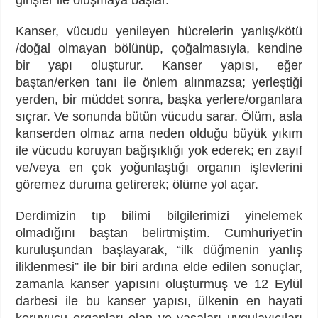
Kanser, vücudu yenileyen hücrelerin yanlış/kötü
/doğal olmayan bölünüp, çoğalmasıyla, kendine
bir yapı oluşturur. Kanser yapısı, eğer
baştan/erken tanı ile önlem alınmazsa; yerleştiği
yerden, bir müddet sonra, başka yerlere/organlara
sıçrar. Ve sonunda bütün vücudu sarar. Ölüm, asla
kanserden olmaz ama neden olduğu büyük yıkım
ile vücudu koruyan bağışıklığı yok ederek; en zayıf
ve/veya en çok yoğunlaştığı organın işlevlerini
göremez duruma getirerek; ölüme yol açar.
Derdimizin tıp bilimi bilgilerimizi yinelemek
olmadığını baştan belirtmiştim. Cumhuriyet’in
kuruluşundan başlayarak, “ilk düğmenin yanlış
iliklenmesi” ile bir biri ardına elde edilen sonuçlar,
zamanla kanser yapısını oluşturmuş ve 12 Eylül
darbesi ile bu kanser yapısı, ülkenin en hayati
koruyucu organları olan ve yasaları uygulayıcıları