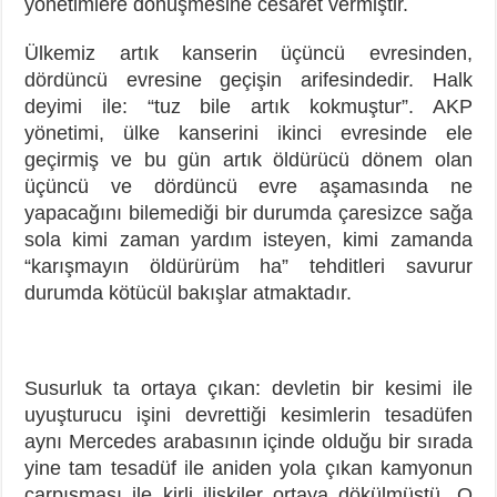
yönetimlere dönüşmesine cesaret vermiştir.
Ülkemiz artık kanserin üçüncü evresinden,
dördüncü evresine geçişin arifesindedir. Halk
deyimi ile: “tuz bile artık kokmuştur”. AKP
yönetimi, ülke kanserini ikinci evresinde ele
geçirmiş ve bu gün artık öldürücü dönem olan
üçüncü ve dördüncü evre aşamasında ne
yapacağını bilemediği bir durumda çaresizce sağa
sola kimi zaman yardım isteyen, kimi zamanda
“karışmayın öldürürüm ha” tehditleri savurur
durumda kötücül bakışlar atmaktadır.
Susurluk ta ortaya çıkan: devletin bir kesimi ile
uyuşturucu işini devrettiği kesimlerin tesadüfen
aynı Mercedes arabasının içinde olduğu bir sırada
yine tam tesadüf ile aniden yola çıkan kamyonun
çarpışması ile kirli ilişkiler ortaya dökülmüştü. O