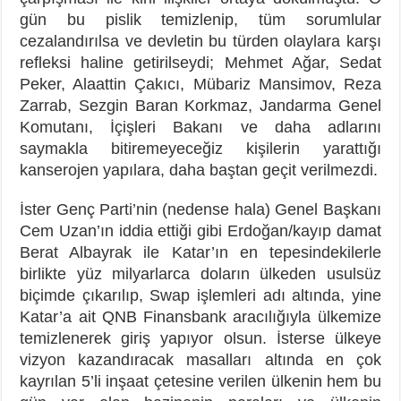
gün bu pislik temizlenip, tüm sorumlular
cezalandırılsa ve devletin bu türden olaylara karşı
refleksi haline getirilseydi; Mehmet Ağar, Sedat
Peker, Alaattin Çakıcı, Mübariz Mansimov, Reza
Zarrab, Sezgin Baran Korkmaz, Jandarma Genel
Komutanı, İçişleri Bakanı ve daha adlarını
saymakla bitiremeyeceğiz kişilerin yarattığı
kanserojen yapılara, daha baştan geçit verilmezdi.
İster Genç Parti’nin (nedense hala) Genel Başkanı
Cem Uzan’ın iddia ettiği gibi Erdoğan/kayıp damat
Berat Albayrak ile Katar’ın en tepesindekilerle
birlikte yüz milyarlarca doların ülkeden usulsüz
biçimde çıkarılıp, Swap işlemleri adı altında, yine
Katar’a ait QNB Finansbank aracılığıyla ülkemize
temizlenerek giriş yapıyor olsun. İsterse ülkeye
vizyon kazandıracak masalları altında en çok
kayrılan 5’li inşaat çetesine verilen ülkenin hem bu