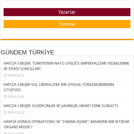
Yazarlar
Sinema
GÜNDEM TÜRKİYE
HAFIZA-İ BEŞER: TÜRKİYE’NİN NATO ÜYELİĞİ: EMPERYALİZME YEDEKLENME
VE SİYASİ SONUÇLARI
28/06/2026
HAFIZA-İ BEŞER SOL LİBERALİZM: BİR SİYASAL YÖNLENDİRMENİN
OTOPSİSİ
30/03/2026
HAFIZA-İ BEŞER: GÜVERCİNLER VE ŞAHİNLER, HRANT DİNK SUİKASTİ
19/01/2026
HAYATA DÖNÜŞ OPERASYONU VE “ZAMAN AŞIMI”: MAHKEME BİR İKTİDAR
ORGANI MIDIR ?
20/12/2025