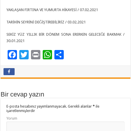
YAKLAŞAN FIRTINA VE YUMURTA HİKAYESİ / 07.02.2021
TARİHİN SEYRİNİ DEĞİŞTİREBİLİRİZ / 03.02.2021
SEKİZ YÜZ YILLIK BİR DÖNEM SONA ERERKEN GELECEĞE BAKMAK /
30.01.2021
F
T
Pr
W
P
ac
wi
in
h
a
e
tt
t
at
yl
b
er
sA
aş
o
p
Bir cevap yazın
o
p
E-posta hesabınız yayımlanmayacak.
Gerekli alanlar
*
ile
k
işaretlenmişlerdir
Yorum