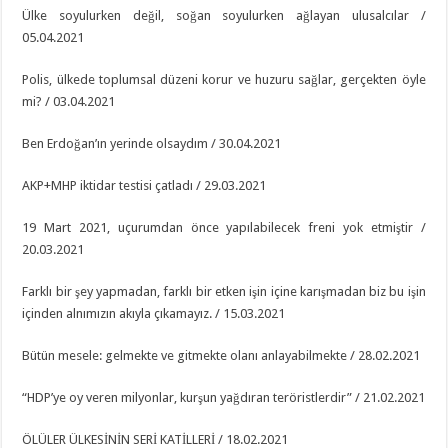
Ülke soyulurken değil, soğan soyulurken ağlayan ulusalcılar /
05.04.2021
Polis, ülkede toplumsal düzeni korur ve huzuru sağlar, gerçekten öyle
mi? / 03.04.2021
Ben Erdoğan’ın yerinde olsaydım / 30.04.2021
AKP+MHP iktidar testisi çatladı / 29.03.2021
19 Mart 2021, uçurumdan önce yapılabilecek freni yok etmiştir /
20.03.2021
Farklı bir şey yapmadan, farklı bir etken işin içine karışmadan biz bu işin
içinden alnımızın akıyla çıkamayız. / 15.03.2021
Bütün mesele: gelmekte ve gitmekte olanı anlayabilmekte / 28.02.2021
“HDP’ye oy veren milyonlar, kurşun yağdıran teröristlerdir” / 21.02.2021
ÖLÜLER ÜLKESİNİN SERİ KATİLLERİ / 18.02.2021