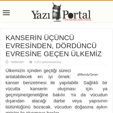
KANSERİN ÜÇÜNCÜ
EVRESİNDEN, DÖRDÜNCÜ
EVRESİNE GEÇEN ÜLKEMİZ
14/05/2021
1,312 Görüntülenme
Ülkemizin içinden geçtiği süreci
@RendaTaner
anlatabilecek en iyi örnek:
kanser benzetmesi ile yapılabilir. Sağlıklı bir
vücutta kanserin oluşması için ya
geçmişine/genetiğine bakılır. Ya da vücudun
dışarıdan alacağı darbe veya yapısının
bütünlüğünü bozacak, vücudun doğasına aykırı
girişler ile oluşmaya başlar.