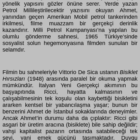
yönelik yapısını gözler önüne serer. Yerde yazan
Petrol Millileştirilecektir yazısını okuyan Ahmet,
yanından geçen Amerikan Mobil petrol tankerinden
irkilmesi, filme muazzam bir gerçekçi derinlik
kazandırır. Milli Petrol Kampanyası’na yapılan bu
olumlu gönderme sahnesi, 1965 Türkiye’sinde
sosyalist solun hegemonyasına filmden sunulan bir
selamdır.
Filmin bu sahneleriyle Vittorio De Sica ustanın
Bisiklet
Hırsızları
(1948) arasında paralel bir okuma yapmak
mümkündür. İtalyan Yeni Gerçekçi akımının bu
başyapıtında Ricci, hayatta kalmasının ve
çalışabilmesinin tek koşulu olan kaybettiği bisikletini
ararken kentsel bir yabancılaşma yaşar; bunun bir
benzerini Ahmet de İstanbul sokaklarında deneyimler.
Ancak Ahmet’in durumu daha da çıplaktır: Ricci gibi
asgari bir üretim aracına (bisiklete) bile sahip değildir;
vahşi kapitalist pazarın ortasında satabileceği tek
şeyi, yani emek gücünü taşımaktadır. Duygu