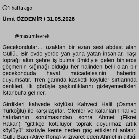
1 hafta ago
Ümit ÖZDEMİR / 31.05.2026
@masumlevrek
Gecekondular… uzaktan bir ezan sesi abdest alan
Güllü.. Bir evde yerde yan yana yatan insanlar. Taşı
toprağı altın şehre iş bulma ümidiyle gelen binlerce
göçmenin sığınağı olduğu her halinden belli olan bir
gecekonduda hayat mücadelesinin haberini
duyumsatır. Tren garında kasketli köylüler sırtlarında
denkleri, ilk görüşte şaşkınlıklarını gizleyemedikleri
İstanbul’a gelirler.
Girdikleri kahvede köylüsü Kahveci Halil (Osman
Türkoğlu) ile karşılaşırlar. Ölenler ve kalanların hal ve
hatırlarının sorulmasından sonra Ahmet (Fikret
Hakan) “gittikçe kötülüyor toprak doyurmaz artık
köylüyü” sözüyle kente neden göç ettiklerini anlatır.
Güllü Bacı (Aliye Rona) yı ziyaret eden Ahmet’in gittiği