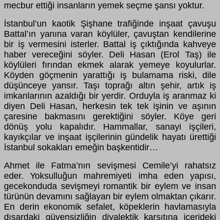
mecbur ettiği insanların yemek seçme şansı yoktur.
İstanbul’un kaotik Şişhane trafiğinde inşaat çavuşu
Battal’ın yanına varan köylüler, çavuştan kendilerine
bir iş vermesini isterler. Battal iş çıktığında kahveye
haber vereceğini söyler. Deli Hasan (Erol Taş) ile
köylüleri fırından ekmek alarak yemeye koyulurlar.
Köyden göçmenin yarattığı iş bulamama riski, dile
düşünceye yansır. Taşı toprağı altın şehir, artık iş
imkanlarının azaldığı bir yerdir. Orduyla iş aranmaz ki
diyen Deli Hasan, herkesin tek tek işinin ve aşının
çaresine bakmasını gerektiğini söyler. Köye geri
dönüş yolu kapalıdır. Hammallar, sanayi işçileri,
kayıkçılar ve inşaat işçilerinin gündelik hayatı ürettiği
İstanbul sokakları emeğin başkentidir…
Ahmet ile Fatma’nın sevişmesi Cemile’yi rahatsız
eder. Yoksulluğun mahremiyeti imha eden yapısı,
gecekonduda sevişmeyi romantik bir eylem ve insan
türünün devamını sağlayan bir eylem olmaktan çıkarır.
En derin ekonomik sefalet, köpeklerin havlamasıyla
dışardaki güvensizliğin diyalektik karşıtına içerideki