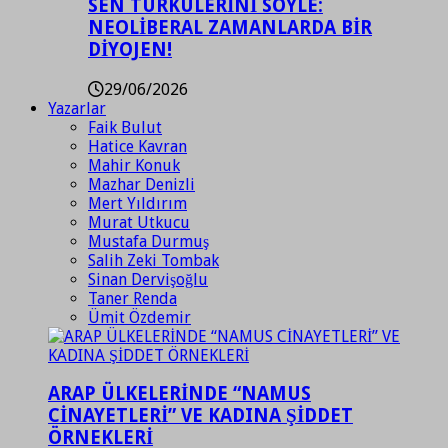
SEN TÜRKÜLERİNİ SÖYLE:
NEOLİBERAL ZAMANLARDA BİR
DİYOJEN!
29/06/2026
Yazarlar
Faik Bulut
Hatice Kavran
Mahir Konuk
Mazhar Denizli
Mert Yıldırım
Murat Utkucu
Mustafa Durmuş
Salih Zeki Tombak
Sinan Dervişoğlu
Taner Renda
Ümit Özdemir
ARAP ÜLKELERİNDE “NAMUS
CİNAYETLERİ” VE KADINA ŞİDDET
ÖRNEKLERİ