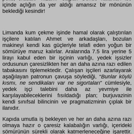
içinde açlığın da yer aldığı amansız bir mönünün
beklediği kesindir!
Limanda kum çekme işinde hamal olarak çalıştırılan
işçilere katılan Ahmet ve arkadaşları, bozulan
makineyi kendi kas güçleriyle telafi eden yoğun bir
sömürüye maruz kalırlar. Aralarında 7.5 lira yerine 5
lirayı kabul eden bir işçinin varlığı, yedek işsizler
ordusunun çaresizlikten her an daha azına razı edilen
tabakasını tiplemektedir. Çalışan işçileri azarlayarak
aşağılayan patronun çavuşa söylediği, “
Bunlar köylü
kısmı, ne sendikaları var ne sigortaları
” cümlesiyle,
yedek işçi talebini daha az yevmiye ile
karşılayabileceklerini fısıldadığı plan; burjuvazinin
kendi sınıfsal bilincinin ve pragmatizminin çıplak bir
ilanıdır.
Kapıda umutla iş bekleyen ve her an daha azına razı
olmaya hazır o çaresiz kalabalığın varlığı, içerideki
sömürünün sürekli olarak katmerleneceğine işarettir.