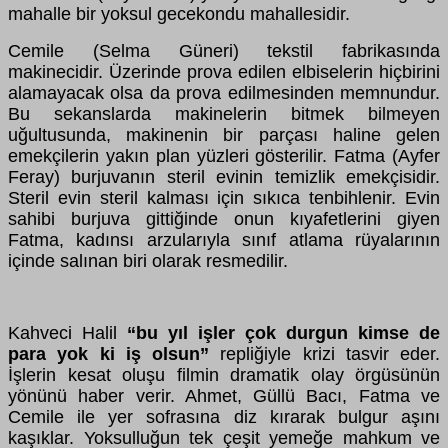
mahalle bir yoksul gecekondu mahallesidir.
Cemile (Selma Güneri) tekstil fabrikasında
makinecidir. Üzerinde prova edilen elbiselerin hiçbirini
alamayacak olsa da prova edilmesinden memnundur.
Bu sekanslarda makinelerin bitmek bilmeyen
uğultusunda, makinenin bir parçası haline gelen
emekçilerin yakın plan yüzleri gösterilir. Fatma (Ayfer
Feray) burjuvanın steril evinin temizlik emekçisidir.
Steril evin steril kalması için sıkıca tenbihlenir. Evin
sahibi burjuva gittiğinde onun kıyafetlerini giyen
Fatma, kadınsı arzularıyla sınıf atlama rüyalarının
içinde salınan biri olarak resmedilir.
Kahveci Halil
“bu yıl işler çok durgun kimse de
para yok ki iş olsun”
repliğiyle krizi tasvir eder.
İşlerin kesat oluşu filmin dramatik olay örgüsünün
yönünü haber verir. Ahmet, Güllü Bacı, Fatma ve
Cemile ile yer sofrasına diz kırarak bulgur aşını
kaşıklar. Yoksulluğun tek çeşit yemeğe mahkum ve