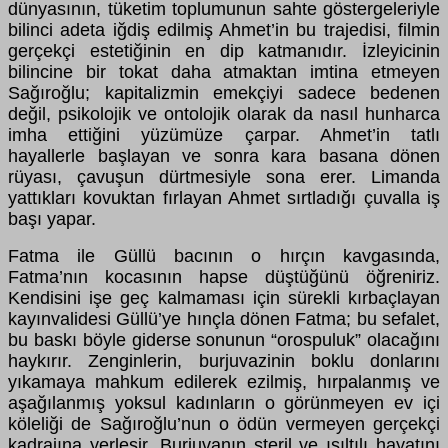
dünyasının, tüketim toplumunun sahte göstergeleriyle
bilinci adeta iğdiş edilmiş Ahmet’in bu trajedisi, filmin
gerçekçi estetiğinin en dip katmanıdır. İzleyicinin
bilincine bir tokat daha atmaktan imtina etmeyen
Sağıroğlu; kapitalizmin emekçiyi sadece bedenen
değil, psikolojik ve ontolojik olarak da nasıl hunharca
imha ettiğini yüzümüze çarpar. Ahmet’in tatlı
hayallerle başlayan ve sonra kara basana dönen
rüyası, çavuşun dürtmesiyle sona erer. Limanda
yattıkları kovuktan fırlayan Ahmet sırtladığı çuvalla iş
başı yapar.
Fatma ile Güllü bacının o hırçın kavgasında,
Fatma’nın kocasının hapse düştüğünü öğreniriz.
Kendisini işe geç kalmaması için sürekli kırbaçlayan
kayınvalidesi Güllü’ye hınçla dönen Fatma; bu sefalet,
bu baskı böyle giderse sonunun “orospuluk” olacağını
haykırır. Zenginlerin, burjuvazinin boklu donlarını
yıkamaya mahkum edilerek ezilmiş, hırpalanmış ve
aşağılanmış yoksul kadınların o görünmeyen ev içi
köleliği de Sağıroğlu’nun o ödün vermeyen gerçekçi
kadrajına yerleşir. Burjuvanın steril ve ışıltılı hayatını