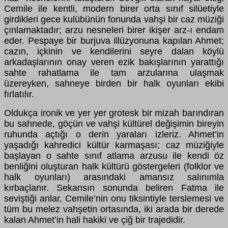
Cemile ile kentli, modern birer orta sınıf silüetiyle
girdikleri gece kulübünün fonunda vahşi bir caz müziği
çınlamaktadır; arzu nesneleri birer ikişer arz-ı endam
eder. Pespaye bir burjuva illüzyonuna kapılan Ahmet;
cazın, içkinin ve kendilerini seyre dalan köylü
arkadaşlarının onay veren ezik bakışlarının yarattığı
sahte rahatlama ile tam arzularına ulaşmak
üzereyken, sahneye birden bir halk oyunları ekibi
fırlatılır.
Oldukça ironik ve yer yer grotesk bir mizah barındıran
bu sahnede, göçün ve vahşi kültürel değişimin bireyin
ruhunda açtığı o derin yaraları izleriz. Ahmet’in
yaşadığı kahredici kültür karmaşası; caz müziğiyle
başlayan o sahte sınıf atlama arzusu ile kendi öz
benliğini oluşturan halk kültürü göstergeleri (folklor ve
halk oyunları) arasındaki amansız salınımla
kırbaçlanır. Sekansın sonunda beliren Fatma ile
seviştiği anlar, Cemile’nin onu tiksintiyle terslemesi ve
tüm bu melez vahşetin ortasında, iki arada bir derede
kalan Ahmet’in hali hakiki ve çiğ bir trajedidir.