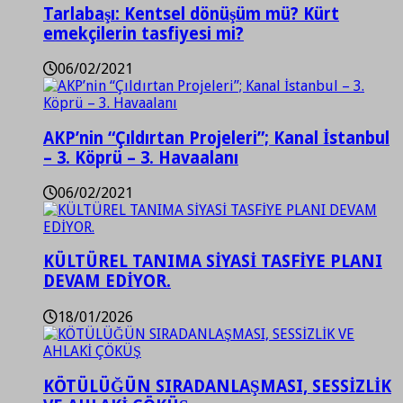
Tarlabaşı: Kentsel dönüşüm mü? Kürt
emekçilerin tasfiyesi mi?
06/02/2021
AKP’nin “Çıldırtan Projeleri”; Kanal İstanbul
– 3. Köprü – 3. Havaalanı
06/02/2021
KÜLTÜREL TANIMA SİYASİ TASFİYE PLANI
DEVAM EDİYOR.
18/01/2026
KÖTÜLÜĞÜN SIRADANLAŞMASI, SESSİZLİK