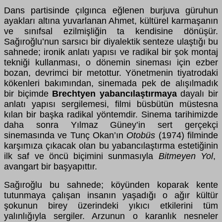
Dans partisinde çılgınca eğlenen burjuva güruhun
ayakları altına yuvarlanan Ahmet, kültürel karmaşanın
ve sınıfsal ezilmişliğin ta kendisine dönüşür.
Sağıroğlu’nun sarsıcı bir diyalektik senteze ulaştığı bu
sahnede; ironik anlatı yapısı ve radikal bir şok montaj
tekniği kullanması, o dönemin sineması için ezber
bozan, devrimci bir metottur. Yönetmenin tiyatrodaki
kökenleri bakımından, sinemada pek de alışılmadık
bir biçimde
Brechtyen yabancılaştırmaya
dayalı bir
anlatı yapısı sergilemesi, filmi büsbütün müstesna
kılan bir başka radikal yöntemdir. Sinema tarihimizde
daha sonra Yılmaz Güney’in sert gerçekçi
sinemasında ve Tunç Okan’ın
Otobüs
(1974) filminde
karşımıza çıkacak olan bu yabancılaştırma estetiğinin
ilk saf ve öncü biçimini sunmasıyla
Bitmeyen Yol
,
avangart bir başyapıttır.
Sağıroğlu bu sahnede; köyünden koparak kente
tutunmaya çalışan insanın yaşadığı o ağır kültür
şokunun birey üzerindeki yıkıcı etkilerini tüm
yalınlığıyla sergiler. Arzunun o karanlık nesneler