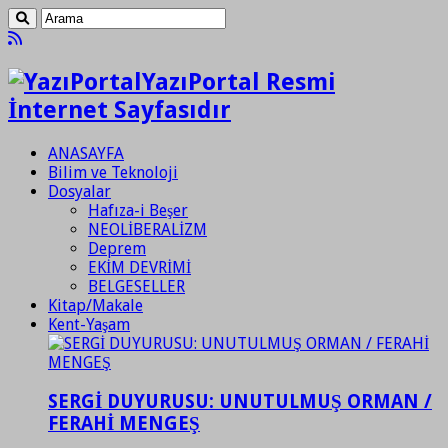
YazıPortal Resmi
İnternet Sayfasıdır
ANASAYFA
Bilim ve Teknoloji
Dosyalar
Hafıza-i Beşer
NEOLİBERALİZM
Deprem
EKİM DEVRİMİ
BELGESELLER
Kitap/Makale
Kent-Yaşam
SERGİ DUYURUSU: UNUTULMUŞ ORMAN /
FERAHİ MENGEŞ