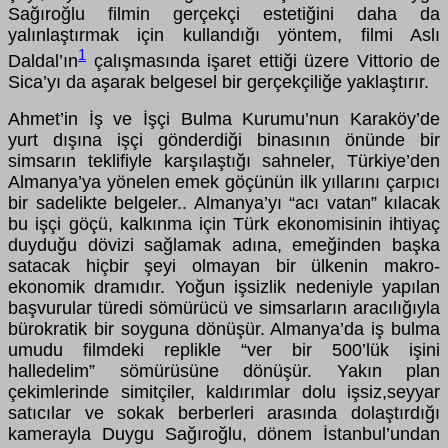
Sağıroğlu filmin gerçekçi estetiğini daha da
yalınlaştırmak için kullandığı yöntem, filmi Aslı
1
Daldal’ın
çalışmasında işaret ettiği üzere Vittorio de
Sica’yı da aşarak belgesel bir gerçekçiliğe yaklaştırır.
Ahmet’in İş ve İşçi Bulma Kurumu’nun Karaköy’de
yurt dışına işçi gönderdiği binasının önünde bir
simsarın teklifiyle karşılaştığı sahneler, Türkiye’den
Almanya’ya yönelen emek göçünün ilk yıllarını çarpıcı
bir sadelikte belgeler.. Almanya’yı “acı vatan” kılacak
bu işçi göçü, kalkınma için Türk ekonomisinin ihtiyaç
duyduğu dövizi sağlamak adına, emeğinden başka
satacak hiçbir şeyi olmayan bir ülkenin makro-
ekonomik dramıdır. Yoğun işsizlik nedeniyle yapılan
başvurular türedi sömürücü ve simsarların aracılığıyla
bürokratik bir soyguna dönüşür. Almanya’da iş bulma
umudu filmdeki replikle “ver bir 500’lük işini
halledelim” sömürüsüne dönüşür. Yakın plan
çekimlerinde simitçiler, kaldırımlar dolu işsiz,seyyar
satıcılar ve sokak berberleri arasında dolaştırdığı
kamerayla Duygu Sağıroğlu, dönem İstanbul’undan