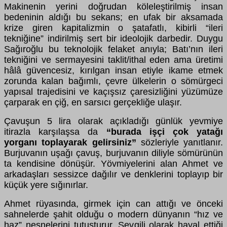
Makinenin yerini doğrudan köleleştirilmiş insan
bedeninin aldığı bu sekans; en ufak bir aksamada
krize giren kapitalizmin o şatafatlı, kibirli “ileri
tekniğine” indirilmiş sert bir ideolojik darbedir. Duygu
Sağıroğlu bu teknolojik felaket anıyla; Batı’nın ileri
tekniğini ve sermayesini taklit/ithal eden ama üretimi
hâlâ güvencesiz, kırılgan insan etiyle ikame etmek
zorunda kalan bağımlı, çevre ülkelerin o sömürgeci
yapısal trajedisini ve kaçışsız çaresizliğini yüzümüze
çarparak en çiğ, en sarsıcı gerçekliğe ulaşır.
Çavuşun 5 lira olarak açıkladığı günlük yevmiye
itirazla karşılaşsa da
“burada işçi çok yatağı
yorganı toplayarak gelirsiniz”
sözleriyle yanıtlanır.
Burjuvanın uşağı çavuş, burjuvanın diliyle sömürünün
ta kendisine dönüşür. Yövmiyelerini alan Ahmet ve
arkadaşları sessizce dağılır ve denklerini toplayıp bir
küçük yere sığınırlar.
Ahmet rüyasında, girmek için can attığı ve önceki
sahnelerde şahit olduğu o modern dünyanın “hız ve
haz” nesnelerini tutuşturur. Sevgili olarak hayal ettiği