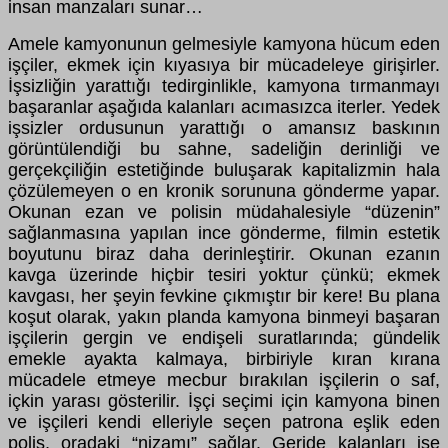
insan manzaları sunar…
Amele kamyonunun gelmesiyle kamyona hücum eden
işçiler, ekmek için kıyasıya bir mücadeleye girişirler.
İşsizliğin yarattığı tedirginlikle, kamyona tırmanmayı
başaranlar aşağıda kalanları acımasızca iterler. Yedek
işsizler ordusunun yarattığı o amansız baskının
görüntülendiği bu sahne, sadeliğin derinliği ve
gerçekçiliğin estetiğinde buluşarak kapitalizmin hala
çözülemeyen o en kronik sorununa gönderme yapar.
Okunan ezan ve polisin müdahalesiyle “düzenin”
sağlanmasına yapılan ince gönderme, filmin estetik
boyutunu biraz daha derinleştirir. Okunan ezanın
kavga üzerinde hiçbir tesiri yoktur çünkü; ekmek
kavgası, her şeyin fevkine çıkmıştır bir kere! Bu plana
koşut olarak, yakın planda kamyona binmeyi başaran
işçilerin gergin ve endişeli suratlarında; gündelik
emekle ayakta kalmaya, birbiriyle kıran kırana
mücadele etmeye mecbur bırakılan işçilerin o saf,
içkin yarası gösterilir. İşçi seçimi için kamyona binen
ve işçileri kendi elleriyle seçen patrona eşlik eden
polis, oradaki “nizamı” sağlar. Geride kalanları ise