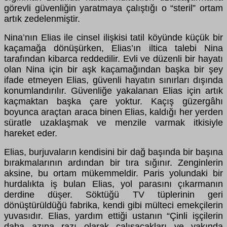
görevli güvenliğin yaratmaya çalıştığı o “steril” ortam
artık zedelenmiştir.
Nina’nın Elias ile cinsel ilişkisi tatil köyünde küçük bir
kaçamağa dönüşürken, Elias’ın iltica talebi Nina
tarafından kibarca reddedilir. Evli ve düzenli bir hayatı
olan Nina için bir aşk kaçamağından başka bir şey
ifade etmeyen Elias, güvenli hayatın sınırları dışında
konumlandırılır. Güvenliğe yakalanan Elias için artık
kaçmaktan başka çare yoktur. Kaçış güzergâhı
boyunca araçtan araca binen Elias, kaldığı her yerden
süratle uzaklaşmak ve menzile varmak itkisiyle
hareket eder.
Elias, burjuvaların kendisini bir dağ başında bir başına
bırakmalarının ardından bir tıra sığınır. Zenginlerin
aksine, bu ortam mükemmeldir. Paris yolundaki bir
hurdalıkta iş bulan Elias, yol parasını çıkarmanın
derdine düşer. Söktüğü TV tüplerinin geri
dönüştürüldüğü fabrika, kendi gibi mülteci emekçilerin
yuvasıdır. Elias, yardım ettiği ustanın “Çinli işçilerin
daha azına razı olarak çalışacakları ve yakında