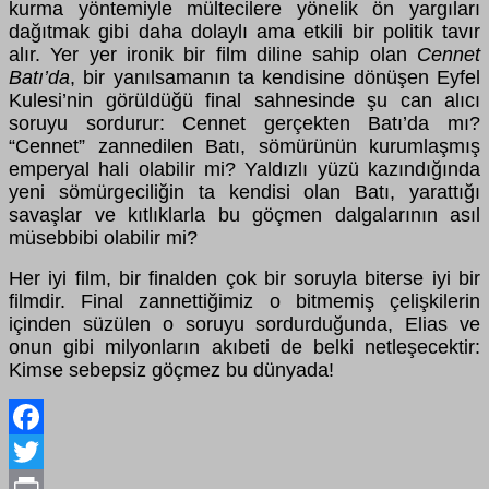
kurma yöntemiyle mültecilere yönelik ön yargıları
dağıtmak gibi daha dolaylı ama etkili bir politik tavır
alır. Yer yer ironik bir film diline sahip olan
Cennet
Batı’da
, bir yanılsamanın ta kendisine dönüşen Eyfel
Kulesi’nin görüldüğü final sahnesinde şu can alıcı
soruyu sordurur: Cennet gerçekten Batı’da mı?
“Cennet” zannedilen Batı, sömürünün kurumlaşmış
emperyal hali olabilir mi? Yaldızlı yüzü kazındığında
yeni sömürgeciliğin ta kendisi olan Batı, yarattığı
savaşlar ve kıtlıklarla bu göçmen dalgalarının asıl
müsebbibi olabilir mi?
Her iyi film, bir finalden çok bir soruyla biterse iyi bir
filmdir. Final zannettiğimiz o bitmemiş çelişkilerin
içinden süzülen o soruyu sordurduğunda, Elias ve
onun gibi milyonların akıbeti de belki netleşecektir:
Kimse sebepsiz göçmez bu dünyada!
Facebook
Twitter