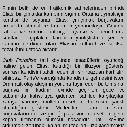
Filmin belki de en trajikomik sahnelerinden birinde
Elias, bir çıplaklar kampına sığınır. Ortama uymak için
kendisi de soyunan Elias, çırılçıplak burjuvaların
arasında atmosfere tamamen yabancılaşır. Gavras;
rahata ve konfora batmış, duyarsız ve bencil orta
sınıflar ile çıplaklar kampına yanlışlıkla düşen ve
canının derdinde olan Elias’ın kültürel ve sınıfsal
tezatlığını ustaca aktarır.
Club Paradise
tatil köyünde tesadüflerin oyuncağı
haline gelen Elias, katıldığı bir illüzyon gösterisi
sonrası kendisini takdir eden bir sihirbazdan kart alır;
sihirbaz, Paris’e vardığında kendisine gelmesini ister.
Dramatik olay akışının yönünü tayin eden bu tanışma,
burjuva bir kadının evinde geçirilen gece ve
sabahında kahvaltıya giderken sahilde karşılaşılan
karaya vurmuş mülteci cesetleri, herkesin şanslı
olmadığını gösterir. Mültecilerin, tam da steril
burjuvaların denize girdiği plaja vuran cesetleri, gece
kopan fırtınanın ölümcül hasadıdır. Tatil köyüne
sığınmak zorunda kalan mültecileri uzaklaştırmakla