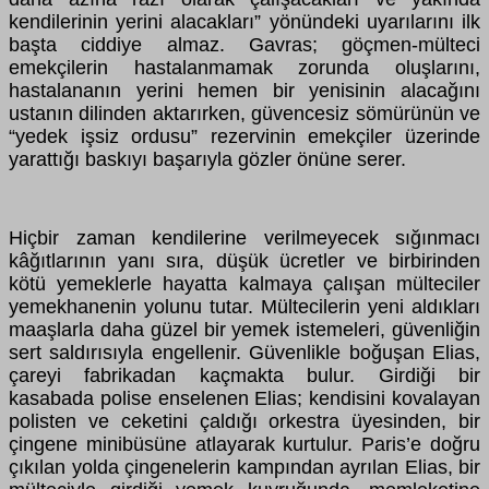
kendilerinin yerini alacakları” yönündeki uyarılarını ilk
başta ciddiye almaz. Gavras; göçmen-mülteci
emekçilerin hastalanmamak zorunda oluşlarını,
hastalananın yerini hemen bir yenisinin alacağını
ustanın dilinden aktarırken, güvencesiz sömürünün ve
“yedek işsiz ordusu” rezervinin emekçiler üzerinde
yarattığı baskıyı başarıyla gözler önüne serer.
Hiçbir zaman kendilerine verilmeyecek sığınmacı
kâğıtlarının yanı sıra, düşük ücretler ve birbirinden
kötü yemeklerle hayatta kalmaya çalışan mülteciler
yemekhanenin yolunu tutar. Mültecilerin yeni aldıkları
maaşlarla daha güzel bir yemek istemeleri, güvenliğin
sert saldırısıyla engellenir. Güvenlikle boğuşan Elias,
çareyi fabrikadan kaçmakta bulur. Girdiği bir
kasabada polise enselenen Elias; kendisini kovalayan
polisten ve ceketini çaldığı orkestra üyesinden, bir
çingene minibüsüne atlayarak kurtulur. Paris’e doğru
çıkılan yolda çingenelerin kampından ayrılan Elias, bir