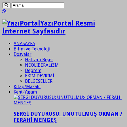
YazıPortal Resmi
İnternet Sayfasıdır
ANASAYFA
Bilim ve Teknoloji
Dosyalar
Hafıza-i Beşer
NEOLİBERALİZM
Deprem
EKİM DEVRİMİ
BELGESELLER
Kitap/Makale
Kent-Yaşam
SERGİ DUYURUSU: UNUTULMUŞ ORMAN /
FERAHİ MENGEŞ