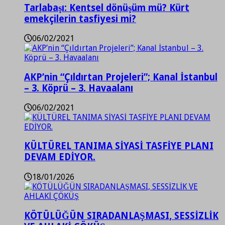
Tarlabaşı: Kentsel dönüşüm mü? Kürt
emekçilerin tasfiyesi mi?
06/02/2021
AKP’nin “Çıldırtan Projeleri”; Kanal İstanbul
– 3. Köprü – 3. Havaalanı
06/02/2021
KÜLTÜREL TANIMA SİYASİ TASFİYE PLANI
DEVAM EDİYOR.
18/01/2026
KÖTÜLÜĞÜN SIRADANLAŞMASI, SESSİZLİK