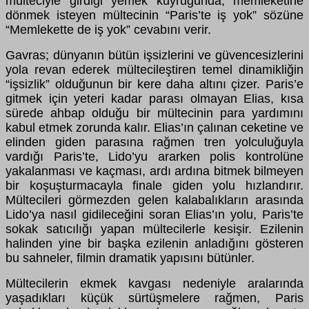
mülteciyle girdiği yemek kuyruğunda, memleketine
dönmek isteyen mültecinin “Paris’te iş yok” sözüne
“Memlekette de iş yok” cevabını verir.
Gavras; dünyanın bütün işsizlerini ve güvencesizlerini
yola revan ederek mültecileştiren temel dinamikliğin
“işsizlik” olduğunun bir kere daha altını çizer. Paris’e
gitmek için yeteri kadar parası olmayan Elias, kısa
sürede ahbap olduğu bir mültecinin para yardımını
kabul etmek zorunda kalır. Elias’ın çalınan ceketine ve
elinden giden parasına rağmen tren yolculuğuyla
vardığı Paris’te, Lido’yu ararken polis kontrolüne
yakalanması ve kaçması, ardı ardına bitmek bilmeyen
bir koşuşturmacayla finale giden yolu hızlandırır.
Mültecileri görmezden gelen kalabalıkların arasında
Lido’ya nasıl gidileceğini soran Elias’ın yolu, Paris’te
sokak satıcılığı yapan mültecilerle kesişir. Ezilenin
halinden yine bir başka ezilenin anladığını gösteren
bu sahneler, filmin dramatik yapısını bütünler.
Mültecilerin ekmek kavgası nedeniyle aralarında
yaşadıkları küçük sürtüşmelere rağmen, Paris