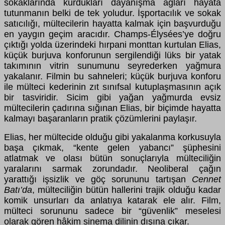
sokaklarında kurdukları dayanışma ağları hayata
tutunmanın belki de tek yoludur. İşportacılık ve sokak
satıcılığı, mültecilerin hayatta kalmak için başvurduğu
en yaygın geçim aracıdır. Champs-Élysées’ye doğru
çıktığı yolda üzerindeki hırpani monttan kurtulan Elias,
küçük burjuva konforunun sergilendiği lüks bir yatak
takımının vitrin sunumunu seyrederken yağmura
yakalanır. Filmin bu sahneleri; küçük burjuva konforu
ile mülteci kederinin zıt sınıfsal kutuplaşmasının açık
bir tasviridir. Sicim gibi yağan yağmurda evsiz
mültecilerin çadırına sığınan Elias, bir biçimde hayatta
kalmayı başaranların pratik çözümlerini paylaşır.
Elias, her mültecide olduğu gibi yakalanma korkusuyla
başa çıkmak, “kente gelen yabancı” şüphesini
atlatmak ve olası bütün sonuçlarıyla mülteciliğin
yaralarını sarmak zorundadır. Neoliberal çağın
yarattığı işsizlik ve göç sorununu tartışan
Cennet
Batı’da
, mülteciliğin bütün hallerini trajik olduğu kadar
komik unsurları da anlatıya katarak ele alır. Film,
mülteci sorununu sadece bir “güvenlik” meselesi
olarak gören hâkim sinema dilinin dışına çıkar.