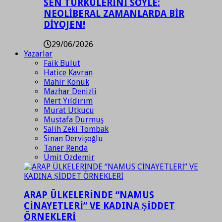
SEN TÜRKÜLERİNİ SÖYLE:
NEOLİBERAL ZAMANLARDA BİR
DİYOJEN!
29/06/2026
Yazarlar
Faik Bulut
Hatice Kavran
Mahir Konuk
Mazhar Denizli
Mert Yıldırım
Murat Utkucu
Mustafa Durmuş
Salih Zeki Tombak
Sinan Dervişoğlu
Taner Renda
Ümit Özdemir
ARAP ÜLKELERİNDE “NAMUS
CİNAYETLERİ” VE KADINA ŞİDDET
ÖRNEKLERİ