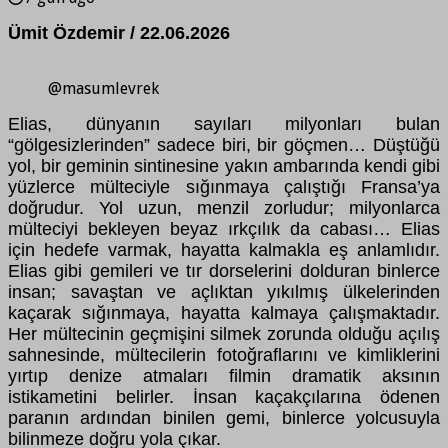
Ümit Özdemir / 22.06.2026
@masumlevrek
Elias, dünyanın sayıları milyonları bulan
“gölgesizlerinden” sadece biri, bir göçmen… Düştüğü
yol, bir geminin sintinesine yakın ambarında kendi gibi
yüzlerce mülteciyle sığınmaya çalıştığı Fransa’ya
doğrudur. Yol uzun, menzil zorludur; milyonlarca
mülteciyi bekleyen beyaz ırkçılık da cabası… Elias
için hedefe varmak, hayatta kalmakla eş anlamlıdır.
Elias gibi gemileri ve tır dorselerini dolduran binlerce
insan; savaştan ve açlıktan yıkılmış ülkelerinden
kaçarak sığınmaya, hayatta kalmaya çalışmaktadır.
Her mültecinin geçmişini silmek zorunda olduğu açılış
sahnesinde, mültecilerin fotoğraflarını ve kimliklerini
yırtıp denize atmaları filmin dramatik aksının
istikametini belirler. İnsan kaçakçılarına ödenen
paranın ardından binilen gemi, binlerce yolcusuyla
bilinmeze doğru yola çıkar.