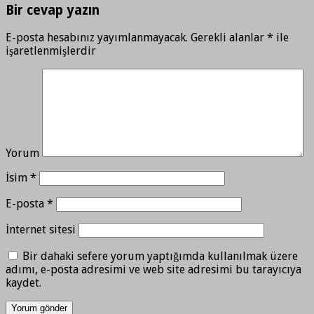
Bir cevap yazın
E-posta hesabınız yayımlanmayacak.
Gerekli alanlar
*
ile
işaretlenmişlerdir
Yorum
İsim
*
E-posta
*
İnternet sitesi
Bir dahaki sefere yorum yaptığımda kullanılmak üzere
adımı, e-posta adresimi ve web site adresimi bu tarayıcıya
kaydet.