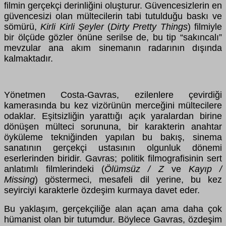
filmin gerçekçi derinliğini oluşturur. Güvencesizlerin en
güvencesizi olan mültecilerin tabi tutulduğu baskı ve
sömürü,
Kirli Kirli Şeyler
(
Dirty Pretty Things
) filmiyle
bir ölçüde gözler önüne serilse de, bu tip “sakıncalı”
mevzular ana akım sinemanın radarının dışında
kalmaktadır.
Yönetmen Costa-Gavras, ezilenlere çevirdiği
kamerasında bu kez vizörünün merceğini mültecilere
odaklar. Eşitsizliğin yarattığı açık yaralardan birine
dönüşen mülteci sorununa, bir karakterin anahtar
öyküleme tekniğinden yapılan bu bakış, sinema
sanatının gerçekçi ustasının olgunluk dönemi
eserlerinden biridir. Gavras; politik filmografisinin sert
anlatımlı filmlerindeki (
Ölümsüz / Z
ve
Kayıp /
Missing
) göstermeci, mesafeli dil yerine, bu kez
seyirciyi karakterle özdeşim kurmaya davet eder.
Bu yaklaşım, gerçekçiliğe alan açan ama daha çok
hümanist olan bir tutumdur. Böylece Gavras, özdeşim