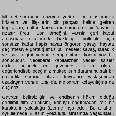
Mülteci sorununu çözmek yerine onu uluslararası
krizlerin ve ilişkilerin bir parçası haline getiren
kapitalizm, mülteci korkusunu sömürerek bir “güvenlik
rızası” üretti. Son örneğini, AB’nin geri kabul
anlaşması ülkelerinde beklettiği mülteciler için
sonsuza kadar hapis hayatı öngören yasayı hayata
geçirmesiyle gördüğümüz bu mesele; savaş, kuraklık
ve işsizlik gibi yapısal semptomların kaçınılmaz bir
sonucudur. Neoliberal kapitalizmin yedek işsizler
ordusu içindeki en güvencesiz kesim olarak
değerlendirebileceğimiz mültecilerin durumunu salt bir
güvenlik sorunu olarak kavratan yaklaşımdan
uzaklaşan
Cennet Batı’da
, melodram kolaycılığına da
düşmez.
Gavras; belirsizliğin ve endişenin hâkim olduğu
gerilimli film anlatısını, konuyu dağıtmadan tek bir
karakterin yolculuğu üzerine inşa eder. Bu anahtar
öykülemede Elias’ın yolculuğu sırasında yaşadıkları,