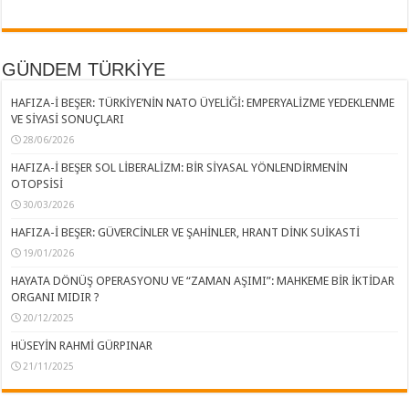
GÜNDEM TÜRKİYE
HAFIZA-İ BEŞER: TÜRKİYE’NİN NATO ÜYELİĞİ: EMPERYALİZME YEDEKLENME
VE SİYASİ SONUÇLARI
28/06/2026
HAFIZA-İ BEŞER SOL LİBERALİZM: BİR SİYASAL YÖNLENDİRMENİN
OTOPSİSİ
30/03/2026
HAFIZA-İ BEŞER: GÜVERCİNLER VE ŞAHİNLER, HRANT DİNK SUİKASTİ
19/01/2026
HAYATA DÖNÜŞ OPERASYONU VE “ZAMAN AŞIMI”: MAHKEME BİR İKTİDAR
ORGANI MIDIR ?
20/12/2025
HÜSEYİN RAHMİ GÜRPINAR
21/11/2025