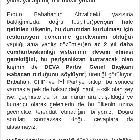
yıkmayacağı hiç b ir duvar yoktur.
Ergun Babahan’ın Ahval’deki yazısına
baktığımızda: doğru tespitler(
perişan hale
getirilen ülkenin, bu durumdan kurtulması için
restorasyon dönemine gereksinimi olduğu
)
yaptığı ama yanlış çözümler(
en az 2 yıl daha
cumhurbaşkanlığı sisteminin devam etmesi
gerektiğini, bu perişanlıktan kurtaracak olan
kişinin de DEVA Partisi Genel Başkanı
Babacan olduğunu söylüyor
) ürettiği görülüyor.
Babahan, CHP ve İYİ Partiye bakıp, bu sonuca
varmakta pek de haksız değil hani. Eksik olan şey
ise; geçmişte de bu tür durumlara düşüldüğü ve
kurtarıcı olarak gelenlerin de bu ülkenin ırzına
geçmekte tereddüt etmediğini biliyoruz. Doğru
soruları sormazsak; doğru cevaplara da
ulaşamayız.