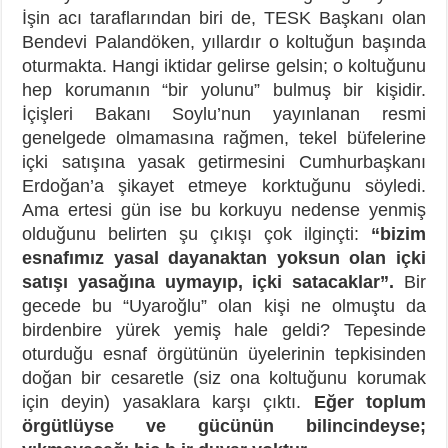
İşin acı taraflarından biri de, TESK Başkanı olan
Bendevi Palandöken, yıllardır o koltuğun başında
oturmakta. Hangi iktidar gelirse gelsin; o koltuğunu
hep korumanın “bir yolunu” bulmuş bir kişidir.
İçişleri Bakanı Soylu’nun yayınlanan resmi
genelgede olmamasına rağmen, tekel büfelerine
içki satışına yasak getirmesini Cumhurbaşkanı
Erdoğan’a şikayet etmeye korktuğunu söyledi.
Ama ertesi gün ise bu korkuyu nedense yenmiş
olduğunu belirten şu çıkışı çok ilginçti:
“bizim
esnafımız yasal dayanaktan yoksun olan içki
satışı yasağına uymayıp, içki satacaklar”.
Bir
gecede bu “Uyaroğlu” olan kişi ne olmuştu da
birdenbire yürek yemiş hale geldi? Tepesinde
oturduğu esnaf örgütünün üyelerinin tepkisinden
doğan bir cesaretle (siz ona koltuğunu korumak
için deyin) yasaklara karşı çıktı.
Eğer toplum
örgütlüyse ve gücünün bilincindeyse;