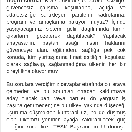
Doğru sorular
: Bizi sürekli düşük ücrete, işsizliğe,
güvencesiz çalışma koşullarına, açlığa ve
adaletsizliğe sürükleyen partilerin kadrolarına,
program ve amaçlarına bakıyor muyuz? İçinde
yaşayacağımız sistem, gelir dağılımında kimin
çıkarlarını gözeterek dağıtılacak? Yapılacak
anayasanın, baştan aşağı insan haklarını
güvenceye alan, eğitimden, sağlığa pek çok
konuda, tüm yurttaşlarına fırsat eşitliğini koşulsuz
olarak sağlayıp, sağlanmadığına ülkenin her bir
bireyi ikna oluyor mu?
Bu sorulara verdiğimiz cevaplar etrafında bir araya
gelmeden ve bu sorunları ortadan kaldırmaya
aday olacak parti veya partileri ön yargısız iş
başına getirmeden; ne bu ülkeyi yakında düşeceği
uçuruma düşmekten kurtarabiliriz, ne de düşmüş
olan ülkemizi yeniden ayağa kaldırabilecek güç
birliğini kurabiliriz. TESK Başkanı’nın U dönüşü