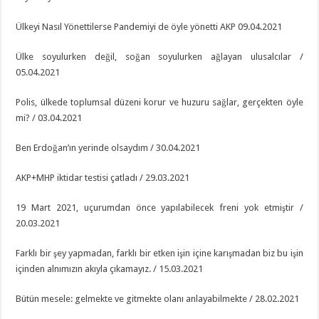
Ülkeyi Nasıl Yönettilerse Pandemiyi de öyle yönetti AKP 09.04.2021
Ülke soyulurken değil, soğan soyulurken ağlayan ulusalcılar /
05.04.2021
Polis, ülkede toplumsal düzeni korur ve huzuru sağlar, gerçekten öyle
mi? / 03.04.2021
Ben Erdoğan’ın yerinde olsaydım / 30.04.2021
AKP+MHP iktidar testisi çatladı / 29.03.2021
19 Mart 2021, uçurumdan önce yapılabilecek freni yok etmiştir /
20.03.2021
Farklı bir şey yapmadan, farklı bir etken işin içine karışmadan biz bu işin
içinden alnımızın akıyla çıkamayız. / 15.03.2021
Bütün mesele: gelmekte ve gitmekte olanı anlayabilmekte / 28.02.2021