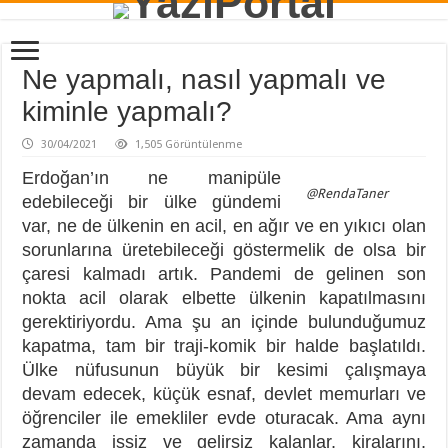
Ne yapmalı, nasıl yapmalı ve
kiminle yapmalı?
30/04/2021
1,505 Görüntülenme
Erdoğan’ın ne manipüle
@RendaTaner
edebileceği bir ülke gündemi
var, ne de ülkenin en acil, en ağır ve en yıkıcı olan
sorunlarına üretebileceği göstermelik de olsa bir
çaresi kalmadı artık. Pandemi de gelinen son
nokta acil olarak elbette ülkenin kapatılmasını
gerektiriyordu. Ama şu an içinde bulunduğumuz
kapatma, tam bir traji-komik bir halde başlatıldı.
Ülke nüfusunun büyük bir kesimi çalışmaya
devam edecek, küçük esnaf, devlet memurları ve
öğrenciler ile emekliler evde oturacak. Ama aynı
zamanda işsiz ve gelirsiz kalanlar, kiralarını,