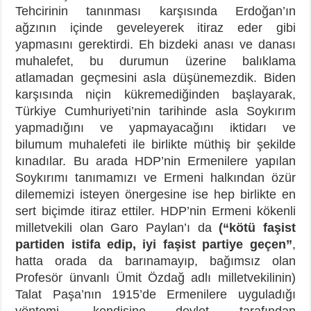
Tehcirinin tanınması karşısında Erdoğan’ın
ağzının içinde geveleyerek itiraz eder gibi
yapmasını gerektirdi. Eh bizdeki anası ve danası
muhalefet, bu durumun üzerine balıklama
atlamadan geçmesini asla düşünemezdik. Biden
karşısında niçin kükremediğinden başlayarak,
Türkiye Cumhuriyeti’nin tarihinde asla Soykırım
yapmadığını ve yapmayacağını iktidarı ve
bilumum muhalefeti ile birlikte müthiş bir şekilde
kınadılar. Bu arada HDP’nin Ermenilere yapılan
Soykırımı tanımamızı ve Ermeni halkından özür
dilememizi isteyen önergesine ise hep birlikte en
sert biçimde itiraz ettiler. HDP’nin Ermeni kökenli
milletvekili olan Garo Paylan’ı da
(“kötü faşist
partiden istifa edip, iyi faşist partiye geçen”
,
hatta orada da barınamayıp, bağımsız olan
Profesör ünvanlı Ümit Özdağ adlı milletvekilinin)
Talat Paşa’nın 1915’de Ermenilere uyguladığı