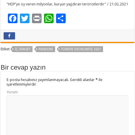
“HDP’ye oy veren milyonlar, kurşun yağdıran teröristlerdir” / 21.02.2021
F
T
Pr
W
P
ac
wi
in
h
a
e
tt
t
at
yl
b
er
sA
aş
Etiket
İÇ SIYASET
PANDEMI
TÜRKIYE EKONOMISI 2021
o
p
o
p
Bir cevap yazın
k
E-posta hesabınız yayımlanmayacak.
Gerekli alanlar
*
ile
işaretlenmişlerdir
Yorum