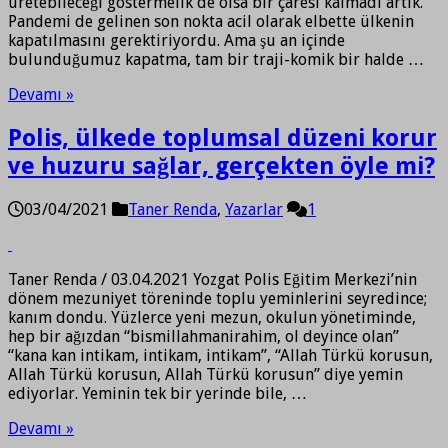
üretebileceği göstermelik de olsa bir çaresi kalmadı artık.
Pandemi de gelinen son nokta acil olarak elbette ülkenin
kapatılmasını gerektiriyordu. Ama şu an içinde
bulunduğumuz kapatma, tam bir traji-komik bir halde …
Devamı »
Polis, ülkede toplumsal düzeni korur
ve huzuru sağlar, gerçekten öyle mi?
03/04/2021
Taner Renda
,
Yazarlar
1
Taner Renda / 03.04.2021 Yozgat Polis Eğitim Merkezi’nin
dönem mezuniyet töreninde toplu yeminlerini seyredince;
kanım dondu. Yüzlerce yeni mezun, okulun yönetiminde,
hep bir ağızdan “bismillahmanirahim, ol deyince olan”
“kana kan intikam, intikam, intikam”, “Allah Türkü korusun,
Allah Türkü korusun, Allah Türkü korusun” diye yemin
ediyorlar. Yeminin tek bir yerinde bile, …
Devamı »