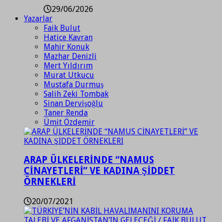
29/06/2026
Yazarlar
Faik Bulut
Hatice Kavran
Mahir Konuk
Mazhar Denizli
Mert Yıldırım
Murat Utkucu
Mustafa Durmuş
Salih Zeki Tombak
Sinan Dervişoğlu
Taner Renda
Ümit Özdemir
ARAP ÜLKELERİNDE “NAMUS
CİNAYETLERİ” VE KADINA ŞİDDET
ÖRNEKLERİ
20/07/2021