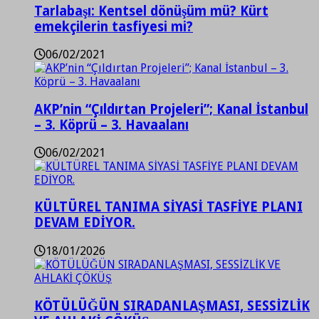
Tarlabaşı: Kentsel dönüşüm mü? Kürt
emekçilerin tasfiyesi mi?
06/02/2021
AKP’nin “Çıldırtan Projeleri”; Kanal İstanbul
– 3. Köprü – 3. Havaalanı
06/02/2021
KÜLTÜREL TANIMA SİYASİ TASFİYE PLANI
DEVAM EDİYOR.
18/01/2026
KÖTÜLÜĞÜN SIRADANLAŞMASI, SESSİZLİK