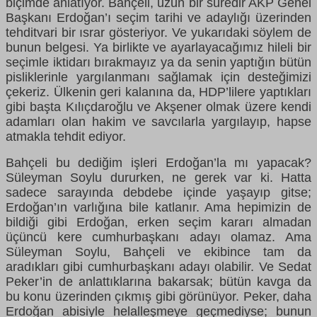
biçimde anlatıyor. Bahçeli, uzun bir süredir AKP Genel
Başkanı Erdoğan’ı seçim tarihi ve adaylığı üzerinden
tehditvari bir ısrar gösteriyor. Ve yukarıdaki söylem de
bunun belgesi. Ya birlikte ve ayarlayacağımız hileli bir
seçimle iktidarı bırakmayız ya da senin yaptığın bütün
pisliklerinle yargılanmanı sağlamak için desteğimizi
çekeriz. Ülkenin geri kalanına da, HDP’lilere yaptıkları
gibi başta Kılıçdaroğlu ve Akşener olmak üzere kendi
adamları olan hakim ve savcılarla yargılayıp, hapse
atmakla tehdit ediyor.
Bahçeli bu dediğim işleri Erdoğan’la mı yapacak?
Süleyman Soylu dururken, ne gerek var ki. Hatta
sadece sarayında debdebe içinde yaşayıp gitse;
Erdoğan’ın varlığına bile katlanır. Ama hepimizin de
bildiği gibi Erdoğan, erken seçim kararı almadan
üçüncü kere cumhurbaşkanı adayı olamaz. Ama
Süleyman Soylu, Bahçeli ve ekibince tam da
aradıkları gibi cumhurbaşkanı adayı olabilir. Ve Sedat
Peker’in de anlattıklarına bakarsak; bütün kavga da
bu konu üzerinden çıkmış gibi görünüyor. Peker, daha
Erdoğan abisiyle helalleşmeye geçmediyse; bunun