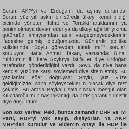
Sorun, AKP’yi ve Erdoğan’ı da aşmış durumda.
Sorun, yüz yılı aşkın bir süredir ülkeyi kendi bildiği
biçimde yöneten İttihat ve Terakki artıklarının ya
benim olmaya devam eder ya da ülkeyi ağır bir yıkıma
götürürüz anlayışından asla vazgeçmeyeceklerinin
ifadesine gelmiş olduğumuzda. Günlerdir politika
kulislerinde “Soylu görevden alındı mı?” soruları
soruluyor. Hatta Ahmet Takan, yazısında: Binali
Yıldırım’ın iki kere Soylu’ya istifa et diye Erdoğan
tarafından gönderildiğini yazdı. Soylu da niye bana
kendisi yüzüme karşı söylemedi diye sitem etmiş. Bu
yazılanlar eğer doğruysa; Soylu, yüz yüze
geldiğimizde; sana söyleyeceklerim olacak diye rest
çekmiş. Bu arada Baykal’ı savunmakla meşgul olan
Kılıçdaroğlu’nun başbakanlığı da artık garantilenmiştir
diye düşündüm.
Son söz yerine: Peki, bunca zamandır CHP ve İYİ
Parti, HDP’yi yok sayıp, dışlıyorlar. Ya AKP,
MHP’den kurtulur ve Biden’ın onayı ile HDP ile