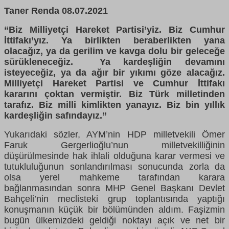
Taner Renda 08.07.2021
“Biz Milliyetçi Hareket Partisi’yiz. Biz Cumhur
İttifakı’yız. Ya birlikten beraberlikten yana
olacağız, ya da gerilim ve kavga dolu bir geleceğe
sürükleneceğiz. Ya kardeşliğin devamını
isteyeceğiz, ya da ağır bir yıkımı göze alacağız.
Milliyetçi Hareket Partisi ve Cumhur İttifakı
kararını çoktan vermiştir. Biz Türk milletinden
tarafız. Biz milli kimlikten yanayız. Biz bin yıllık
kardeşliğin safındayız.”
Yukarıdaki sözler, AYM’nin HDP milletvekili Ömer
Faruk Gergerlioğlu’nun milletvekilliğinin
düşürülmesinde hak ihlali olduğuna karar vermesi ve
tutukluluğunun sonlandırılması sonucunda zorla da
olsa yerel mahkeme tarafından karara
bağlanmasından sonra MHP Genel Başkanı Devlet
Bahçeli’nin meclisteki grup toplantısında yaptığı
konuşmanın küçük bir bölümünden aldım. Faşizmin
bugün ülkemizdeki geldiği noktayı açık ve net bir