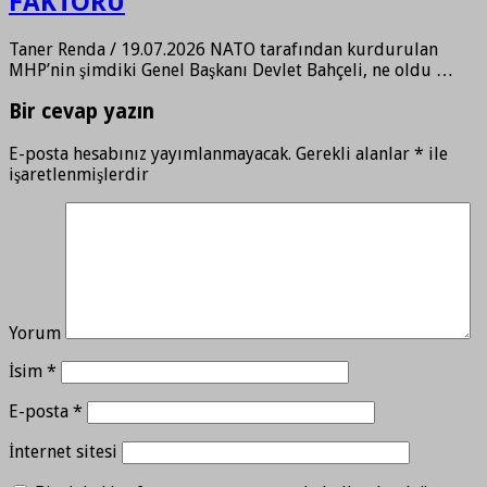
FAKTÖRÜ
Taner Renda / 19.07.2026 NATO tarafından kurdurulan
MHP’nin şimdiki Genel Başkanı Devlet Bahçeli, ne oldu …
Bir cevap yazın
E-posta hesabınız yayımlanmayacak.
Gerekli alanlar
*
ile
işaretlenmişlerdir
Yorum
İsim
*
E-posta
*
İnternet sitesi