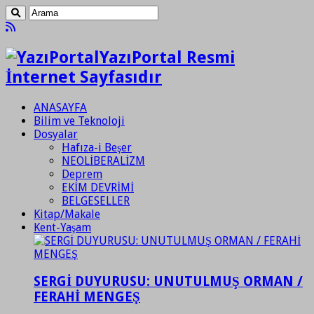
YazıPortal Resmi
İnternet Sayfasıdır
ANASAYFA
Bilim ve Teknoloji
Dosyalar
Hafıza-i Beşer
NEOLİBERALİZM
Deprem
EKİM DEVRİMİ
BELGESELLER
Kitap/Makale
Kent-Yaşam
SERGİ DUYURUSU: UNUTULMUŞ ORMAN /
FERAHİ MENGEŞ