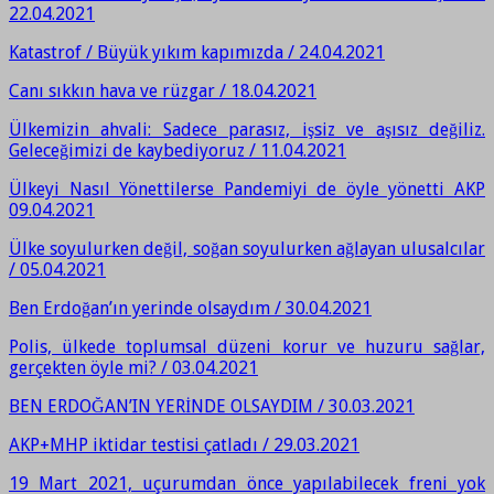
22.04.2021
Katastrof / Büyük yıkım kapımızda / 24.04.2021
Canı sıkkın hava ve rüzgar / 18.04.2021
Ülkemizin ahvali: Sadece parasız, işsiz ve aşısız değiliz.
Geleceğimizi de kaybediyoruz / 11.04.2021
Ülkeyi Nasıl Yönettilerse Pandemiyi de öyle yönetti AKP
09.04.2021
Ülke soyulurken değil, soğan soyulurken ağlayan ulusalcılar
/ 05.04.2021
Ben Erdoğan’ın yerinde olsaydım / 30.04.2021
Polis, ülkede toplumsal düzeni korur ve huzuru sağlar,
gerçekten öyle mi? / 03.04.2021
BEN ERDOĞAN’IN YERİNDE OLSAYDIM / 30.03.2021
AKP+MHP iktidar testisi çatladı / 29.03.2021
19 Mart 2021, uçurumdan önce yapılabilecek freni yok