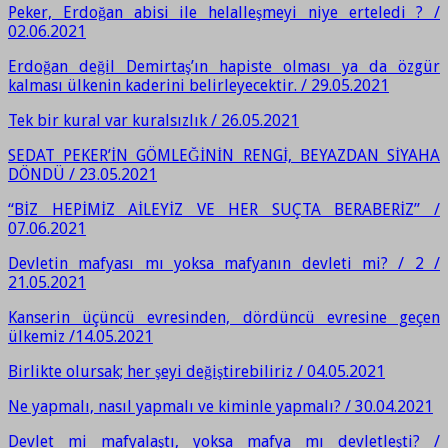
Peker, Erdoğan abisi ile helalleşmeyi niye erteledi ? /
02.06.2021
Erdoğan değil Demirtaş’ın hapiste olması ya da özgür
kalması ülkenin kaderini belirleyecektir. / 29.05.2021
Tek bir kural var kuralsızlık / 26.05.2021
SEDAT PEKER’İN GÖMLEĞİNİN RENGİ, BEYAZDAN SİYAHA
DÖNDÜ / 23.05.2021
“BİZ HEPİMİZ AİLEYİZ VE HER SUÇTA BERABERİZ” /
07.06.2021
Devletin mafyası mı yoksa mafyanın devleti mi? / 2 /
21.05.2021
Kanserin üçüncü evresinden, dördüncü evresine geçen
ülkemiz /14.05.2021
Birlikte olursak; her şeyi değiştirebiliriz / 04.05.2021
Ne yapmalı, nasıl yapmalı ve kiminle yapmalı? / 30.04.2021
Devlet mi mafyalaştı, yoksa mafya mı devletleşti? /