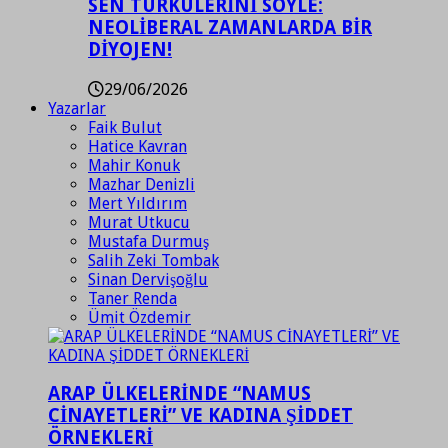
SEN TÜRKÜLERİNİ SÖYLE:
NEOLİBERAL ZAMANLARDA BİR
DİYOJEN!
29/06/2026
Yazarlar
Faik Bulut
Hatice Kavran
Mahir Konuk
Mazhar Denizli
Mert Yıldırım
Murat Utkucu
Mustafa Durmuş
Salih Zeki Tombak
Sinan Dervişoğlu
Taner Renda
Ümit Özdemir
ARAP ÜLKELERİNDE “NAMUS
CİNAYETLERİ” VE KADINA ŞİDDET
ÖRNEKLERİ