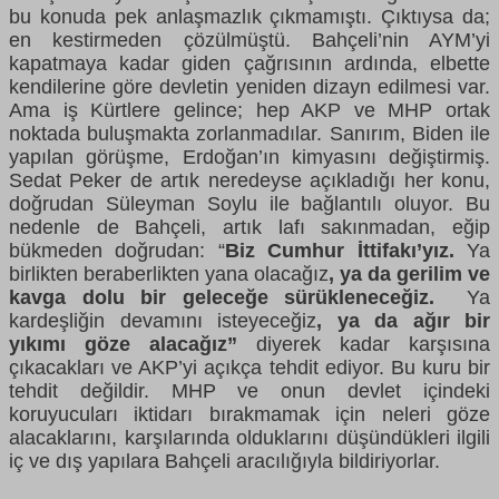
bu konuda pek anlaşmazlık çıkmamıştı. Çıktıysa da;
en kestirmeden çözülmüştü. Bahçeli’nin AYM’yi
kapatmaya kadar giden çağrısının ardında, elbette
kendilerine göre devletin yeniden dizayn edilmesi var.
Ama iş Kürtlere gelince; hep AKP ve MHP ortak
noktada buluşmakta zorlanmadılar. Sanırım, Biden ile
yapılan görüşme, Erdoğan’ın kimyasını değiştirmiş.
Sedat Peker de artık neredeyse açıkladığı her konu,
doğrudan Süleyman Soylu ile bağlantılı oluyor. Bu
nedenle de Bahçeli, artık lafı sakınmadan, eğip
bükmeden doğrudan: “
Biz Cumhur İttifakı’yız.
Ya
birlikten beraberlikten yana olacağız
, ya da gerilim ve
kavga dolu bir geleceğe sürükleneceğiz.
Ya
kardeşliğin devamını isteyeceğiz
, ya da ağır bir
yıkımı göze alacağız”
diyerek kadar karşısına
çıkacakları ve AKP’yi açıkça tehdit ediyor. Bu kuru bir
tehdit değildir. MHP ve onun devlet içindeki
koruyucuları iktidarı bırakmamak için neleri göze
alacaklarını, karşılarında olduklarını düşündükleri ilgili
iç ve dış yapılara Bahçeli aracılığıyla bildiriyorlar.