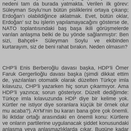
nedeni tam da burada yatmakta. Verilen ilk görev:
Süleyman Soylu’nun bütün pisliklerini ortaya çıkarıp;
Erdoğan’ı olabildiğince aklatmak. Evet, bütün oklar,
Erdoğan’ sız bu işlerin yapılamayacağını gösterse de,
NATO toplantısındaki baş başa ikili görüşmelerde
varılan anlaşma belki de bu yönde sağlanmıştır: Ben
sizi, Bahçeli+ Süleyman Soylu ve ekibinden
kurtarayım, siz de beni rahat bırakın. Neden olmasın?
CHP’li Enis Berberoğlu davası başka, HDP’li Ömer
Faruk Gergerlioğlu davası başka (şimdi dikkat ettim
de, yazılanları otomatik olarak düzelten Türkçe imla
kılavuzu, CHP’li yazarken hiç sorun çıkarmıyor. Ama
HDP’li yazınca; sorun gösteriyor. Düzelt dediğimde:
Türkçe imla kılavuzunda HDP diye bir kelime yok.
Kürtler ne istiyor diye soranlara küçük bir örnek olur
mu acaba?). AYM’nin bu kararı bana göre çok önemli.
İki iktidar ortağı arasındaki en önemli konu: Kürtlere
ve onların partilerine uygulanacak şiddet konusundaki
anlaşma veya anlaşmazlıklarda çıkar. Bugüne kadar