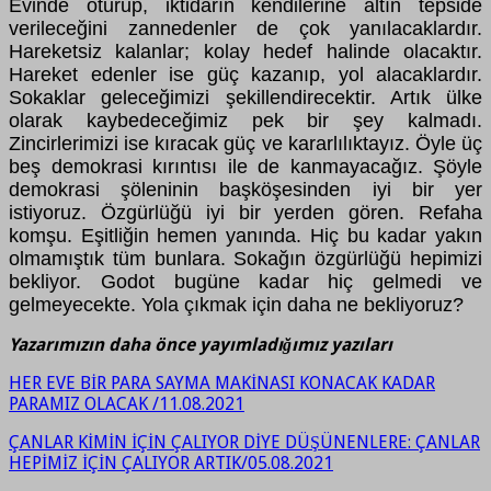
Evinde oturup, iktidarın kendilerine altın tepside
verileceğini zannedenler de çok yanılacaklardır.
Hareketsiz kalanlar; kolay hedef halinde olacaktır.
Hareket edenler ise güç kazanıp, yol alacaklardır.
Sokaklar geleceğimizi şekillendirecektir. Artık ülke
olarak kaybedeceğimiz pek bir şey kalmadı.
Zincirlerimizi ise kıracak güç ve kararlılıktayız. Öyle üç
beş demokrasi kırıntısı ile de kanmayacağız. Şöyle
demokrasi şöleninin başköşesinden iyi bir yer
istiyoruz. Özgürlüğü iyi bir yerden gören. Refaha
komşu. Eşitliğin hemen yanında. Hiç bu kadar yakın
olmamıştık tüm bunlara. Sokağın özgürlüğü hepimizi
bekliyor. Godot bugüne kadar hiç gelmedi ve
gelmeyecekte. Yola çıkmak için daha ne bekliyoruz?
Yazarımızın daha önce yayımladığımız yazıları
HER EVE BİR PARA SAYMA MAKİNASI KONACAK KADAR
PARAMIZ OLACAK /11.08.2021
ÇANLAR KİMİN İÇİN ÇALIYOR DİYE DÜŞÜNENLERE: ÇANLAR
HEPİMİZ İÇİN ÇALIYOR ARTIK/05.08.2021