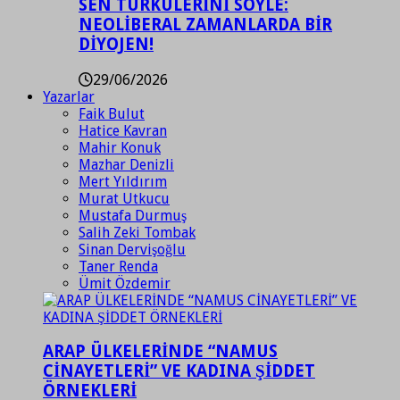
SEN TÜRKÜLERİNİ SÖYLE:
NEOLİBERAL ZAMANLARDA BİR
DİYOJEN!
29/06/2026
Yazarlar
Faik Bulut
Hatice Kavran
Mahir Konuk
Mazhar Denizli
Mert Yıldırım
Murat Utkucu
Mustafa Durmuş
Salih Zeki Tombak
Sinan Dervişoğlu
Taner Renda
Ümit Özdemir
ARAP ÜLKELERİNDE “NAMUS
CİNAYETLERİ” VE KADINA ŞİDDET
ÖRNEKLERİ