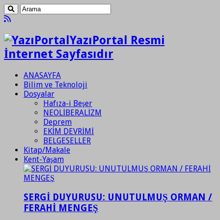
YazıPortal Resmi
İnternet Sayfasıdır
ANASAYFA
Bilim ve Teknoloji
Dosyalar
Hafıza-i Beşer
NEOLİBERALİZM
Deprem
EKİM DEVRİMİ
BELGESELLER
Kitap/Makale
Kent-Yaşam
SERGİ DUYURUSU: UNUTULMUŞ ORMAN /
FERAHİ MENGEŞ