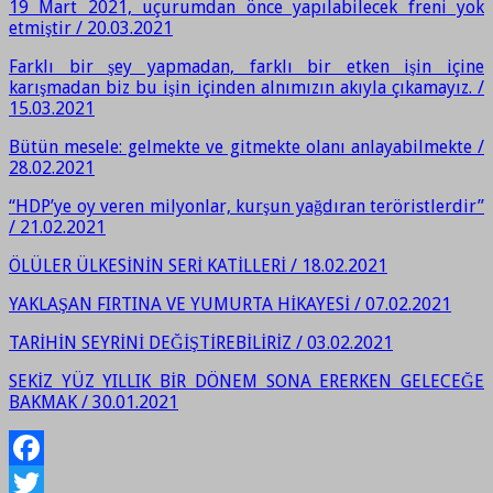
19 Mart 2021, uçurumdan önce yapılabilecek freni yok
etmiştir / 20.03.2021
Farklı bir şey yapmadan, farklı bir etken işin içine
karışmadan biz bu işin içinden alnımızın akıyla çıkamayız. /
15.03.2021
Bütün mesele: gelmekte ve gitmekte olanı anlayabilmekte /
28.02.2021
“HDP’ye oy veren milyonlar, kurşun yağdıran teröristlerdir”
/ 21.02.2021
ÖLÜLER ÜLKESİNİN SERİ KATİLLERİ / 18.02.2021
YAKLAŞAN FIRTINA VE YUMURTA HİKAYESİ / 07.02.2021
TARİHİN SEYRİNİ DEĞİŞTİREBİLİRİZ / 03.02.2021
SEKİZ YÜZ YILLIK BİR DÖNEM SONA ERERKEN GELECEĞE
BAKMAK / 30.01.2021
Facebook