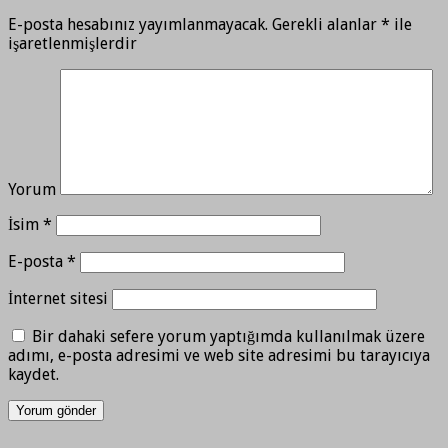
E-posta hesabınız yayımlanmayacak.
Gerekli alanlar
*
ile
işaretlenmişlerdir
Yorum
İsim
*
E-posta
*
İnternet sitesi
Bir dahaki sefere yorum yaptığımda kullanılmak üzere
adımı, e-posta adresimi ve web site adresimi bu tarayıcıya
kaydet.