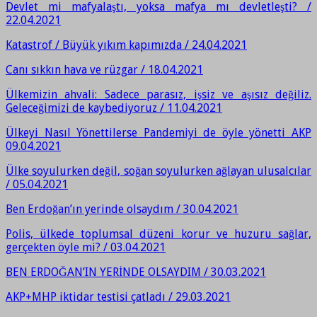
Devlet mi mafyalaştı, yoksa mafya mı devletleşti? /
22.04.2021
Katastrof / Büyük yıkım kapımızda / 24.04.2021
Canı sıkkın hava ve rüzgar / 18.04.2021
Ülkemizin ahvali: Sadece parasız, işsiz ve aşısız değiliz.
Geleceğimizi de kaybediyoruz / 11.04.2021
Ülkeyi Nasıl Yönettilerse Pandemiyi de öyle yönetti AKP
09.04.2021
Ülke soyulurken değil, soğan soyulurken ağlayan ulusalcılar
/ 05.04.2021
Ben Erdoğan’ın yerinde olsaydım / 30.04.2021
Polis, ülkede toplumsal düzeni korur ve huzuru sağlar,
gerçekten öyle mi? / 03.04.2021
BEN ERDOĞAN’IN YERİNDE OLSAYDIM / 30.03.2021
AKP+MHP iktidar testisi çatladı / 29.03.2021