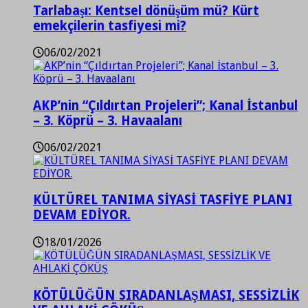
Tarlabaşı: Kentsel dönüşüm mü? Kürt
emekçilerin tasfiyesi mi?
06/02/2021
AKP’nin “Çıldırtan Projeleri”; Kanal İstanbul
– 3. Köprü – 3. Havaalanı
06/02/2021
KÜLTÜREL TANIMA SİYASİ TASFİYE PLANI
DEVAM EDİYOR.
18/01/2026
KÖTÜLÜĞÜN SIRADANLAŞMASI, SESSİZLİK