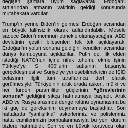
değişen şartlara uyum sağlayarak, Erdoğan’ı
sırtlarından atmanın vaktinin geldiği konusunda
mutabakata vardılar.
Trump’ın yerine Biden’ın gelmesi Erdoğan açısından
en büyük talihsizlik olarak adlandırılabilir. Mesele
sadece Biden’ı memnun etmekle olamayacağını, ABD
devletinin çeşitli bileşenleri tek tek açıklayarak,
Erdoğan’ın yolun sonuna geldiğini kendileri açısından
dünya kamuoyuna açıkladılar. Putin de, ilk elden
istediği NATO’nun içine nifak tohumu ekme işinin
Türkiye’ye S 400’lerin satışının başarıyla
gerçekleşmesi ve Suriye’ye yerleşebilmek için de IŞİD
belasının ilgili tüm taraflarınca dert olarak
görülmesiyle; Türkiye’nin artık orada askeri, mülki ve
her türden paramiliter güçlerinin
“görevlerinin
sonuna”
geldiğini sıkça hatırlatmaya başladı. Artık
ABD ve Rusya arasında denge rolünü oynamasına bu
iki güç de gereksinim duymamaya başladılar. Son
haftalarda “yanlışlıkla” askerlerimiz ve polislerimiz
hatta camilerimizin bombalanmasıyla bu yeni durum
bizlere hatırlatıldı. Son ve en büyük koruyucu olan