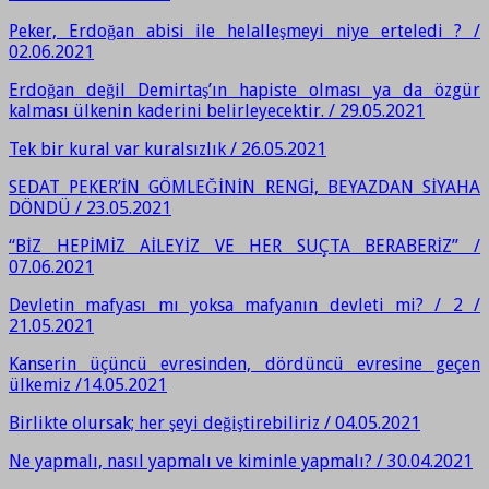
Peker, Erdoğan abisi ile helalleşmeyi niye erteledi ? /
02.06.2021
Erdoğan değil Demirtaş’ın hapiste olması ya da özgür
kalması ülkenin kaderini belirleyecektir. / 29.05.2021
Tek bir kural var kuralsızlık / 26.05.2021
SEDAT PEKER’İN GÖMLEĞİNİN RENGİ, BEYAZDAN SİYAHA
DÖNDÜ / 23.05.2021
“BİZ HEPİMİZ AİLEYİZ VE HER SUÇTA BERABERİZ” /
07.06.2021
Devletin mafyası mı yoksa mafyanın devleti mi? / 2 /
21.05.2021
Kanserin üçüncü evresinden, dördüncü evresine geçen
ülkemiz /14.05.2021
Birlikte olursak; her şeyi değiştirebiliriz / 04.05.2021
Ne yapmalı, nasıl yapmalı ve kiminle yapmalı? / 30.04.2021