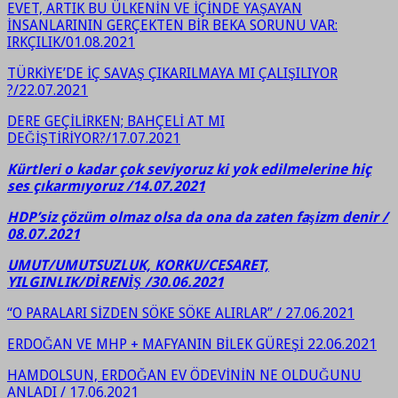
EVET, ARTIK BU ÜLKENİN VE İÇİNDE YAŞAYAN
İNSANLARININ GERÇEKTEN BİR BEKA SORUNU VAR:
IRKÇILIK/01.08.2021
TÜRKİYE’DE İÇ SAVAŞ ÇIKARILMAYA MI ÇALIŞILIYOR
?/22.07.2021
DERE GEÇİLİRKEN; BAHÇELİ AT MI
DEĞİŞTİRİYOR?/17.07.2021
Kürtleri o kadar çok seviyoruz ki yok edilmelerine hiç
ses çıkarmıyoruz /14.07.2021
HDP’siz çözüm olmaz olsa da ona da zaten faşizm denir /
08.07.2021
UMUT/UMUTSUZLUK, KORKU/CESARET,
YILGINLIK/DİRENİŞ /30.06.2021
“O PARALARI SİZDEN SÖKE SÖKE ALIRLAR” / 27.06.2021
ERDOĞAN VE MHP + MAFYANIN BİLEK GÜREŞİ 22.06.2021
HAMDOLSUN, ERDOĞAN EV ÖDEVİNİN NE OLDUĞUNU
ANLADI / 17.06.2021