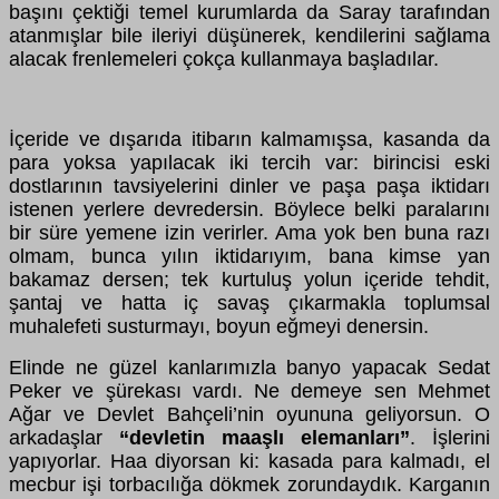
başını çektiği temel kurumlarda da Saray tarafından
atanmışlar bile ileriyi düşünerek, kendilerini sağlama
alacak frenlemeleri çokça kullanmaya başladılar.
İçeride ve dışarıda itibarın kalmamışsa, kasanda da
para yoksa yapılacak iki tercih var: birincisi eski
dostlarının tavsiyelerini dinler ve paşa paşa iktidarı
istenen yerlere devredersin. Böylece belki paralarını
bir süre yemene izin verirler. Ama yok ben buna razı
olmam, bunca yılın iktidarıyım, bana kimse yan
bakamaz dersen; tek kurtuluş yolun içeride tehdit,
şantaj ve hatta iç savaş çıkarmakla toplumsal
muhalefeti susturmayı, boyun eğmeyi denersin.
Elinde ne güzel kanlarımızla banyo yapacak Sedat
Peker ve şürekası vardı. Ne demeye sen Mehmet
Ağar ve Devlet Bahçeli’nin oyununa geliyorsun. O
arkadaşlar
“devletin maaşlı elemanları”
. İşlerini
yapıyorlar. Haa diyorsan ki: kasada para kalmadı, el
mecbur işi torbacılığa dökmek zorundaydık. Karganın