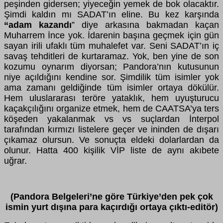
peşinden gidersen; yiyeceğin yemek de bok olacaktır.
Şimdi kaldın mı SADAT’ın eline. Bu kez karşında
“adam kazandı
” diye arkasına bakmadan kaçan
Muharrem İnce yok. İdarenin başına geçmek için gün
sayan irili ufaklı tüm muhalefet var. Seni SADAT’ın iç
savaş tehditleri de kurtaramaz. Yok, ben yine de son
kozumu oynarım diyorsan; Pandora’nın kutusunun
niye açıldığını kendine sor. Şimdilik tüm isimler yok
ama zamanı geldiğinde tüm isimler ortaya dökülür.
Hem uluslararası teröre yataklık, hem uyuşturucu
kaçakçılığını organize etmek, hem de CAATSA’ya ters
köşeden yakalanmak vs vs suçlardan İnterpol
tarafından kırmızı listelere geçer ve ininden de dışarı
çıkamaz olursun. Ve sonuçta eldeki dolarlardan da
olunur. Hatta 400 kişilik VİP liste de aynı akıbete
uğrar.
(Pandora Belgeleri’ne göre Türkiye’den pek çok
ismin yurt dışına para kaçırdığı ortaya çıktı-editör)