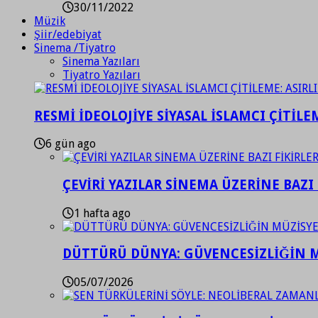
30/11/2022
Müzik
Şiir/edebiyat
Sinema /Tiyatro
Sinema Yazıları
Tiyatro Yazıları
RESMİ İDEOLOJİYE SİYASAL İSLAMCI ÇİTİLE
6 gün ago
ÇEVİRİ YAZILAR SİNEMA ÜZERİNE BAZI 
1 hafta ago
DÜTTÜRÜ DÜNYA: GÜVENCESİZLİĞİN M
05/07/2026