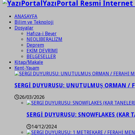
YazıPortal Resmi İnternet 
ANASAYFA
Bilim ve Teknoloji
Dosyalar
Hafıza-i Beşer
NEOLİBERALİZM
Deprem
EKİM DEVRİMİ
BELGESELLER
Kitap/Makale
Kent-Yaşam
SERGİ DUYURUSU: UNUTULMUŞ ORMAN / 
26/03/2026
SERGİ DUYURUSU: SNOWFLAKES (KAR T
14/12/2024