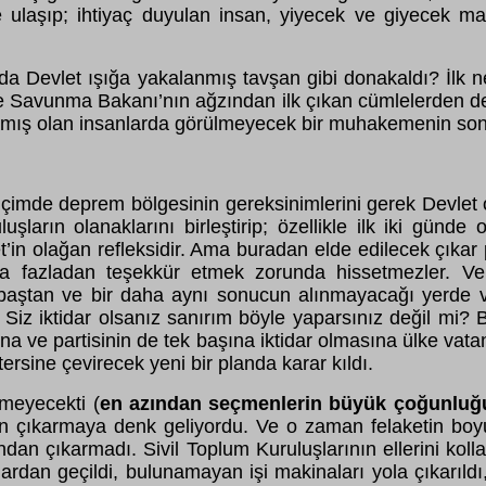
 ulaşıp; ihtiyaç duyulan insan, yiyecek ve giyecek mad
 da Devlet ışığa yakalanmış tavşan gibi donakaldı? İlk 
 ve Savunma Bakanı’nın ağzından ilk çıkan cümlelerden de a
amış olan insanlarda görülmeyecek bir muhakemenin sonu
r biçimde deprem bölgesinin gereksinimlerini gerek Devlet
ların olanaklarını birleştirip; özellikle ilk iki günd
n olağan refleksidir. Ama buradan elde edilecek çıkar pe
ara fazladan teşekkür etmek zorunda hissetmezler. Ve
eni baştan ve bir daha aynı sonucun alınmayacağı yerde
. Siz iktidar olsanız sanırım böyle yaparsınız değil m
a ve partisinin de tek başına iktidar olmasına ülke vata
rsine çevirecek yeni bir planda karar kıldı.
rmeyecekti (
en azından seçmenlerin büyük çoğunluğ
an çıkarmaya denk geliyordu. Ve o zaman felaketin boyu
ından çıkarmadı. Sivil Toplum Kuruluşlarının ellerini kolla
rdan geçildi, bulunamayan işi makinaları yola çıkarıldı,