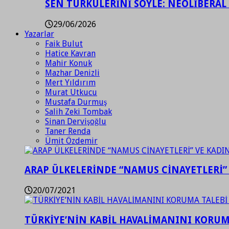
SEN TÜRKÜLERİNİ SÖYLE: NEOLİBERAL
29/06/2026
Yazarlar
Faik Bulut
Hatice Kavran
Mahir Konuk
Mazhar Denizli
Mert Yıldırım
Murat Utkucu
Mustafa Durmuş
Salih Zeki Tombak
Sinan Dervişoğlu
Taner Renda
Ümit Özdemir
ARAP ÜLKELERİNDE “NAMUS CİNAYETLERİ”
20/07/2021
TÜRKİYE’NİN KABİL HAVALİMANINI KORUMA