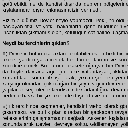
götürebildi, ne de kendisi dışında deprem bölgelerine
kışlalarından dışarı çıkmasına izin vermedi.
Bizim bildiğimiz Devlet böyle yapmazdı. Peki, ne oldu
başlayan etkili ve yetkili bakanların, genel müdürlerin
insanlıktan çıkmamış olan, kötülüğün saf haline ulaşm
Neydi bu tercihlerin şıkları?
A) Devletin bütün olanakları ile olabilecek en hızlı bi
üzere, yardım yapabilecek her türden kurum ve kuruluş
koordine etmek. Bu durum, felakete uğrayan her Devlet’i
da böyle davranacağı için, ülke vatandaşları, iktid
kurtardıktan sonra; ilk iş olarak, yıkılan şehirleri y
karşılığı olmadan çok olağan bir şeymiş gibi devreder
yapılacak seçimlerde kendisinin tek adamlığına devamın
nedenle başka bir şık üzerinde düşündü ve bu durumu te
B) İlk tercihinde seçmenler, kendisini Mehdi olarak gö
çıkarmaktı. Ve bu ilk plan sıradan bir şapkadan tavş
reflekslerinin çalışmamasını sağladı. Askerleri kışlalar
sonunda artık Devlet’i devreye soktu. Gidilemeyen yolla