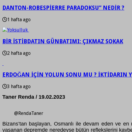
DANTON-ROBESPİERRE PARADOKSU” NEDİR ?
1 hafta ago
BİR İSTİBDATIN GÜNBATIMI: ÇIKMAZ SOKAK
2 hafta ago
ERDOĞAN İÇİN YOLUN SONU MU ? İKTİDARIN Y
3 hafta ago
Taner Renda / 19.02.2023
@RendaTaner
Bizans’tan başlayan, Osmanlı ile devam eden ve en ni
yaşanan depremde neredeyse bütün reflekslerini kaybetmi