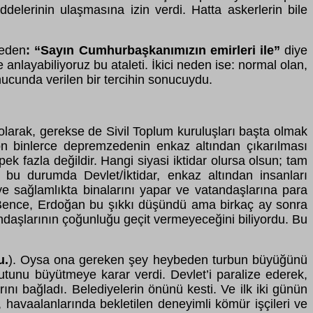
delerinin ulaşmasına izin verdi. Hatta askerlerin bile
neden
: “Sayın Cumhurbaşkanımızın emirleri ile”
diye
nlayabiliyoruz bu ataleti. İkici neden ise: normal olan,
cunda verilen bir tercihin sonucuydu.
 olarak, gerekse de Sivil Toplum kuruluşları başta olmak
e on binlerce depremzedenin enkaz altından çıkarılması
k fazla değildir. Hangi siyasi iktidar olursa olsun; tam
 bu durumda Devlet/İktidar, enkaz altından insanları
 ve sağlamlıkta binalarını yapar ve vatandaşlarına para
i? Bence, Erdoğan bu şıkkı düşündü ama birkaç ay sonra
ndaşlarının çoğunluğu geçit vermeyeceğini biliyordu. Bu
u.
). Oysa ona gereken şey heybeden turbun büyüğünü
tunu büyütmeye karar verdi. Devlet’i paralize ederek,
rını bağladı. Belediyelerin önünü kesti. Ve ilk iki günün
 havaalanlarında bekletilen deneyimli kömür işçileri ve