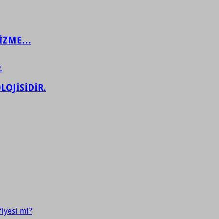
ŞİZME…
LOJİSİDİR.