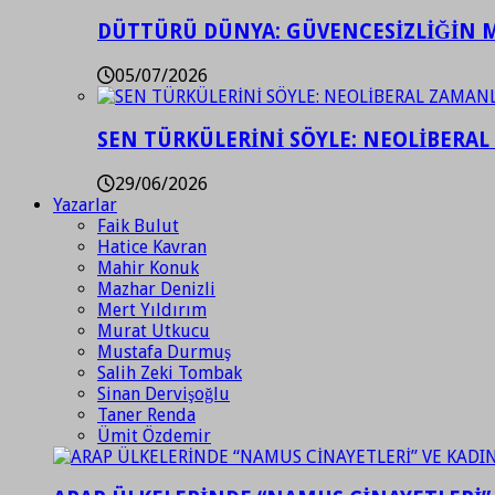
DÜTTÜRÜ DÜNYA: GÜVENCESİZLİĞİN M
05/07/2026
SEN TÜRKÜLERİNİ SÖYLE: NEOLİBERAL
29/06/2026
Yazarlar
Faik Bulut
Hatice Kavran
Mahir Konuk
Mazhar Denizli
Mert Yıldırım
Murat Utkucu
Mustafa Durmuş
Salih Zeki Tombak
Sinan Dervişoğlu
Taner Renda
Ümit Özdemir