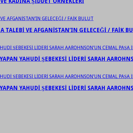
 VE KADINA ŞİDDET ÖRNEKLERİ
 TALEBİ VE AFGANİSTAN’IN GELECEĞİ / FAİK B
YAPAN YAHUDİ ŞEBEKESİ LİDERİ SARAH AAROHNSO
YAPAN YAHUDİ ŞEBEKESİ LİDERİ SARAH AAROHNSO