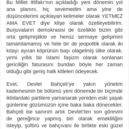
Bu Millet İttifakı’nın açıkladığı yeni dönemin yol
ana planını, hiç sevemedim ama yine de
düşüncelerimi açıklayan kelimeler olarak YETMEZ
AMA EVET diye klişe olarak özetleyebilirim.
Burjuvaların demokrasisi de özellikle bizim gibi
orta gelişmişlikte ve henüz sermaye gelişimini
tamamlamamış ve hele bir de jeopolitik olarak iki
kıtayı ayıran köprünün başı olagelmiş ülke olarak,
yirmi yıllık bir İslami faşizm olarak sonlanan
gericiliğin faturasını bundan böyle her zaman
olduğu gibi geniş halk kitleleri ödeyecek.
Evet, Devlet Bahçeli’ye yakın yönetim
kademesinin bir bölümü yeni dönemde bir biçimde
iktidardaki partilere yamanarak yeniden eski şaşalı
günlerine gözümüzün içine baka baka dönecekler.
Bahçeli ise sanırım artık Devlet’ten son görevini
de gereğince yapmış biri olarak emekliliğini
isteyip, şoförü ve bahçıvanı ile birlikte eski güzel