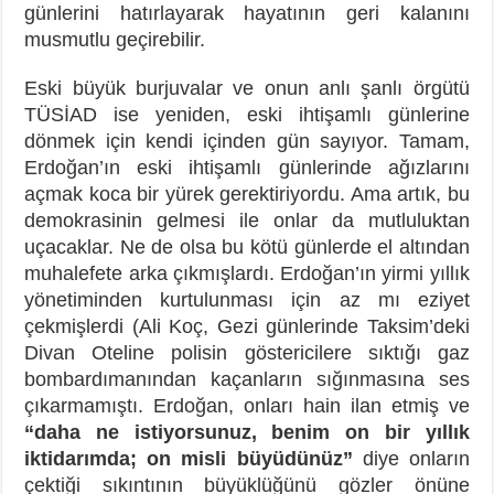
günlerini hatırlayarak hayatının geri kalanını
musmutlu geçirebilir.
Eski büyük burjuvalar ve onun anlı şanlı örgütü
TÜSİAD ise yeniden, eski ihtişamlı günlerine
dönmek için kendi içinden gün sayıyor. Tamam,
Erdoğan’ın eski ihtişamlı günlerinde ağızlarını
açmak koca bir yürek gerektiriyordu. Ama artık, bu
demokrasinin gelmesi ile onlar da mutluluktan
uçacaklar. Ne de olsa bu kötü günlerde el altından
muhalefete arka çıkmışlardı. Erdoğan’ın yirmi yıllık
yönetiminden kurtulunması için az mı eziyet
çekmişlerdi (Ali Koç, Gezi günlerinde Taksim’deki
Divan Oteline polisin göstericilere sıktığı gaz
bombardımanından kaçanların sığınmasına ses
çıkarmamıştı. Erdoğan, onları hain ilan etmiş ve
“daha ne istiyorsunuz, benim on bir yıllık
iktidarımda; on misli büyüdünüz”
diye onların
çektiği sıkıntının büyüklüğünü gözler önüne