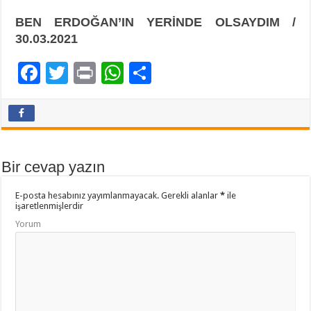
BEN ERDOĞAN’IN YERİNDE OLSAYDIM /
30.03.2021
F
T
Pr
W
P
ac
wi
in
h
a
e
tt
t
at
yl
b
er
sA
aş
o
p
Bir cevap yazın
o
p
E-posta hesabınız yayımlanmayacak.
Gerekli alanlar
*
ile
k
işaretlenmişlerdir
Yorum