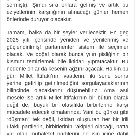
sermişti). Şimdi sıra onlara gelmiş ve artık bu
eziyetlerinin karşılığının alınacağı günler hemen
önlerinde duruyor olacaktır.
Tamam, halka da bir şeyler verilecektir. En geç
2025 yılı içerisinde yeniden ve yenilenmiş ve
güçlendirilmiş! parlamenter sistem ile seçimler
olacak. Ve doğal olarak bunca yılın pisliğinin bir
kısmını temizlemek bile iktidarı yıpratacaktır. Bu
nedenle onlar da kesenin ağzını açacak. Halkın bu
gün Millet İttifakı’nın vaatlerin, iki sene sonra
yerine getirilip getirilmediğini sorgulayacaklarının
bilincinde olacaklarını düşünebiliriz. Ama asıl
mesele ise artık Millet İttifakı’nın bir bütün olarak
değil de, büyük bir olasılıkla birbirlerine karşı
mücadele edecek olmalarında. Yani bu günkü gibi
“düşman” tek değil, iktidarı oluşturan her bir irili
ufaklı partilerin, birbirlerinin rakipleri olacağı, hatta
var olan muhalefet partilerini de işin içine dahil