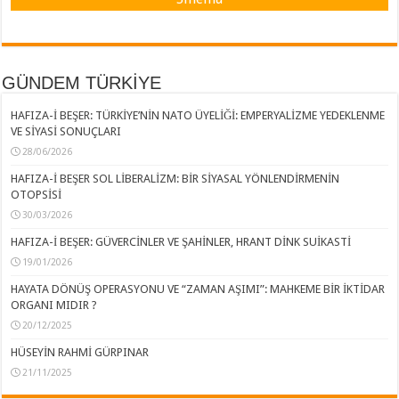
GÜNDEM TÜRKİYE
HAFIZA-İ BEŞER: TÜRKİYE’NİN NATO ÜYELİĞİ: EMPERYALİZME YEDEKLENME
VE SİYASİ SONUÇLARI
28/06/2026
HAFIZA-İ BEŞER SOL LİBERALİZM: BİR SİYASAL YÖNLENDİRMENİN
OTOPSİSİ
30/03/2026
HAFIZA-İ BEŞER: GÜVERCİNLER VE ŞAHİNLER, HRANT DİNK SUİKASTİ
19/01/2026
HAYATA DÖNÜŞ OPERASYONU VE “ZAMAN AŞIMI”: MAHKEME BİR İKTİDAR
ORGANI MIDIR ?
20/12/2025
HÜSEYİN RAHMİ GÜRPINAR
21/11/2025