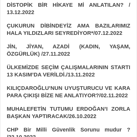
DİSTOPİK BİR HİKAYE Mİ ANLATILAN? /
13.12.2022
ÇUKURUN DİBİNDEYİZ AMA BAZILARIMIZ
HALA YILDIZLARI SEYREDİYOR*/07.12.2022
JİN, JİYAN, AZADİ (KADIN, YAŞAM,
ÖZGÜRLÜK) /27.11.2022
ÜLKEMİZDE SEÇİM ÇALIŞMALARININ STARTI
13 KASIM’DA VERİLDİ./13.11.2022
KILIÇDAROĞLU’NUN UYUŞTURUCU VE KARA
PARA ÇIKIŞI BİZE NE ANLATIYOR?/02.11.2022
MUHALEFETİN TUTUMU ERDOĞAN’I ZORLA
BAŞKAN YAPTIRACAK/26.10.2022
CHP Bir Milli Güvenlik Sorunu mudur ?
/22.10.2022