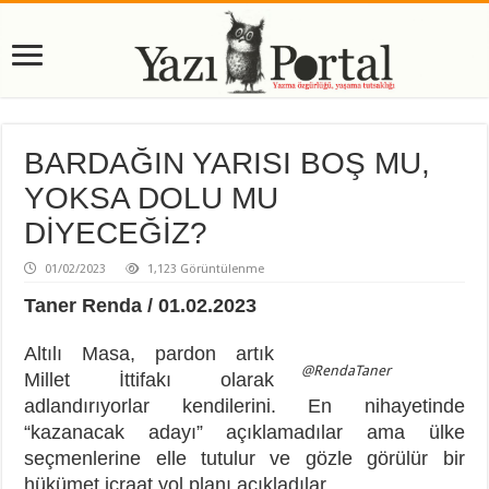
BARDAĞIN YARISI BOŞ MU,
YOKSA DOLU MU
DİYECEĞİZ?
01/02/2023
1,123 Görüntülenme
Taner Renda / 01.02.2023
Altılı Masa, pardon artık
@RendaTaner
Millet İttifakı olarak
adlandırıyorlar kendilerini. En nihayetinde
“kazanacak adayı” açıklamadılar ama ülke
seçmenlerine elle tutulur ve gözle görülür bir
hükümet icraat yol planı açıkladılar.