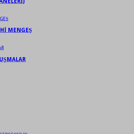
ANELERİ)
AHİ MENGEŞ
LUŞMALAR