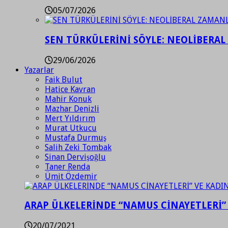
05/07/2026
SEN TÜRKÜLERİNİ SÖYLE: NEOLİBERAL
29/06/2026
Yazarlar
Faik Bulut
Hatice Kavran
Mahir Konuk
Mazhar Denizli
Mert Yıldırım
Murat Utkucu
Mustafa Durmuş
Salih Zeki Tombak
Sinan Dervişoğlu
Taner Renda
Ümit Özdemir
ARAP ÜLKELERİNDE “NAMUS CİNAYETLERİ”
20/07/2021