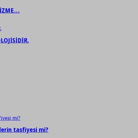
ŞİZME…
LOJİSİDİR.
erin tasfiyesi mi?