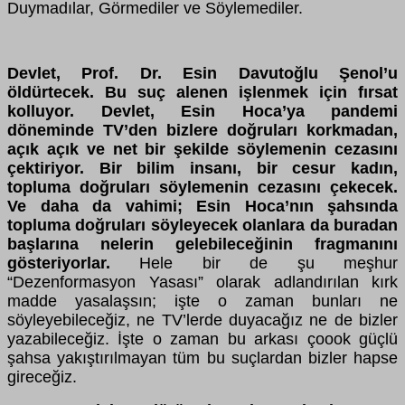
Duymadılar, Görmediler ve Söylemediler.
Devlet, Prof. Dr. Esin Davutoğlu Şenol’u
öldürtecek. Bu suç alenen işlenmek için fırsat
kolluyor. Devlet, Esin Hoca’ya pandemi
döneminde TV’den bizlere doğruları korkmadan,
açık açık ve net bir şekilde söylemenin cezasını
çektiriyor. Bir bilim insanı, bir cesur kadın,
topluma doğruları söylemenin cezasını çekecek.
Ve daha da vahimi; Esin Hoca’nın şahsında
topluma doğruları söyleyecek olanlara da buradan
başlarına nelerin gelebileceğinin fragmanını
gösteriyorlar.
Hele bir de şu meşhur
“Dezenformasyon Yasası” olarak adlandırılan kırk
madde yasalaşsın; işte o zaman bunları ne
söyleyebileceğiz, ne TV’lerde duyacağız ne de bizler
yazabileceğiz. İşte o zaman bu arkası çoook güçlü
şahsa yakıştırılmayan tüm bu suçlardan bizler hapse
gireceğiz.