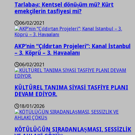
Tarlabaşı: Kentsel dönüşüm mü? Kürt
emekçilerin tasfiyesi mi?
06/02/2021
AKP’nin “Çıldırtan Projeleri”; Kanal İstanbul
– 3. Köprü – 3. Havaalanı
06/02/2021
KÜLTÜREL TANIMA SİYASİ TASFİYE PLANI
DEVAM EDİYOR.
18/01/2026
KÖTÜLÜĞÜN SIRADANLAŞMASI, SESSİZLİK