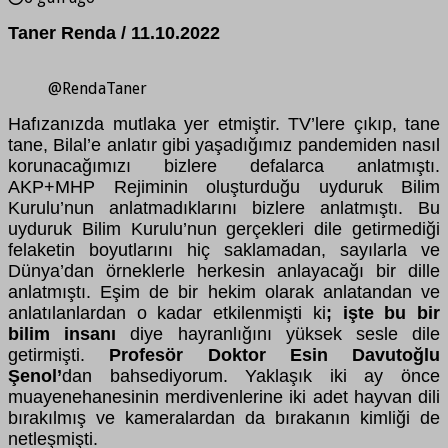
Taner Renda / 11.10.2022
@RendaTaner
Hafızanızda mutlaka yer etmiştir. TV’lere çıkıp, tane
tane, Bilal’e anlatır gibi yaşadığımız pandemiden nasıl
korunacağımızı bizlere defalarca anlatmıştı.
AKP+MHP Rejiminin oluşturduğu uyduruk Bilim
Kurulu’nun anlatmadıklarını bizlere anlatmıştı. Bu
uyduruk Bilim Kurulu’nun gerçekleri dile getirmediği
felaketin boyutlarını hiç saklamadan, sayılarla ve
Dünya’dan örneklerle herkesin anlayacağı bir dille
anlatmıştı. Eşim de bir hekim olarak anlatandan ve
anlatılanlardan o kadar etkilenmişti ki
; işte bu bir
bilim insanı
diye hayranlığını yüksek sesle dile
getirmişti.
Profesör Doktor Esin Davutoğlu
Şenol’
dan bahsediyorum. Yaklaşık iki ay önce
muayenehanesinin merdivenlerine iki adet hayvan dili
bırakılmış ve kameralardan da bırakanın kimliği de
netleşmişti.