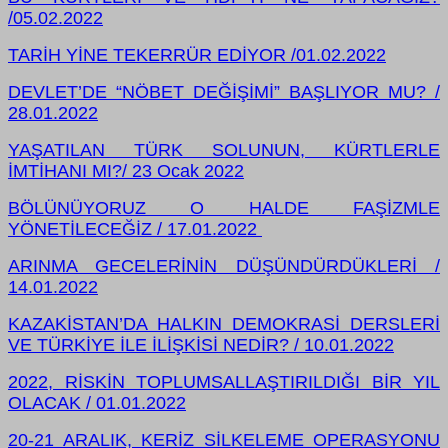
/05.02.2022
TARİH YİNE TEKERRÜR EDİYOR /01.02.2022
DEVLET’DE “NÖBET DEĞİŞİMİ” BAŞLIYOR MU? /
28.01.2022
YAŞATILAN TÜRK SOLUNUN, KÜRTLERLE
İMTİHANI MI?/ 23 Ocak 2022
BÖLÜNÜYORUZ O HALDE FAŞİZMLE
YÖNETİLECEĞİZ / 17.01.2022
ARINMA GECELERİNİN DÜŞÜNDÜRDÜKLERİ /
14.01.2022
KAZAKİSTAN’DA HALKIN DEMOKRASİ DERSLERİ
VE TÜRKİYE İLE İLİŞKİSİ NEDİR? / 10.01.2022
2022, RİSKİN TOPLUMSALLAŞTIRILDIĞI BİR YIL
OLACAK / 01.01.2022
20-21 ARALIK, KERİZ SİLKELEME OPERASYONU