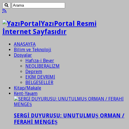
YazıPortal Resmi
İnternet Sayfasıdır
ANASAYFA
Bilim ve Teknoloji
Dosyalar
Hafıza-i Beşer
NEOLİBERALİZM
Deprem
EKİM DEVRİMİ
BELGESELLER
Kitap/Makale
Kent-Yaşam
SERGİ DUYURUSU: UNUTULMUŞ ORMAN /
FERAHİ MENGEŞ