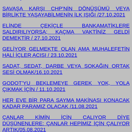
SAVAŞA KARŞI CHP’NİN DÖNÜŞÜMÜ VEYA
BİRLİKTE YAŞAYABİLMENİN İLK IŞIĞI /
27.10.2021
ELİNDE ÇEKİÇLE BANKAMATİKLERE
SALDIRILIYORSA; KAÇMA VAKTİNİZ GELDİ
DEMEKTİR / 27.10.2021
GELİYOR GELMEKTE OLAN AMA MUHALEFETİN
HALİ İÇLER ACISI / 23.10.2021
SADAT, SEDAT, DARBE VEYA SOKAĞIN ORTAK
SESİ OLMAK/16.10.2021
GODOT’YU BEKLEMEYE GEREK YOK, YOLA
ÇIKMAK İÇİN / 11.10.2021
HER EVE BİR PARA SAYMA MAKİNASI KONACAK
KADAR PARAMIZ OLACAK /11.08.2021
ÇANLAR KİMİN İÇİN ÇALIYOR DİYE
DÜŞÜNENLERE: ÇANLAR HEPİMİZ İÇİN
ÇALIYOR
ARTIK/05.08.2021