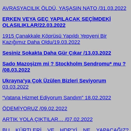
AVRASYACILIK ÖLDÜ, YAŞASIN NATO /31.03.2022
ERKEN VEYA GEÇ YAPILACAK SEÇİMDEKİ
OLASILIKLAR/22.03.2022
1915 Çanakkale Köprüsü Yapıldı Yepyeni Bir
Kazığımız Daha Oldu/19.03.2022
Sesiniz Sokakta Daha Gür Çıkar /13.03.2022
Sado Mazoşizm mi ? Stockholm Sendromu* mu ?
/08.03.2022
Ukrayna’ya Çok Üzülen Bizleri Seviyorum
03.03.2022
“Vatana Hizmet Ediyorum Sandım” 18.02.2022
ÖDEMİYORUZ /09.02.2022
ARTIK YOLA ÇIKTILAR… /07.02.2022
BU KÜRTLERİ VE HDP’Yİ NE YAPACAĞIZ?