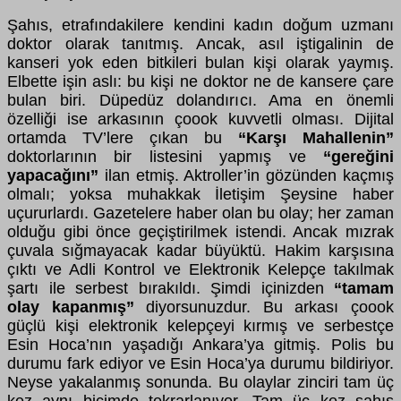
Şahıs, etrafındakilere kendini kadın doğum uzmanı
doktor olarak tanıtmış. Ancak, asıl iştigalinin de
kanseri yok eden bitkileri bulan kişi olarak yaymış.
Elbette işin aslı: bu kişi ne doktor ne de kansere çare
bulan biri. Düpedüz dolandırıcı. Ama en önemli
özelliği ise arkasının çoook kuvvetli olması. Dijital
ortamda TV’lere çıkan bu
“Karşı Mahallenin”
doktorlarının bir listesini yapmış ve
“gereğini
yapacağını”
ilan etmiş. Aktroller’in gözünden kaçmış
olmalı; yoksa muhakkak İletişim Şeysine haber
uçururlardı. Gazetelere haber olan bu olay; her zaman
olduğu gibi önce geçiştirilmek istendi. Ancak mızrak
çuvala sığmayacak kadar büyüktü. Hakim karşısına
çıktı ve Adli Kontrol ve Elektronik Kelepçe takılmak
şartı ile serbest bırakıldı. Şimdi içinizden
“tamam
olay kapanmış”
diyorsunuzdur. Bu arkası çoook
güçlü kişi elektronik kelepçeyi kırmış ve serbestçe
Esin Hoca’nın yaşadığı Ankara’ya gitmiş. Polis bu
durumu fark ediyor ve Esin Hoca’ya durumu bildiriyor.
Neyse yakalanmış sonunda. Bu olaylar zinciri tam üç