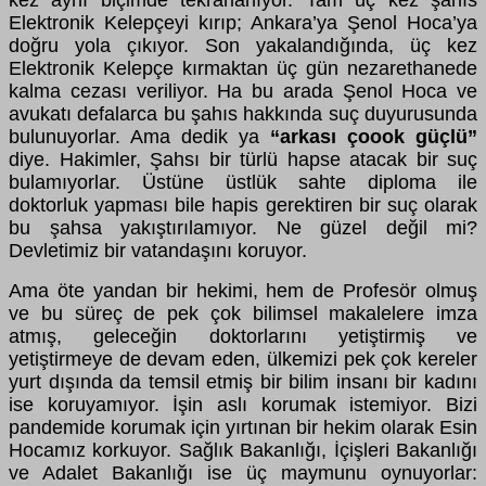
kez aynı biçimde tekrarlanıyor. Tam üç kez şahıs
Elektronik Kelepçeyi kırıp; Ankara’ya Şenol Hoca’ya
doğru yola çıkıyor. Son yakalandığında, üç kez
Elektronik Kelepçe kırmaktan üç gün nezarethanede
kalma cezası veriliyor. Ha bu arada Şenol Hoca ve
avukatı defalarca bu şahıs hakkında suç duyurusunda
bulunuyorlar. Ama dedik ya
“arkası çoook güçlü”
diye. Hakimler, Şahsı bir türlü hapse atacak bir suç
bulamıyorlar. Üstüne üstlük sahte diploma ile
doktorluk yapması bile hapis gerektiren bir suç olarak
bu şahsa yakıştırılamıyor. Ne güzel değil mi?
Devletimiz bir vatandaşını koruyor.
Ama öte yandan bir hekimi, hem de Profesör olmuş
ve bu süreç de pek çok bilimsel makalelere imza
atmış, geleceğin doktorlarını yetiştirmiş ve
yetiştirmeye de devam eden, ülkemizi pek çok kereler
yurt dışında da temsil etmiş bir bilim insanı bir kadını
ise koruyamıyor. İşin aslı korumak istemiyor. Bizi
pandemide korumak için yırtınan bir hekim olarak Esin
Hocamız korkuyor. Sağlık Bakanlığı, İçişleri Bakanlığı
ve Adalet Bakanlığı ise üç maymunu oynuyorlar: