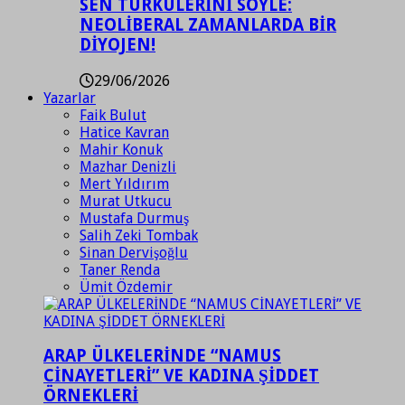
SEN TÜRKÜLERİNİ SÖYLE:
NEOLİBERAL ZAMANLARDA BİR
DİYOJEN!
29/06/2026
Yazarlar
Faik Bulut
Hatice Kavran
Mahir Konuk
Mazhar Denizli
Mert Yıldırım
Murat Utkucu
Mustafa Durmuş
Salih Zeki Tombak
Sinan Dervişoğlu
Taner Renda
Ümit Özdemir
ARAP ÜLKELERİNDE “NAMUS
CİNAYETLERİ” VE KADINA ŞİDDET
ÖRNEKLERİ