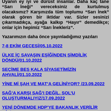
Uyanın ey iyi ve dürüst insanlar. Daha kaç tane
“Sarı İneği” vereceksiniz de kurtulmuş
olacaksınız? Karşınızda tüm toplumu “Sarı İnek”
olarak gören bir iktidar var. Sizler sesinizi
çıkarmadıkça, ayağa kalkıp “Hayır” demedikçe;
onlar için hepimiz “Sarı İnekleriz”.
Yazarımızın daha önce yayınladığımız yazıları
7-8 EKİM GECESİ/05.10.2022
ÜLKE İÇ SAVAŞIN EŞİĞİNDEN ŞİMDİLİK
DÖNDÜ/01.10.2022
SEÇİME BEŞ KALA SİYASETİMİZİN
AHVALİ/01.10.2022
YİNE Mİ ŞAH VE MAT’A GELİNİYOR? /23.09.2022
SAĞ’A KARŞI SAĞ’I DEĞİL, SOL’U
OLUŞTURMALIYIZ/17.09.2022
YENİ DÖNEMDE HDP’YE BAKANLIK VERİLİR