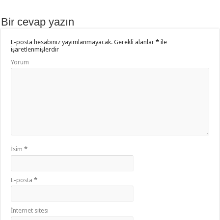
b
er
sA
aş
o
p
Bir cevap yazın
o
p
E-posta hesabınız yayımlanmayacak.
Gerekli alanlar
*
ile
k
işaretlenmişlerdir
Yorum
İsim
*
E-posta
*
İnternet sitesi