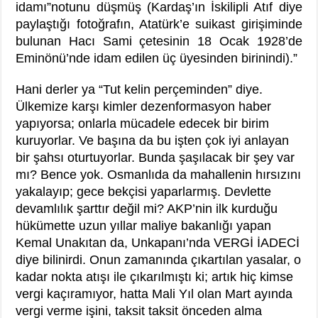
idamı”notunu düşmüş (Kardaş’ın İskilipli Atıf diye
paylaştığı fotoğrafın, Atatürk’e suikast girişiminde
bulunan Hacı Sami çetesinin 18 Ocak 1928’de
Eminönü’nde idam edilen üç üyesinden birinindi).”
Hani derler ya “Tut kelin perçeminden” diye.
Ülkemize karşı kimler dezenformasyon haber
yapıyorsa; onlarla mücadele edecek bir birim
kuruyorlar. Ve başına da bu işten çok iyi anlayan
bir şahsı oturtuyorlar. Bunda şaşılacak bir şey var
mı? Bence yok. Osmanlıda da mahallenin hırsızını
yakalayıp; gece bekçisi yaparlarmış. Devlette
devamlılık şarttır değil mi? AKP’nin ilk kurduğu
hükümette uzun yıllar maliye bakanlığı yapan
Kemal Unakıtan da, Unkapanı’nda VERGİ İADECİ
diye bilinirdi. Onun zamanında çıkartılan yasalar, o
kadar nokta atışı ile çıkarılmıştı ki; artık hiç kimse
vergi kaçıramıyor, hatta Mali Yıl olan Mart ayında
vergi verme işini, taksit taksit önceden alma