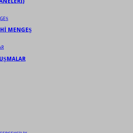
ANELERİ)
AHİ MENGEŞ
LUŞMALAR