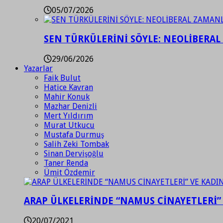
05/07/2026
SEN TÜRKÜLERİNİ SÖYLE: NEOLİBERAL
29/06/2026
Yazarlar
Faik Bulut
Hatice Kavran
Mahir Konuk
Mazhar Denizli
Mert Yıldırım
Murat Utkucu
Mustafa Durmuş
Salih Zeki Tombak
Sinan Dervişoğlu
Taner Renda
Ümit Özdemir
ARAP ÜLKELERİNDE “NAMUS CİNAYETLERİ”
20/07/2021