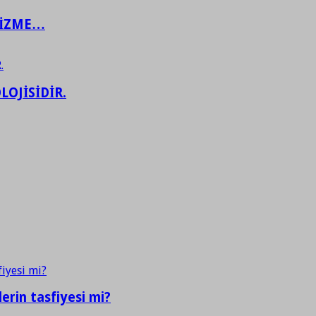
ŞİZME…
LOJİSİDİR.
erin tasfiyesi mi?