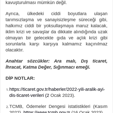
kavuşturulması mümkün değil.
Ayrıca, ülkedeki ciddi boyutlara ulaşan
tarımsızlaşma ve sanayisizleşme süreceği gibi,
halkımız ciddi bir yoksullaşmaya maruz kalacak,
iklim krizi ve savaşlar da dikkate alındığında uzak
olmayan bir gelecekte gıda ve açlık krizi gibi
sorunlarla karşı karşıya kalmamız kaçınılmaz
olacaktır.
Anahtar sözcükler: Ara malı, Dış ticaret,
İhracat, Katma Değer, Sığınmacı emeği.
DİP NOTLAR:
https://ticaret.gov.tr/haberler/2022-yili-aralik-ayi-
dis-ticaret-verileri (2
Ocak 2023).
TCMB, Ödemeler Dengesi istatistikleri (Kasım
2022),
https://www.tcmb.gov.tr
(16 Ocak 2023).