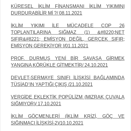
KÜRESEL İKLİM FİNANSMANI İKLİM YIKIMINI
DURDURABİLİR Mİ ?/ 08.11.2021
İKLİM YIKIMI İLE MÜCADELE COP 26
TOPLANTILARINA SIĞMAZ (1) &#8220;NET
SIFIR&#8221; EMİSYON DEĞİL, GERÇEK SIFIR;
EMİSYON GEREKİYOR !/01.11.2021
PROF. DURMUŞ YENİ BİR SAVAŞA GİRMEK
YANGINA KÖRÜKLE GİTMEKTİR/ 24.10.2021
DEVLET-SERMAYE SINIFI İLİŞKİSİ BAĞLAMINDA
TÜSİAD’IN YAPTIĞI ÇIKIŞ /
21.10.2021
VERGİDE EKLEKTİK POPÜLİZM (MIZRAK ÇUVALA
SIĞMIYOR)/ 17.10.2021
İKLİM GÖÇMENLERİ (İKLİM KRİZİ, GÖÇ VE
SIĞINMACI İLİŞKİSİ-2)/10.10.2021