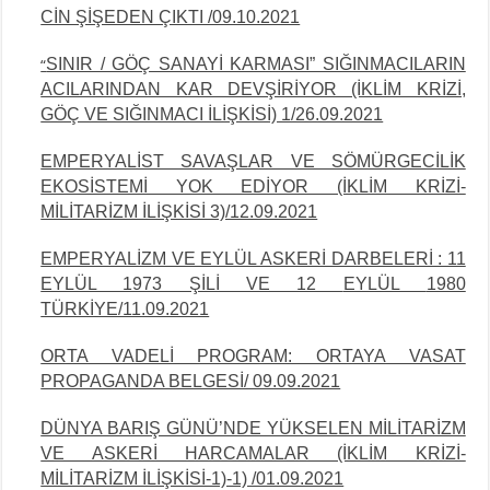
CİN ŞİŞEDEN ÇIKTI /09.10.2021
SINIR / GÖÇ SANAYİ KARMASI” SIĞINMACILARIN
“
ACILARINDAN KAR DEVŞİRİYOR (İKLİM KRİZİ,
GÖÇ VE SIĞINMACI İLİŞKİSİ) 1/26.09.2021
EMPERYALİST SAVAŞLAR VE SÖMÜRGECİLİK
EKOSİSTEMİ YOK EDİYOR (İKLİM KRİZİ-
MİLİTARİZM İLİŞKİSİ 3)/12.09.2021
EMPERYALİZM VE EYLÜL ASKERİ DARBELERİ : 11
EYLÜL 1973 ŞİLİ VE 12
EYLÜL
1980
TÜRKİYE/11.09.2021
ORTA VADELİ PROGRAM: ORTAYA VASAT
PROPAGANDA BELGESİ/ 09.09.2021
DÜNYA BARIŞ GÜNÜ’NDE YÜKSELEN MİLİTARİZM
VE ASKERİ
HARCAMALAR (İKLİM KRİZİ-
MİLİTARİZM İLİŞKİSİ-1)-1) /01.09.2021