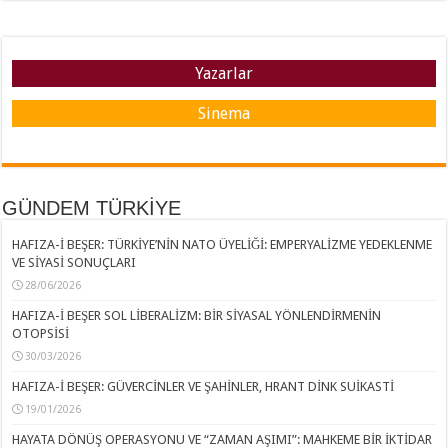
Yazarlar
Sinema
GÜNDEM TÜRKİYE
HAFIZA-İ BEŞER: TÜRKİYE’NİN NATO ÜYELİĞİ: EMPERYALİZME YEDEKLENME
VE SİYASİ SONUÇLARI
28/06/2026
HAFIZA-İ BEŞER SOL LİBERALİZM: BİR SİYASAL YÖNLENDİRMENİN
OTOPSİSİ
30/03/2026
HAFIZA-İ BEŞER: GÜVERCİNLER VE ŞAHİNLER, HRANT DİNK SUİKASTİ
19/01/2026
HAYATA DÖNÜŞ OPERASYONU VE “ZAMAN AŞIMI”: MAHKEME BİR İKTİDAR