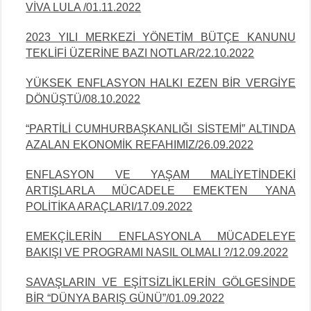
VİVA LULA /01.11.2022
2023 YILI MERKEZİ YÖNETİM BÜTÇE KANUNU
TEKLİFİ ÜZERİNE BAZI NOTLAR/22.10.2022
YÜKSEK ENFLASYON HALKI EZEN BİR VERGİYE
DÖNÜŞTÜ/08.10.2022
“PARTİLİ CUMHURBAŞKANLIĞI SİSTEMİ” ALTINDA
AZALAN EKONOMİK REFAHIMIZ/26.09.2022
ENFLASYON VE YAŞAM MALİYETİNDEKİ
ARTIŞLARLA MÜCADELE EMEKTEN YANA
POLİTİKA ARAÇLARI/17.09.2022
EMEKÇİLERİN ENFLASYONLA MÜCADELEYE
BAKIŞI VE PROGRAMI NASIL OLMALI ?/12.09.2022
SAVAŞLARIN VE EŞİTSİZLİKLERİN GÖLGESİNDE
BİR “DÜNYA BARIŞ GÜNÜ”/01.09.2022