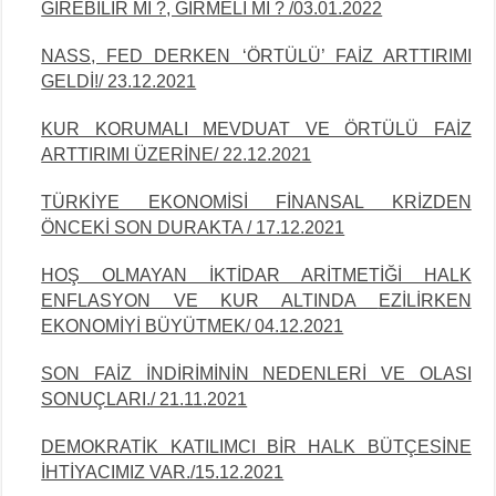
GİREBİLİR Mİ ?, GİRMELİ Mİ ? /03.01.2022
NASS, FED DERKEN ‘ÖRTÜLÜ’ FAİZ ARTTIRIMI
GELDİ!/ 23.12.2021
KUR KORUMALI MEVDUAT VE ÖRTÜLÜ FAİZ
ARTTIRIMI ÜZERİNE/ 22.12.2021
TÜRKİYE EKONOMİSİ FİNANSAL KRİZDEN
ÖNCEKİ SON DURAKTA / 17.12.2021
HOŞ OLMAYAN İKTİDAR ARİTMETİĞİ HALK
ENFLASYON VE KUR ALTINDA
EZİLİRKEN
EKONOMİYİ BÜYÜTMEK/ 04.12.2021
SON FAİZ İNDİRİMİNİN NEDENLERİ VE OLASI
SONUÇLARI./ 21.11.2021
DEMOKRATİK KATILIMCI BİR HALK BÜTÇESİNE
İHTİYACIMIZ VAR./15.12.2021