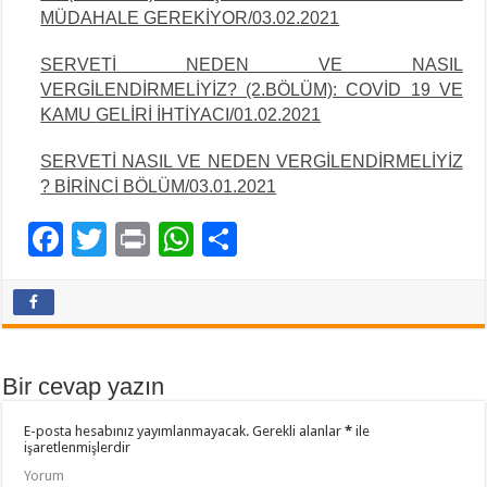
MÜDAHALE GEREKİYOR/03.02.2021
SERVETİ NEDEN VE NASIL
VERGİLENDİRMELİYİZ? (2.BÖLÜM): COVİD 19 VE
KAMU
GELİRİ İHTİYACI/01.02.2021
SERVETİ NASIL VE NEDEN VERGİLENDİRMELİYİZ
? BİRİNCİ BÖLÜM/03.01.2021
F
T
Pr
W
P
ac
wi
in
h
a
e
tt
t
at
yl
b
er
sA
aş
o
p
Bir cevap yazın
o
p
E-posta hesabınız yayımlanmayacak.
Gerekli alanlar
*
ile
k
işaretlenmişlerdir
Yorum