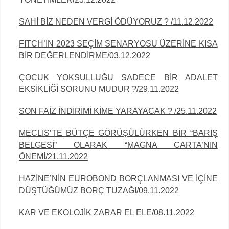
SAHİ BİZ NEDEN VERGİ ÖDÜYORUZ ? /11.12.2022
FITCH’IN 2023 SEÇİM SENARYOSU ÜZERİNE KISA
BİR DEĞERLENDİRME/03.12.2022
ÇOCUK YOKSULLUĞU SADECE BİR ADALET
EKSİKLİĞİ SORUNU MUDUR ?/29.11.2022
SON FAİZ İNDİRİMİ KİME YARAYACAK ? /25.11.2022
MECLİS’TE BÜTÇE GÖRÜŞÜLÜRKEN BİR “BARIŞ
BELGESİ” OLARAK “MAGNA CARTA’NIN
ÖNEMİ/21.11.2022
HAZİNE’NİN EUROBOND BORÇLANMASI VE İÇİNE
DÜŞTÜĞÜMÜZ BORÇ TUZAĞI/09.11.2022
KAR VE EKOLOJİK ZARAR EL ELE/08.11.2022