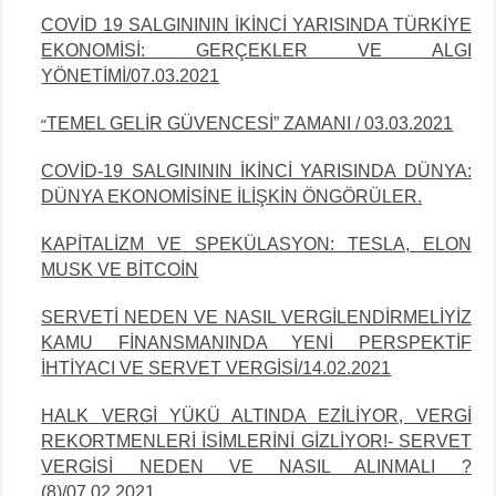
COVİD 19 SALGINININ İKİNCİ YARISINDA TÜRKİYE
EKONOMİSİ: GERÇEKLER VE ALGI
YÖNETİMİ/07.03.2021
TEMEL GELİR GÜVENCESİ” ZAMANI / 03.03.2021
“
COVİD-19 SALGINININ İKİNCİ YARISINDA DÜNYA:
DÜNYA EKONOMİSİNE İLİŞKİN ÖNGÖRÜLER.
KAPİTALİZM VE SPEKÜLASYON: TESLA, ELON
MUSK VE BİTCOİN
SERVETİ NEDEN VE NASIL VERGİLENDİRMELİYİZ
KAMU FİNANSMANINDA YENİ PERSPEKTİF
İHTİYACI VE SERVET VERGİSİ/14.02.2021
HALK VERGİ YÜKÜ ALTINDA EZİLİYOR, VERGİ
REKORTMENLERİ İSİMLERİNİ
GİZLİYOR!- SERVET
VERGİSİ NEDEN VE NASIL ALINMALI ?
(8)/07.02.2021