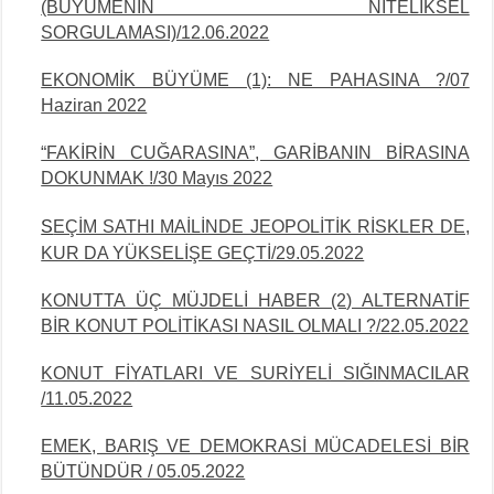
(BÜYÜMENİN NİTELİKSEL
SORGULAMASI)/12.06.2022
EKONOMİK BÜYÜME (1): NE PAHASINA ?/07
Haziran 2022
“FAKİRİN CUĞARASINA”, GARİBANIN BİRASINA
DOKUNMAK !/30 Mayıs 2022
S
EÇİM SATHI MAİLİNDE JEOPOLİTİK RİSKLER DE,
KUR DA YÜKSELİŞE GEÇTİ/29.05.2022
KONUTTA ÜÇ MÜJDELİ HABER (2) ALTERNATİF
BİR KONUT POLİTİKASI NASIL OLMALI ?/22.05.2022
KONUT FİYATLARI VE SURİYELİ SIĞINMACILAR
/11.05.2022
EMEK, BARIŞ VE DEMOKRASİ MÜCADELESİ BİR
BÜTÜNDÜR / 05.05.2022