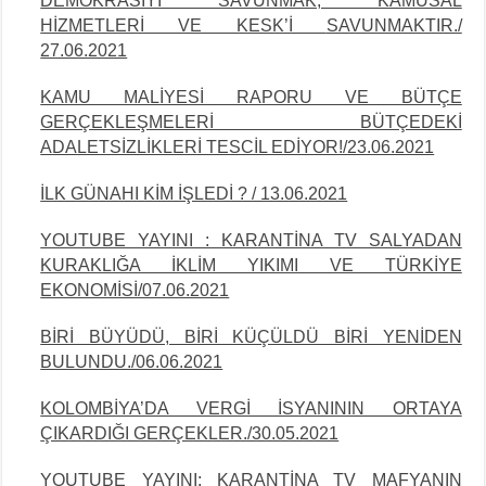
DEMOKRASİYİ SAVUNMAK, KAMUSAL
HİZMETLERİ VE KESK’İ
SAVUNMAKTIR./
27.06.2021
KAMU MALİYESİ RAPORU VE BÜTÇE
GERÇEKLEŞMELERİ BÜTÇEDEKİ
ADALETSİZLİKLERİ TESCİL EDİYOR!/23.06.2021
İLK GÜNAHI KİM İŞLEDİ ? / 13.06.2021
YOUTUBE YAYINI : KARANTİNA TV SALYADAN
KURAKLIĞA İKLİM YIKIMI VE TÜRKİYE
EKONOMİSİ/07.06.2021
BİRİ BÜYÜDÜ, BİRİ KÜÇÜLDÜ BİRİ YENİDEN
BULUNDU./06.06.2021
KOLOMBİYA’DA VERGİ İSYANININ ORTAYA
ÇIKARDIĞI GERÇEKLER./30.05.2021
YOUTUBE YAYINI: KARANTİNA TV MAFYANIN