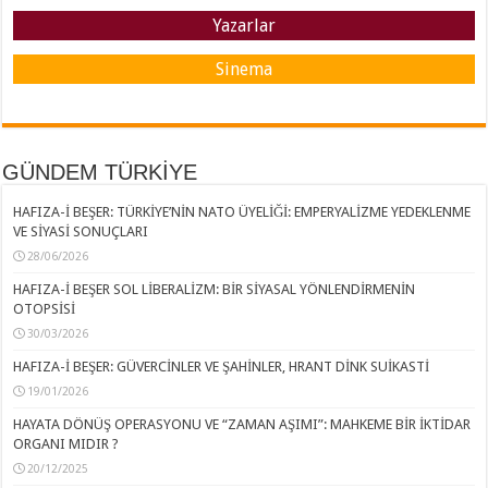
Yazarlar
Sinema
GÜNDEM TÜRKİYE
HAFIZA-İ BEŞER: TÜRKİYE’NİN NATO ÜYELİĞİ: EMPERYALİZME YEDEKLENME
VE SİYASİ SONUÇLARI
28/06/2026
HAFIZA-İ BEŞER SOL LİBERALİZM: BİR SİYASAL YÖNLENDİRMENİN
OTOPSİSİ
30/03/2026
HAFIZA-İ BEŞER: GÜVERCİNLER VE ŞAHİNLER, HRANT DİNK SUİKASTİ
19/01/2026
HAYATA DÖNÜŞ OPERASYONU VE “ZAMAN AŞIMI”: MAHKEME BİR İKTİDAR
ORGANI MIDIR ?
20/12/2025