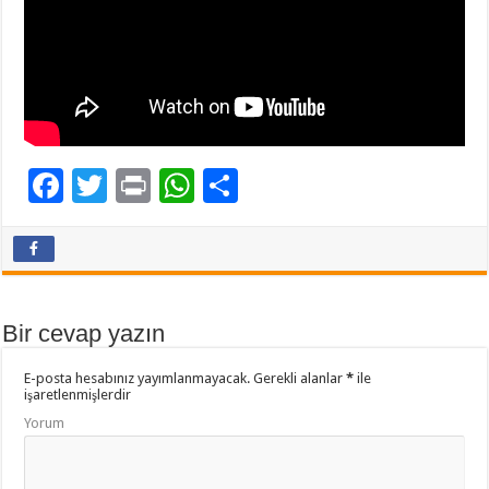
F
T
Pr
W
P
ac
wi
in
h
a
e
tt
t
at
yl
b
er
sA
aş
o
p
Bir cevap yazın
o
p
E-posta hesabınız yayımlanmayacak.
Gerekli alanlar
*
ile
k
işaretlenmişlerdir
Yorum