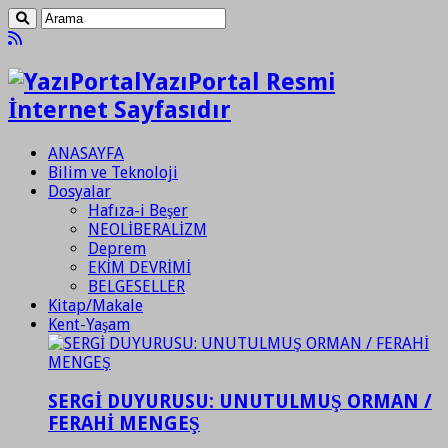
YazıPortal Resmi
İnternet Sayfasıdır
ANASAYFA
Bilim ve Teknoloji
Dosyalar
Hafıza-i Beşer
NEOLİBERALİZM
Deprem
EKİM DEVRİMİ
BELGESELLER
Kitap/Makale
Kent-Yaşam
SERGİ DUYURUSU: UNUTULMUŞ ORMAN /
FERAHİ MENGEŞ