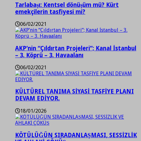
Tarlabaşı: Kentsel dönüşüm mü? Kürt
emekçilerin tasfiyesi mi?
06/02/2021
AKP’nin “Çıldırtan Projeleri”; Kanal İstanbul
– 3. Köprü – 3. Havaalanı
06/02/2021
KÜLTÜREL TANIMA SİYASİ TASFİYE PLANI
DEVAM EDİYOR.
18/01/2026
KÖTÜLÜĞÜN SIRADANLAŞMASI, SESSİZLİK