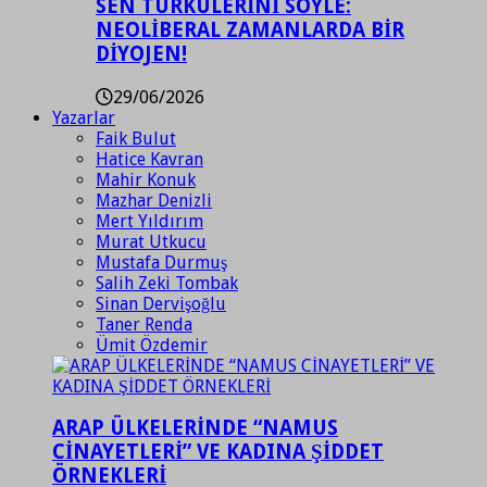
SEN TÜRKÜLERİNİ SÖYLE:
NEOLİBERAL ZAMANLARDA BİR
DİYOJEN!
29/06/2026
Yazarlar
Faik Bulut
Hatice Kavran
Mahir Konuk
Mazhar Denizli
Mert Yıldırım
Murat Utkucu
Mustafa Durmuş
Salih Zeki Tombak
Sinan Dervişoğlu
Taner Renda
Ümit Özdemir
ARAP ÜLKELERİNDE “NAMUS
CİNAYETLERİ” VE KADINA ŞİDDET
ÖRNEKLERİ