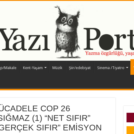
ap/Makale
Kent-Yaşam
Müzik
Şiir/edebiyat
Sinema /Tiyatro
 MÜCADELE COP 26
IĞMAZ (1) “NET SIFIR”
“GERÇEK SIFIR” EMİSYON