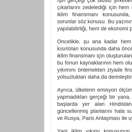
İşin gerçeği çok uluslu şirketle
çıkarlarını zedelediği için he
iklim finansmanı konusunda
sorunlar söz konusu. Bu yazının
yapılabilirliği, hem de ekonomi p
Öncelikle, şu ana kadar hem
kısıntıları konusunda daha önce
iklim finansmanı için oluşturulan 
bu fonun kaynaklarının hem oluş
yıkımını önlemekten ziyade finan
yolsuzlukları daha da derinleştiric
Ayrıca, ülkelerin emisyon ölçüml
yapmadıkları gerçeği bir yana
başlarda yer alan Hindista
güncellenmiş planlarını hala su
ve Rusya, Paris Anlaşması ile u
Yani iklim yıkımı konusunu