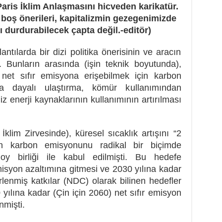
aris İklim Anlaşmasını hicveden karikatür.
çi boş önerileri, kapitalizmin gezegenimizde
mı durdurabilecek çapta değil.-editör)
ntılarda bir dizi politika önerisinin ve aracın
. Bunların arasında (işin teknik boyutunda),
e net sıfır emisyona erişebilmek için karbon
ona dayalı ulaştırma, kömür kullanımından
iz enerji kaynaklarının kullanımının artırılması
klim Zirvesinde), küresel sıcaklık artışını “2
çin karbon emisyonunu radikal bir biçimde
oy birliği ile kabul edilmişti. Bu hedefe
isyon azaltımına gitmesi ve 2030 yılına kadar
irlenmiş katkılar (NDC) olarak bilinen hedefler
yılına kadar (Çin için 2060) net sıfır emisyon
nmişti.