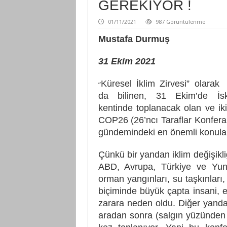
GEREKİYOR !
01/11/2021
987 Görüntülenme
Mustafa Durmuş
31 Ekim 2021
Küresel İklim Zirvesi” olarak
“
da bilinen, 31 Ekim’de İs
kentinde toplanacak olan ve ik
COP26 (26’ncı Taraflar Konfera
gündemindeki en önemli konular
Çünkü bir yandan iklim değişikliğ
ABD, Avrupa, Türkiye ve Yuna
orman yangınları, su taşkınları, 
biçiminde büyük çapta insani, 
zarara neden oldu. Diğer yandan
aradan sonra (salgın yüzünden e