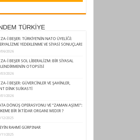
NDEM TÜRKİYE
ZA-İ BEŞER: TÜRKİYE’NİN NATO ÜYELİĞİ:
ERYALİZME YEDEKLENME VE SİYASİ SONUÇLARI
/06/2026
ZA-İ BEŞER SOL LİBERALİZM: BİR SİYASAL
LENDİRMENİN OTOPSİSİ
/03/2026
ZA-İ BEŞER: GÜVERCİNLER VE ŞAHİNLER,
NT DİNK SUİKASTİ
/01/2026
ATA DÖNÜŞ OPERASYONU VE “ZAMAN AŞIMI”:
KEME BİR İKTİDAR ORGANI MIDIR ?
/12/2025
EYİN RAHMİ GÜRPINAR
/11/2025