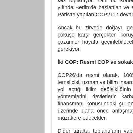
kez toplanıyor. Yani bu konf
yılında Berlin’de başlatılan ve
Paris’te yapılan COP21’in devam
Ancak bu zirvede doğayı, geze
çöküşe karşı gerçekten koruy
çözümler hayata geçirilebilec
gerekiyor.
İki COP: Resmi COP ve sokak
COP26’da resmi olarak, 100
temsilcisi, uzman ve bilim insan
yol açtığı iklim değişikliğin
yöntemlerini, devletlerin kar
finansmanı konusundaki şu ana
üzerinde daha önce anlaşmaya
müzakere edecekler.
Diğer tarafta, toplantıların ya