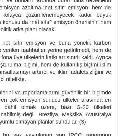
rin ve bunların ardında duran ulus devletlerin
m emisyon azaltma-“net sıfır” emisyon, hem de
, kolayca çözümlenemeyecek kadar büyük
 konusu da “net sıfır” emisyon önerisinin hem
olitik arka planı olacak.
 net sıfır emisyon ve buna yönelik karbon
 verilen taahhütler yerine getirilmedi, hem de
fona üye ülkelerin katkıları sınırlı kaldı. Ayrıca
turulma biçimi, hem de kullanılış biçimi iklim
sallaşmayı artırıcı ve iklim adaletsizliğini ve
i nitelikte.
erini ve raporlamalarını güvenilir bir biçimde
, en çok emisyon sunucu ülkeler arasında en
n dahil olmak üzere, bazı G-20 ülkeleri
nabilmiş değil. Brezilya, Meksika, Avustralya
yumlu olmayan planlar sundular. (3)
n, bu yaz yayınlanan son IPCC raporunun