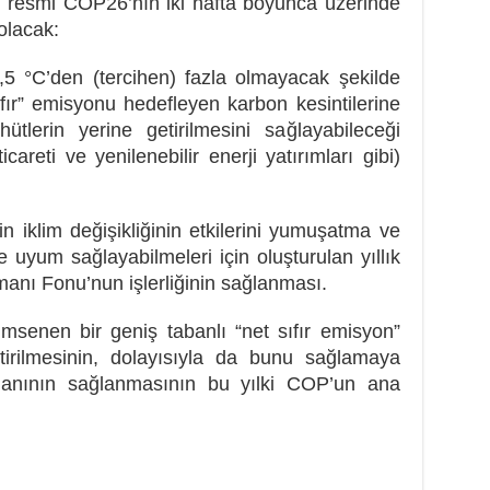
a, resmi COP26’nın iki hafta boyunca üzerinde
olacak:
1,5 °C’den (tercihen) fazla olmayacak şekilde
sıfır” emisyonu hedefleyen karbon kesintilerine
hütlerin yerine getirilmesini sağlayabileceği
careti ve yenilenebilir enerji yatırımları gibi)
rin iklim değişikliğinin etkilerini yumuşatma ve
re uyum sağlayabilmeleri için oluşturulan yıllık
manı Fonu’nun işlerliğinin sağlanması.
imsenen bir geniş tabanlı “net sıfır emisyon”
ştirilmesinin, dolayısıyla da bunu sağlamaya
smanının sağlanmasının bu yılki COP’un ana