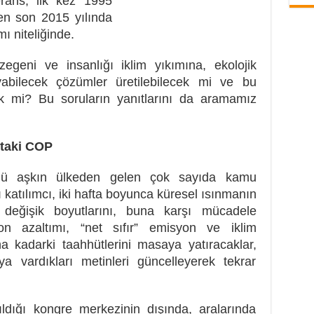
erans, ilk kez 1995
 en son 2015 yılında
ı niteliğinde.
geni ve insanlığı iklim yıkımına, ekolojik
abilecek çözümler üretilebilecek mi ve bu
ek mi? Bu soruların yanıtlarını da aramamız
taki COP
’ü aşkın ülkeden gelen çok sayıda kamu
ı katılımcı, iki hafta boyunca küresel ısınmanın
in değişik boyutlarını, buna karşı mücadele
bon azaltımı, “net sıfır” emisyon ve iklim
 kadarki taahhütlerini masaya yatıracaklar,
 vardıkları metinleri güncelleyerek tekrar
pıldığı kongre merkezinin dışında, aralarında