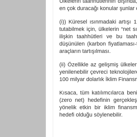
Ülkelerin taahhütlerinin dışınd
en çok duracağı konular şunlar 
(i)) Küresel ısınmadaki artışı 
tutabilmek için, ülkelerin “net 
ilişkin taahhütleri ve bu taah
düşünülen (karbon fiyatlaması-ti
araçların tartışılması.
(ii) Özellikle az gelişmiş ülkele
yenilenebilir çevreci teknolojile
100 milyar dolarlık İklim Finans
Kısaca, tüm katılımcılarca ben
(zero net) hedefinin gerçekle
yönelik etkin bir iklim finan
hedefi olduğu söylenebilir.