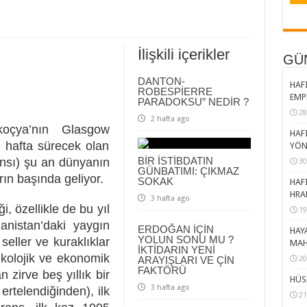
İlişkili içerikler
GÜ
DANTON-
HAFI
ROBESPİERRE
EMP
PARADOKSU” NEDİR ?
28
2 hafta ago
koçya’nın Glasgow
HAFI
i hafta sürecek olan
YÖN
BİR İSTİBDATIN
nsı) şu an dünyanın
30
GÜNBATIMI: ÇIKMAZ
ın başında geliyor.
SOKAK
HAFI
HRA
3 hafta ago
i, özellikle de bu yıl
19
nistan’daki yaygın
ERDOĞAN İÇİN
HAY
YOLUN SONU MU ?
seller ve kuraklıklar
MAH
İKTİDARIN YENİ
ekolojik ve ekonomik
ARAYIŞLARI VE ÇİN
20
FAKTÖRÜ
 zirve beş yıllık bir
HÜS
3 hafta ago
rtelendiğinden), ilk
21