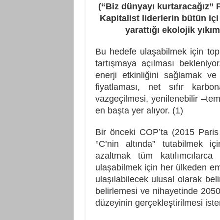
(“Biz dünyayı kurtaracağız” P
Kapitalist liderlerin bütün i
yarattığı ekolojik yıkı
Bu hedefe ulaşabilmek için topla
tartışmaya açılması bekleniyor
enerji etkinliğini sağlamak v
fiyatlaması, net sıfır karb
vazgeçilmesi, yenilenebilir –tem
en başta yer alıyor. (1)
Bir önceki COP’ta (2015 Paris İ
°C’nin altında” tutabilmek i
azaltmak tüm katılımcılarca 
ulaşabilmek için her ülkeden em
ulaşılabilecek ulusal olarak bel
belirlemesi ve nihayetinde 2050 
düzeyinin gerçekleştirilmesi iste