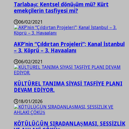
Tarlabaşı: Kentsel dönüşüm mü? Kürt
emekçilerin tasfiyesi mi?
06/02/2021
AKP’nin “Çıldırtan Projeleri”; Kanal İstanbul
– 3. Köprü – 3. Havaalanı
06/02/2021
KÜLTÜREL TANIMA SİYASİ TASFİYE PLANI
DEVAM EDİYOR.
18/01/2026
KÖTÜLÜĞÜN SIRADANLAŞMASI, SESSİZLİK