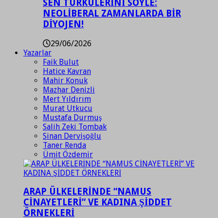
SEN TÜRKÜLERİNİ SÖYLE:
NEOLİBERAL ZAMANLARDA BİR
DİYOJEN!
29/06/2026
Yazarlar
Faik Bulut
Hatice Kavran
Mahir Konuk
Mazhar Denizli
Mert Yıldırım
Murat Utkucu
Mustafa Durmuş
Salih Zeki Tombak
Sinan Dervişoğlu
Taner Renda
Ümit Özdemir
ARAP ÜLKELERİNDE “NAMUS
CİNAYETLERİ” VE KADINA ŞİDDET
ÖRNEKLERİ