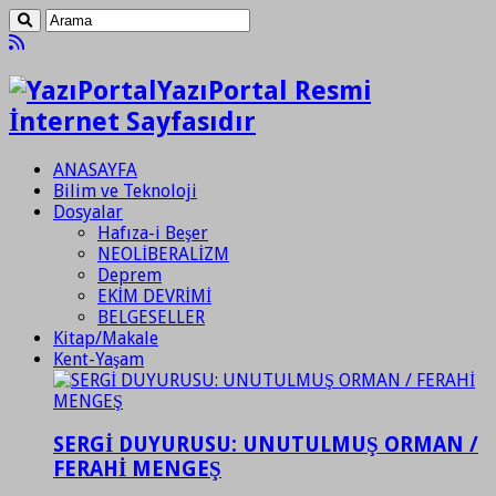
YazıPortal Resmi
İnternet Sayfasıdır
ANASAYFA
Bilim ve Teknoloji
Dosyalar
Hafıza-i Beşer
NEOLİBERALİZM
Deprem
EKİM DEVRİMİ
BELGESELLER
Kitap/Makale
Kent-Yaşam
SERGİ DUYURUSU: UNUTULMUŞ ORMAN /
FERAHİ MENGEŞ