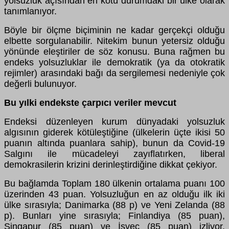
yolsuzluk açısından en kötü durumdaki bir ülke olarak
tanımlanıyor.
Böyle bir ölçme biçiminin ne kadar gerçekçi olduğu
elbette sorgulanabilir. Nitekim bunun yetersiz olduğu
yönünde eleştiriler de söz konusu. Buna rağmen bu
endeks yolsuzluklar ile demokratik (ya da otokratik
rejimler) arasındaki bağı da sergilemesi nedeniyle çok
değerli bulunuyor.
Bu yılki endekste çarpıcı veriler mevcut
Endeksi düzenleyen kurum dünyadaki yolsuzluk
algısının giderek kötüleştiğine (ülkelerin üçte ikisi 50
puanın altında puanlara sahip), bunun da Covid-19
Salgını ile mücadeleyi zayıflatırken, liberal
demokrasilerin krizini derinleştirdiğine dikkat çekiyor.
Bu bağlamda Toplam 180 ülkenin ortalama puanı 100
üzerinden 43 puan. Yolsuzluğun en az olduğu ilk iki
ülke sırasıyla; Danimarka (88 p) ve Yeni Zelanda (88
p). Bunları yine sırasıyla; Finlandiya (85 puan),
Singapur (85 puan) ve İsveç (85 puan) izliyor.