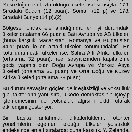
Yolsuzluğun en fazla olduğu ülkeler ise sırasıyla; 179.
Sıradaki Sudan (12 puan), Somali (12 p) ve 178.
Sıradaki Suriye (14 p).(2)
Bölgesel olarak ele alındığında; en iyi durumdaki
ülkeler ortalama 66 puanla Batı Avrupa ve AB ülkeleri
(buna karşılık Macaristan, Romanya ve Bulgaristan
44’er puan ile en alttaki ülkeler konumundalar). En
kötü durumdaki ülkeler ise; Sahra Altı Afrika ülkeleri
(ortalama 32 puan), reel sosyalizmden kapitalizme
geçiş yapmış olan Doğu Avrupa ve Merkez Asya
ülkeleri (ortalama 36 puan) ve Orta Doğu ve Kuzey
Afrika ülkeleri (ortalama 39 puan).
Bu durum savaşlar, göçler, gelir eşitsizliği ve yoksulluk
gibi faktörlerin yanı sıra, ülkede demokrasinin işleyip
işlememesinin de yolsuzluk algısını ciddi olarak
etkilediğini gösteriyor.
Bir başka anlatımla, diktatörlüklerin, otoriter
yönetimlerin egemen olduğu ülkeler yolsuzluk
endeksinde en alt sıralarda; buna karşılık, Y. Zelanda,