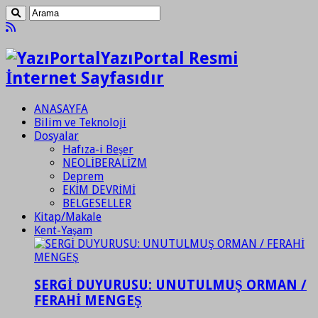
YazıPortal Resmi
İnternet Sayfasıdır
ANASAYFA
Bilim ve Teknoloji
Dosyalar
Hafıza-i Beşer
NEOLİBERALİZM
Deprem
EKİM DEVRİMİ
BELGESELLER
Kitap/Makale
Kent-Yaşam
SERGİ DUYURUSU: UNUTULMUŞ ORMAN /
FERAHİ MENGEŞ