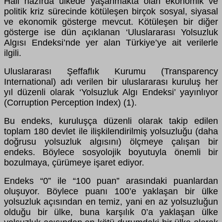
Hali hazırda ülkede yaşanmakta olan ekonomik ve
politik kriz sürecinde kötüleşen birçok sosyal, siyasal
ve ekonomik gösterge mevcut. Kötüleşen bir diğer
gösterge ise dün açıklanan ‘Uluslararası Yolsuzluk
Algısı Endeksi’nde yer alan Türkiye’ye ait verilerle
ilgili.
Uluslararası Şeffaflık Kurumu (Transparency
International) adı verilen bir uluslararası kuruluş her
yıl düzenli olarak ‘Yolsuzluk Algı Endeksi’ yayınlıyor
(Corruption Perception Index) (1).
Bu endeks, kuruluşça düzenli olarak takip edilen
toplam 180 devlet ile ilişkilendirilmiş yolsuzluğu (daha
doğrusu yolsuzluk algısını) ölçmeye çalışan bir
endeks. Böylece sosyolojik boyutuyla önemli bir
bozulmaya, çürümeye işaret ediyor.
Endeks “0” ile “100 puan” arasındaki puanlardan
oluşuyor. Böylece puanı 100’e yaklaşan bir ülke
yolsuzluk açısından en temiz, yani en az yolsuzluğun
olduğu bir ülke, buna karşılık 0’a yaklaşan ülke