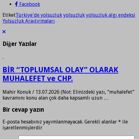
Facebook
Etiket
Türkiye'de yolsuzluk
yolsuzluk
yolsuzluk algı endeksi
Yolsuzluk Araştırmaları
Diğer Yazılar
BİR “TOPLUMSAL OLAY” OLARAK
MUHALEFET ve CHP.
Mahir Konuk / 13.07.2026 (Not: Elinizdeki yazı, “muhalefet”
kavramını konu alan çok daha kapsamlı uzun …
Bir cevap yazın
E-posta hesabınız yayımlanmayacak.
Gerekli alanlar
*
ile
işaretlenmişlerdir