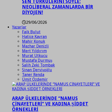
SEN TÜRKÜLERİNİ SÖYLE:
NEOLİBERAL ZAMANLARDA BİR
DİYOJEN!
29/06/2026
Yazarlar
Faik Bulut
Hatice Kavran
Mahir Konuk
Mazhar Denizli
Mert Yıldırım
Murat Utkucu
Mustafa Durmuş
Salih Zeki Tombak
Sinan Dervişoğlu
Taner Renda
Ümit Özdemir
ARAP ÜLKELERİNDE “NAMUS
CİNAYETLERİ” VE KADINA ŞİDDET
ÖRNEKLERİ