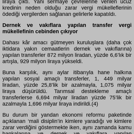
liraya çıktı. Yani sermaye çevrelerine verilen ucuz
kredinin neden olduğu zarar vergi mükelleflerinin
ödediği vergilerden sağlanan gelirlerle kapatıldı.
Dernek ve vakıflara yapılan transfer vergi
mükellefinin cebinden çıkıyor
Dahası kâr amacı gütmeyen kuruluşlara (daha çok
iktidara yakın cemaatlerin dernek ve vakıflarına)
yapılan transferler 872 milyon liradan, yüzde 6,6’lık bir
artışla, 929 milyon liraya yükseldi.
Buna karşılık, aynı aylar itibarıyla hane halkına
yapılan sosyal amaçlı transferler, 1, 449 milyar
liradan, yüzde 25,8’lik bir azalmayla, 1,075 milyar
liraya düşürüldü. Tarımsal destekleme amaçlı
transferlerse 6,694 milyar liradan yüzde 75’lik bir
azalmayla 1,696 milyar liraya indirildi.(4)
Bu durum bir yandan ekonomi reformu paketinde
açıklanan ‘mali disiplin’in kimlere yaradığı ve kimlere
zarar verdiğini göstermekte iken, aynı zamanda kamu
bankalarına ve dernek ve vakıflara yapılan