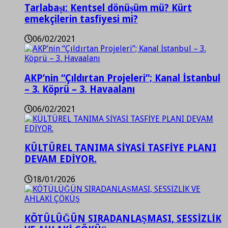
Tarlabaşı: Kentsel dönüşüm mü? Kürt
emekçilerin tasfiyesi mi?
06/02/2021
AKP’nin “Çıldırtan Projeleri”; Kanal İstanbul
– 3. Köprü – 3. Havaalanı
06/02/2021
KÜLTÜREL TANIMA SİYASİ TASFİYE PLANI
DEVAM EDİYOR.
18/01/2026
KÖTÜLÜĞÜN SIRADANLAŞMASI, SESSİZLİK