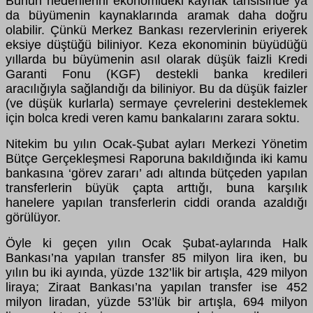
Bunun nedenlerini ekonomideki kaynak tahsisinde ya
da büyümenin kaynaklarında aramak daha doğru
olabilir. Çünkü Merkez Bankası rezervlerinin eriyerek
eksiye düştüğü biliniyor. Keza ekonominin büyüdüğü
yıllarda bu büyümenin asıl olarak düşük faizli Kredi
Garanti Fonu (KGF) destekli banka kredileri
aracılığıyla sağlandığı da biliniyor. Bu da düşük faizler
(ve düşük kurlarla) sermaye çevrelerini desteklemek
için bolca kredi veren kamu bankalarını zarara soktu.
Nitekim bu yılın Ocak-Şubat ayları Merkezi Yönetim
Bütçe Gerçekleşmesi Raporuna bakıldığında iki kamu
bankasına ‘görev zararı’ adı altında bütçeden yapılan
transferlerin büyük çapta arttığı, buna karşılık
hanelere yapılan transferlerin ciddi oranda azaldığı
görülüyor.
Öyle ki geçen yılın Ocak Şubat-aylarında Halk
Bankası’na yapılan transfer 85 milyon lira iken, bu
yılın bu iki ayında, yüzde 132’lik bir artışla, 429 milyon
liraya; Ziraat Bankası’na yapılan transfer ise 452
milyon liradan, yüzde 53’lük bir artışla, 694 milyon