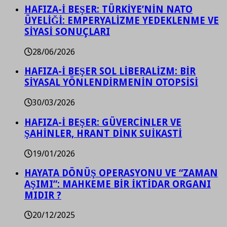
HAFIZA-İ BEŞER: TÜRKİYE’NİN NATO
ÜYELİĞİ: EMPERYALİZME YEDEKLENME VE
SİYASİ SONUÇLARI
28/06/2026
HAFIZA-İ BEŞER SOL LİBERALİZM: BİR
SİYASAL YÖNLENDİRMENİN OTOPSİSİ
30/03/2026
HAFIZA-İ BEŞER: GÜVERCİNLER VE
ŞAHİNLER, HRANT DİNK SUİKASTİ
19/01/2026
HAYATA DÖNÜŞ OPERASYONU VE “ZAMAN
AŞIMI”: MAHKEME BİR İKTİDAR ORGANI
MIDIR ?
20/12/2025