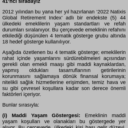
41’nci sıradayız
2012 yılından bu yana her yıl hazırlanan ‘2022 Natixis
Global Retirement Index’ adlı bir endekste (5) 44
ülkedeki emeklilerin yaşam standartları ve refah
durumları sıralanıyor. Bu çerçevede emeklinin refahını
etkilediği düşünülen 4 tematik gösterge grubu altında
18 hedef gösterge kullanılıyor.
Aşağıda özetlenen bu 4 tematik gösterge; emeklilerin
rahat içinde yaşamlarını sürdürebilmeleri açısından
gerekli olan emekli maaşı gibi maddi kaynaklardan,
yapmış oldukları tasarruflarının getirilerinin
korunmasını sağlamaya dönük finansal korumaya;
nitelikli sağlık hizmetlerine erişimden, temiz hava ve
su gibi çevresel koşullara kadar son derece önemli
faktörleri içeriyor.
Bunlar sırasıyla:
(i) Maddi Yaşam Göstergesi:
Emeklinin maddi
yaşam koşulları ve olanakları bu göstergede yer
alıyor. Bu çerçevede, ülkedeki kişi başı gelir düzeyi,