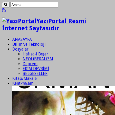
YazıPortal Resmi
İnternet Sayfasıdır
ANASAYFA
Bilim ve Teknoloji
Dosyalar
Hafıza-i Beşer
NEOLİBERALİZM
Deprem
EKİM DEVRİMİ
BELGESELLER
Kitap/Makale
Kent-Yaşam