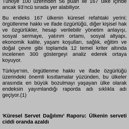
Türkiye 100 üzerinden 56 puan ile 167 ülke içinde
ancak 93’ncü sırada yer alabiliyor.
Bu endeks 167 ülkenin küresel refahtaki yerini;
örgütlenme hakkı ve ifade özgürlüğü, diğer kişisel hak
ve özgürlükler, hesap verilebilir yönetim anlayışı,
sosyal sermaye, yatırım ortamı, sosyal altyapı,
ekonomik kalite, yaşam koşulları, sağlık, eğitim ve
doğal çevre gibi toplamda 12 temel kriter altında
incelenen 300 göstergeyi analiz ederek ortaya
koyuyor.
Türkiye’nin, örgütlenme hakkı ve ifade özgürlüğü
üzerindeki önemli kısıtlamalar yüzünden, bu ülkeler
arasında en büyük bozulmayı yaşayan ülke olarak
endeksin yayımlandığı raporda adı sıklıkla adı
geçiyor.(1)
Küresel Servet Dağılımı’ Raporu: Ülkenin serveti
‘
ciddi oranda azaldı