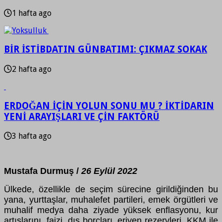
1 hafta ago
BİR İSTİBDATIN GÜNBATIMI: ÇIKMAZ SOKAK
2 hafta ago
ERDOĞAN İÇİN YOLUN SONU MU ? İKTİDARIN
YENİ ARAYIŞLARI VE ÇİN FAKTÖRÜ
3 hafta ago
Mustafa Durmuş /
26 Eylül 2022
Ülkede, özellikle de seçim sürecine girildiğinden bu
yana, yurttaşlar, muhalefet partileri, emek örgütleri ve
muhalif medya daha ziyade yüksek enflasyonu, kur
artışlarını, faizi, dış borçları, eriyen rezervleri, KKM ile