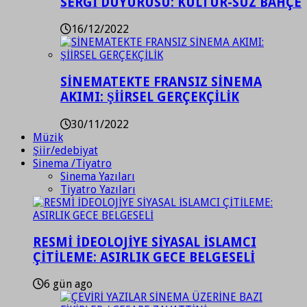
SERGİ DUYURUSU: KÜLTÜR-SÜZ BAHÇE
16/12/2022
SİNEMATEKTE FRANSIZ SİNEMA
AKIMI: ŞİİRSEL GERÇEKÇİLİK
30/11/2022
Müzik
Şiir/edebiyat
Sinema /Tiyatro
Sinema Yazıları
Tiyatro Yazıları
RESMİ İDEOLOJİYE SİYASAL İSLAMCI
ÇİTİLEME: ASIRLIK GECE BELGESELİ
6 gün ago