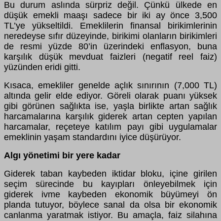
Bu durum aslında sürpriz değil. Çünkü ülkede en
düşük emekli maaşı sadece bir iki ay önce 3,500
TL’ye yükseltildi. Emeklilerin finansal birikimlerinin
neredeyse sıfır düzeyinde, birikimi olanların birikimleri
de resmi yüzde 80’in üzerindeki enflasyon, buna
karşılık düşük mevduat faizleri (negatif reel faiz)
yüzünden eridi gitti.
Kısaca, emekliler genelde açlık sınırının (7,000 TL)
altında gelir elde ediyor. Göreli olarak puanı yüksek
gibi görünen sağlıkta ise, yaşla birlikte artan sağlık
harcamalarına karşılık giderek artan cepten yapılan
harcamalar, reçeteye katılım payı gibi uygulamalar
emeklinin yaşam standardını iyice düşürüyor.
Algı yönetimi bir yere kadar
Giderek taban kaybeden iktidar bloku, içine girilen
seçim sürecinde bu kayıpları önleyebilmek için
giderek ivme kaybeden ekonomik büyümeyi ön
planda tutuyor, böylece sanal da olsa bir ekonomik
canlanma yaratmak istiyor. Bu amaçla, faiz silahına