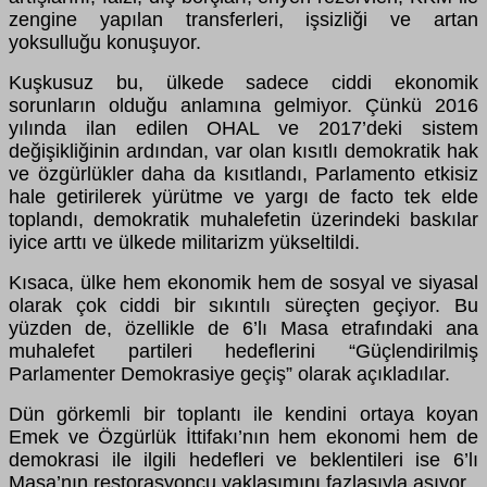
zengine yapılan transferleri, işsizliği ve artan
yoksulluğu konuşuyor.
Kuşkusuz bu, ülkede sadece ciddi ekonomik
sorunların olduğu anlamına gelmiyor. Çünkü 2016
yılında ilan edilen OHAL ve 2017’deki sistem
değişikliğinin ardından, var olan kısıtlı demokratik hak
ve özgürlükler daha da kısıtlandı, Parlamento etkisiz
hale getirilerek yürütme ve yargı de facto tek elde
toplandı, demokratik muhalefetin üzerindeki baskılar
iyice arttı ve ülkede militarizm yükseltildi.
Kısaca, ülke hem ekonomik hem de sosyal ve siyasal
olarak çok ciddi bir sıkıntılı süreçten geçiyor. Bu
yüzden de, özellikle de 6’lı Masa etrafındaki ana
muhalefet partileri hedeflerini “Güçlendirilmiş
Parlamenter Demokrasiye geçiş” olarak açıkladılar.
Dün görkemli bir toplantı ile kendini ortaya koyan
Emek ve Özgürlük İttifakı’nın hem ekonomi hem de
demokrasi ile ilgili hedefleri ve beklentileri ise 6’lı
Masa’nın restorasyoncu yaklaşımını fazlasıyla aşıyor.