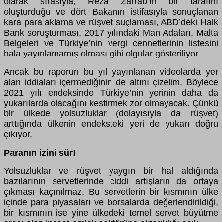
olarak sırasıyla; Reza Zarrab’ın bir tarafını
oluşturduğu ve dört Bakanın istifasıyla sonuçlanan
kara para aklama ve rüşvet suçlaması, ABD’deki Halk
Bank soruşturması, 2017 yılındaki Man Adaları, Malta
Belgeleri ve Türkiye’nin vergi cennetlerinin listesini
hala yayınlamamış olması gibi olgular gösteriliyor.
Ancak bu raporun bu yıl yayınlanan videolarda yer
alan iddiaları içermediğinin de altını çizelim. Böylece
2021 yılı endeksinde Türkiye’nin yerinin daha da
yukarılarda olacağını kestirmek zor olmayacak. Çünkü
bir ülkede yolsuzluklar (dolayısıyla da rüşvet)
arttığında ülkenin endeksteki yeri de yukarı doğru
çıkıyor.
Paranın izini sür!
Yolsuzluklar ve rüşvet yaygın bir hal aldığında
bazılarının servetlerinde ciddi artışların da ortaya
çıkması kaçınılmaz. Bu servetlerin bir kısmının ülke
içinde para piyasaları ve borsalarda değerlendirildiği,
bir kısmının ise yine ülkedeki temel servet büyütme