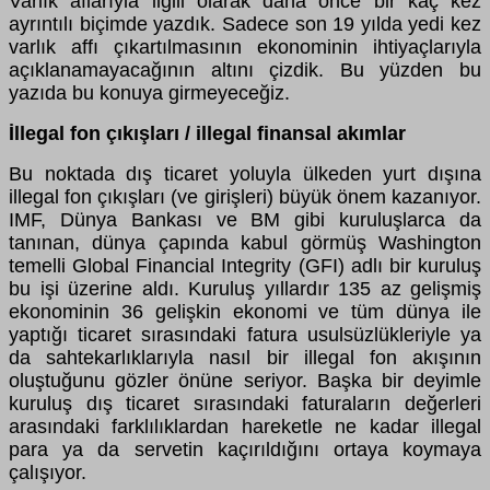
Varlık aflarıyla ilgili olarak daha önce bir kaç kez
ayrıntılı biçimde yazdık. Sadece son 19 yılda yedi kez
varlık affı çıkartılmasının ekonominin ihtiyaçlarıyla
açıklanamayacağının altını çizdik. Bu yüzden bu
yazıda bu konuya girmeyeceğiz.
İllegal fon çıkışları / illegal finansal akımlar
Bu noktada dış ticaret yoluyla ülkeden yurt dışına
illegal fon çıkışları (ve girişleri) büyük önem kazanıyor.
IMF, Dünya Bankası ve BM gibi kuruluşlarca da
tanınan, dünya çapında kabul görmüş Washington
temelli Global Financial Integrity (GFI) adlı bir kuruluş
bu işi üzerine aldı. Kuruluş yıllardır 135 az gelişmiş
ekonominin 36 gelişkin ekonomi ve tüm dünya ile
yaptığı ticaret sırasındaki fatura usulsüzlükleriyle ya
da sahtekarlıklarıyla nasıl bir illegal fon akışının
oluştuğunu gözler önüne seriyor. Başka bir deyimle
kuruluş dış ticaret sırasındaki faturaların değerleri
arasındaki farklılıklardan hareketle ne kadar illegal
para ya da servetin kaçırıldığını ortaya koymaya
çalışıyor.