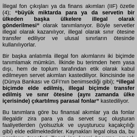
İllegal fon çıkışları ya da finans akımları (IIF) özetle
(4);
“büyük miktarda para ya da servetin bir
ülkeden başka ülkelere illegal olarak
gönderilmesi”
olarak tanımlanıyor. Böyle servetler
illegal olarak kazanılıyor, illegal olarak sınır ötesine
transfer ediliyor ve ulusal sınırların ötesinde
kullanılıyorlar.
Bir başka anlatımla illegal fon akımlarını iki biçimde
tanımlamak mümkün. İlkinde bu terimden hem yasa
dışı, hem de toplum tarafından etik olarak kabul
edilmeyen servet akımları kastediliyor. İkincisinde ise
(Dünya Bankası ve GFI’nın benimsediği gibi);
“illegal
biçimde elde edilmiş, illegal biçimde transfer
edilmiş ve sınır ötesine (aynı zamanda ülke
içerisinde) çıkartılmış parasal fonlar”
kastediliyor.
Bu tanımlara göre bu finansal akımlar ya da fonlar
illegaldir zira para ya da servet suç oluşturan
faaliyetlerden (yolsuzluk ve uyuşturucu kaçakçılığı
gibi) elde edilmektedirler. Kaynakları legal olsa da, bu