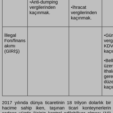
Anti-dumping
•
vergilerinden
İhracat
•
kaçınmak.
vergilerinden
kaçınmak.
İllegal
Gü
•
Fon/finans
verg
akımı
KDV
(GİRİŞ)
kaç
Bel
•
üzer
ith
ger
düz
kaç
2017 yılında dünya ticaretinin 18 trilyon dolarlık bir
hacime sahip iken, taşınan ticari konteynerlerin