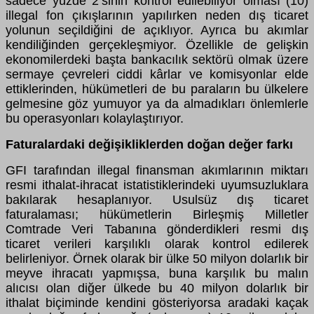
sadece yüzde 2’sinin kontrol edilebiliyor olması (10)
illegal fon çıkışlarının yapılırken neden dış ticaret
yolunun seçildiğini de açıklıyor. Ayrıca bu akımlar
kendiliğinden gerçekleşmiyor. Özellikle de gelişkin
ekonomilerdeki başta bankacılık sektörü olmak üzere
sermaye çevreleri ciddi kârlar ve komisyonlar elde
ettiklerinden, hükümetleri de bu paraların bu ülkelere
gelmesine göz yumuyor ya da almadıkları önlemlerle
bu operasyonları kolaylaştırıyor.
Faturalardaki değişikliklerden doğan değer farkı
GFI tarafından illegal finansman akımlarının miktarı
resmi ithalat-ihracat istatistiklerindeki uyumsuzluklara
bakılarak hesaplanıyor. Usulsüz dış ticaret
faturalaması; hükümetlerin Birleşmiş Milletler
Comtrade Veri Tabanına gönderdikleri resmi dış
ticaret verileri karşılıklı olarak kontrol edilerek
belirleniyor. Örnek olarak bir ülke 50 milyon dolarlık bir
meyve ihracatı yapmışsa, buna karşılık bu malın
alıcısı olan diğer ülkede bu 40 milyon dolarlık bir
ithalat biçiminde kendini gösteriyorsa aradaki kaçak