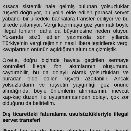
Kısaca sistemik hale gelmiş bulunan yolsuzluklar
rüşveti doğruyor, bu yolla elde edilen parasal servet
yabancı bir ülkedeki bankalara transfer ediliyor ve bu
ülkede aklanıyor. Vergi kaçırmaya göz yummak böyle
illegal fonların daha da büyümesine neden oluyor.
Yukarıda sözü edilen yazımızda son yıllarda
Türkiye’nin vergi rejiminin nasıl liberalleştirilerek vergi
kayıplarının önünün açıldığının altını da çizmiştik.
Özetle, doğru biçimde hayata geçirilen sermaye
kontrolleri illegal fon akımlarının oluşumunu
caydırabilir, bu da dolaylı olarak yolsuzlukları ve
buradan elde edilen rüşveti azaltabilir. Ancak
yolsuzlukların ve rüşvetin yaygınlığı göz önüne
alındığında, böyle önlemlerin alınmasının, mevcut
kap-kaç düzeni ile uyuşmamasından dolayı, çok zor
olduğunu da belirtelim.
Dış ticaretteki faturalama usulsüzlükleriyle illegal
servet transferi
İllegal fon ya da finans akımları hem dış ticaret