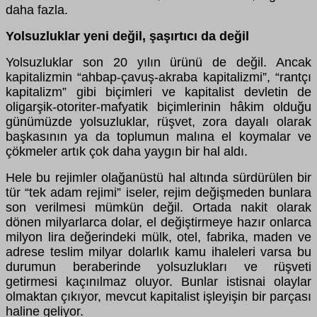
daha fazla.
Yolsuzluklar yeni değil, şaşırtıcı da değil
Yolsuzluklar son 20 yılın ürünü de değil. Ancak
kapitalizmin “ahbap-çavuş-akraba kapitalizmi”, “rantçı
kapitalizm” gibi biçimleri ve kapitalist devletin de
oligarşik-otoriter-mafyatik biçimlerinin hâkim olduğu
günümüzde yolsuzluklar, rüşvet, zora dayalı olarak
başkasının ya da toplumun malına el koymalar ve
çökmeler artık çok daha yaygın bir hal aldı.
Hele bu rejimler olağanüstü hal altında sürdürülen bir
tür “tek adam rejimi” iseler, rejim değişmeden bunlara
son verilmesi mümkün değil. Ortada nakit olarak
dönen milyarlarca dolar, el değiştirmeye hazır onlarca
milyon lira değerindeki mülk, otel, fabrika, maden ve
adrese teslim milyar dolarlık kamu ihaleleri varsa bu
durumun beraberinde yolsuzlukları ve rüşveti
getirmesi kaçınılmaz oluyor. Bunlar istisnai olaylar
olmaktan çıkıyor, mevcut kapitalist işleyişin bir parçası
haline geliyor.