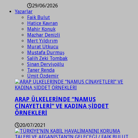
29/06/2026
Yazarlar
Faik Bulut
Hatice Kavran
Mahir Konuk
Mazhar Denizli
Mert Yıldırım
Murat Utkucu
Mustafa Durmuş
Salih Zeki Tombak
Sinan Dervişoğlu
Taner Renda
Ümit Özdemir
ARAP ÜLKELERİNDE “NAMUS
CİNAYETLERİ” VE KADINA ŞİDDET
ÖRNEKLERİ
20/07/2021