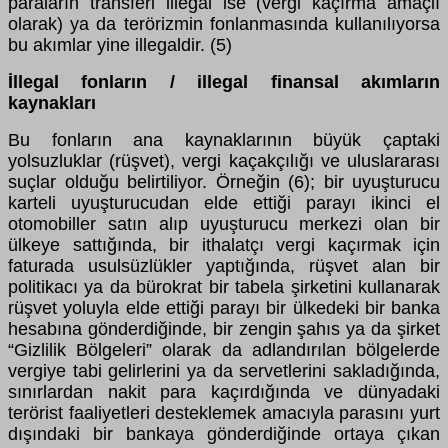
paraların transferi illegal ise (vergi kaçırma amaçlı
olarak) ya da terörizmin fonlanmasında kullanılıyorsa
bu akımlar yine illegaldir. (5)
İllegal fonların / illegal finansal akımların
kaynakları
Bu fonların ana kaynaklarının büyük çaptaki
yolsuzluklar (rüşvet), vergi kaçakçılığı ve uluslararası
suçlar olduğu belirtiliyor. Örneğin (6); bir uyuşturucu
karteli uyuşturucudan elde ettiği parayı ikinci el
otomobiller satın alıp uyuşturucu merkezi olan bir
ülkeye sattığında, bir ithalatçı vergi kaçırmak için
faturada usulsüzlükler yaptığında, rüşvet alan bir
politikacı ya da bürokrat bir tabela şirketini kullanarak
rüşvet yoluyla elde ettiği parayı bir ülkedeki bir banka
hesabına gönderdiğinde, bir zengin şahıs ya da şirket
“Gizlilik Bölgeleri” olarak da adlandırılan bölgelerde
vergiye tabi gelirlerini ya da servetlerini sakladığında,
sınırlardan nakit para kaçırdığında ve dünyadaki
terörist faaliyetleri desteklemek amacıyla parasını yurt
dışındaki bir bankaya gönderdiğinde ortaya çıkan