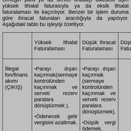
yüksek ithalat faturasıyla ya da eksik ithalat
faturalaması ile kaçırılıyor. Benzer bir işlem duruma
göre ihracat faturaları aracılığıyla da yapılıyor.
Aşağıdaki tablo bu işleyişi özetliyor.
Yüksek İthalat
Düşük İhracat
Düş
Faturalaması
Faturalaması
Fatu
İllegal
Parayı dışarı
Parayı dışarı
•
•
fon/finans
kaçırmak(sermaye
kaçırmak
akımı
kontrolünden
(sermaye
(ÇIKIŞ)
kaçınmak ve
kontrolünden
serveti rezerv
kaçınmak ve
paralara
serveti rezerv
dönüştürmek ).
paralara
dönüştürmek).
Ödenecek gelir
•
vergisini azaltmak.
Düşük vergi
•
ödemek,