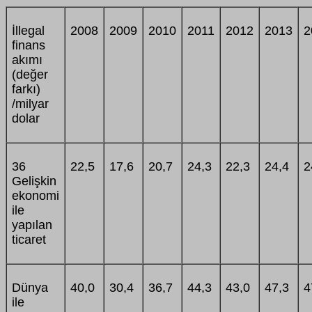
İllegal
2008
2009
2010
2011
2012
2013
2
finans
akımı
(değer
farkı)
/milyar
dolar
36
22,5
17,6
20,7
24,3
22,3
24,4
2
Gelişkin
ekonomi
ile
yapılan
ticaret
Dünya
40,0
30,4
36,7
44,3
43,0
47,3
4
ile