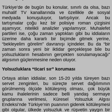
Türkiye’de de bugün bu konular, sınırlı da olsa, bazı
muhalif TV kanallarında ve özellikle de sosyal
medyada konuşuluyor, tartışılıyor. Ancak bu
tartışmalar çoğu kez bir polisiye roman çizgisini
aşamıyor, nitelikli analizler yapılamıyor. Muhalefet
partileri ise, çoğu zaman yaptıkları gibi bu iddiaların
üzerine daha kararlı bir biçimde gitmek yerine,
“bekleyelim görelim” davranışı içindeler. Bu da “bir
zaman sonra yeni bir iktidar gerçekleşse bile bu
yolsuzlukların hesabının gerçekten sorulamayacağı”
algısının güçlenmesine neden oluyor.
Yolsuzluklara “ticari sır” koruması
Ortaya atılan iddialar, son 15-20 yılda türeyen bazı
servet zenginleri, bu süreçte servet dağılımının
görülmemiş ölçüde kötüleşmiş olması, çok büyük
kamu ihalelerinin sadece belli yandaş sermaye
gruplarına verilmesi, Küresel Yolsuzluk Algısı
Endeksi’nde Türkiye’nin puanının giderek kötüleşmesi
gibi olgular, ülkede yolsuzluk ve rüşvetin yaygın bir