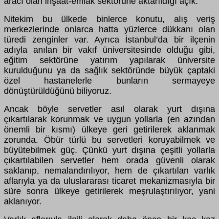
aracı olan inşaat-emlak sektörüne aktarıldığı açık.
Nitekim bu ülkede binlerce konutu, alış veriş
merkezlerinde onlarca hatta yüzlerce dükkanı olan
türedi zenginler var. Ayrıca İstanbul’da bir ilçenin
adıyla anılan bir vakıf üniversitesinde olduğu gibi,
eğitim sektörüne yatırım yapılarak üniversite
kurulduğunu ya da sağlık sektöründe büyük çaptaki
özel hastanelerle bunların sermayeye
dönüştürüldüğünü biliyoruz.
Ancak böyle servetler asıl olarak yurt dışına
çıkartılarak korunmak ve uygun yollarla (en azından
önemli bir kısmı) ülkeye geri getirilerek aklanmak
zorunda. Öbür türlü bu servetleri koruyabilmek ve
büyütebilmek güç. Çünkü yurt dışına çeşitli yollarla
çıkartılabilen servetler hem orada güvenli olarak
saklanıp, nemalandırılıyor, hem de çıkartılan varlık
aflarıyla ya da uluslararası ticaret mekanizmasıyla bir
süre sonra ülkeye getirilerek meşrulaştırılıyor, yani
aklanıyor.