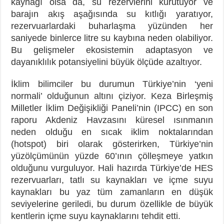
kaynağı olsa da, su rezervlerini kurutuyor ve
barajın akış aşağısında su kıtlığı yaratıyor,
rezervuarlardaki buharlaşma yüzünden her
saniyede binlerce litre su kaybına neden olabiliyor.
Bu gelişmeler ekosistemin adaptasyon ve
dayanıklılık potansiyelini büyük ölçüde azaltıyor.
İklim bilimciler bu durumun Türkiye’nin ‘yeni
normali’ olduğunun altını çiziyor. Keza Birleşmiş
Milletler İklim Değişikliği Paneli’nin (IPCC) en son
raporu Akdeniz Havzasını küresel ısınmanın
neden olduğu en sıcak iklim noktalarından
(hotspot) biri olarak gösterirken, Türkiye’nin
yüzölçümünün yüzde 60’ının çölleşmeye yatkın
olduğunu vurguluyor. Hali hazırda Türkiye’de HES
rezervuarları, tatlı su kaynakları ve içme suyu
kaynakları bu yaz tüm zamanların en düşük
seviyelerine geriledi, bu durum özellikle de büyük
kentlerin içme suyu kaynaklarını tehdit etti.