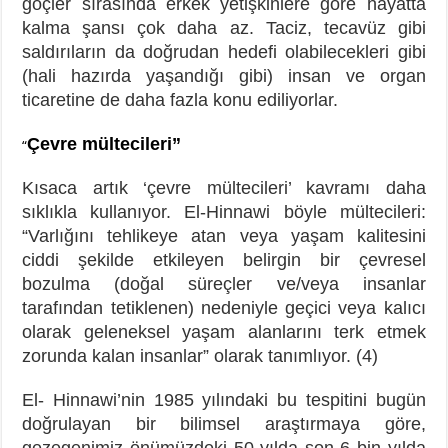
göçler sırasında erkek yetişkinlere göre hayatta
kalma şansı çok daha az. Taciz, tecavüz gibi
saldırıların da doğrudan hedefi olabilecekleri gibi
(hali hazırda yaşandığı gibi) insan ve organ
ticaretine de daha fazla konu ediliyorlar.
Çevre mültecileri”
“
Kısaca artık ‘çevre mültecileri’ kavramı daha
sıklıkla kullanıyor. El-Hinnawi böyle mültecileri:
“Varlığını tehlikeye atan veya yaşam kalitesini
ciddi şekilde etkileyen belirgin bir çevresel
bozulma (doğal süreçler ve/veya insanlar
tarafından tetiklenen) nedeniyle geçici veya kalıcı
olarak geleneksel yaşam alanlarını terk etmek
zorunda kalan insanlar” olarak tanımlıyor. (4)
El- Hinnawi’nin 1985 yılındaki bu tespitini bugün
doğrulayan bir bilimsel araştırmaya göre,
gezegenimiz önümüzdeki 50 yılda son 6 bin yılda