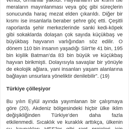
meraların mayınlanması veya göç gibi süreçlerin
sonucunda haraç mezat elden çıkarıldı. Diğer bir
kısmı ise insanlarla beraber şehre göç etti. Çeşitli
raporlarda şehir merkezlerinde sanki kedi-köpek
gibi sokaklarda dolaşan çok sayıda küçükbaş ve
büyükbaş hayvanın varlığından söz edilir. O
dönem 110 bin insanın yaşadığı Siirt’te 41 bin, 195
bin kişilik Batman’da 83 bin büyük ve küçükbaş
hayvan birikmişti. Dolayısıyla savaşlar bir yönüyle
de ekolojik ağlara, yani insanları yaşam alanlarına
bağlayan unsurlara yöneliktir denilebilir”. (19)
Türkiye çölleşiyor
Bu yılın Eylül ayında yayımlanan bir çalışmaya
göre (20), Akdeniz bölgesindeki hiçbir ülke iklim
değişikliğinden Türkiye’den daha fazla
etkilenmedi. Sıcaklık ve kuraklık arttıkça, ülkenin
su kaynakları HES’ler gibi rant projeleri için