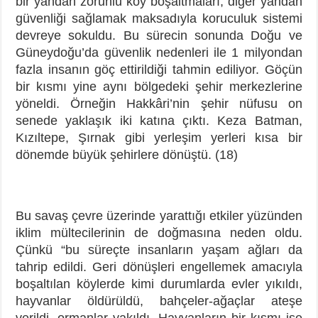
bir yandan zorunlu köy boşaltmaları, diğer yandan
güvenliği sağlamak maksadıyla koruculuk sistemi
devreye sokuldu. Bu sürecin sonunda Doğu ve
Güneydoğu’da güvenlik nedenleri ile 1 milyondan
fazla insanın göç ettirildiği tahmin ediliyor. Göçün
bir kısmı yine aynı bölgedeki şehir merkezlerine
yöneldi. Örneğin Hakkâri’nin şehir nüfusu on
senede yaklaşık iki katına çıktı. Keza Batman,
Kızıltepe, Şırnak gibi yerleşim yerleri kısa bir
dönemde büyük şehirlere dönüştü. (18)
Bu savaş çevre üzerinde yarattığı etkiler yüzünden
iklim mültecilerinin de doğmasına neden oldu.
Çünkü “bu süreçte insanların yaşam ağları da
tahrip edildi. Geri dönüşleri engellemek amacıyla
boşaltılan köylerde kimi durumlarda evler yıkıldı,
hayvanlar öldürüldü, bahçeler-ağaçlar ateşe
verildi, ormanlar yakıldı. Hayvanların bir kısmı ise