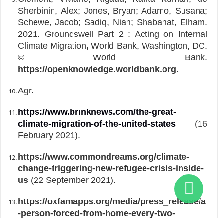
Sherbinin, Alex; Jones, Bryan; Adamo, Susana;
Schewe, Jacob; Sadiq, Nian; Shabahat, Elham.
2021. Groundswell Part 2 : Acting on Internal
Climate Migration
,
World Bank, Washington, DC.
© World Bank.
https://openknowledge.worldbank.org.
Agr.
https://www.brinknews.com/the-great-
climate-migration-of-the-united-states
(16
February 2021).
https://www.commondreams.org/climate-
change-triggering-new-refugee-crisis-inside-
us
(22 September 2021).
https://oxfamapps.org/media/press_release/a
-person-forced-from-home-every-two-