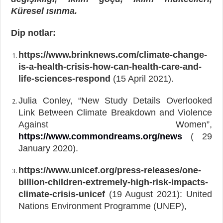
Küresel ısınma.
Dip notlar:
https://www.brinknews.com/climate-change-
is-a-health-crisis-how-can-health-care-and-
life-sciences-respond
(15 April 2021).
Julia Conley, “New Study Details Overlooked
Link Between Climate Breakdown and Violence
Against Women”,
https://www.commondreams.org/news
( 29
January 2020).
https://www.unicef.org/press-releases/one-
billion-children-extremely-high-risk-impacts-
climate-crisis-unicef
(19 August 2021): United
Nations Environment Programme (UNEP),