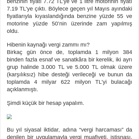
benzinin fiyatı 7.72 TL’ye ve 1 litre motorinin fiyatı
7.19 TL’ye çıktı. Böylece geçen yıl Mayıs ayındaki
fiyatlarıyla kıyaslandığında benzine yüzde 55 ve
motorine yüzde 50’nin üzerinde zam yapılmış
oldu.
Hibenin kaynağı vergi zammı mı?
Birkaç gün önce de, toplamda 1 milyon 384
binden fazla esnaf ve sanatkâra bir kerelik, iki ayrı
grup halinde 3.000 TL ve 5.000 TL olmak üzere
(karşılıksız) hibe desteği verileceği ve bunun da
toplamda 4 milyar 622 milyon TL’yi bulacağı
açıklanmıştı.
Şimdi küçük bir hesap yapalım.
Bu yıl siyasal iktidar, adına “vergi harcaması” da
denilen bir uygulamayla vergi muafiyeti, istisnası,