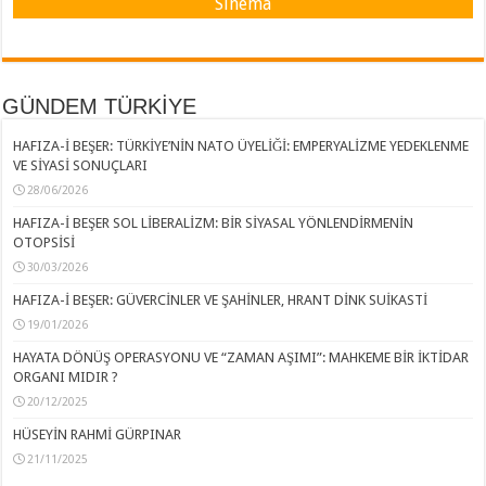
Sinema
GÜNDEM TÜRKİYE
HAFIZA-İ BEŞER: TÜRKİYE’NİN NATO ÜYELİĞİ: EMPERYALİZME YEDEKLENME
VE SİYASİ SONUÇLARI
28/06/2026
HAFIZA-İ BEŞER SOL LİBERALİZM: BİR SİYASAL YÖNLENDİRMENİN
OTOPSİSİ
30/03/2026
HAFIZA-İ BEŞER: GÜVERCİNLER VE ŞAHİNLER, HRANT DİNK SUİKASTİ
19/01/2026
HAYATA DÖNÜŞ OPERASYONU VE “ZAMAN AŞIMI”: MAHKEME BİR İKTİDAR
ORGANI MIDIR ?
20/12/2025
HÜSEYİN RAHMİ GÜRPINAR
21/11/2025