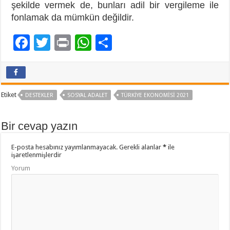
şekilde vermek de, bunları adil bir vergileme ile
fonlamak da mümkün değildir.
F
T
Pr
W
P
ac
wi
in
h
a
e
tt
t
at
yl
b
er
sA
aş
Etiket
DESTEKLER
SOSYAL ADALET
TÜRKIYE EKONOMISI 2021
o
p
o
p
Bir cevap yazın
k
E-posta hesabınız yayımlanmayacak.
Gerekli alanlar
*
ile
işaretlenmişlerdir
Yorum