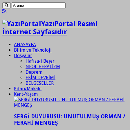
YazıPortal Resmi
İnternet Sayfasıdır
ANASAYFA
Bilim ve Teknoloji
Dosyalar
Hafıza-i Beşer
NEOLİBERALİZM
Deprem
EKİM DEVRİMİ
BELGESELLER
Kitap/Makale
Kent-Yaşam
SERGİ DUYURUSU: UNUTULMUŞ ORMAN /
FERAHİ MENGEŞ