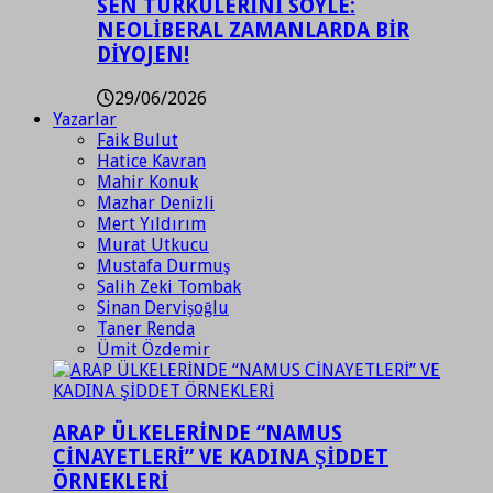
SEN TÜRKÜLERİNİ SÖYLE:
NEOLİBERAL ZAMANLARDA BİR
DİYOJEN!
29/06/2026
Yazarlar
Faik Bulut
Hatice Kavran
Mahir Konuk
Mazhar Denizli
Mert Yıldırım
Murat Utkucu
Mustafa Durmuş
Salih Zeki Tombak
Sinan Dervişoğlu
Taner Renda
Ümit Özdemir
ARAP ÜLKELERİNDE “NAMUS
CİNAYETLERİ” VE KADINA ŞİDDET
ÖRNEKLERİ