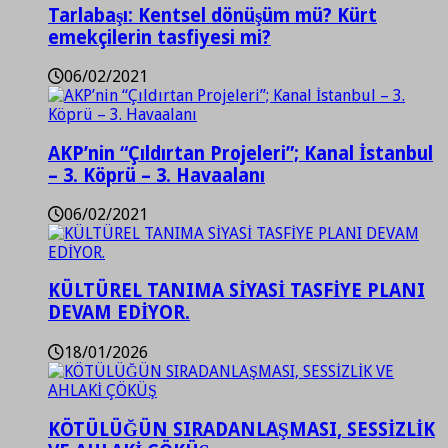
Tarlabaşı: Kentsel dönüşüm mü? Kürt
emekçilerin tasfiyesi mi?
06/02/2021
AKP’nin “Çıldırtan Projeleri”; Kanal İstanbul
– 3. Köprü – 3. Havaalanı
06/02/2021
KÜLTÜREL TANIMA SİYASİ TASFİYE PLANI
DEVAM EDİYOR.
18/01/2026
KÖTÜLÜĞÜN SIRADANLAŞMASI, SESSİZLİK