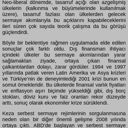
Neo-liberal dönemde, tasarruf açığı olan azgelişmiş
ülkelerin (kalkınma ve büyümelerinde kullanılmak
üzere), tasarruf fazlası olan ülkelerden gelecek
sermaye akımlarıyla bu açıklarını kapabileceklerini
ileri süren çok sayıda teorik çalışma da bu görüşü
güçlendirdi.
Böyle bir beklentiye rağmen uygulamada elde edilen
sonuçlar çok farklı oldu. Dış finansman ihtiyacı
içindeki ülkeler bu sermaye akımlarından yarar
sağlamaktan ziyade, ortaya çıkan finansal
çalkantılardan dolayı, zarar gördüler. 1994 ve 1997
yıllarında patlak veren Latin Amerika ve Asya krizleri
ve Türkiye’nin de deneyimlediği 2001 krizi bunun en
somut örnekleridir. Bu ülkelerde finansal varlık fiyatları
ve enflasyon aşırı biçimde yükseldiği gibi, dış borç
stokları, döviz kuru ve faiz oranları rekor düzeyde
arttı, sonuç olarak ekonomiler krize sürüklendi.
Keza serbest sermaye rejimlerinin sorgulanmasına
neden olan bir diğer önemli gelişme 2008 yılında
ortaya çıktı. ABD’de başlayan ve serbest sermaye