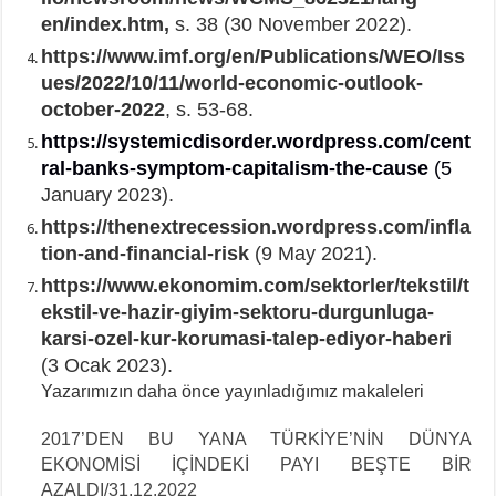
en/index.htm,
s. 38 (30 November 2022).
https://www.imf.org/en/Publications/WEO/Iss
ues/2022/10/11/world-economic-outlook-
october-2022
, s. 53-68.
https://systemicdisorder.wordpress.com/cent
ral-banks-symptom-capitalism-the-cause
(5
January 2023).
https://thenextrecession.wordpress.com/infla
tion-and-financial-risk
(9 May 2021).
https://www.ekonomim.com/sektorler/tekstil/t
ekstil-ve-hazir-giyim-sektoru-durgunluga-
karsi-ozel-kur-korumasi-talep-ediyor-haberi
(3 Ocak 2023).
Yazarımızın daha önce yayınladığımız makaleleri
2017’DEN BU YANA TÜRKİYE’NİN DÜNYA
EKONOMİSİ İÇİNDEKİ PAYI BEŞTE BİR
AZALDI/31.12.2022