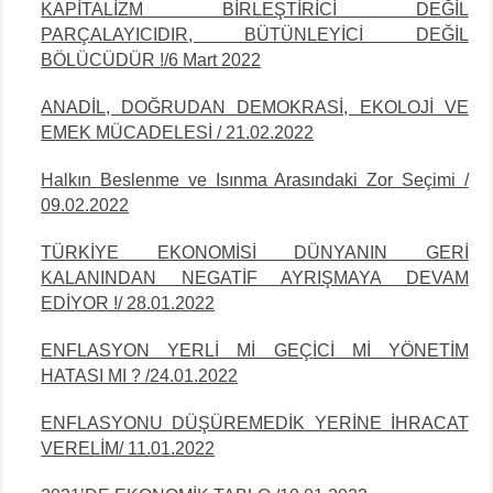
KAPİTALİZM BİRLEŞTİRİCİ DEĞİL
PARÇALAYICIDIR, BÜTÜNLEYİCİ DEĞİL
BÖLÜCÜDÜR !/6 Mart 2022
ANADİL, DOĞRUDAN DEMOKRASİ, EKOLOJİ VE
EMEK MÜCADELESİ / 21.02.2022
Halkın Beslenme ve Isınma Arasındaki Zor Seçimi /
09.02.2022
TÜRKİYE EKONOMİSİ DÜNYANIN GERİ
KALANINDAN NEGATİF AYRIŞMAYA DEVAM
EDİYOR !/ 28.01.2022
ENFLASYON YERLİ Mİ GEÇİCİ Mİ YÖNETİM
HATASI MI ? /24.01.2022
ENFLASYONU DÜŞÜREMEDİK YERİNE İHRACAT
VERELİM/ 11.01.2022