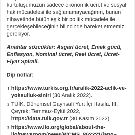
kurtuluşumuzun sadece ekonomik ücret ve sosyal
hak mücadelesi ile sağlanamayacağının, bunun
nihayetinde bütünleşik bir politik mücadele ile
gerçekleşebileceğinin bilincinde hareket etmemiz
gerekiyor.
Anahtar sözcükler: Asgari ücret, Emek gücü,
Enflasyon, Nominal ücret, Reel ücret, Ücret-
Fiyat Spirali.
Dip notlar:
https://www.turkis.org.tr/aralik-2022-aclik-ve-
yoksulluk-siniri
(30 Aralık 2022).
TÜİK, Dönemsel Gayrisafi Yurt İçi Hasıla, III.
Çeyrek: Temmuz-Eylül 2022,
https://data.tuik.gov.tr
(30 Kasım 2022).
https://www.ilo.org/global/about-the-
ilo/newsroom/news/WCMS_862321/lang–