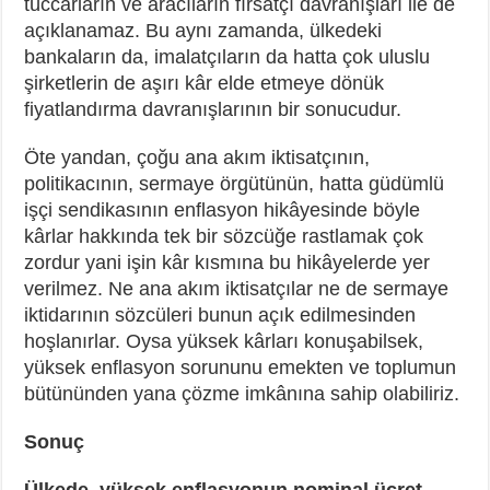
tüccarların ve aracıların fırsatçı davranışları ile de
açıklanamaz. Bu aynı zamanda, ülkedeki
bankaların da, imalatçıların da hatta çok uluslu
şirketlerin de aşırı kâr elde etmeye dönük
fiyatlandırma davranışlarının bir sonucudur.
Öte yandan, çoğu ana akım iktisatçının,
politikacının, sermaye örgütünün, hatta güdümlü
işçi sendikasının enflasyon hikâyesinde böyle
kârlar hakkında tek bir sözcüğe rastlamak çok
zordur yani işin kâr kısmına bu hikâyelerde yer
verilmez. Ne ana akım iktisatçılar ne de sermaye
iktidarının sözcüleri bunun açık edilmesinden
hoşlanırlar. Oysa yüksek kârları konuşabilsek,
yüksek enflasyon sorununu emekten ve toplumun
bütününden yana çözme imkânına sahip olabiliriz.
Sonuç
Ülkede, yüksek enflasyonun nominal ücret