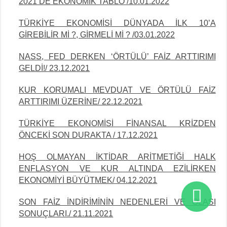
2021’DE EKONOMİK TABLO /10.01.2022
TÜRKİYE EKONOMİSİ DÜNYADA İLK 10’A
GİREBİLİR Mİ ?, GİRMELİ Mİ ? /03.01.2022
NASS, FED DERKEN ‘ÖRTÜLÜ’ FAİZ ARTTIRIMI
GELDİ!/ 23.12.2021
KUR KORUMALI MEVDUAT VE ÖRTÜLÜ FAİZ
ARTTIRIMI ÜZERİNE/ 22.12.2021
TÜRKİYE EKONOMİSİ FİNANSAL KRİZDEN
ÖNCEKİ SON DURAKTA / 17.12.2021
HOŞ OLMAYAN İKTİDAR ARİTMETİĞİ HALK
ENFLASYON VE KUR ALTINDA
EZİLİRKEN
EKONOMİYİ BÜYÜTMEK/ 04.12.2021
SON FAİZ İNDİRİMİNİN NEDENLERİ VE OLASI
SONUÇLARI./ 21.11.2021