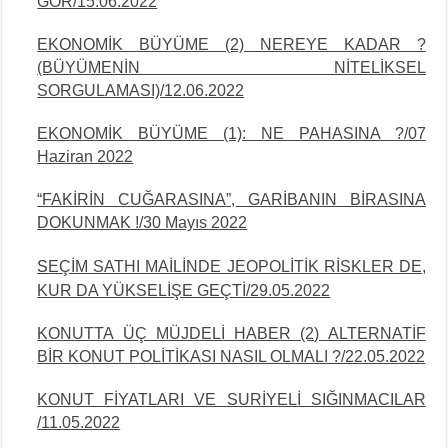
GÖR/15.06.2022
EKONOMİK BÜYÜME (2) NEREYE KADAR ?
(BÜYÜMENİN NİTELİKSEL
SORGULAMASI)/12.06.2022
EKONOMİK BÜYÜME (1): NE PAHASINA ?/07
Haziran 2022
“FAKİRİN CUĞARASINA”, GARİBANIN BİRASINA
DOKUNMAK !/30 Mayıs 2022
S
EÇİM SATHI MAİLİNDE JEOPOLİTİK RİSKLER DE,
KUR DA YÜKSELİŞE GEÇTİ/29.05.2022
KONUTTA ÜÇ MÜJDELİ HABER (2) ALTERNATİF
BİR KONUT POLİTİKASI NASIL OLMALI ?/22.05.2022
KONUT FİYATLARI VE SURİYELİ SIĞINMACILAR
/11.05.2022