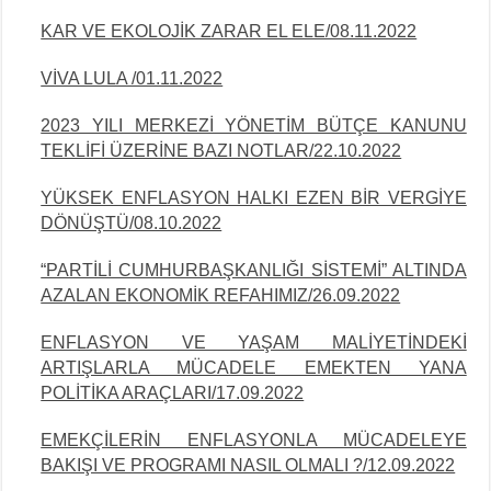
KAR VE EKOLOJİK ZARAR EL ELE/08.11.2022
VİVA LULA /01.11.2022
2023 YILI MERKEZİ YÖNETİM BÜTÇE KANUNU
TEKLİFİ ÜZERİNE BAZI NOTLAR/22.10.2022
YÜKSEK ENFLASYON HALKI EZEN BİR VERGİYE
DÖNÜŞTÜ/08.10.2022
“PARTİLİ CUMHURBAŞKANLIĞI SİSTEMİ” ALTINDA
AZALAN EKONOMİK REFAHIMIZ/26.09.2022
ENFLASYON VE YAŞAM MALİYETİNDEKİ
ARTIŞLARLA MÜCADELE EMEKTEN YANA
POLİTİKA ARAÇLARI/17.09.2022
EMEKÇİLERİN ENFLASYONLA MÜCADELEYE
BAKIŞI VE PROGRAMI NASIL OLMALI ?/12.09.2022