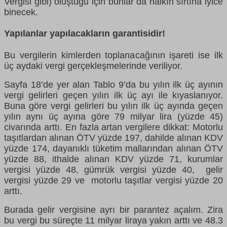
Vergisi gibi) oluştuğu için bunlar da halkın sırtına iyice
binecek.
Yapılanlar yapılacakların garantisidir!
Bu vergilerin kimlerden toplanacağının işareti ise ilk
üç aydaki vergi gerçekleşmelerinde veriliyor.
Sayfa 18’de yer alan Tablo 9’da bu yılın ilk üç ayının
vergi gelirleri geçen yılın ilk üç ayı ile kıyaslanıyor.
Buna göre vergi gelirleri bu yılın ilk üç ayında geçen
yılın aynı üç ayına göre 79 milyar lira (yüzde 45)
civarında arttı. En fazla artan vergilere dikkat: Motorlu
taşıtlardan alınan ÖTV yüzde 197, dahilde alınan KDV
yüzde 174, dayanıklı tüketim mallarından alınan ÖTV
yüzde 88, ithalde alınan KDV yüzde 71, kurumlar
vergisi yüzde 48, gümrük vergisi yüzde 40, gelir
vergisi yüzde 29 ve motorlu taşıtlar vergisi yüzde 20
arttı.
Burada gelir vergisine ayrı bir parantez açalım. Zira
bu vergi bu süreçte 11 milyar liraya yakın arttı ve 48.3