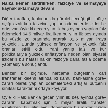
Halka kemer sıktırılırken, faizciye ve sermayeye
kaynak aktarmaya devam
Diğer taraftan, tablodan da görülebileceği gibi, bütçe
açığı azalırken faizciye yapılan ödemelerde ciddi bir
artış var. Öyle ki geçen yılın ilk beş ayında yapılan faiz
ödemeleri 64.5 milyar lira iken bu yılın ilk beş ayında
bu yüzde 26 oranında artarak 81.5 milyar liraya
yükseldi. Bunda yüksek enflasyon ve yüksek faiz
oranları etkili oldu. Yani yanlış faiz ve kur
politikalarıyla yüksek enflasyona neden olan siyasal
iktidarın bu hatası halkın faizciye daha fazla ödeme
yapmasıyla sonuçlandı.
Benzer bir biçimde, harcama bütçesinin cari
transferler kalemi altında iki kamu bankasına görev
zararı olarak yapılan ödemelerdeki artışlar bütçenin
sınıfsal karakterini ortaya koyuyor.
Öyle ki Halk Bank’a geçen yılın ilk beş ayında görev
zararını kapatmak için 1 milyar liralık transfer
yapılırken, bu yılın aynı döneminde bu miktar yüzde