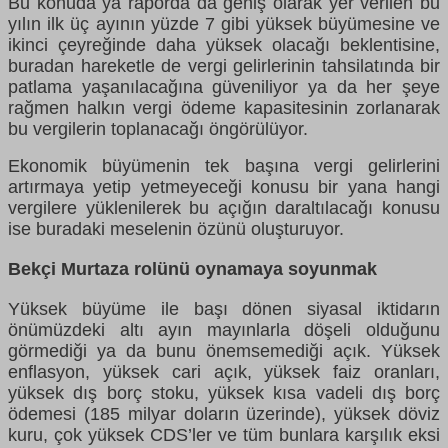
Bu konuda ya raporda da geniş olarak yer verilen bu
yılın ilk üç ayının yüzde 7 gibi yüksek büyümesine ve
ikinci çeyreğinde daha yüksek olacağı beklentisine,
buradan hareketle de vergi gelirlerinin tahsilatında bir
patlama yaşanılacağına güveniliyor ya da her şeye
rağmen halkın vergi ödeme kapasitesinin zorlanarak
bu vergilerin toplanacağı öngörülüyor.
Ekonomik büyümenin tek başına vergi gelirlerini
artırmaya yetip yetmeyeceği konusu bir yana hangi
vergilere yüklenilerek bu açığın daraltılacağı konusu
ise buradaki meselenin özünü oluşturuyor.
Bekçi Murtaza rolünü oynamaya soyunmak
Yüksek büyüme ile başı dönen siyasal iktidarın
önümüzdeki altı ayın mayınlarla döşeli olduğunu
görmediği ya da bunu önemsemediği açık. Yüksek
enflasyon, yüksek cari açık, yüksek faiz oranları,
yüksek dış borç stoku, yüksek kısa vadeli dış borç
ödemesi (185 milyar doların üzerinde), yüksek döviz
kuru, çok yüksek CDS’ler ve tüm bunlara karşılık eksi