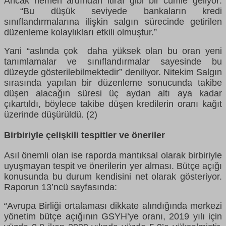
Ancak hemen ardından itiraf gibi bir cümle geliyor:
“Bu düşük seviyede bankaların kredi
sınıflandırmalarına ilişkin salgın sürecinde getirilen
düzenleme kolaylıkları etkili olmuştur.”
Yani “aslında çok daha yüksek olan bu oran yeni
tanımlamalar ve sınıflandırmalar sayesinde bu
düzeyde gösterilebilmektedir” deniliyor. Nitekim Salgın
sırasında yapılan bir düzenleme sonucunda takibe
düşen alacağın süresi üç aydan altı aya kadar
çıkartıldı, böylece takibe düşen kredilerin oranı kağıt
üzerinde düşürüldü. (2)
Birbiriyle çelişkili tespitler ve öneriler
Asıl önemli olan ise raporda mantıksal olarak birbiriyle
uyuşmayan tespit ve önerilerin yer alması. Bütçe açığı
konusunda bu durum kendisini net olarak gösteriyor.
Raporun 13’ncü sayfasında:
Avrupa Birliği ortalaması dikkate alındığında merkezi
“
yönetim bütçe açığının GSYH’ye oranı, 2019 yılı için