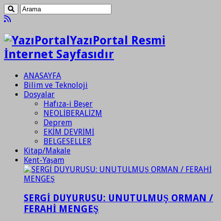
YazıPortal Resmi
İnternet Sayfasıdır
ANASAYFA
Bilim ve Teknoloji
Dosyalar
Hafıza-i Beşer
NEOLİBERALİZM
Deprem
EKİM DEVRİMİ
BELGESELLER
Kitap/Makale
Kent-Yaşam
SERGİ DUYURUSU: UNUTULMUŞ ORMAN /
FERAHİ MENGEŞ