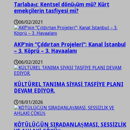
Tarlabaşı: Kentsel dönüşüm mü? Kürt
emekçilerin tasfiyesi mi?
06/02/2021
AKP’nin “Çıldırtan Projeleri”; Kanal İstanbul
– 3. Köprü – 3. Havaalanı
06/02/2021
KÜLTÜREL TANIMA SİYASİ TASFİYE PLANI
DEVAM EDİYOR.
18/01/2026
KÖTÜLÜĞÜN SIRADANLAŞMASI, SESSİZLİK