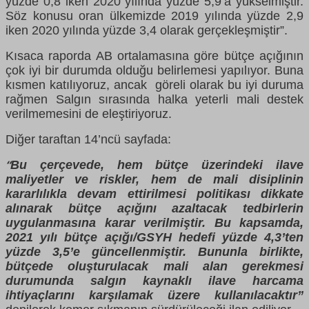
yüzde 0,8 iken 2020 yılında yüzde 5,9’a yükselmiştir.
Söz konusu oran ülkemizde 2019 yılında yüzde 2,9
iken 2020 yılında yüzde 3,4 olarak gerçekleşmiştir”.
Kısaca raporda AB ortalamasına göre bütçe açığının
çok iyi bir durumda olduğu belirlemesi yapılıyor. Buna
kısmen katılıyoruz, ancak göreli olarak bu iyi duruma
rağmen Salgın sırasında halka yeterli mali destek
verilmemesini de eleştiriyoruz.
Diğer taraftan 14’ncü sayfada:
Bu çerçevede, hem bütçe üzerindeki ilave
“
maliyetler ve riskler, hem de mali disiplinin
kararlılıkla devam ettirilmesi politikası dikkate
alınarak bütçe açığını azaltacak tedbirlerin
uygulanmasına karar verilmiştir. Bu kapsamda,
2021 yılı bütçe açığı/GSYH hedefi yüzde 4,3’ten
yüzde 3,5’e güncellenmiştir. Bununla birlikte,
bütçede oluşturulacak mali alan gerekmesi
durumunda salgın kaynaklı ilave harcama
ihtiyaçlarını karşılamak üzere kullanılacaktır”