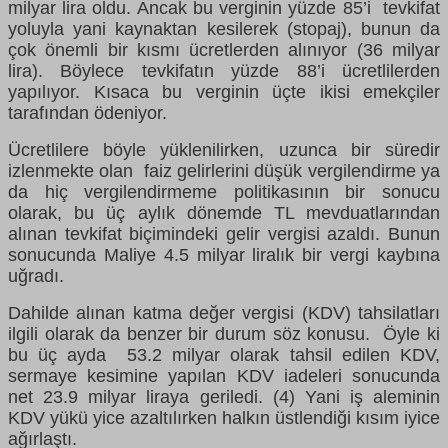
milyar lira oldu. Ancak bu verginin yüzde 85’i tevkifat
yoluyla yani kaynaktan kesilerek (stopaj), bunun da
çok önemli bir kısmı ücretlerden alınıyor (36 milyar
lira). Böylece tevkifatın yüzde 88’i ücretlilerden
yapılıyor. Kısaca bu verginin üçte ikisi emekçiler
tarafından ödeniyor.
Ücretlilere böyle yüklenilirken, uzunca bir süredir
izlenmekte olan faiz gelirlerini düşük vergilendirme ya
da hiç vergilendirmeme politikasının bir sonucu
olarak, bu üç aylık dönemde TL mevduatlarından
alınan tevkifat biçimindeki gelir vergisi azaldı. Bunun
sonucunda Maliye 4.5 milyar liralık bir vergi kaybına
uğradı.
Dahilde alınan katma değer vergisi (KDV) tahsilatları
ilgili olarak da benzer bir durum söz konusu. Öyle ki
bu üç ayda 53.2 milyar olarak tahsil edilen KDV,
sermaye kesimine yapılan KDV iadeleri sonucunda
net 23.9 milyar liraya geriledi. (4) Yani iş aleminin
KDV yükü yice azaltılırken halkın üstlendiği kısım iyice
ağırlaştı.