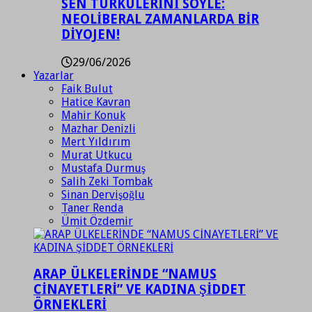
SEN TÜRKÜLERİNİ SÖYLE:
NEOLİBERAL ZAMANLARDA BİR
DİYOJEN!
29/06/2026
Yazarlar
Faik Bulut
Hatice Kavran
Mahir Konuk
Mazhar Denizli
Mert Yıldırım
Murat Utkucu
Mustafa Durmuş
Salih Zeki Tombak
Sinan Dervişoğlu
Taner Renda
Ümit Özdemir
ARAP ÜLKELERİNDE “NAMUS
CİNAYETLERİ” VE KADINA ŞİDDET
ÖRNEKLERİ