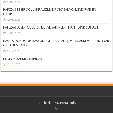
28/06/2026
HAFIZA-İ BEŞER SOL LİBERALİZM: BİR SİYASAL YÖNLENDİRMENİN
OTOPSİSİ
30/03/2026
HAFIZA-İ BEŞER: GÜVERCİNLER VE ŞAHİNLER, HRANT DİNK SUİKASTİ
19/01/2026
HAYATA DÖNÜŞ OPERASYONU VE “ZAMAN AŞIMI”: MAHKEME BİR İKTİDAR
ORGANI MIDIR ?
20/12/2025
HÜSEYİN RAHMİ GÜRPINAR
21/11/2025
Tüm hakları
YazıPortal
aittir.