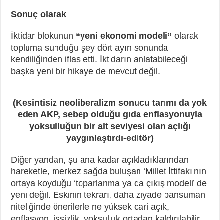
Sonuç olarak
İktidar blokunun
“yeni ekonomi modeli”
olarak
topluma sunduğu şey dört ayın sonunda
kendiliğinden iflas etti. İktidarın anlatabileceği
başka yeni bir hikaye de mevcut değil.
(Kesintisiz neoliberalizm sonucu tarımı da yok
eden AKP, sebep olduğu gıda enflasyonuyla
yoksulluğun bir alt seviyesi olan açlığı
yaygınlaştırdı-editör)
Diğer yandan, şu ana kadar açıkladıklarından
hareketle, merkez sağda buluşan ‘Millet İttifakı’nın
ortaya koyduğu ‘toparlanma ya da çıkış modeli’ de
yeni değil. Eskinin tekrarı, daha ziyade pansuman
niteliğinde önerilerle ne yüksek cari açık,
enflasyon, işsizlik, yoksulluk ortadan kaldırılabilir,