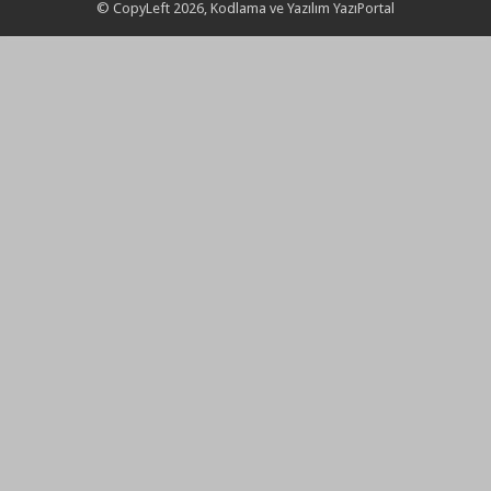
© CopyLeft 2026, Kodlama ve Yazılım YazıPortal