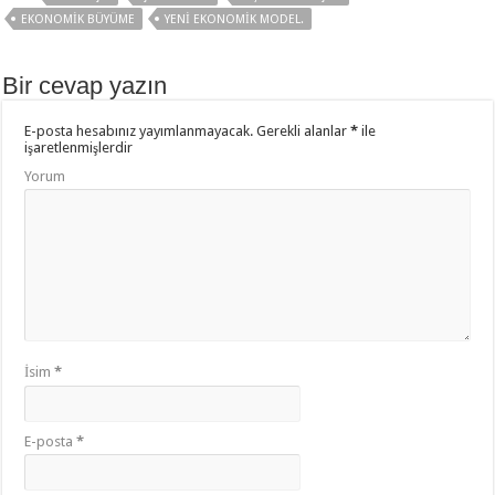
o
p
EKONOMIK BÜYÜME
YENI EKONOMIK MODEL.
o
p
Bir cevap yazın
k
E-posta hesabınız yayımlanmayacak.
Gerekli alanlar
*
ile
işaretlenmişlerdir
Yorum
İsim
*
E-posta
*