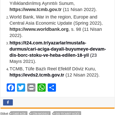
Yıllıklandırılmış Ayrıntılı Sunum,
https://www.tcmb.gov.tr
(11 Nisan 2022).
World Bank, War in the region, Europe and
Central Asia Economic Update (Spring 2022),
https://www.worldbank.org
, s. 98 (11 Nisan
2022).
https://t24.com.tr/yazarlar/mustafa-
durmus/cari-aciga-dayali-buyumeye-devam-
dis-borc-stoku-ve-heba-edilen-18-yil
(23
Mayıs 2021).
TCMB, Tüfe Bazlı Reel Efektif Döviz Kuru,
https://evds2.tcmb.gov.tr
(12 Nisan 2022).
F
T
Pr
W
P
ac
wi
in
h
a
e
tt
t
at
yl
b
er
sA
aş
Etiket
CARI AÇIK
ÇIN MODELI
DIŞ TICARET AÇIĞI