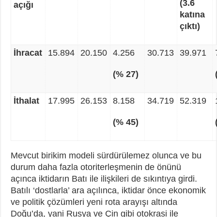
(3.6
açığı
katına
çıktı)
İhracat
15.894
20.150
4.256
30.713
39.971
(% 27)
İthalat
17.995
26.153
8.158
34.719
52.319
(% 45)
Mevcut birikim modeli sürdürülemez olunca ve bu
durum daha fazla otoriterleşmenin de önünü
açınca iktidarın Batı ile ilişkileri de sıkıntıya girdi.
Batılı ‘dostlarla’ ara açılınca, iktidar önce ekonomik
ve politik çözümleri yeni rota arayışı altında
Doğu’da, yani Rusya ve Çin gibi otokrasi ile