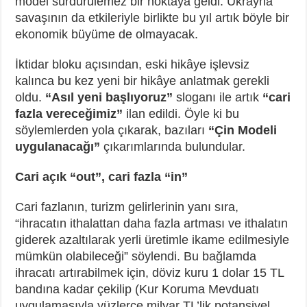
model sürdürülemez bir noktaya geldi. Ukrayna
savaşının da etkileriyle birlikte bu yıl artık böyle bir
ekonomik büyüme de olmayacak.
İktidar bloku açısından, eski hikâye işlevsiz
kalınca bu kez yeni bir hikâye anlatmak gerekli
oldu.
“Asıl yeni başlıyoruz”
sloganı ile artık
“cari
fazla vereceğimiz”
ilan edildi. Öyle ki bu
söylemlerden yola çıkarak, bazıları
“Çin Modeli
uygulanacağı”
çıkarımlarında bulundular.
Cari açık “out”, cari fazla “in”
Cari fazlanın, turizm gelirlerinin yanı sıra,
“ihracatın ithalattan daha fazla artması ve ithalatın
giderek azaltılarak yerli üretimle ikame edilmesiyle
mümkün olabileceği” söylendi. Bu bağlamda
ihracatı artırabilmek için, döviz kuru 1 dolar 15 TL
bandına kadar çekilip (Kur Koruma Mevduatı
uygulamasıyla yüzlerce milyar TL’lik potansiyel