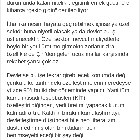
durumunda kalan nitelikli, eğitimli emek gücüne en
kibarca “çekip gidin” denilebiliyor.
İthal ikamesini hayata geçirebilmek içinse ya özel
sektör buna niyetli olacak ya da devlet bu işi
üstlenecektir. Özel sektör mevcut maliyetlerle
böyle bir yerli üretime girmekte zorlanır zira
özellikle de Çin’den gelen ucuz mallar karşısında
rekabet şansı çok az.
Devletse bu işe tekrar girebilecek konumda değil
çünkü ülke tarihindeki özelleştirmelerin neredeyse
yüzde 90’ı bu iktidar döneminde yapıldı. Yani tüm
kamu iktisadi teşebbüsleri (KİT)
özelleştirildiğinden, yerli üretimi yapacak kurum
kalmadı artık. Kaldı ki bırakın kamulaştırmayı,
devletleştirme düşüncesi bile neo-liberalizmi
düstur edinmiş olan bir iktidarın pek
benimseyebileceği bir şey değil.