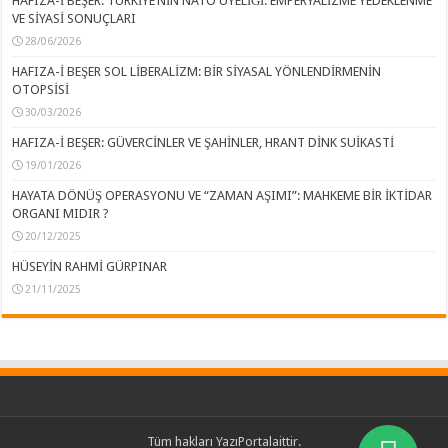
HAFIZA-İ BEŞER: TÜRKİYE’NİN NATO ÜYELİĞİ: EMPERYALİZME YEDEKLENME
VE SİYASİ SONUÇLARI
28/06/2026
HAFIZA-İ BEŞER SOL LİBERALİZM: BİR SİYASAL YÖNLENDİRMENİN
OTOPSİSİ
30/03/2026
HAFIZA-İ BEŞER: GÜVERCİNLER VE ŞAHİNLER, HRANT DİNK SUİKASTİ
19/01/2026
HAYATA DÖNÜŞ OPERASYONU VE “ZAMAN AŞIMI”: MAHKEME BİR İKTİDAR
ORGANI MIDIR ?
20/12/2025
HÜSEYİN RAHMİ GÜRPINAR
21/11/2025
Tüm hakları
YazıPortal
aittir.