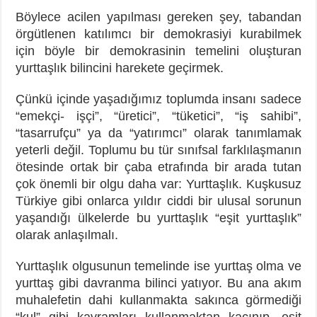
Böylece acilen yapılması gereken şey, tabandan
örgütlenen katılımcı bir demokrasiyi kurabilmek
için böyle bir demokrasinin temelini oluşturan
yurttaşlık bilincini harekete geçirmek.
Çünkü içinde yaşadığımız toplumda insanı sadece
“emekçi- işçi”, “üretici”, “tüketici”, “iş sahibi”,
“tasarrufçu” ya da “yatırımcı” olarak tanımlamak
yeterli değil. Toplumu bu tür sınıfsal farklılaşmanın
ötesinde ortak bir çaba etrafında bir arada tutan
çok önemli bir olgu daha var: Yurttaşlık. Kuşkusuz
Türkiye gibi onlarca yıldır ciddi bir ulusal sorunun
yaşandığı ülkelerde bu yurttaşlık “eşit yurttaşlık”
olarak anlaşılmalı.
Yurttaşlık olgusunun temelinde ise yurttaş olma ve
yurttaş gibi davranma bilinci yatıyor. Bu ana akım
muhalefetin dahi kullanmakta sakınca görmediği
“kul” gibi kavramları kullanmaktan kaçınıp, eşit