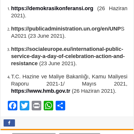
https://demokrasikonferansi.org
(26 Haziran
2021).
https://publicadministration.un.org/en/UNP
S
A2021 (23 June 2021).
https://socialeurope.eu/international-public-
service-day-a-day-of-celebration-action-and-
resistance
(23 June 2021).
T.C. Hazine ve Maliye Bakanlığı, Kamu Maliyesi
Raporu 2021-1/ Mayıs 2021,
https://www.hmb.gov.tr
(26 Haziran 2021).
F
T
Pr
W
P
ac
wi
in
h
a
e
tt
t
at
yl