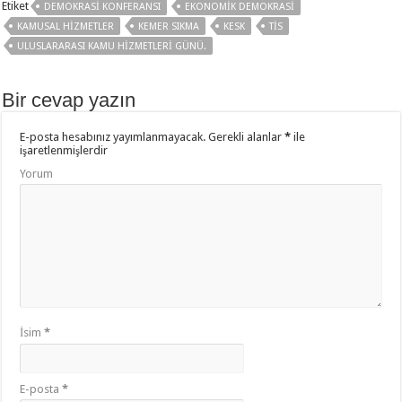
b
er
sA
aş
Etiket
DEMOKRASI KONFERANSI
EKONOMIK DEMOKRASI
o
p
KAMUSAL HIZMETLER
KEMER SIKMA
KESK
TİS
ULUSLARARASI KAMU HIZMETLERI GÜNÜ.
o
p
k
Bir cevap yazın
E-posta hesabınız yayımlanmayacak.
Gerekli alanlar
*
ile
işaretlenmişlerdir
Yorum
İsim
*
E-posta
*