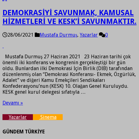
DEMOKRASİYİ SAVUNMAK, KAMUSAL
HİZMETLERİ VE KESK’İ SAVUNMAKTIR.
28/06/2021
Mustafa Durmuş
,
Yazarlar
0
Mustafa Durmuş 27 Haziran 2021 23 Haziran tarihi çok
önemli iki konferans ve kongrenin gerçekleştiği bir gün
oldu. Bunlardan ilki Demokrasi İçin Birlik (DİB) tarafından
düzenlenmiş olan “Demokrasi Konferansı- Ekmek, Özgürlük,
Adalet” ve diğeri Kamu Emekçileri Sendikaları
Konfederasyonu’nun (KESK) 10. Olağan Genel Kuruluydu.
KESK genel kurul delegesi sıfatıyla …
Devamı »
Yazarlar
Sinema
GÜNDEM TÜRKİYE