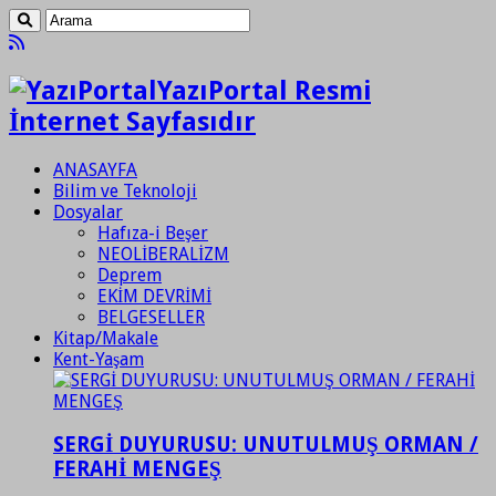
YazıPortal Resmi
İnternet Sayfasıdır
ANASAYFA
Bilim ve Teknoloji
Dosyalar
Hafıza-i Beşer
NEOLİBERALİZM
Deprem
EKİM DEVRİMİ
BELGESELLER
Kitap/Makale
Kent-Yaşam
SERGİ DUYURUSU: UNUTULMUŞ ORMAN /
FERAHİ MENGEŞ