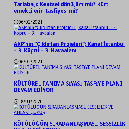
Tarlabaşı: Kentsel dönüşüm mü? Kürt
emekçilerin tasfiyesi mi?
06/02/2021
AKP’nin “Çıldırtan Projeleri”; Kanal İstanbul
– 3. Köprü – 3. Havaalanı
06/02/2021
KÜLTÜREL TANIMA SİYASİ TASFİYE PLANI
DEVAM EDİYOR.
18/01/2026
KÖTÜLÜĞÜN SIRADANLAŞMASI, SESSİZLİK