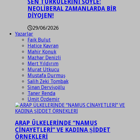
SEN TÜRKÜLERİNİ SÖYLE:
NEOLİBERAL ZAMANLARDA BİR
DİYOJEN!
29/06/2026
Yazarlar
Faik Bulut
Hatice Kavran
Mahir Konuk
Mazhar Denizli
Mert Yıldırım
Murat Utkucu
Mustafa Durmuş
Salih Zeki Tombak
Sinan Dervişoğlu
Taner Renda
Ümit Özdemir
ARAP ÜLKELERİNDE “NAMUS
CİNAYETLERİ” VE KADINA ŞİDDET
ÖRNEKLERİ