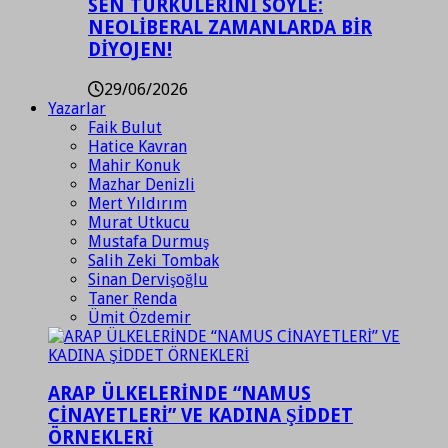
SEN TÜRKÜLERİNİ SÖYLE:
NEOLİBERAL ZAMANLARDA BİR
DİYOJEN!
29/06/2026
Yazarlar
Faik Bulut
Hatice Kavran
Mahir Konuk
Mazhar Denizli
Mert Yıldırım
Murat Utkucu
Mustafa Durmuş
Salih Zeki Tombak
Sinan Dervişoğlu
Taner Renda
Ümit Özdemir
ARAP ÜLKELERİNDE “NAMUS
CİNAYETLERİ” VE KADINA ŞİDDET
ÖRNEKLERİ