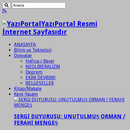
YazıPortal Resmi
İnternet Sayfasıdır
ANASAYFA
Bilim ve Teknoloji
Dosyalar
Hafıza-i Beşer
NEOLİBERALİZM
Deprem
EKİM DEVRİMİ
BELGESELLER
Kitap/Makale
Kent-Yaşam
SERGİ DUYURUSU: UNUTULMUŞ ORMAN /
FERAHİ MENGEŞ