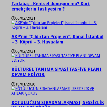
Tarlabaşı: Kentsel dönüşüm mü? Kürt
emekçilerin tasfiyesi mi?
06/02/2021
AKP’nin “Çıldırtan Projeleri”; Kanal İstanbul
– 3. Köprü – 3. Havaalanı
06/02/2021
KÜLTÜREL TANIMA SİYASİ TASFİYE PLANI
DEVAM EDİYOR.
18/01/2026
KÖTÜLÜĞÜN SIRADANLAŞMASI, SESSİZLİK