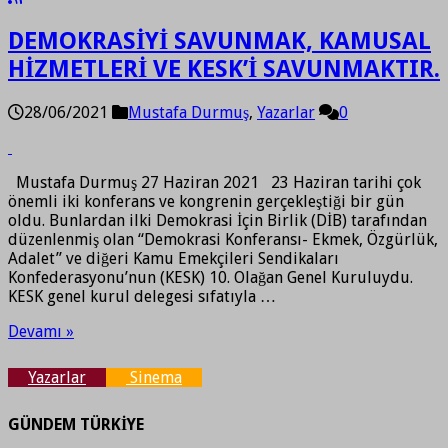
DEMOKRASİYİ SAVUNMAK, KAMUSAL
HİZMETLERİ VE KESK’İ SAVUNMAKTIR.
28/06/2021
Mustafa Durmuş
,
Yazarlar
0
Mustafa Durmuş 27 Haziran 2021 23 Haziran tarihi çok
önemli iki konferans ve kongrenin gerçekleştiği bir gün
oldu. Bunlardan ilki Demokrasi İçin Birlik (DİB) tarafından
düzenlenmiş olan “Demokrasi Konferansı- Ekmek, Özgürlük,
Adalet” ve diğeri Kamu Emekçileri Sendikaları
Konfederasyonu’nun (KESK) 10. Olağan Genel Kuruluydu.
KESK genel kurul delegesi sıfatıyla …
Devamı »
Yazarlar
Sinema
GÜNDEM TÜRKİYE