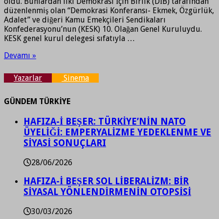
oldu. Bunlardan ilki Demokrasi İçin Birlik (DİB) tarafından
düzenlenmiş olan “Demokrasi Konferansı- Ekmek, Özgürlük,
Adalet” ve diğeri Kamu Emekçileri Sendikaları
Konfederasyonu’nun (KESK) 10. Olağan Genel Kuruluydu.
KESK genel kurul delegesi sıfatıyla …
Devamı »
Yazarlar
Sinema
GÜNDEM TÜRKİYE
HAFIZA-İ BEŞER: TÜRKİYE’NİN NATO
ÜYELİĞİ: EMPERYALİZME YEDEKLENME VE
SİYASİ SONUÇLARI
28/06/2026
HAFIZA-İ BEŞER SOL LİBERALİZM: BİR
SİYASAL YÖNLENDİRMENİN OTOPSİSİ
30/03/2026