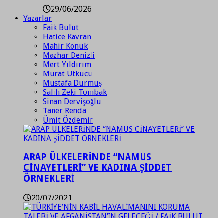
29/06/2026
Yazarlar
Faik Bulut
Hatice Kavran
Mahir Konuk
Mazhar Denizli
Mert Yıldırım
Murat Utkucu
Mustafa Durmuş
Salih Zeki Tombak
Sinan Dervişoğlu
Taner Renda
Ümit Özdemir
ARAP ÜLKELERİNDE “NAMUS
CİNAYETLERİ” VE KADINA ŞİDDET
ÖRNEKLERİ
20/07/2021