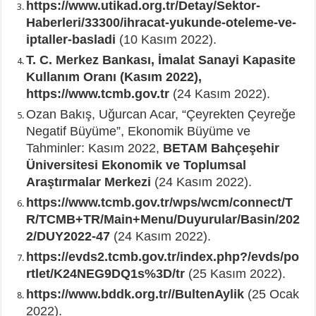
https://www.utikad.org.tr/Detay/Sektor-
Haberleri/33300/ihracat-yukunde-oteleme-ve-
iptaller-basladi
(10 Kasım 2022).
T. C. Merkez Bankası, İmalat Sanayi Kapasite
Kullanım Oranı (Kasım 2022),
https://www.tcmb.gov.tr
(24 Kasım 2022).
Ozan Bakış, Uğurcan Acar, “Çeyrekten Çeyreğe
Negatif Büyüme”, Ekonomik Büyüme ve
Tahminler: Kasım 2022,
BETAM Bahçeşehir
Üniversitesi Ekonomik ve Toplumsal
Araştırmalar Merkezi
(24 Kasım 2022).
https://www.tcmb.gov.tr/wps/wcm/connect/T
R/TCMB+TR/Main+Menu/Duyurular/Basin/202
2/DUY2022-47
(24 Kasım 2022).
https://evds2.tcmb.gov.tr/index.php?/evds/po
rtlet/K24NEG9DQ1s%3D/tr
(25 Kasım 2022).
https://www.bddk.org.tr//BultenAylik
(25 Ocak
2022).