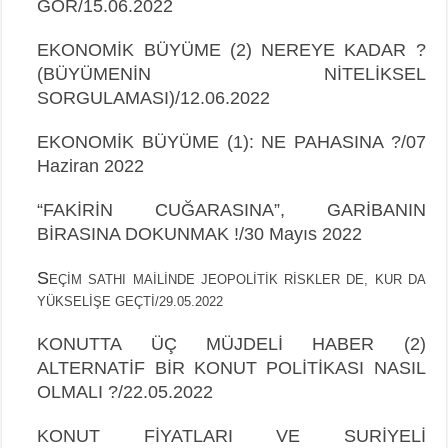
GÖR/15.06.2022
EKONOMİK BÜYÜME (2) NEREYE KADAR ?
(BÜYÜMENİN NİTELİKSEL
SORGULAMASI)/12.06.2022
EKONOMİK BÜYÜME (1): NE PAHASINA ?/07
Haziran 2022
“FAKİRİN CUĞARASINA”, GARİBANIN
BİRASINA DOKUNMAK !/30 Mayıs 2022
S
EÇİM SATHI MAİLİNDE JEOPOLİTİK RİSKLER DE, KUR DA
YÜKSELİŞE GEÇTİ/29.05.2022
KONUTTA ÜÇ MÜJDELİ HABER (2)
ALTERNATİF BİR KONUT POLİTİKASI NASIL
OLMALI ?/22.05.2022
KONUT FİYATLARI VE SURİYELİ