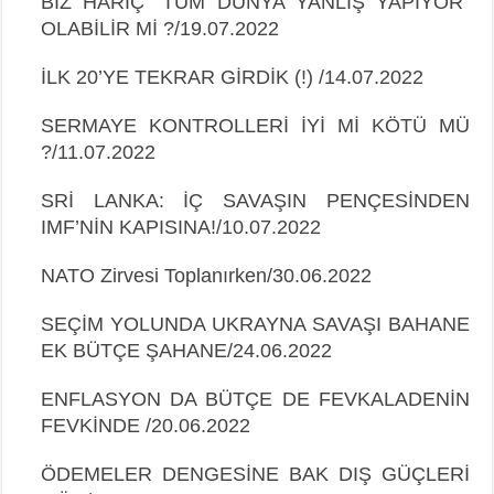
BİZ HARİÇ “TÜM DÜNYA YANLIŞ YAPIYOR”
OLABİLİR Mİ ?/19.07.2022
İLK 20’YE TEKRAR GİRDİK (!) /14.07.2022
SERMAYE KONTROLLERİ İYİ Mİ KÖTÜ MÜ
?/11.07.2022
SRİ LANKA: İÇ SAVAŞIN PENÇESİNDEN
IMF’NİN KAPISINA!/10.07.2022
NATO Zirvesi Toplanırken/30.06.2022
SEÇİM YOLUNDA UKRAYNA SAVAŞI BAHANE
EK BÜTÇE ŞAHANE/24.06.2022
ENFLASYON DA BÜTÇE DE FEVKALADENİN
FEVKİNDE /20.06.2022
ÖDEMELER DENGESİNE BAK DIŞ GÜÇLERİ