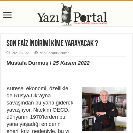
SON FAİZ İNDİRİMİ KİME YARAYACAK ?
26/11/2022
935 Görüntülenme
Mustafa Durmuş /
25 Kasım 2022
Küresel ekonomi, özellikle
de Rusya-Ukrayna
savaşından bu yana giderek
yavaşlıyor. Nitekim OECD,
dünyanın 1970’lerden bu
yana yaşadığı en derin
enerji krizi nedeniyle, bu yıl