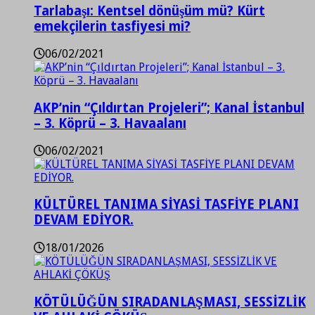
Tarlabaşı: Kentsel dönüşüm mü? Kürt
emekçilerin tasfiyesi mi?
06/02/2021
AKP’nin “Çıldırtan Projeleri”; Kanal İstanbul
– 3. Köprü – 3. Havaalanı
06/02/2021
KÜLTÜREL TANIMA SİYASİ TASFİYE PLANI
DEVAM EDİYOR.
18/01/2026
KÖTÜLÜĞÜN SIRADANLAŞMASI, SESSİZLİK