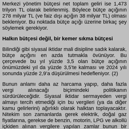
Merkezi yönetim bütçesi net toplam geliri ise 1,473
trilyon TL olarak belirlenmiş. Böylece bütçe açığının
278 milyar TL (ve faiz dışı açığın 38 milyar TL) olması
bekleniyor. Bu noktada bütçe açığı üzerine birkaç şey
söylemek gerekiyor.
Halkın bütçesi değil, bir kemer sıkma bütçesi
Bilindiği gibi siyasal iktidar mali disipline sadık kalarak,
bütçe açığını en azda tutmakla övünüyor. Bu
çerçevede bu yıl yüzde 3,5 olan bütçe açığının
önümüzdeki yıl da yüzde 3,5’te kalması ve 2024 yılı
sonunda yüzde 2,9’a düşürülmesi hedefleniyor. (2)
Bunun anlamı daha az harcama yapıp, daha fazla
vergi alınacağı biçimindeki politikanın
sürdürüleceğidir. Siyasal iktidar sermayeden vergi
almayı tercih etmediği için bu vergileri (ya da diğer
kamu gelirlerini) ağırlıklı olarak halktan toplayacaktır.
Nitekim son zamanlarda gerek elektrik, doğal gaz
fiyatlarına, gerekse de benzin, motorin, LPG ve alkollü
içkiden alınan vergilere yapılan zamlar bunun bir