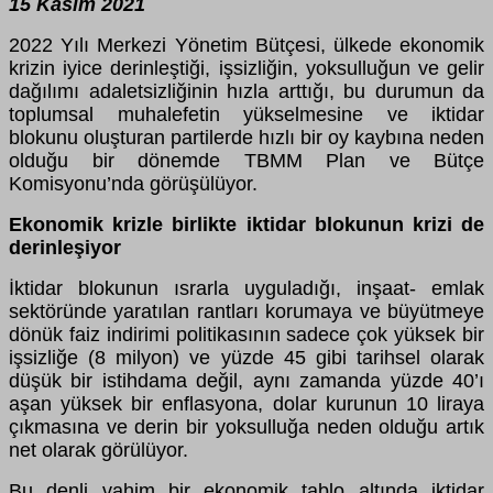
15 Kasım 2021
2022 Yılı Merkezi Yönetim Bütçesi, ülkede ekonomik
krizin iyice derinleştiği, işsizliğin, yoksulluğun ve gelir
dağılımı adaletsizliğinin hızla arttığı, bu durumun da
toplumsal muhalefetin yükselmesine ve iktidar
blokunu oluşturan partilerde hızlı bir oy kaybına neden
olduğu bir dönemde TBMM Plan ve Bütçe
Komisyonu’nda görüşülüyor.
Ekonomik krizle birlikte iktidar blokunun krizi de
derinleşiyor
İktidar blokunun ısrarla uyguladığı, inşaat- emlak
sektöründe yaratılan rantları korumaya ve büyütmeye
dönük faiz indirimi politikasının sadece çok yüksek bir
işsizliğe (8 milyon) ve yüzde 45 gibi tarihsel olarak
düşük bir istihdama değil, aynı zamanda yüzde 40’ı
aşan yüksek bir enflasyona, dolar kurunun 10 liraya
çıkmasına ve derin bir yoksulluğa neden olduğu artık
net olarak görülüyor.
Bu denli vahim bir ekonomik tablo altında iktidar