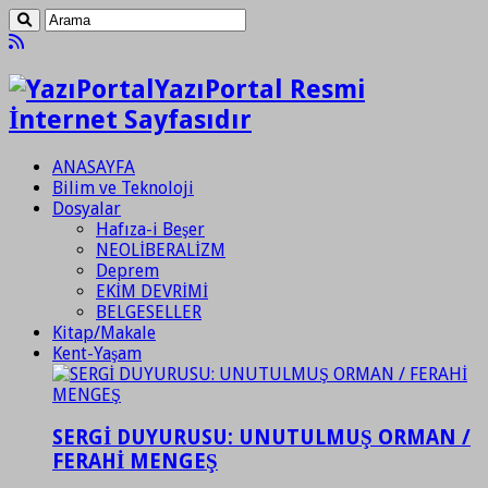
YazıPortal Resmi
İnternet Sayfasıdır
ANASAYFA
Bilim ve Teknoloji
Dosyalar
Hafıza-i Beşer
NEOLİBERALİZM
Deprem
EKİM DEVRİMİ
BELGESELLER
Kitap/Makale
Kent-Yaşam
SERGİ DUYURUSU: UNUTULMUŞ ORMAN /
FERAHİ MENGEŞ