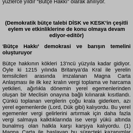
yüzlerce yıldır “Bütçe Hakkı” olarak anılıyor.
(Demokratik bütçe talebi DİSK ve KESK’in çeşitli
eylem ve etkinliklerine de konu olmaya devam
ediyor-editör)
Bütçe Hakkı’ demokrasi ve barışın temelini
‘
oluşturuyor
Bütçe hakkının kökleri 13’ncü yüzyıla kadar gidiyor.
Öyle ki 1215 yılında Britanya’da Kral ile yerelin
temsilcileri arasında imzalanan Magna Carta
Anlaşması ile ilk kez kralın vergi toplama ve harcama
yetkileri, ağırlıkla dönemin yerel egemenlerinden
oluşan bir Meclisin onayına bağlı kılınarak kısıtlandı.
Çünkü toplanan vergilerin çoğu krala giderken, azı
yerel egemenlerde (Lord, Dük gibi) kalıyordu. Bu yerel
egemenler vergi gelirlerini artırmak için daha fazla
vergi salmaya kalktıklarında ise vergi yükü altında
bunalmış olan halkla karşı karşıya kalıyordu. (1)
Magna Carta ile başlayan bu süreçteki kazanımlar