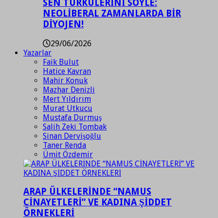
SEN TÜRKÜLERİNİ SÖYLE:
NEOLİBERAL ZAMANLARDA BİR
DİYOJEN!
29/06/2026
Yazarlar
Faik Bulut
Hatice Kavran
Mahir Konuk
Mazhar Denizli
Mert Yıldırım
Murat Utkucu
Mustafa Durmuş
Salih Zeki Tombak
Sinan Dervişoğlu
Taner Renda
Ümit Özdemir
ARAP ÜLKELERİNDE “NAMUS
CİNAYETLERİ” VE KADINA ŞİDDET
ÖRNEKLERİ