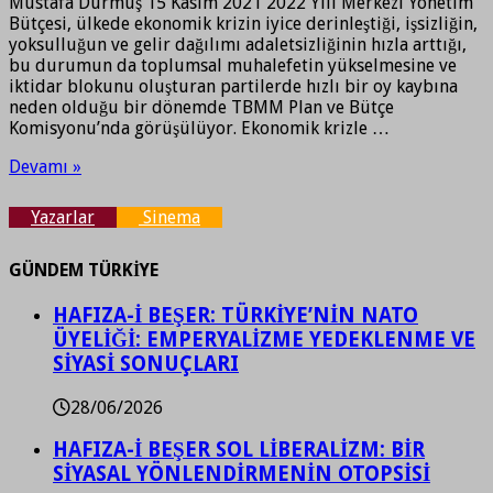
Mustafa Durmuş 15 Kasım 2021 2022 Yılı Merkezi Yönetim
Bütçesi, ülkede ekonomik krizin iyice derinleştiği, işsizliğin,
yoksulluğun ve gelir dağılımı adaletsizliğinin hızla arttığı,
bu durumun da toplumsal muhalefetin yükselmesine ve
iktidar blokunu oluşturan partilerde hızlı bir oy kaybına
neden olduğu bir dönemde TBMM Plan ve Bütçe
Komisyonu’nda görüşülüyor. Ekonomik krizle …
Devamı »
Yazarlar
Sinema
GÜNDEM TÜRKİYE
HAFIZA-İ BEŞER: TÜRKİYE’NİN NATO
ÜYELİĞİ: EMPERYALİZME YEDEKLENME VE
SİYASİ SONUÇLARI
28/06/2026
HAFIZA-İ BEŞER SOL LİBERALİZM: BİR
SİYASAL YÖNLENDİRMENİN OTOPSİSİ