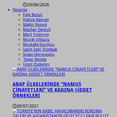
29/06/2026
Yazarlar
Faik Bulut
Hatice Kavran
Mahir Konuk
Mazhar Denizli
Mert Yıldırım
Murat Utkucu
Mustafa Durmuş
Salih Zeki Tombak
Sinan Dervişoğlu
Taner Renda
Ümit Özdemir
ARAP ÜLKELERİNDE “NAMUS
CİNAYETLERİ” VE KADINA ŞİDDET
ÖRNEKLERİ
20/07/2021