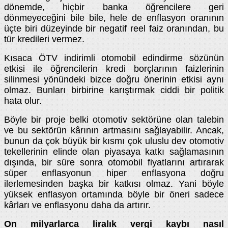
dönemde, hiçbir banka öğrencilere geri
dönmeyeceğini bile bile, hele de enflasyon oranının
üçte biri düzeyinde bir negatif reel faiz oranından, bu
tür kredileri vermez.
Kısaca ÖTV indirimli otomobil edindirme sözünün
etkisi ile öğrencilerin kredi borçlarının faizlerinin
silinmesi yönündeki bizce doğru önerinin etkisi aynı
olmaz. Bunları birbirine karıştırmak ciddi bir politik
hata olur.
Böyle bir proje belki otomotiv sektörüne olan talebin
ve bu sektörün kârının artmasını sağlayabilir. Ancak,
bunun da çok büyük bir kısmı çok uluslu dev otomotiv
tekellerinin elinde olan piyasaya katkı sağlamasının
dışında, bir süre sonra otomobil fiyatlarını artırarak
süper enflasyonun hiper enflasyona doğru
ilerlemesinden başka bir katkısı olmaz. Yani böyle
yüksek enflasyon ortamında böyle bir öneri sadece
kârları ve enflasyonu daha da artırır.
On milyarlarca liralık vergi kaybı nasıl