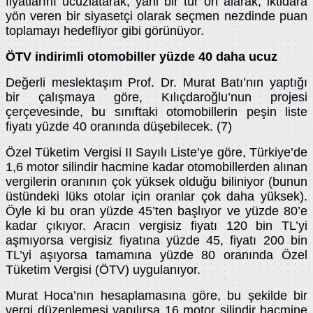
fiyatlarını ucuzlatarak, yani bir tür ön alarak, iktidara
yön veren bir siyasetçi olarak seçmen nezdinde puan
toplamayı hedefliyor gibi görünüyor.
ÖTV indirimli otomobiller yüzde 40 daha ucuz
Değerli meslektaşım Prof. Dr. Murat Batı’nın yaptığı
bir çalışmaya göre, Kılıçdaroğlu’nun projesi
çerçevesinde, bu sınıftaki otomobillerin peşin liste
fiyatı yüzde 40 oranında düşebilecek. (7)
Özel Tüketim Vergisi II Sayılı Liste’ye göre, Türkiye’de
1,6 motor silindir hacmine kadar otomobillerden alınan
vergilerin oranının çok yüksek olduğu biliniyor (bunun
üstündeki lüks otolar için oranlar çok daha yüksek).
Öyle ki bu oran yüzde 45’ten başlıyor ve yüzde 80’e
kadar çıkıyor. Aracın vergisiz fiyatı 120 bin TL’yi
aşmıyorsa vergisiz fiyatına yüzde 45, fiyatı 200 bin
TL’yi aşıyorsa tamamına yüzde 80 oranında Özel
Tüketim Vergisi (ÖTV) uygulanıyor.
Murat Hoca’nın hesaplamasına göre, bu şekilde bir
vergi düzenlemesi yapılırsa 16 motor silindir hacmine