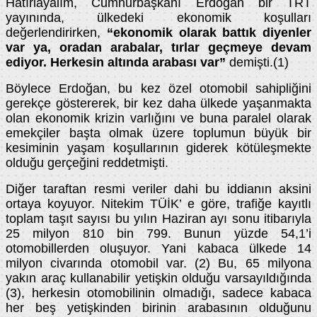
Hatırlayalım, Cumhurbaşkanı Erdoğan bir TRT
yayınında, ülkedeki ekonomik koşulları
değerlendirirken,
“ekonomik olarak battık diyenler
var ya, oradan arabalar, tırlar geçmeye devam
ediyor. Herkesin altında arabası var”
demişti.(1)
Böylece Erdoğan, bu kez özel otomobil sahipliğini
gerekçe göstererek, bir kez daha ülkede yaşanmakta
olan ekonomik krizin varlığını ve buna paralel olarak
emekçiler başta olmak üzere toplumun büyük bir
kesiminin yaşam koşullarının giderek kötüleşmekte
olduğu gerçeğini reddetmişti.
Diğer taraftan resmi veriler dahi bu iddianın aksini
ortaya koyuyor. Nitekim TÜİK’ e göre, trafiğe kayıtlı
toplam taşıt sayısı bu yılın Haziran ayı sonu itibarıyla
25 milyon 810 bin 799. Bunun yüzde 54,1’i
otomobillerden oluşuyor. Yani kabaca ülkede 14
milyon civarında otomobil var. (2) Bu, 65 milyona
yakın araç kullanabilir yetişkin olduğu varsayıldığında
(3), herkesin otomobilinin olmadığı, sadece kabaca
her beş yetişkinden birinin arabasının olduğunu