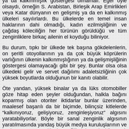
ya da kalkınmışlık göstergesi olmamalı. Eğer öyle
olsaydı, örneğin S. Arabistan, Birleşik Arap Emirlikleri
veya Katar dünyanın en gelişmiş ya da en kalkınmış
ülkeleri sayılırlardı. Bu ülkelerde en temel insan
haklarının dahi olmadığı, kadın ezilmişliğinin ve
çağdaş köleciliğin her türünün görüldüğü ve tüm
zenginliklere birkaç ailenin el koyduğu biliniyor.
Bu durum, tıpkı bir ülkede tek başına gökdelenlerin,
on şeritli otoyollarının ya da çok büyük köprülerin
varlığının ülkenin kalkınmışlığının ya da gelişmişliğinin
göstergesi olamayacağı gibi bir şey. Bunlar olsa olsa
ülkedeki gelir ve servet dağılımı adaletsizliğinin çok
yüksek boyutlarda olduğunun bir kanıtı olabilir.
Öte yandan, yüksek binalar ya da lüks otomobiller
göze hitap eden şeyler olduğundan, halkla bağını
koparmış olan otoriter iktidarlar bunlar üzerinden,
maalesef başarılı da bir biçimde, bilinçsiz kitlelerde
“kalkınıyoruz, gelişiyoruz, zenginleşiyoruz” algısını
yaratabiliyorlar. Böyle bir sanal zenginlik algısının
yaratılmasında yandaş büyük medya kuruluşlarının ve