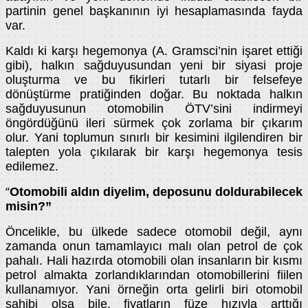
partinin genel başkanının iyi hesaplamasında fayda
var.
Kaldı ki karşı hegemonya (A. Gramsci’nin işaret ettiği
gibi), halkın sağduyusundan yeni bir siyasi proje
oluşturma ve bu fikirleri tutarlı bir felsefeye
dönüştürme pratiğinden doğar. Bu noktada halkın
sağduyusunun otomobilin ÖTV’sini indirmeyi
öngördüğünü ileri sürmek çok zorlama bir çıkarım
olur. Yani toplumun sınırlı bir kesimini ilgilendiren bir
talepten yola çıkılarak bir karşı hegemonya tesis
edilemez.
Otomobili aldın diyelim, deposunu doldurabilecek
“
misin?”
Öncelikle, bu ülkede sadece otomobil değil, aynı
zamanda onun tamamlayıcı malı olan petrol de çok
pahalı. Hali hazırda otomobili olan insanların bir kısmı
petrol almakta zorlandıklarından otomobillerini fiilen
kullanamıyor. Yani örneğin orta gelirli biri otomobil
sahibi olsa bile, fiyatların füze hızıyla arttığı