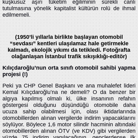
kuşkusuz aşırı tüketim eğiliminin sürekli canlı
tutulmasına yönelik kapitalist kültürün rolü de ihmal
edilmemeli.
(1950’li yıllarla birlikte başlayan otomobil
“sevdası” kentleri ulaşılamaz hale getirmekle
kalmadı, ekolojik yıkımı da tetikledi. Fotoğrafta
olağanlaşan İstanbul trafik sıkışıklığı-editör)
Kılıçdaroğlu’nun orta sınıfı otomobil sahibi yapma
projesi (!)
Peki ya CHP Genel Başkanı ve ana muhalefet lideri
Kemal Kılıçdaroğlu’na ne demeli? O da benzer bir
algıya kapılmış olmalı ki, ülke insanının refahın
göstergesi olduğunu düşündüğü otomobile daha
ucuza sahip olabilmesi için, olası iktidarlarında
otomobillerden alınan vergilerde indirim yapacaklarını
söylüyor. Böylece 1,6 motor silindir hacminin altındaki
otomobillerden alınan ÖTV (ve KDV) gibi vergilerden
yüzde 75 indirim yapılacağının, gençlerdense ilk