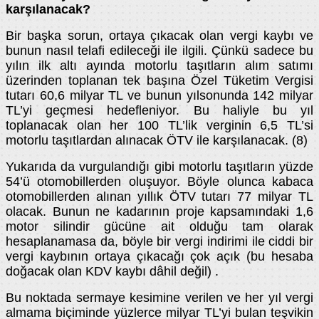
karşılanacak?
Bir başka sorun, ortaya çıkacak olan vergi kaybı ve
bunun nasıl telafi edileceği ile ilgili. Çünkü sadece bu
yılın ilk altı ayında motorlu taşıtların alım satımı
üzerinden toplanan tek başına Özel Tüketim Vergisi
tutarı 60,6 milyar TL ve bunun yılsonunda 142 milyar
TL’yi geçmesi hedefleniyor. Bu haliyle bu yıl
toplanacak olan her 100 TL’lik verginin 6,5 TL’si
motorlu taşıtlardan alınacak ÖTV ile karşılanacak. (8)
Yukarıda da vurgulandığı gibi motorlu taşıtların yüzde
54’ü otomobillerden oluşuyor. Böyle olunca kabaca
otomobillerden alınan yıllık ÖTV tutarı 77 milyar TL
olacak. Bunun ne kadarının proje kapsamındaki 1,6
motor silindir gücüne ait olduğu tam olarak
hesaplanamasa da, böyle bir vergi indirimi ile ciddi bir
vergi kaybının ortaya çıkacağı çok açık (bu hesaba
doğacak olan KDV kaybı dâhil değil) .
Bu noktada sermaye kesimine verilen ve her yıl vergi
almama biçiminde yüzlerce milyar TL’yi bulan teşvikin