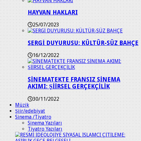
HAYVAN HAKLARI
25/07/2023
SERGİ DUYURUSU: KÜLTÜR-SÜZ BAHÇE
16/12/2022
SİNEMATEKTE FRANSIZ SİNEMA
AKIMI: ŞİİRSEL GERÇEKÇİLİK
30/11/2022
Müzik
Şiir/edebiyat
Sinema /Tiyatro
Sinema Yazıları
Tiyatro Yazıları