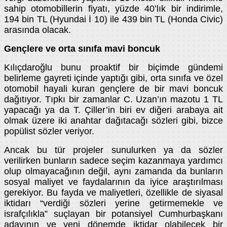
sahip otomobillerin fiyatı, yüzde 40’lık bir indirimle,
194 bin TL (Hyundai İ 10) ile 439 bin TL (Honda Civic)
arasında olacak.
Gençlere ve orta sınıfa mavi boncuk
Kılıçdaroğlu bunu proaktif bir biçimde gündemi
belirleme gayreti içinde yaptığı gibi, orta sınıfa ve özel
otomobil hayali kuran gençlere de bir mavi boncuk
dağıtıyor. Tıpkı bir zamanlar C. Uzan’ın mazotu 1 TL
yapacağı ya da T. Çiller’in biri ev diğeri arabaya ait
olmak üzere iki anahtar dağıtacağı sözleri gibi, bizce
popülist sözler veriyor.
Ancak bu tür projeler sunulurken ya da sözler
verilirken bunların sadece seçim kazanmaya yardımcı
olup olmayacağının değil, aynı zamanda da bunların
sosyal maliyet ve faydalarının da iyice araştırılması
gerekiyor. Bu fayda ve maliyetleri, özellikle de siyasal
iktidarı “verdiği sözleri yerine getirmemekle ve
israfçılıkla” suçlayan bir potansiyel Cumhurbaşkanı
adayının ve yeni dönemde iktidar olabilecek bir