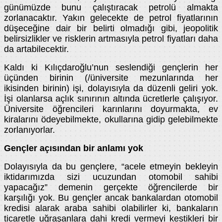
günümüzde bunu çalıştıracak petrolü almakta
zorlanacaktır. Yakın gelecekte de petrol fiyatlarının
düşeceğine dair bir belirti olmadığı gibi, jeopolitik
belirsizlikler ve risklerin artmasıyla petrol fiyatları daha
da artabilecektir.
Kaldı ki Kılıçdaroğlu’nun seslendiği gençlerin her
üçünden birinin (/üniversite mezunlarında her
ikisinden birinin) işi, dolayısıyla da düzenli geliri yok.
İşi olanlarsa açlık sınırının altında ücretlerle çalışıyor.
Üniversite öğrencileri karınlarını doyurmakta, ev
kiralarını ödeyebilmekte, okullarına gidip gelebilmekte
zorlanıyorlar.
Gençler açısından bir anlamı yok
Dolayısıyla da bu gençlere, “acele etmeyin bekleyin
iktidarımızda sizi ucuzundan otomobil sahibi
yapacağız” demenin gerçekte öğrencilerde bir
karşılığı yok. Bu gençler ancak bankalardan otomobil
kredisi alarak araba sahibi olabilirler ki, bankaların
ticaretle uğraşanlara dahi kredi vermeyi kestikleri bir