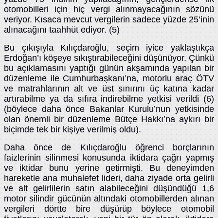
otomobilleri için hiç vergi alınmayacağının sözünü
veriyor. Kısaca mevcut vergilerin sadece yüzde 25’inin
alınacağını taahhüt ediyor. (5)
Bu çıkışıyla Kılıçdaroğlu, seçim iyice yaklaştıkça
Erdoğan’ı köşeye sıkıştırabileceğini düşünüyor. Çünkü
bu açıklamasını yaptığı günün akşamında yapılan bir
düzenleme ile Cumhurbaşkanı’na, motorlu araç ÖTV
ve matrahlarının alt ve üst sınırını üç katına kadar
artırabilme ya da sıfıra indirebilme yetkisi verildi (6)
(böylece daha önce Bakanlar Kurulu’nun yetkisinde
olan önemli bir düzenleme Bütçe Hakkı’na aykırı bir
biçimde tek bir kişiye verilmiş oldu).
Daha önce de Kılıçdaroğlu öğrenci borçlarının
faizlerinin silinmesi konusunda iktidara çağrı yapmış
ve iktidar bunu yerine getirmişti. Bu deneyimden
hareketle ana muhalefet lideri, daha ziyade orta gelirli
ve alt gelirlilerin satın alabileceğini düşündüğü 1,6
motor silindir gücünün altındaki otomobillerden alınan
vergileri dörtte bire düşürüp böylece otomobil