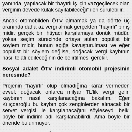
yanında, yapılacak bir “hayırlı iş için vazgeçilecek olan
verginin devede kulak sayılabileceği” ileri sürülebilir.
Ancak otomobilden ÖTV almamak ya da dörtte üç
oranında daha az vergi almak gerçekten “hayırlı” bir iş
midir, gerçek bir ihtiyacı karşılamaya dönük müdür,
yoksa seçim sürecinde ortaya atılan popülist bir
söylem midir, bunun açığa kavuşturulması ve eğer
popülist bir söylem değilse, doğacak vergi kaybının
nasıl telafi edileceğinin de belirtilmesi gerekir.
Sosyal adalet ÖTV indirimli otomobil projesinin
neresinde?
Projenin “hayırlı” olup olmadığına karar vermeden
evvel, doğacak onlarca milyar TL’lik vergi geliri
kaybının nasıl karşılanacağına bakalım. Eğer
Kılıçdaroğlu bu kaybın çok zenginlerden alınacak bir
servet vergisi ile karşılanacağını söyleseydi belki
böyle bir indirim adil karşılanabilirdi. Ama böyle bir
öneride bulunmuyor.