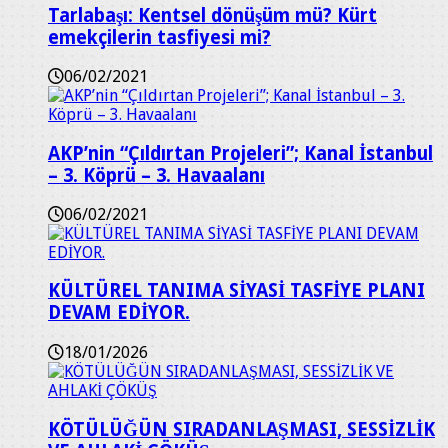
Tarlabaşı: Kentsel dönüşüm mü? Kürt
emekçilerin tasfiyesi mi?
06/02/2021
AKP’nin “Çıldırtan Projeleri”; Kanal İstanbul
– 3. Köprü – 3. Havaalanı
06/02/2021
KÜLTÜREL TANIMA SİYASİ TASFİYE PLANI
DEVAM EDİYOR.
18/01/2026
KÖTÜLÜĞÜN SIRADANLAŞMASI, SESSİZLİK