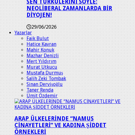
SEN TÜRKÜLERİNİ SÖYLE:
NEOLİBERAL ZAMANLARDA BİR
DİYOJEN!
29/06/2026
Yazarlar
Faik Bulut
Hatice Kavran
Mahir Konuk
Mazhar Denizli
Mert Yıldırım
Murat Utkucu
Mustafa Durmuş
Salih Zeki Tombak
Sinan Dervişoğlu
Taner Renda
Ümit Özdemir
ARAP ÜLKELERİNDE “NAMUS
CİNAYETLERİ” VE KADINA ŞİDDET
ÖRNEKLERİ