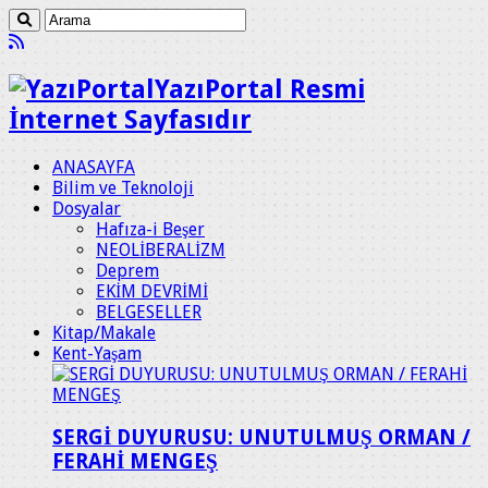
YazıPortal Resmi
İnternet Sayfasıdır
ANASAYFA
Bilim ve Teknoloji
Dosyalar
Hafıza-i Beşer
NEOLİBERALİZM
Deprem
EKİM DEVRİMİ
BELGESELLER
Kitap/Makale
Kent-Yaşam
SERGİ DUYURUSU: UNUTULMUŞ ORMAN /
FERAHİ MENGEŞ